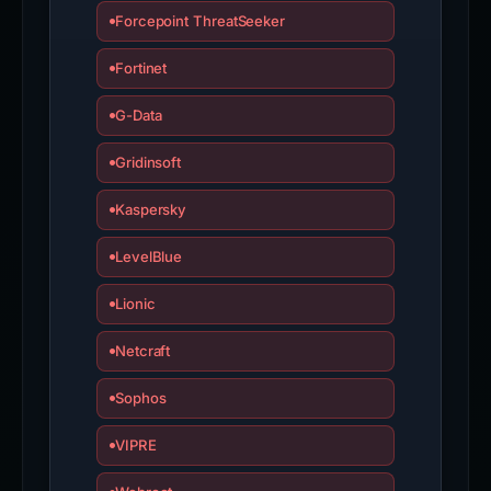
Forcepoint ThreatSeeker
Fortinet
G-Data
Gridinsoft
Kaspersky
LevelBlue
Lionic
Netcraft
Sophos
VIPRE