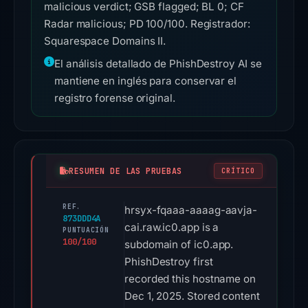
malicious verdict; GSB flagged; BL 0; CF
Radar malicious; PD 100/100. Registrador:
Squarespace Domains II.
El análisis detallado de PhishDestroy AI se
mantiene en inglés para conservar el
registro forense original.
RESUMEN DE LAS PRUEBAS
CRÍTICO
REF.
hrsyx-fqaaa-aaaag-aavja-
873DDD4A
cai.raw.ic0.app is a
PUNTUACIÓN
100/100
subdomain of ic0.app.
PhishDestroy first
recorded this hostname on
Dec 1, 2025. Stored content