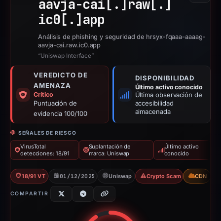
aavja-cai[.]
raw[.]
ic0[.]
app
Análisis de phishing y seguridad de hrsyx-fqaaa-aaaag-
aavja-cai.raw.ic0.app
“Uniswap Interface”
VEREDICTO DE
DISPONIBILIDAD
AMENAZA
Último activo conocido
Crítico
Última observación de
Puntuación de
accesibilidad
almacenada
evidencia 100/100
SEÑALES DE RIESGO
VirusTotal
Suplantación de
Último activo
detecciones: 18/91
marca: Uniswap
conocido
18/91 VT
01/12/2025
Uniswap
Crypto Scam
CDN
COMPARTIR