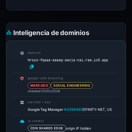
Inteligencia de dominios
dominio
hrsyx-fqaaa-aaaag-aavja-cai.raw.ic0.app
google safe browsing
MARCADO
SOCIAL ENGINEERING
checked 25/02/2026
servidor / asn
·
Google Tag Manager
AS398485
DFINITY-NET, US
ip context
origin IP hidden
CDN SHARED EDGE