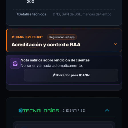
200
Detalles técnicos
DNS, SAN de SSL, marcas de tiempo
ICANN OVERSIGHT
Registration:
ic0.app
Acreditación y contexto RAA
Nota satírica sobre rendición de cuentas
No se envía nada automáticamente.
Borrador para ICANN
TECNOLOGÍAS
· 2 IDENTIFIED