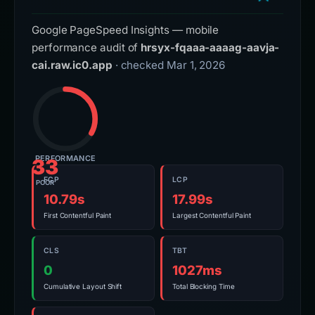
Google PageSpeed Insights — mobile
performance audit of
hrsyx-fqaaa-aaaag-aavja-
cai.raw.ic0.app
· checked Mar 1, 2026
PERFORMANCE
33
FCP
LCP
POOR
10.79s
17.99s
First Contentful Paint
Largest Contentful Paint
CLS
TBT
0
1027ms
Cumulative Layout Shift
Total Blocking Time