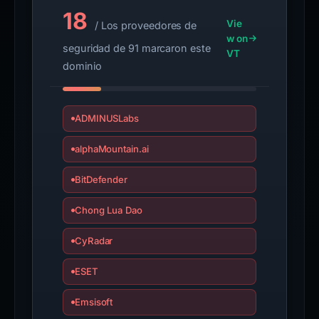
18
Vie
/ Los proveedores de
w on
seguridad de 91 marcaron este
VT
dominio
ADMINUSLabs
alphaMountain.ai
BitDefender
Chong Lua Dao
CyRadar
ESET
Emsisoft