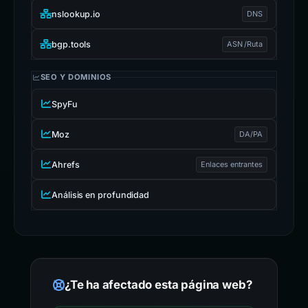
nslookup.io
DNS
bgp.tools
ASN /Ruta
SEO Y DOMINIOS
SpyFu
Moz
DA/PA
Ahrefs
Enlaces entrantes
Análisis en profundidad
¿Te ha afectado esta página web?