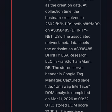
as the creation date. At
collection time, the
hostname resolved to
2602:fb2b:110:1:bcfb:b8ff:fe09:c741
on AS398485 (DFINITY-
NET, US). The associated
network metadata labels
the endpoint as AS398485
DFINITY USA Research,
LLC in Frankfurt am Main,
DE. The stored server
header is Google Tag
Manager. Captured page
title: “Uniswap Interface”.
DOM analysis completed
on Mar 11, 2026 at 09:22
UTC; stored DOM score
10/100. The evidence