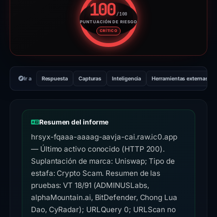
100
/100
PUNTUACIÓN DE RIESGO
Puntuación de riesgo: 100 sobr
CRÍTICO
Ir a
Respuesta
Capturas
Inteligencia
Herramientas externas
Resumen del informe
hrsyx-fqaaa-aaaag-aavja-cai.raw.ic0.app
— Último activo conocido (HTTP 200).
Suplantación de marca: Uniswap; Tipo de
estafa: Crypto Scam. Resumen de las
pruebas: VT 18/91 (ADMINUSLabs,
alphaMountain.ai, BitDefender, Chong Lua
Dao, CyRadar); URLQuery 0; URLScan no