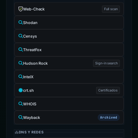
Web-Check
Full scan
Shodan
Censys
ThreatFox
Hudson Rock
Sign-in search
IntelX
crt.sh
Certificados
WHOIS
Wayback
Archived
DNS Y REDES