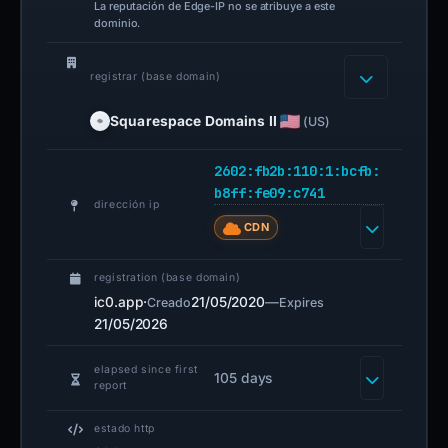
La reputación de Edge-IP no se atribuye a este
dominio.
registrar (base domain)
Squarespace Domains II
(US)
2602:fb2b:110:1:bcfb:
b8ff:fe09:c741
dirección ip
CDN
registration (base domain)
ic0.app
·
21/05/2020
—
Creado
Expires
21/05/2026
elapsed since first
105 days
report
estado http