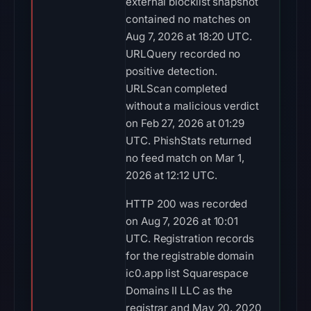
external blocklist snapshot
contained no matches on
Aug 7, 2026 at 18:20 UTC.
URLQuery recorded no
positive detection.
URLScan completed
without a malicious verdict
on Feb 27, 2026 at 01:29
UTC. PhishStats returned
no feed match on Mar 1,
2026 at 12:12 UTC.
HTTP 200 was recorded
on Aug 7, 2026 at 10:01
UTC. Registration records
for the registrable domain
ic0.app list Squarespace
Domains II LLC as the
registrar and May 20, 2020