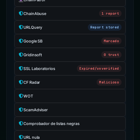
ChainAbuse
1 report
URLQuery
Report stored
Google SB
Marcado
Gridinsoft
0 trust
SSL Laboratorios
Expired/unverified
CF Radar
Malicioso
WOT
ScamAdviser
Comprobador de listas negras
URL nula