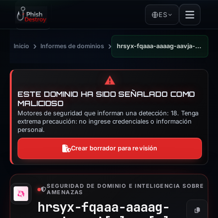
ES
›
›
Inicio
Informes de dominios
hrsyx-fqaaa-aaaag-aavja-cai.raw.ic0.app
⚠️
ESTE DOMINIO HA SIDO SEÑALADO COMO
MALICIOSO
Motores de seguridad que informan una detección: 18. Tenga
extrema precaución: no ingrese credenciales o información
personal.
Crear borrador para revisión
SEGURIDAD DE DOMINIO E INTELIGENCIA SOBRE
AMENAZAS
hrsyx-fqaaa-aaaag-
Copiar