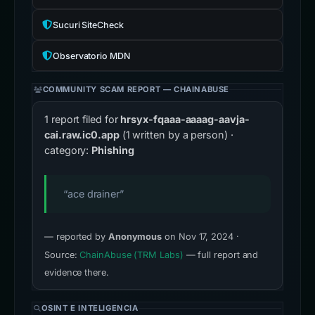
Sucuri SiteCheck
Observatorio MDN
COMMUNITY SCAM REPORT — CHAINABUSE
1 report filed for
hrsyx-fqaaa-aaaag-aavja-
cai.raw.ic0.app
(1 written by a person) ·
category:
Phishing
“ace drainer”
— reported by
Anonymous
on Nov 17, 2024 ·
Source:
ChainAbuse (TRM Labs)
— full report and
evidence there.
OSINT E INTELIGENCIA