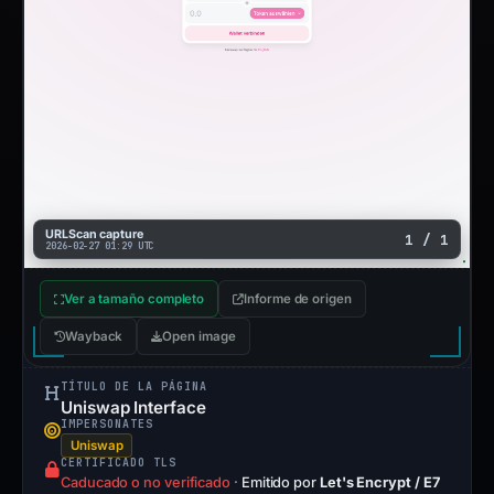
URLScan capture
1 / 1
2026-02-27 01:29 UTC
Ver a tamaño completo
Informe de origen
Wayback
Open image
TÍTULO DE LA PÁGINA
Uniswap Interface
IMPERSONATES
Uniswap
CERTIFICADO TLS
Caducado o no verificado
·
Emitido por
Let's Encrypt / E7