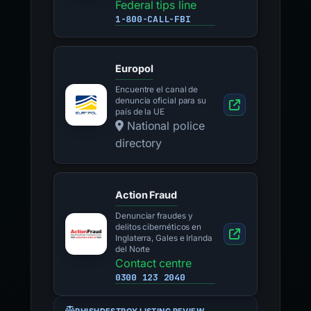
Federal tips line
1-800-CALL-FBI
Europol
Encuentre el canal de
denuncia oficial para su
país de la UE
National police
directory
Action Fraud
Denunciar fraudes y
delitos cibernéticos en
Inglaterra, Gales e Irlanda
del Norte
Contact centre
0300 123 2040