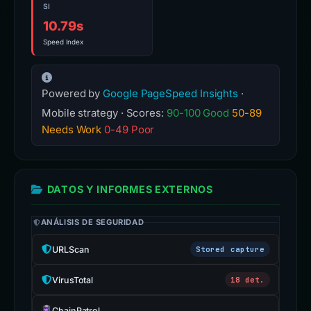
SI
10.79s
Speed Index
Powered by
Google PageSpeed Insights
·
Mobile strategy · Scores:
90-100 Good
50-89
Needs Work
0-49 Poor
DATOS Y INFORMES EXTERNOS
ANÁLISIS DE SEGURIDAD
URLScan
Stored capture
VirusTotal
18 det.
ChainPatrol