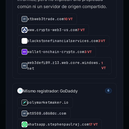
común ni un servidor de origen compartido.
xtbweb3trade.com
10 VT
www.crypto-web3-us.com
7 VT
blackstonefinancialservices.com
3 VT
wallet-onchain-crypto.com
3 VT
web3defi89.z13.web.core.windows.
1
net
VT
Mismo registrador: GoDaddy
6
polymarketmaker.io
mt0508.6868dc.com
whatsapp.stephenpaulraj.com
17 VT