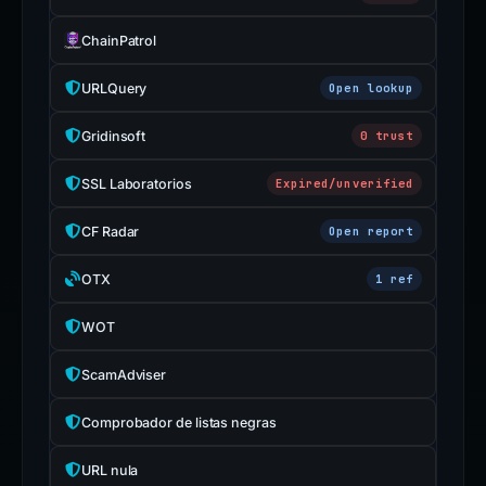
ChainPatrol
URLQuery
Open lookup
Gridinsoft
0 trust
SSL Laboratorios
Expired/unverified
CF Radar
Open report
OTX
1 ref
WOT
ScamAdviser
Comprobador de listas negras
URL nula