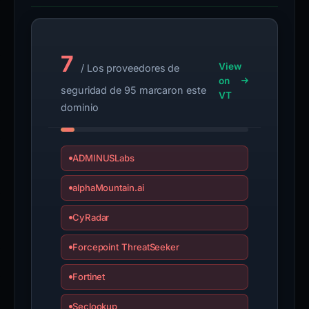
7
View
/ Los proveedores de
on
seguridad de 95 marcaron este
VT
dominio
ADMINUSLabs
alphaMountain.ai
CyRadar
Forcepoint ThreatSeeker
Fortinet
Seclookup