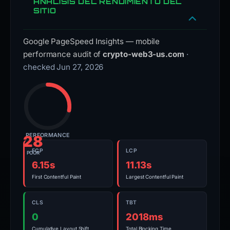
ANÁLISIS DEL RENDIMIENTO DEL
SITIO
Google PageSpeed Insights — mobile
performance audit of
crypto-web3-us.com
·
checked Jun 27, 2026
PERFORMANCE
28
FCP
LCP
POOR
6.15s
11.13s
First Contentful Paint
Largest Contentful Paint
CLS
TBT
0
2018ms
Cumulative Layout Shift
Total Blocking Time