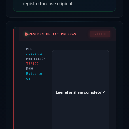
registro forense original.
RESUMEN DE LAS PRUEBAS
CRÍTICO
REF.
PhishDestroy
69494D5A
first
PUNTUACIÓN
76/100
observed
MODO
crypto-
Evidence
v1
web3-
us.com
Leer el análisis completo
on
Oct
19,
2025.
A