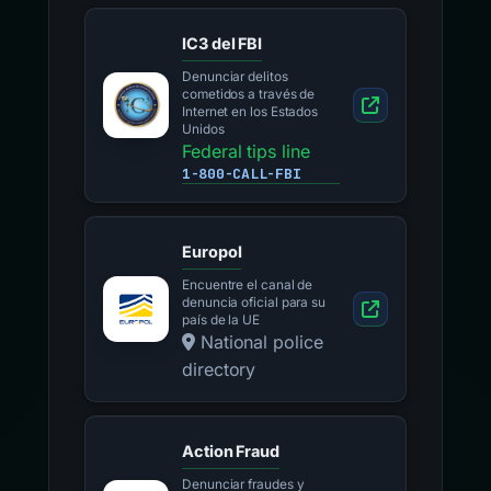
IC3 del FBI
Denunciar delitos
cometidos a través de
Internet en los Estados
Unidos
Federal tips line
1-800-CALL-FBI
Europol
Encuentre el canal de
denuncia oficial para su
país de la UE
National police
directory
Action Fraud
Denunciar fraudes y