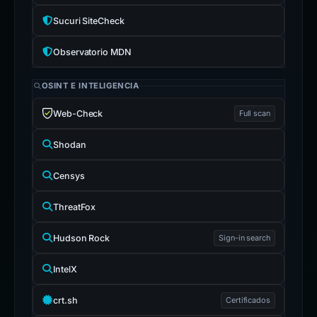
Sucuri SiteCheck
Observatorio MDN
OSINT E INTELIGENCIA
Web-Check
Full scan
Shodan
Censys
ThreatFox
Hudson Rock
Sign-in search
IntelX
crt.sh
Certificados