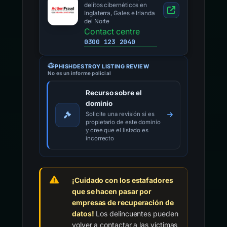
delitos cibernéticos en
Inglaterra, Gales e Irlanda
del Norte
Contact centre
0300 123 2040
PHISHDESTROY LISTING REVIEW
No es un informe policial
Recurso sobre el
dominio
Solicite una revisión si es
propietario de este dominio
y cree que el listado es
incorrecto
¡Cuidado con los estafadores
que se hacen pasar por
empresas de recuperación de
datos!
Los delincuentes pueden
volver a contactar a las víctimas