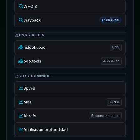
WHOIS
Wayback
Archived
DNS Y REDES
nslookup.io
DNS
bgp.tools
ASN /Ruta
SEO Y DOMINIOS
SpyFu
Moz
DA/PA
Ahrefs
Enlaces entrantes
Análisis en profundidad