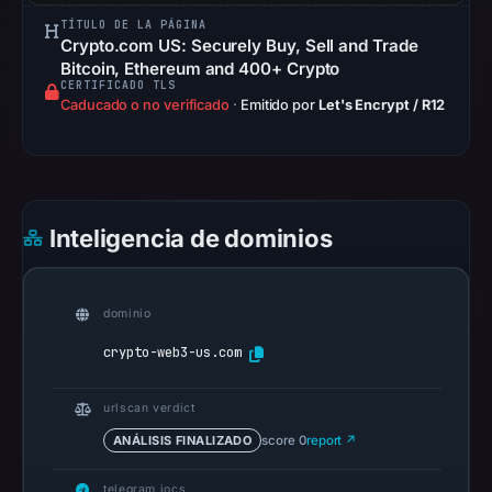
2026
TÍTULO DE LA PÁGINA
at
Crypto.com US: Securely Buy, Sell and Trade
20:27
Bitcoin, Ethereum and 400+ Crypto
UTC.
CERTIFICADO TLS
Caducado o no verificado
·
Emitido por
Let's Encrypt / R12
URLScan
completed
without
a
malicious
Inteligencia de dominios
verdict
(score
0)
dominio
on
crypto-web3-us.com
Mar
4,
urlscan verdict
2026
at
ANÁLISIS FINALIZADO
score 0
report ↗
01:22
telegram iocs