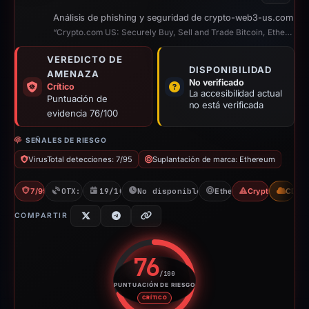
Análisis de phishing y seguridad de crypto-web3-us.com
“Crypto.com US: Securely Buy, Sell and Trade Bitcoin, Ethereum and 400+ Crypto”
VEREDICTO DE
DISPONIBILIDAD
AMENAZA
No verificado
Crítico
La accesibilidad actual
Puntuación de
no está verificada
evidencia 76/100
SEÑALES DE RIESGO
VirusTotal detecciones: 7/95
Suplantación de marca: Ethereum
7/95 VT
OTX: 1 ref
19/10/2025
No disponible desde 06/06/2026
Ethereum
Crypto Scam
CDN
COMPARTIR
76
/100
PUNTUACIÓN DE RIESGO
Puntuación de riesgo: 76 sobre
CRÍTICO