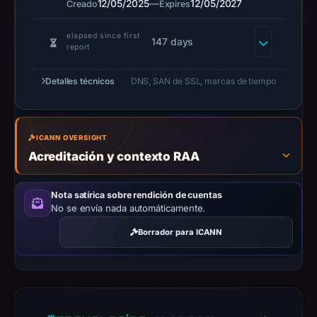
12/05/2025
—
12/05/2027
Creado
Expires
12,
2025
elapsed since first
147 days
report
as
the
Detalles técnicos
DNS, SAN de SSL, marcas de tiempo
registration
date.
At
collection
ICANN OVERSIGHT
Acreditación y contexto RAA
time,
the
domain
Nota satírica sobre rendición de cuentas
No se envía nada automáticamente.
resolved
to
Borrador para ICANN
104.19.222.17.
Collected
metadata
identifies
Ethereum