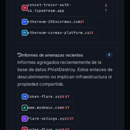
concet-trezor-auth-
2
us.typedream.app
1
ethereum-200xcormax.com
21
ethereum-cormax-platform.co
21
Informes de amenazas recientes
6
Informes agregados recientemente de la
base de datos PhishDestroy. Estos enlaces de
descubrimiento no implican infraestructura ni
propiedad compartida.
token-flare.xyz
6 VT
www.monkwin.com
6 VT
flare-votings.xyz
5 VT
votes-flare.xyz
9 VT