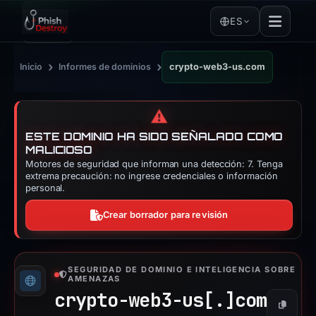
ES
›
›
Inicio
Informes de dominios
crypto-web3-us.com
⚠️
ESTE DOMINIO HA SIDO SEÑALADO COMO
MALICIOSO
Motores de seguridad que informan una detección: 7. Tenga
extrema precaución: no ingrese credenciales o información
personal.
Crear borrador para revisión
SEGURIDAD DE DOMINIO E INTELIGENCIA SOBRE
AMENAZAS
crypto-web3-us[.]
com
Copiar