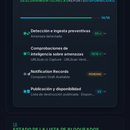
DESCUBRIMIENTO
CHECKS
REPORTS
DISPONIBILIDAD
CyRadar,
Forcepoint
14/16
ThreatSeeker,
Fortinet,
Detección e ingesta preventivas
1/1 ✓
Seclookup,
Amenaza detectada
Sophos
Comprobaciones de
on
inteligencia sobre amenazas
12/12 ✓
Jul
URLScan.io Capture · URLScan Verdict · Cloudflare Radar Report
18,
2026
Notification Records
PENDING
Complaint Draft Available
at
20:45
Publicación y disponibilidad
1/2
UTC.
Lista de destrucción publicada · Disponibilidad no verificada
AlienVault
OTX
listed
1
community
ESTADO DE LA LISTA DE BLOQUEADOS