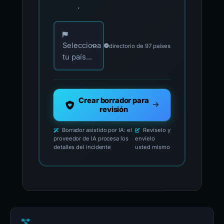
.
Elija su país para los contactos oficiales de i
Selecciona
directorio de 97 países
tu país...
Crear borrador para
revisión
Borrador asistido por IA: el
Revíselo y
proveedor de IA procesa los
envíelo
detalles del incidente
usted mismo