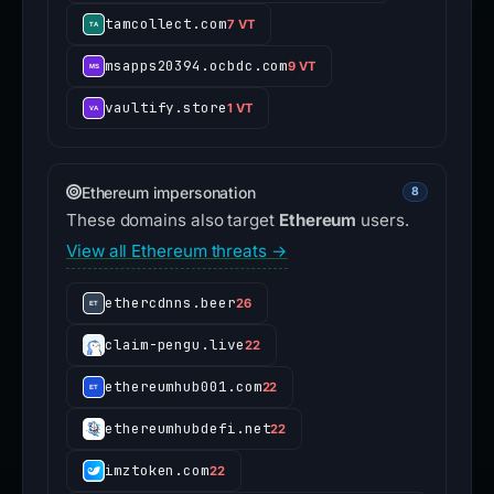
tamcollect.com
7 VT
msapps20394.ocbdc.com
9 VT
vaultify.store
1 VT
Ethereum impersonation
8
These domains also target
Ethereum
users.
View all Ethereum threats →
ethercdnns.beer
26
claim-pengu.live
22
ethereumhub001.com
22
ethereumhubdefi.net
22
imztoken.com
22