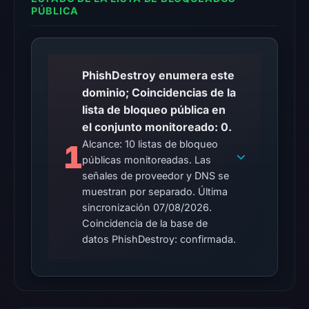
PÚBLICA
pulse
reference
(not
vendor
PhishDestroy enumera este
detections)
dominio; Coincidencias de la
on
lista de bloqueo pública en
Mar
el conjunto monitoreado: 0.
1,
Alcance: 10 listas de bloqueo
1
2026
públicas monitoreadas. Las
at
señales de proveedor y DNS se
20:04
muestran por separado. Última
UTC.
sincronización 07/08/2026.
The
Coincidencia de la base de
datos PhishDestroy: confirmada.
external
blocklist
snapshot
contained
no