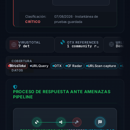
positive
finding
was
Clasificación:
07/08/2026
· Instantánea de
CRÍTICO
recorded
pruebas guardada
by
VirusTotal.
VIRUSTOTAL
OTX REFERENCES
URLSC
Evidence
7 det
1 community ref
Denunc
score:
76/100.
COBERTURA
VirusTotal
DE LOS
URLQuery
OTX
CF Radar
URLScan capture
URLS
VirusTotal
DATOS
recorded
7
PROCESO DE RESPUESTA ANTE AMENAZAS
detections
PIPELINE
among
95
engines:
ADMINUSLabs,
alphaMountain.ai,