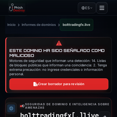
ES
›
›
Inicio
Informes de dominios
bolttradingfx.live
⚠️
ESTE DOMINIO HA SIDO SEÑALADO COMO
MALICIOSO
Motores de seguridad que informan una detección: 14. Listas
de bloqueo públicas que informan una coincidencia: 2. Tenga
extrema precaución: no ingrese credenciales o información
personal.
Crear borrador para revisión
SEGURIDAD DE DOMINIO E INTELIGENCIA SOBRE
AMENAZAS
bolttradingfx[.]
live