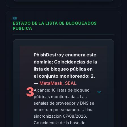
UTC.
The
ESTADO DE LA LISTA DE BLOQUEADOS
latest
PÚBLICA
probe
returned
HTTP
502
PhishDestroy enumera este
on
dominio; Coincidencias de la
Aug
lista de bloqueo pública en
5,
el conjunto monitoreado: 2.
2026
—
MetaMask, SEAL
3
at
Alcance: 10 listas de bloqueo
23:04
públicas monitoreadas. Las
UTC,
señales de proveedor y DNS se
so
muestran por separado. Última
sincronización 07/08/2026.
content
Coincidencia de la base de
was