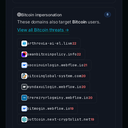
Bitcoin impersonation
8
These domains also target
Bitcoin
users.
View all Bitcoin threats →
arthrovia-ai-el.live
22
swanbitcoinpolicy.info
22
kocoinuinlogin.webflow.io
21
bitcoinglobal-system.com
20
myndaxuilogin.webflow.io
20
trerezryrlogwiny.webflow.io
20
bitmogin.webflow.io
19
buttcoin.next-cryptolist.net
19