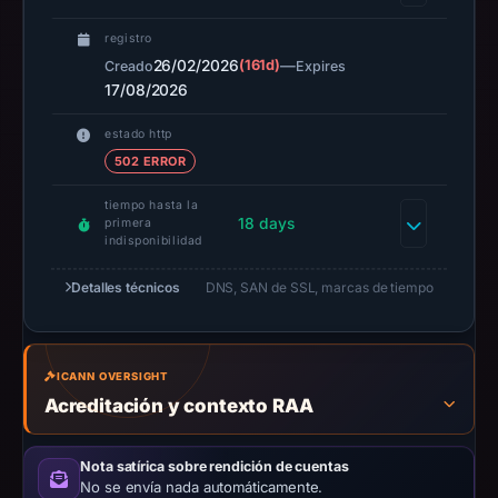
A
URLScan
registro
26/02/2026
capture
(161d)
—
Creado
Expires
17/08/2026
is
available,
estado http
but
502 ERROR
no
capture
tiempo hasta la
18 days
primera
timestamp
indisponibilidad
was
Detalles técnicos
recorded.
DNS, SAN de SSL, marcas de tiempo
Negative
or
missing
ICANN OVERSIGHT
results
Acreditación y contexto RAA
do
not
Nota satírica sobre rendición de cuentas
establish
No se envía nada automáticamente.