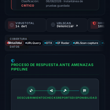
score,
Clasificación:
06/08/2026
· Instantánea de
CRÍTICO
not
pruebas guardada
a
probability).
VIRUSTOTAL
URLSCAN
GRIDIN
14 det
Denunciar ↗
100/
Threat
signals:
COBERTURA
14
VirusTotal
DE LOS
URLQuery
OTX
CF Radar
URLScan capture
URLS
of
DATOS
91
VirusTotal
PROCESO DE RESPUESTA ANTE AMENAZAS
engines
PIPELINE
flagged
the
domain
on
Jul
DESCUBRIMIENTO
CHECKS
REPORTS
DISPONIBILIDAD
13,
2026