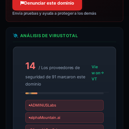
Denunciar este dominio
Envía pruebas y ayuda a proteger a los demás
ANÁLISIS DE VIRUSTOTAL
14
Vie
/ Los proveedores de
w on
seguridad de 91 marcaron este
VT
dominio
ADMINUSLabs
alphaMountain.ai