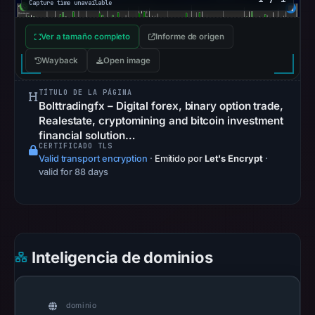
no
Capture time unavailable
flag
Ver a tamaño completo
Informe de origen
on
Jun
Wayback
Open image
26,
2026
TÍTULO DE LA PÁGINA
Bolttradingfx – Digital forex, binary option trade,
at
Realestate, cryptomining and bitcoin investment
16:24
financial solution…
UTC.
CERTIFICADO TLS
Valid transport encryption
·
Emitido por
Let's Encrypt
·
AlienVault
valid for 88 days
OTX
recorded
0
community
pulse
Inteligencia de dominios
references
on
Mar
dominio