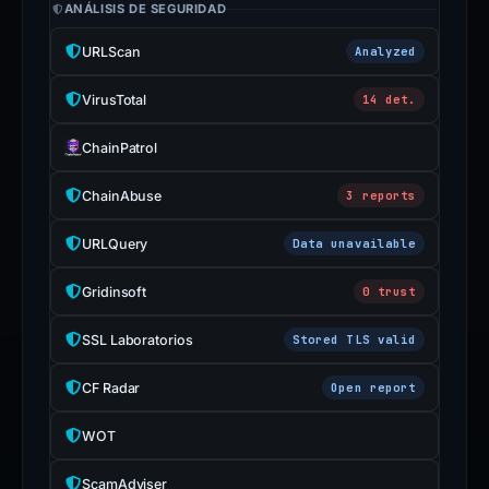
ANÁLISIS DE SEGURIDAD
URLScan
Analyzed
VirusTotal
14 det.
ChainPatrol
ChainAbuse
3 reports
URLQuery
Data unavailable
Gridinsoft
0 trust
SSL Laboratorios
Stored TLS valid
CF Radar
Open report
WOT
ScamAdviser