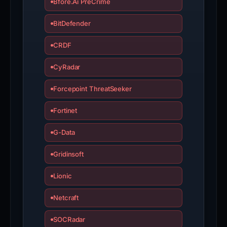
Bfore.Ai PreCrime
BitDefender
CRDF
CyRadar
Forcepoint ThreatSeeker
Fortinet
G-Data
Gridinsoft
Lionic
Netcraft
SOCRadar