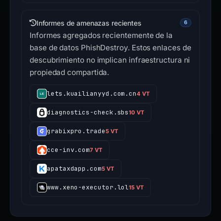
Informes de amenazas recientes
6
Informes agregados recientemente de la
base de datos PhishDestroy. Estos enlaces de
descubrimiento no implican infraestructura ni
propiedad compartida.
lets.kuailianyyd.com.cn
4 VT
diagnostics-check.sbs
10 VT
grabixpro.trade
5 VT
cce-inv.com
7 VT
apataxdapp.com
5 VT
www.xeno-executor.lol
15 VT