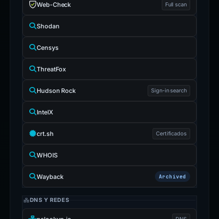
Web-Check
Full scan
Shodan
Censys
ThreatFox
Hudson Rock
Sign-in search
IntelX
crt.sh
Certificados
WHOIS
Wayback
Archived
DNS Y REDES
DNS