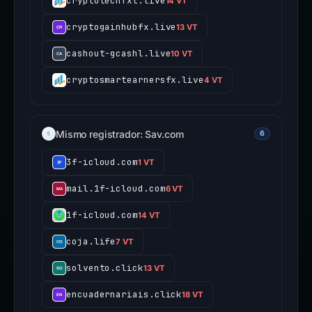
cryptotechfxt.live
14 VT
cryptogainhubfx.live
13 VT
cashout-gcashl.live
10 VT
cryptosmartearnersfx.live
4 VT
Mismo registrador: Sav.com
6
3f-icloud.com
1 VT
mail.1f-icloud.com
6 VT
1f-icloud.com
14 VT
coja.life
7 VT
solvento.click
13 VT
encuadernariais.click
18 VT