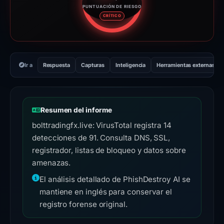
PUNTUACIÓN DE RIESGO
Puntuación de riesgo: 97 sobre
CRÍTICO
Ir a
Respuesta
Capturas
Inteligencia
Herramientas externas
Resumen del informe
bolttradingfx.live: VirusTotal registra 14
detecciones de 91. Consulta DNS, SSL,
registrador, listas de bloqueo y datos sobre
amenazas.
El análisis detallado de PhishDestroy AI se
mantiene en inglés para conservar el
registro forense original.