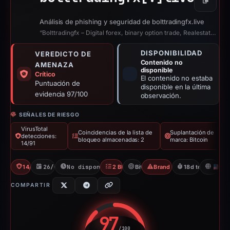
Copiar
Análisis de phishing y seguridad de bolttradingfx.live
“Bolttradingfx – Digital forex, binary option trade, Realestate, cryptomining ...”
DISPONIBILIDAD
VEREDICTO DE
Contenido no
AMENAZA
disponible
Crítico
El contenido no estaba
Puntuación de
disponible en la última
evidencia 97/100
observación.
SEÑALES DE RIESGO
VirusTotal
Coincidencias de la lista de
Suplantación de
detecciones:
bloqueo almacenadas: 2
marca: Bitcoin
14/91
14/91 VT
26/02/2026
No disponible desde 16/03/2026
2 Blocklists
Bitcoin
Brand Impersonation
18d to unavailab
U
COMPARTIR
97
/100