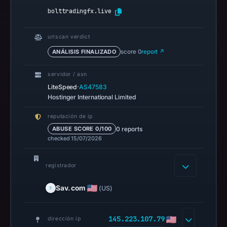
1,
bolttradingfx.live
2026
at
urlscan verdict
06:40
ANÁLISIS FINALIZADO
score 0
report ↗
UTC.
Spamhaus
servidor / asn
DBL
·
LiteSpeed
AS47583
recorded
Hostinger International Limited
no
reputación de ip
positive
0 reports
ABUSE SCORE 0/100
result
checked 15/07/2026
on
Jul
registrador
14,
2026
Sav.com
(US)
at
06:37
145.223.107.79
UTC.
dirección ip