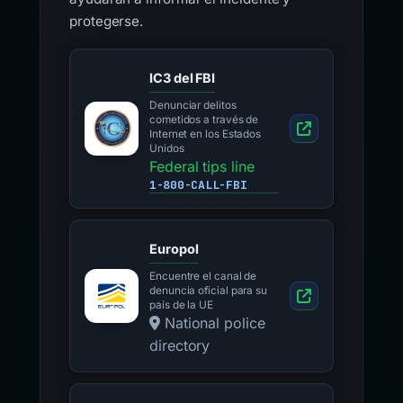
protegerse.
IC3 del FBI
Denunciar delitos
cometidos a través de
Internet en los Estados
Unidos
Federal tips line
1-800-CALL-FBI
Europol
Encuentre el canal de
denuncia oficial para su
país de la UE
National police
directory