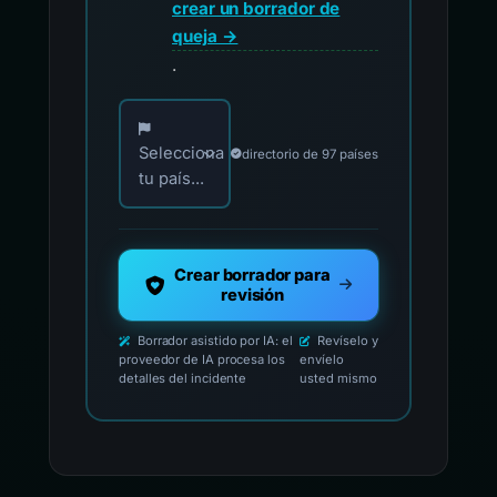
crear un borrador de
queja →
.
Elija su país para los contactos oficiales de i
Selecciona
directorio de 97 países
tu país...
Crear borrador para
revisión
Borrador asistido por IA: el
Revíselo y
proveedor de IA procesa los
envíelo
detalles del incidente
usted mismo