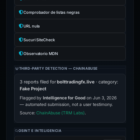
Comprobador de listas negras
URL nula
Sucuri SiteCheck
Observatorio MDN
THIRD-PARTY DETECTION — CHAINABUSE
3 reports filed for
bolttradingfx.live
· category:
Fake Project
Flagged by
Intelligence for Good
on Jun 3, 2026
— automated submission, not a user testimony.
Source:
ChainAbuse (TRM Labs)
.
OSINT E INTELIGENCIA