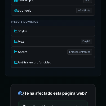
nslookup.io
bgp.tools
ASN /Ruta
SEO Y DOMINIOS
SpyFu
Moz
DA/PA
Ahrefs
Enlaces entrantes
Análisis en profundidad
¿Te ha afectado esta página web?