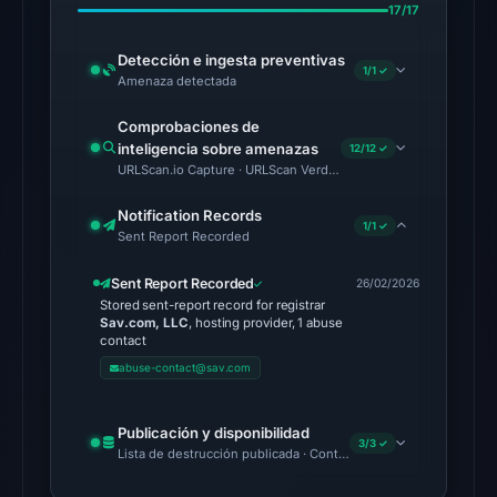
17/17
at
04:00
Detección e ingesta preventivas
1/1 ✓
UTC.
Amenaza detectada
External
Comprobaciones de
blocklists:
inteligencia sobre amenazas
12/12 ✓
2
URLScan.io Capture · URLScan Verdict · Cloudflare Radar Report 
matches
(MetaMask,
Notification Records
1/1 ✓
Sent Report Recorded
SEAL)
in
Sent Report Recorded
26/02/2026
the
Stored sent-report record for registrar
Sav.com, LLC
, hosting provider, 1 abuse
snapshot
contact
from
abuse-contact@sav.com
Aug
6,
Publicación y disponibilidad
2026
3/3 ✓
Lista de destrucción publicada · Content Observed Unavailable 
at
22:20