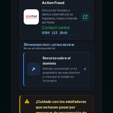
Action Fraud
Denunciar fraudes y
delitos cibernéticos en
Inglaterra, Gales e Irlanda
del Norte
Contact centre
0300 123 2040
PHISHDESTROY LISTING REVIEW
No es un informe policial
Recurso sobre el
dominio
Solicite una revisión si es
propietario de este dominio
y cree que el listado es
incorrecto
¡Cuidado con los estafadores
que se hacen pasar por
empresas de recuperación de