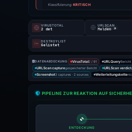
Klassifizierung:
KRITISCH
VIRUSTOTAL
URLSCAN
2 det
Melden ↗
DESTROYLIST
Gelistet
2 / 91
Bericht
DATENABDECKUNG
VirusTotal
URLQuery
gespeicherter Bericht
URLScan capture
URLScan verdict
3 captures · 2 sources
ni
Screenshot
Weiterleitungskette
PIPELINE ZUR REAKTION AUF SICHER
ENTDECKUNG