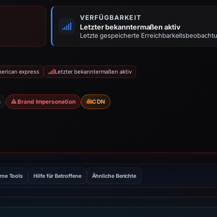
VERFÜGBARKEIT
Letzter bekanntermaßen aktiv
Letzte gespeicherte Erreichbarkeitsbeobacht
merican express
Letzter bekanntermaßen aktiv
s
Brand Impersonation
CDN
rne Tools
Hilfe für Betroffene
Ähnliche Berichte