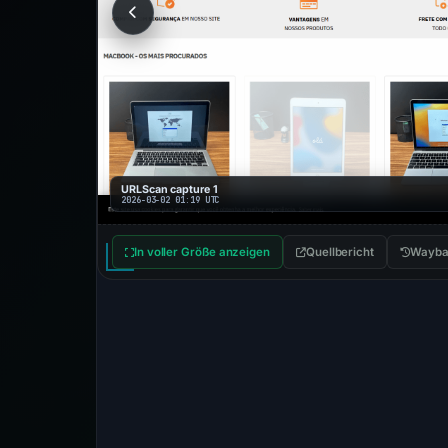
URLScan capture 1
2026-03-02 01:19 UTC
In voller Größe anzeigen
Quellbericht
Wayba