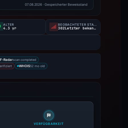
07.08.2026
· Gespeicherter Beweisstand
ALTER
BEOBACHTETER STATUS
4.3 yr
302Letzter bekanntermaßen aktiv
scan completed
F-Radar
rifiziert
52 mo old
WHOIS
VERFÜGBARKEIT