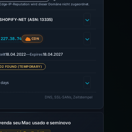
 Edge-IP-Reputation wird dieser Domäne nicht zugeordnet.
SHOPIFY-NET (ASN: 13335)
.227.38.74
CDN
18.04.2022
—
18.04.2027
ellt
Expires
02 FOUND (TEMPORARY)
 days
DNS, SSL-SANs, Zeitstempel
 venda seu Mac usado e seminovo