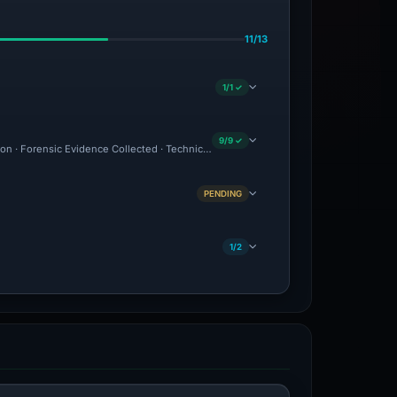
11/13
1/1 ✓
9/9 ✓
ion · Forensic Evidence Collected · Technical Analysis Recorded
PENDING
1/2