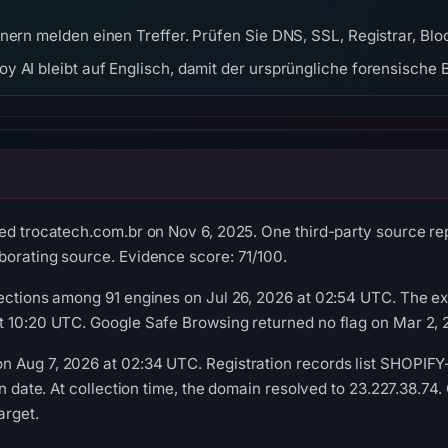
nern melden einen Treffer. Prüfen Sie DNS, SSL, Registrar, Bl
y AI bleibt auf Englisch, damit der ursprüngliche forensische B
ed trocatech.com.br on Nov 6, 2025. One third-party source rep
borating source. Evidence score: 71/100.
ections among 91 engines on Jul 26, 2026 at 02:54 UTC. The ex
t 10:20 UTC. Google Safe Browsing returned no flag on Mar 2, 
 Aug 7, 2026 at 02:34 UTC. Registration records list SHOPIFY-
on date. At collection time, the domain resolved to 23.227.38.74
arget.