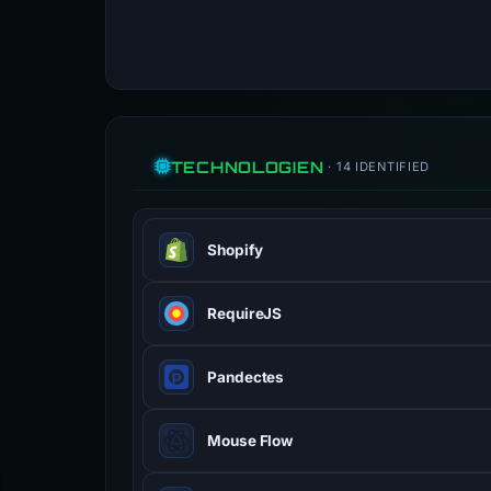
TECHNOLOGIEN
· 14 IDENTIFIED
Shopify
Hosted e-commerce platform.
RequireJS
Pandectes
Mouse Flow