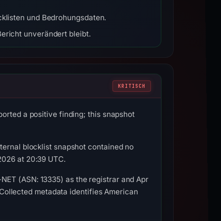
ocklisten und Bedrohungsdaten.
ericht unverändert bleibt.
KRITISCH
orted a positive finding; this snapshot
ternal blocklist snapshot contained no
2026 at 20:39 UTC.
NET (ASN: 13335) as the registrar and Apr
. Collected metadata identifies American