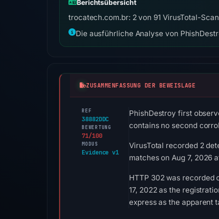
Berichtsübersicht
trocatech.com.br: 2 von 91 VirusTotal-Scan
Die ausführliche Analyse von PhishDestro
ZUSAMMENFASSUNG DER BEWEISLAGE
REF
PhishDestroy first observ
38882DDC
contains no second corro
BEWERTUNG
71/100
MODUS
VirusTotal recorded 2 det
Evidence v1
matches on Aug 7, 2026 a
HTTP 302 was recorded on
17, 2022 as the registrati
express as the apparent t