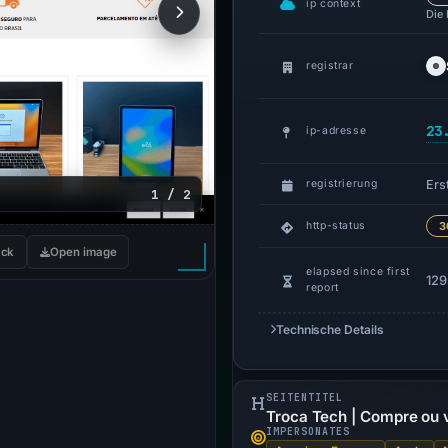
ip context
Die
registrar
23
ip-adresse
Erst
registrierung
1 / 2
http-status
3
ck
Open image
elapsed since first
129
report
Technische Details
SEITENTITEL
Troca Tech | Compre ou
IMPERSONATES