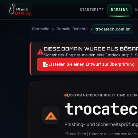
STARTSEITE
DOMAINS
N
›
›
Startseite
Domain-Berichte
trocatech.com.br
DIESE DOMAIN WURDE ALS BÖSAR
⚠️
Sicherheits-Engines melden eine Entdeckung: 2. Se
Erstellen Sie einen Entwurf zur Überprüfung
DOMÄNENSICHERHEIT UND BED
trocatec
Phishing- und Sicherheitsprüfung
“Troca Tech | Compre ou venda seu Mac 