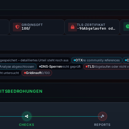
GRIDINSOFT
TLS-ZERTIFIKAT
100/
-96Abgelaufen oder nicht verifiziert d
 gespeichert – detailliertes Urteil steht noch aus
no community references
OTX
C
Analyse abgeschlossen
nicht geprüft
Abgelaufen oder nicht ve
DNS-Sperren
TLS
cht untersucht
0/100
Gridinsoft
HEITSBEDROHUNGEN
CHECKS
REPORTS