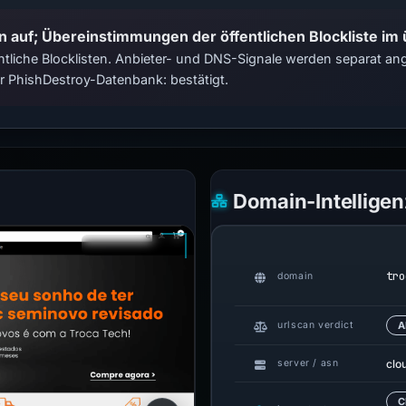
n auf; Übereinstimmungen der öffentlichen Blockliste im
tliche Blocklisten. Anbieter- und DNS-Signale werden separat ange
 PhishDestroy-Datenbank: bestätigt.
Domain-Intelligen
tro
domain
urlscan verdict
A
clo
server / asn
C