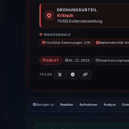
DROHUNGSURTEIL
Kritisch
71/100 Evidenzbewertung
RISIKOSIGNALE
VirusTotal-Erkennungen: 2/91
Markenidentität: A
06.11.2025
2/91 VT
American expres
TEILEN
Springen zu
Reaktion
Aufnahmen
Analyse
Exte