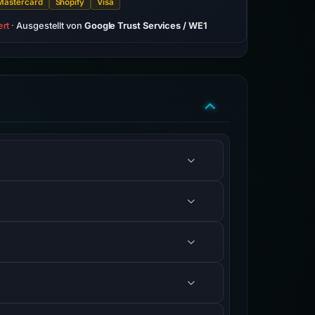
Mastercard
Shopify
Visa
ert
·
Ausgestellt von
Google Trust Services / WE1