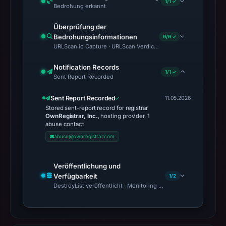
1/1 ✓
Bedrohung erkannt
Überprüfung der
Bedrohungsinformationen
9/9 ✓
URLScan.io Capture · URLScan Verdict · Cloudflare Radar Report
Notification Records
1/1 ✓
Sent Report Recorded
Sent Report Recorded
11.05.2026
Stored sent-report record for registrar
OwnRegistrar, Inc.
, hosting provider, 1
abuse contact
abuse@ownregistrar.com
Veröffentlichung und
Verfügbarkeit
1/2
DestroyList veröffentlicht · Monitoring Continues