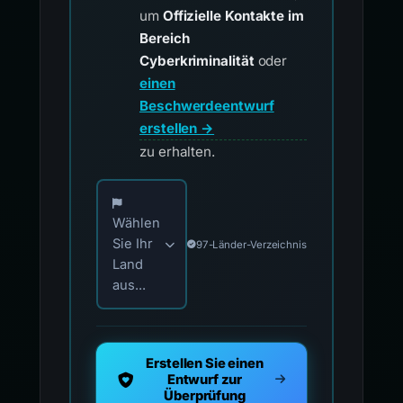
um
Offizielle Kontakte im
Bereich
Cyberkriminalität
oder
einen
Beschwerdeentwurf
erstellen →
zu erhalten.
Wählen Sie Ihr Land für offizielle Meldekontak
Wählen
Sie Ihr
97-Länder-Verzeichnis
Land
aus...
Erstellen Sie einen
Entwurf zur
Überprüfung