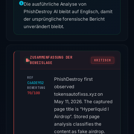
Die ausführliche Analyse von
PhishDestroy AI bleibt auf Englisch, damit
der ursprüngliche forensische Bericht
unverändert bleibt.
ZUSAMMENFASSUNG DER
KRITISCH
BEWEISLAGE
REF
PhishDestroy first
C6ADE952
observed
BEWERTUNG
70/100
tokensautofixss.xyz on
May 11, 2026. The captured
page title is “Hyperliquid l
Airdrop”. Stored page
analysis classifies the
content as fake airdrop.