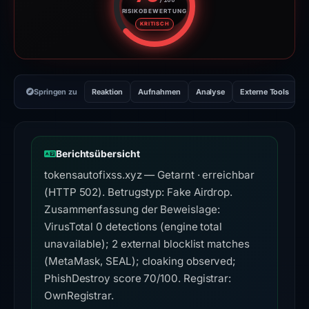
RISIKOBEWERTUNG
Risikobewertung: 70 von 100. R
KRITISCH
Springen zu
Reaktion
Aufnahmen
Analyse
Externe Tools
H
Berichtsübersicht
tokensautofixss.xyz — Getarnt · erreichbar
(HTTP 502). Betrugstyp: Fake Airdrop.
Zusammenfassung der Beweislage:
VirusTotal 0 detections (engine total
unavailable); 2 external blocklist matches
(MetaMask, SEAL); cloaking observed;
PhishDestroy score 70/100. Registrar:
OwnRegistrar.