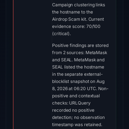
Campaign clustering links
the hostname to the
Airdrop Scam kit. Current
evidence score: 70/100
(critical).
Positive findings are stored
from 2 sources: MetaMask
and SEAL. MetaMask and
SEAL listed the hostname
in the separate external-
blocklist snapshot on Aug
8, 2026 at 06:20 UTC. Non-
positive and contextual
checks: URLQuery
recorded no positive
detection; no observation
timestamp was retained.