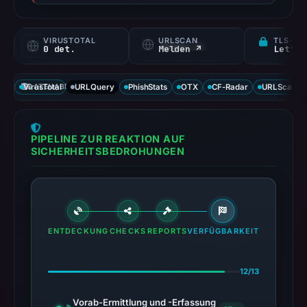
VIRUSTOTAL
URLSCAN
TLS-ZE
0 det.
Melden ↗
Let's 
VirusTotal
DATENABDECKUNG
URLQuery
PhishStats
OTX
CF-Radar
URLScan ca
PIPELINE ZUR REAKTION AUF
SICHERHEITSBEDROHUNGEN
ENTDECKUNG
CHECKS
REPORTS
VERFÜGBARKEIT
12/13
Vorab-Ermittlung und -Erfassung