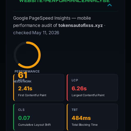
WEBSITE-PERFORMANCEANALYSE
Google PageSpeed Insights — mobile
performance audit of
tokensautofixss.xyz
·
checked May 11, 2026
PERFORMANCE
61
FCP
LCP
NEEDS WORK
2.41s
6.26s
First Contentful Paint
Largest Contentful Paint
CLS
TBT
0.07
484ms
Cumulative Layout Shift
Total Blocking Time