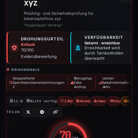
xyz
Phishing- und Sicherheitsprüfung für
tokensautofixss.xyz
“Hyperliquid l Airdrop”
VERFÜGBARKEIT
DROHUNGSURTEIL
Getarnt · erreichbar
Kritisch
Erreichbarkeit wird
70/100
durch Tarnkontrollen
Evidenzbewertung
überwacht
RISIKOSIGNALE
Gespeicherte
Betrugstyp:
Letzter
Sperrlistenübereinstimmungen:
Fake
bekanntermaßen
2
Airdrop
aktiv
11.05.2026
Nicht verfügbar seit 14.05.2026
2 Blocklists
Airdrop-Betrug
Fake Airdrop
Cloaking
CDN
TEILEN
70
/100