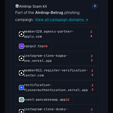
Airdrop Scam kit
8
Part of the
Airdrop-Betrug
phishing
campaign.
View all campaign domains →
member128.agency-partner-
2
apply.com
4
vgsgu2.top
24
instagram-clone-kappa-
2
one.vercel.app
3
member011.register-verification-
2
center.com
3
rectification-
2
fixuserauthentication.vercel.app
3
event-pancakeswap.app
22
instagram-clone-dusky-
2