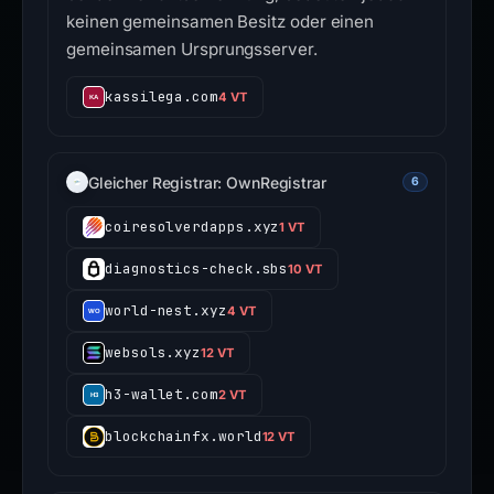
keinen gemeinsamen Besitz oder einen
gemeinsamen Ursprungsserver.
kassilega.com
4 VT
Gleicher Registrar: OwnRegistrar
6
coiresolverdapps.xyz
1 VT
diagnostics-check.sbs
10 VT
world-nest.xyz
4 VT
websols.xyz
12 VT
h3-wallet.com
2 VT
blockchainfx.world
12 VT