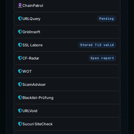
ChainPatrol
URLQuery
Pending
Gridinsoft
SSL Labore
Stored TLS valid
CF-Radar
Open report
WOT
ScamAdviser
Blacklist-Prüfung
URLVoid
Sucuri SiteCheck