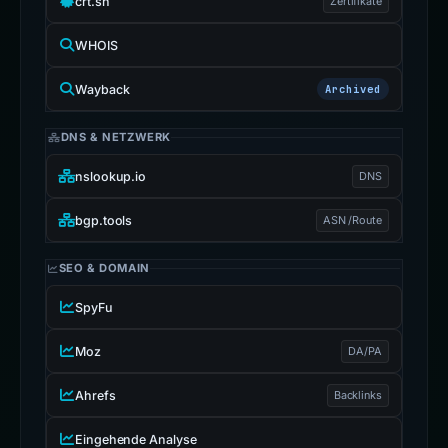
crt.sh
Zertifikate
WHOIS
Wayback
Archived
DNS & NETZWERK
nslookup.io
DNS
bgp.tools
ASN /Route
SEO & DOMAIN
SpyFu
Moz
DA/PA
Ahrefs
Backlinks
Eingehende Analyse