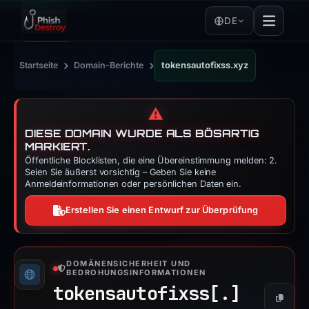
DE
›
›
Startseite
Domain-Berichte
tokensautofixss.xyz
⚠️
DIESE DOMAIN WURDE ALS BÖSARTIG
MARKIERT.
Öffentliche Blocklisten, die eine Übereinstimmung melden: 2.
Seien Sie äußerst vorsichtig – Geben Sie keine
Anmeldeinformationen oder persönlichen Daten ein.
Erstellen Sie einen Entwurf zur Überprüfung
DOMÄNENSICHERHEIT UND
BEDROHUNGSINFORMATIONEN
tokensautofixss[.]
Kopier