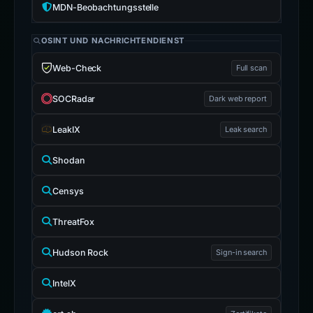
MDN-Beobachtungsstelle
OSINT UND NACHRICHTENDIENST
Web-Check
Full scan
SOCRadar
Dark web report
LeakIX
Leak search
Shodan
Censys
ThreatFox
Hudson Rock
Sign-in search
IntelX