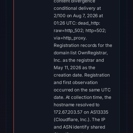
content divergence
conditional delivery at
2/100 on Aug 7, 2026 at
01:26 UTC: dead_http:
raw=http_502; http=502;
via=http_proxy.
Registration records for the
domain list OwnRegistrar,
Inc. as the registrar and
May 11, 2026 as the
creation date. Registration
and first observation
occurred on the same UTC
date. At collection time, the
hostname resolved to
172.67.203.57 on AS13335
(Cloudflare, Inc.). The IP
and ASN identify shared