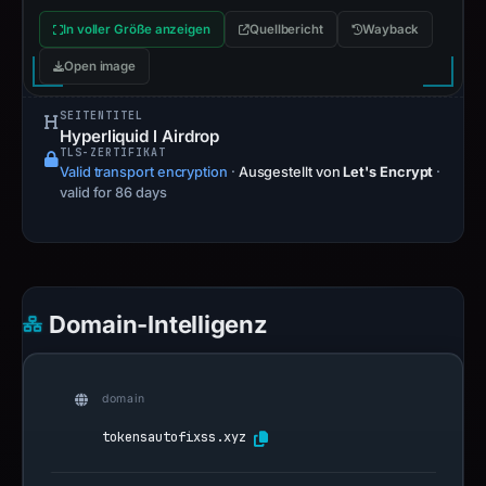
In voller Größe anzeigen
Quellbericht
Wayback
Open image
SEITENTITEL
Hyperliquid l Airdrop
TLS-ZERTIFIKAT
Valid transport encryption
·
Ausgestellt von
Let's Encrypt
·
valid for 86 days
Domain-Intelligenz
domain
tokensautofixss.xyz