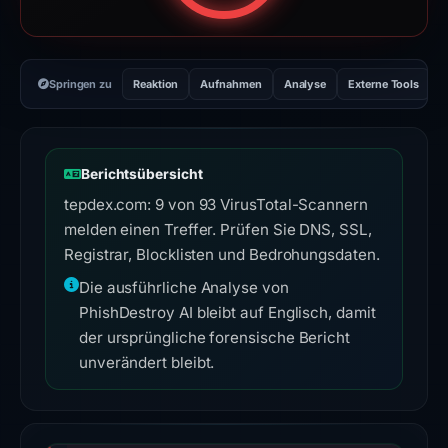
Springen zu
Reaktion
Aufnahmen
Analyse
Externe Tools
H
Berichtsübersicht
tepdex.com: 9 von 93 VirusTotal-Scannern
melden einen Treffer. Prüfen Sie DNS, SSL,
Registrar, Blocklisten und Bedrohungsdaten.
Die ausführliche Analyse von
PhishDestroy AI bleibt auf Englisch, damit
der ursprüngliche forensische Bericht
unverändert bleibt.