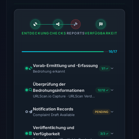
11:01
UTC.
AlienVault
OTX
ENTDECKUNG
CHECKS
REPORTS
VERFÜGBARKEIT
recorded
1
community
16/17
pulse
reference
Vorab-Ermittlung und -Erfassung
1/1 ✓
Bedrohung erkannt
on
Mar
Überprüfung der
1,
Bedrohungsinformationen
12/12 ✓
2026
URLScan.io Capture · URLScan Verdict · Cloudflare Radar Report
at
Notification Records
00:25
PENDING
Complaint Draft Available
UTC.
Spamhaus
Veröffentlichung und
Verfügbarkeit
3/3 ✓
DBL: