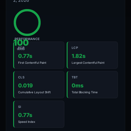
2, 2026
PERFORMANCE
100
FCP
LCP
GOOD
0.77s
1.82s
First Contentful Paint
Largest Contentful Paint
CLS
TBT
0.019
0ms
Cumulative Layout Shift
Total Blocking Time
SI
0.77s
Speed Index