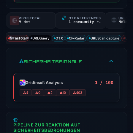
a
probability).
VIRUSTOTAL
OTX REFERENCES
URLSC
9 det
1 community ref
Melden
Threat
signals:
VirusTotal
DATENABDECKUNG
URLQuery
OTX
CF-Radar
URLScan capture
URLS
9
of
93
SICHERHEITSSIGNALE
VirusTotal
engines
flagged
1 / 100
Gridinsoft Analysis
the
domain
4
0
2
10
403
on
Feb
23,
2026
PIPELINE ZUR REAKTION AUF
at
SICHERHEITSBEDROHUNGEN