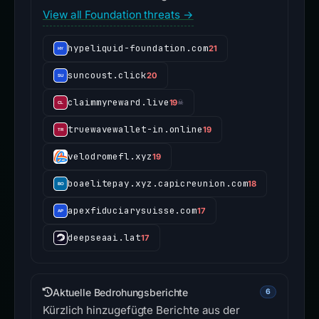
View all Foundation threats →
hypeliquid-foundation.com
21
suncoust.click
20
claimmyreward.live
19
☠
truewavewallet-in.online
19
velodromefl.xyz
19
boaelitepay.xyz.capicreunion.com
18
apexfiduciarysuisse.com
17
deepseaai.lat
17
Aktuelle Bedrohungsberichte
6
Kürzlich hinzugefügte Berichte aus der