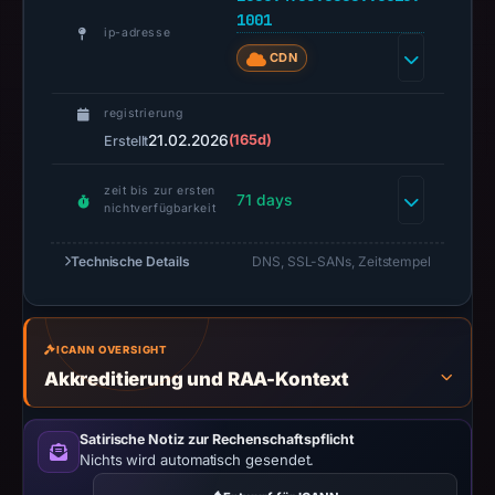
registrar
1001
ip-adresse
MAT
CDN
BAO
CORPORATION,
registrierung
IP
21.02.2026
(165d)
Erstellt
address
2606:4700:3030::6815:1001,
zeit bis zur ersten
71 days
nichtverfügbarkeit
registration
date
Technische Details
DNS, SSL-SANs, Zeitstempel
Feb
21,
2026,
apparent
ICANN OVERSIGHT
Akkreditierung und RAA-Kontext
target
Foundation.
Infrastructure
Satirische Notiz zur Rechenschaftspflicht
Nichts wird automatisch gesendet.
details
may