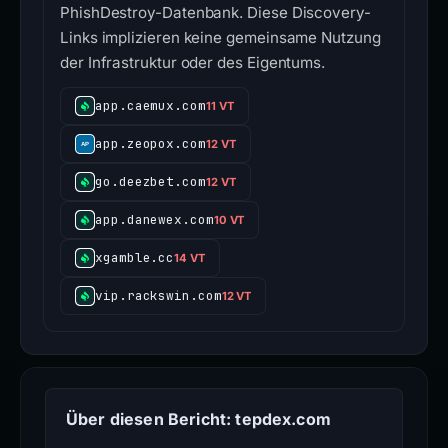
PhishDestroy-Datenbank. Diese Discovery-
Links implizieren keine gemeinsame Nutzung
der Infrastruktur oder des Eigentums.
app.caemux.com
11 VT
app.zeopox.com
12 VT
go.deezbet.com
12 VT
app.danewex.com
10 VT
xgamble.cc
14 VT
vip.rackswin.com
12 VT
Über diesen Bericht: tepdex.com