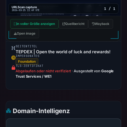
02:20
URLScan capture
1 / 1
2026-03-25 11:49 UTC
UTC.
Google
In voller Größe anzeigen
Quellbericht
Wayback
Safe
Open image
Browsing
recorded
SEITENTITEL
no
TEPDEX | Open the world of luck and rewards!
flag
IMPERSONATES
Foundation
on
TLS-ZERTIFIKAT
Mar
Abgelaufen oder nicht verifiziert
·
Ausgestellt von
Google
Trust Services / WE1
2,
2026
at
20:56
UTC.
Domain-Intelligenz
URLScan
captured