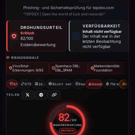
Phishing- und Sicherheitsprüfung für tepdex.com
“TEPDEX | Open the world of luck and rewards!”
VERFÜGBARKEIT
DROHUNGSURTEIL
Inhalt nicht verfügbar
Kritisch
Der Inhalt war in der
82/100
letzten Beobachtung
Evidenzbewertung
nicht verfügbar
RISIKOSIGNALE
VirusTotal-
Spamhaus DBL:
Markenidentität:
Erkennungen: 9/93
DBL_SPAM
Foundation
9/93 VT
OTX: 1 ref
26.02.2026
Nicht verfügbar seit 09.05.2026
Foundation
Social Media Phishing
71d to unavaila
CDN
TEILEN
82
/100
RISIKOBEWERTUNG
Risikobewertung: 82 von 100. R
KRITISCH