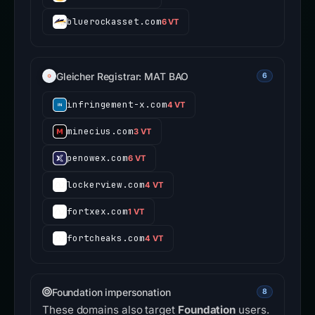
bluerockasset.com
6 VT
Gleicher Registrar: MAT BAO
6
infringement-x.com
4 VT
minecius.com
3 VT
penowex.com
6 VT
lockerview.com
4 VT
fortxex.com
1 VT
fortcheaks.com
4 VT
Foundation impersonation
8
These domains also target
Foundation
users.