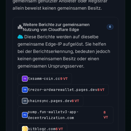
gemeinsam genutzter Anbieter oder Registrar
allein beweist keinen gemeinsamen Besitz.
Weitere Berichte zur gemeinsamen
6
Nutzung von Cloudflare Edge
Diese Berichte werden auf dieselbe
gemeinsame Edge-IP aufgelöst. Sie helfen
bei der Berichtserkennung, bedeuten jedoch
keinen gemeinsamen Besitz oder einen
gemeinsamen Ursprungsserver.
txsamm-coin.cc
9 VT
trezor-ardwarewallet.pages.dev
8 VT
chainsync.pages.dev
8 VT
pump.fun-walletv3-app-
8
decentralization.com
VT
bitblogz.com
6 VT