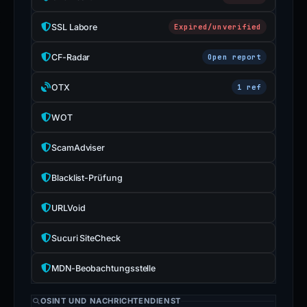
SSL Labore
Expired/unverified
CF-Radar
Open report
OTX
1 ref
WOT
ScamAdviser
Blacklist-Prüfung
URLVoid
Sucuri SiteCheck
MDN-Beobachtungsstelle
OSINT UND NACHRICHTENDIENST