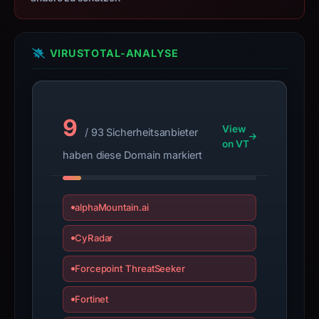
the
domain;
submit
VIRUSTOTAL-ANALYSE
an
appeal
if
the
9
View
/ 93 Sicherheitsanbieter
report
on VT
is
haben diese Domain markiert
inaccurate.
alphaMountain.ai
CyRadar
Forcepoint ThreatSeeker
Fortinet