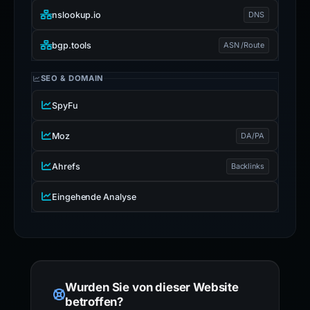
nslookup.io
DNS
bgp.tools
ASN /Route
SEO & DOMAIN
SpyFu
Moz
DA/PA
Ahrefs
Backlinks
Eingehende Analyse
Wurden Sie von dieser Website
betroffen?