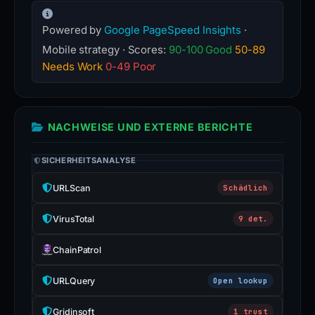
Powered by
Google PageSpeed Insights
·
Mobile strategy · Scores:
90-100 Good
50-89
Needs Work
0-49 Poor
NACHWEISE UND EXTERNE BERICHTE
SICHERHEITSANALYSE
URLScan
Schädlich
VirusTotal
9 det.
ChainPatrol
URLQuery
Open lookup
Gridinsoft
1 trust