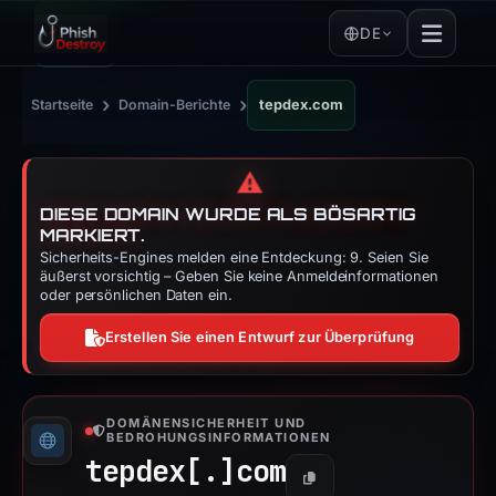
DE
›
›
Startseite
Domain-Berichte
tepdex.com
⚠️
DIESE DOMAIN WURDE ALS BÖSARTIG
MARKIERT.
Sicherheits-Engines melden eine Entdeckung: 9. Seien Sie
äußerst vorsichtig – Geben Sie keine Anmeldeinformationen
oder persönlichen Daten ein.
Erstellen Sie einen Entwurf zur Überprüfung
DOMÄNENSICHERHEIT UND
BEDROHUNGSINFORMATIONEN
tepdex[.]
com
Kopieren