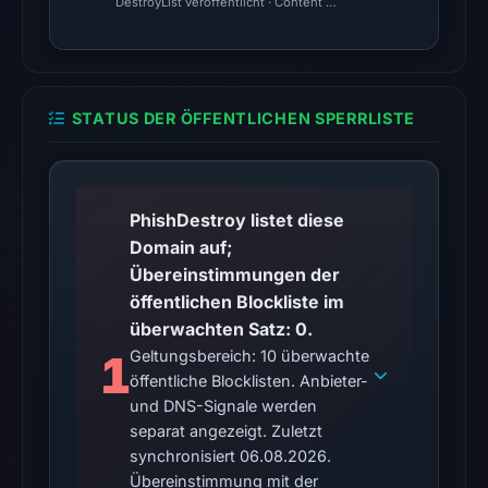
DestroyList veröffentlicht · Content Observed Unavailable · Zeit
DBL_SPAM
on
Jul
14,
STATUS DER ÖFFENTLICHEN SPERRLISTE
2026
at
06:30
UTC.
PhishDestroy listet diese
Domain auf;
No
Übereinstimmungen der
conclusive
öffentlichen Blockliste im
timestamped
überwachten Satz: 0.
HTTP
1
Geltungsbereich: 10 überwachte
response
öffentliche Blocklisten. Anbieter-
is
und DNS-Signale werden
available;
separat angezeigt. Zuletzt
current
synchronisiert 06.08.2026.
reachability
Übereinstimmung mit der