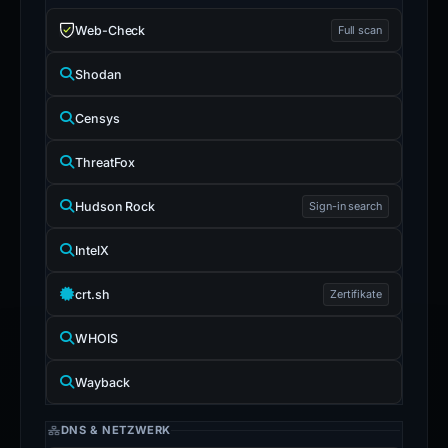
Web-Check
Full scan
Shodan
Censys
ThreatFox
Hudson Rock
Sign-in search
IntelX
crt.sh
Zertifikate
WHOIS
Wayback
DNS & NETZWERK