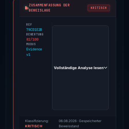
ZUSAMMENFASSUNG DER
KRITISCH
BEWEISLAGE
REF
PhishDestroy
78CD1E2B
first
BEWERTUNG
82/100
observed
MODUS
tepdex.com
Evidence
v1
on
Feb
Vollständige Analyse lesen
26,
2026.
Evidence
score:
82/100
(a
triage
score,
Klassifizierung:
06.08.2026
· Gespeicherter
KRITISCH
not
Beweisstand