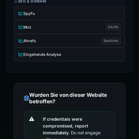
SEO & DOMAIN
SpyFu
Moz
DA/PA
Ahrefs
Backlinks
Eingehende Analyse
Wurden Sie von dieser Website
betroffen?
If credentials were
compromised, report
immediately.
Do not engage