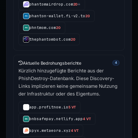
phantomairdrop.com
20
☠
phanton-wallet.fi-v2.to
20
phntmom.com
20
thephantombot.com
20
Aktuelle Bedrohungsberichte
4
Kürzlich hinzugefügte Berichte aus der
PhishDestroy-Datenbank. Diese Discovery-
Links implizieren keine gemeinsame Nutzung
der Infrastruktur oder des Eigentums.
app.profitnow.io
5 VT
bnbsafepay.netlify.app
4 VT
spyx.metaeora.xyz
4 VT