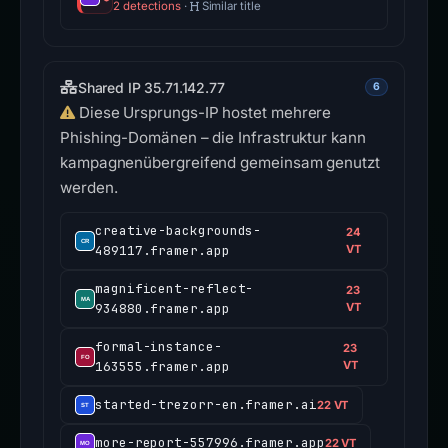
2 detections
·
Similar title
Shared IP 35.71.142.77
6
Diese Ursprungs-IP hostet mehrere
Phishing-Domänen – die Infrastruktur kann
kampagnenübergreifend gemeinsam genutzt
werden.
creative-backgrounds-
24
489117.framer.app
VT
magnificent-reflect-
23
934880.framer.app
VT
formal-instance-
23
163555.framer.app
VT
started-trezorr-en.framer.ai
22 VT
more-report-557996.framer.app
22 VT