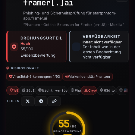
framer[.]
ai
Phishing- und Sicherheitsprüfung für startphntom-
app.framer.ai
“Phantom – Get this Extension for Firefox (en-US) - Mozilla”
VERFÜGBARKEIT
DROHUNGSURTEIL
Inhalt nicht verfügbar
Hoch
Der Inhalt war in der
55/100
letzten Beobachtung
Evidenzbewertung
nicht verfügbar
RISIKOSIGNALE
VirusTotal-Erkennungen: 1/93
Markenidentität: Phantom
1/93 VT
26.12.2025
Nicht verfügbar seit 06.06.2026
Phantom
Crypto Scam
63d to unavailable
U
TEILEN
55
/100
RISIKOBEWERTUNG
Risikobewertung: 55 von 100. 