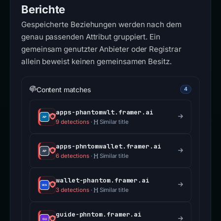
Berichte
Gespeicherte Beziehungen werden nach dem
genau passenden Attribut gruppiert. Ein
gemeinsam genutzter Anbieter oder Registrar
allein beweist keinen gemeinsamen Besitz.
Content matches
4
apps-phantomwlt.framer.ai
9 detections
·
Similar title
apps-phntomwallet.framer.ai
6 detections
·
Similar title
wallet-phantom.framer.ai
3 detections
·
Similar title
guide-phntom.framer.ai