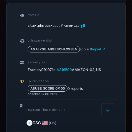
domain
startphntom-app.framer.ai
urlscan verdict
ANALYSE ABGESCHLOSSEN
score 0
report ↗
server / asn
·
Framer/091071e
AS16509
AMAZON-02, US
ip-reputation
0 reports
ABUSE SCORE 0/100
checked 17.06.2026
registrar (base domain)
CSC
(US)