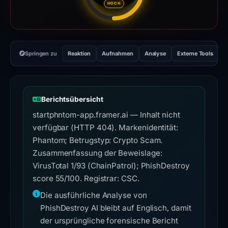
HOCH
Springen zu
Reaktion
Aufnahmen
Analyse
Externe Tools
H
Berichtsübersicht
startphntom-app.framer.ai — Inhalt nicht
verfügbar (HTTP 404). Markenidentität:
Phantom; Betrugstyp: Crypto Scam.
Zusammenfassung der Beweislage:
VirusTotal 1/93 (ChainPatrol); PhishDestroy
score 55/100. Registrar: CSC.
Die ausführliche Analyse von
PhishDestroy AI bleibt auf Englisch, damit
der ursprüngliche forensische Bericht