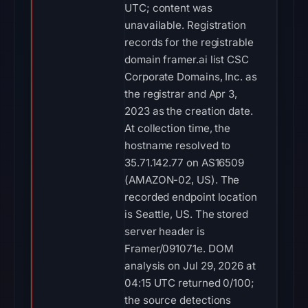
UTC; content was
unavailable. Registration
records for the registrable
domain framer.ai list CSC
Corporate Domains, Inc. as
the registrar and Apr 3,
2023 as the creation date.
At collection time, the
hostname resolved to
35.71.142.77 on AS16509
(AMAZON-02, US). The
recorded endpoint location
is Seattle, US. The stored
server header is
Framer/091071e. DOM
analysis on Jul 29, 2026 at
04:15 UTC returned 0/100;
the source detections