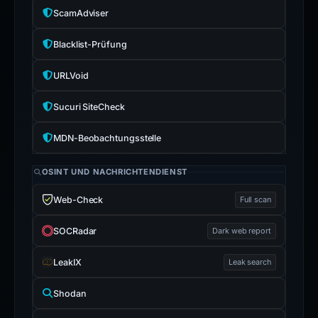
ScamAdviser
Blacklist-Prüfung
URLVoid
Sucuri SiteCheck
MDN-Beobachtungsstelle
OSINT UND NACHRICHTENDIENST
Web-Check
Full scan
SOCRadar
Dark web report
LeakIX
Leak search
Shodan