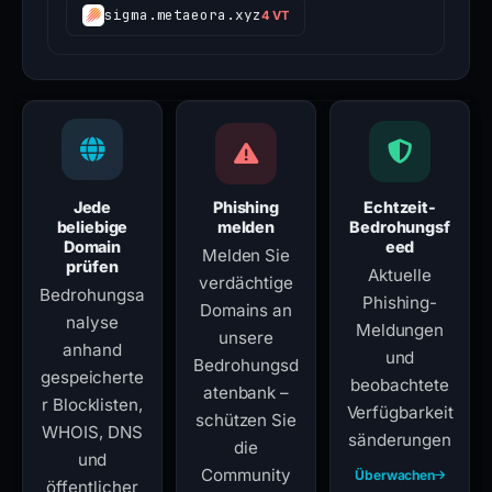
sigma.metaeora.xyz
4 VT
Jede
Phishing
Echtzeit-
beliebige
melden
Bedrohungsf
Domain
eed
Melden Sie
prüfen
Aktuelle
verdächtige
Bedrohungsa
Phishing-
Domains an
nalyse
Meldungen
unsere
anhand
und
Bedrohungsd
gespeicherte
beobachtete
atenbank –
r Blocklisten,
Verfügbarkeit
schützen Sie
WHOIS, DNS
sänderungen
die
und
Community
Überwachen
öffentlicher