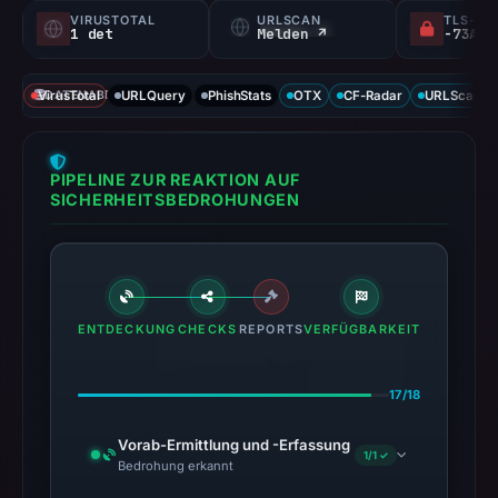
VIRUSTOTAL
URLSCAN
TLS-ZE
1 det
Melden ↗
VirusTotal
DATENABDECKUNG
URLQuery
PhishStats
OTX
CF-Radar
URLScan ca
PIPELINE ZUR REAKTION AUF
SICHERHEITSBEDROHUNGEN
ENTDECKUNG
CHECKS
REPORTS
VERFÜGBARKEIT
17/18
Vorab-Ermittlung und -Erfassung
1/1 ✓
Bedrohung erkannt