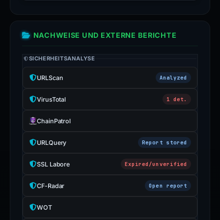
NACHWEISE UND EXTERNE BERICHTE
SICHERHEITSANALYSE
URLScan
Analyzed
VirusTotal
1 det.
ChainPatrol
URLQuery
Report stored
SSL Labore
Expired/unverified
CF-Radar
Open report
WOT