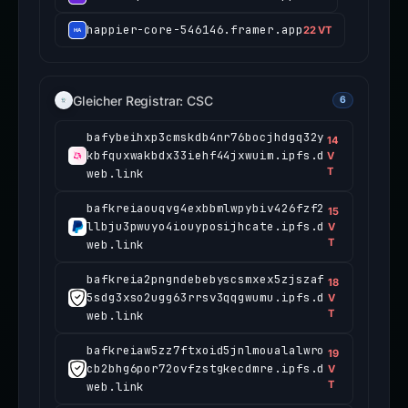
happier-core-546146.framer.app
22 VT
Gleicher Registrar: CSC
6
bafybeihxp3cmskdb4nr76bocjhdgq32y
14
kbfquxwakbdx33iehf44jxwuim.ipfs.d
V
T
web.link
bafkreiaouqvg4exbbmlwpybiv426fzf2
15
llbju3pwuyo4iouyposijhcate.ipfs.d
V
T
web.link
bafkreia2pngndebebyscsmxex5zjszaf
18
5sdg3xso2ugg63rrsv3qqgwumu.ipfs.d
V
T
web.link
bafkreiaw5zz7ftxoid5jnlmoualalwro
19
cb2bhg6por72ovfzstgkecdmre.ipfs.d
V
T
web.link