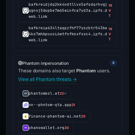
bafkreidjdq2kk4ndtllvx5afsdqrhvgj
16
qgnvj5dupbe7m65winfca7yd3a.ipfs.d
V
T
web.link
bafkreia634ltaqpzfhf77yszbtr543ba
19
4ks7mhbpuuoi6wtfofksxfxxc4.ipfs.d
V
T
web.link
Phantom impersonation
8
These domains also target
Phantom
users.
View all Phantom threats →
phantomsol.at
22
☠
xn--phntom-qta.app
21
finance-phantom-ai.net
20
phanowallet.org
20