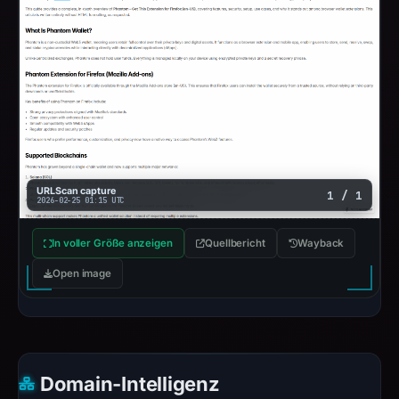
URLScan capture
1 / 1
2026-02-25 01:15 UTC
In voller Größe anzeigen
Quellbericht
Wayback
Open image
Domain-Intelligenz