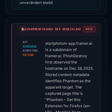
unverändert bleibt.
ZUSAMMENFASSUNG DER BEWEISLAGE
HOCH
REF
startphntom-app.framer.ai
D3AD2E06
is a subdomain of
BEWERTUNG
55/100
framer.ai. PhishDestroy
first observed the
hostname on Dec 26, 2025.
Stored content metadata
identifies Phantom as the
apparent target. The
captured page title is
“Phantom – Get this
Extension for Firefox (en-