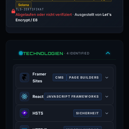
Solana
TLS-ZERTIFIKAT
Abgelaufen oder nicht verifiziert
·
Ausgestellt von
Let's
Encrypt / E8
TECHNOLOGIEN
· 4 IDENTIFIED
Framer
CMS
PAGE BUILDERS
Sites
Framer is a no-code web design
React
JAVASCRIPT FRAMEWORKS
platform for designing and
publishing responsive websites.
React is an open-source JavaScript
HSTS
SICHERHEIT
www.framer.com
library for building user interfaces or
100 % Konfidenz
UI components.
HTTP Strict Transport Security