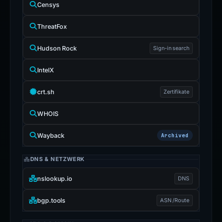
Censys
ThreatFox
Hudson Rock
Sign-in search
IntelX
crt.sh
Zertifikate
WHOIS
Wayback
Archived
DNS & NETZWERK
nslookup.io
DNS
bgp.tools
ASN /Route