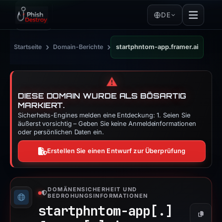
DE
›
›
Startseite
Domain-Berichte
startphntom-app.framer.ai
⚠️
DIESE DOMAIN WURDE ALS BÖSARTIG
MARKIERT.
Sicherheits-Engines melden eine Entdeckung: 1. Seien Sie
äußerst vorsichtig – Geben Sie keine Anmeldeinformationen
oder persönlichen Daten ein.
Erstellen Sie einen Entwurf zur Überprüfung
DOMÄNENSICHERHEIT UND
BEDROHUNGSINFORMATIONEN
startphntom-app[.]
Kopier