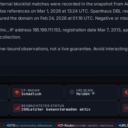
ternal blocklist matches were recorded in the snapshot from A
se references on Mar 1, 2026 at 13:24 UTC. Spamhaus DBL recor
ed the domain on Feb 24, 2026 at 01:16 UTC. Negative or missi
Inc., IP address 185.199.111.153, registration date Mar 7, 2013, ap
ollection.
me-bound observations, not a live guarantee. Avoid interacting 
CF-RADAR
URLSCAN
Schädlich
Melden ↗
BEOBACHTETER STATUS
200Letzter bekanntermaßen aktiv
.
no community references
provider verdict: malicious
OTX
CF-Radar
URLS