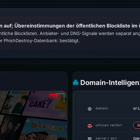
n auf; Übereinstimmungen der öffentlichen Blockliste im
tliche Blocklisten. Anbieter- und DNS-Signale werden separat ange
r PhishDestroy-Datenbank: bestätigt.
Domain-Intelligen
sri
domain
urlscan verdict
S
Git
server / asn