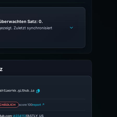
 überwachten Satz: 0.
zeigt. Zuletzt synchronisiert
z
shtiworkk.github.io
CHÄDLICH
score 100
report ↗
·
Hub.com
AS54113
FASTLY, US