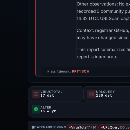
Other observations: No ex
recorded 0 community pul
14:32 UTC. URLScan captur
Context: registrar GitHub, 
may have changed since c
This report summarizes ti
report is inaccurate.
Klassifizierung:
KRITISCH
VIRUSTOTAL
URLQUERY
17 det
100 det
ALTER
13.4 yr
17 / 91
100 det
DATENABDECKUNG
VirusTotal
URLQuery