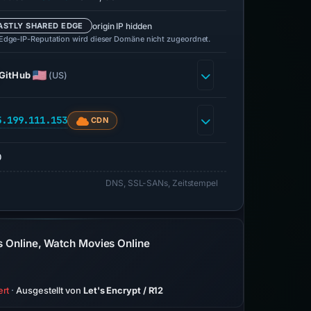
origin IP hidden
ASTLY SHARED EDGE
 Edge-IP-Reputation wird dieser Domäne nicht zugeordnet.
GitHub
(US)
5.199.111.153
CDN
0
DNS, SSL-SANs, Zeitstempel
s Online, Watch Movies Online
ert
·
Ausgestellt von
Let's Encrypt / R12