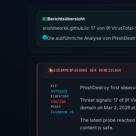
Berichtsübersicht
srishtiworkk.github.io: 17 von 91 VirusTot
Die ausführliche Analyse von PhishDestro
ZUSAMMENFASSUNG DER BEWEISLAGE
REF
PhishDestroy first observe
947311C1
BEWERTUNG
Threat signals: 17 of 91 
100/100
MODUS
domain on Mar 2, 2026 at
Evidence v1
The latest probe reached
content is safe.