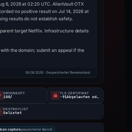
ug 6, 2026 at 02:20 UTC. AlienVault OTX
ded no positive result on Jul 14, 2026 at
ng results do not establish safety.
parent target Netflix. Infrastructure details
with the domain; submit an appeal if the
06.08.2026
· Gespeicherter Beweisstand
GRIDINSOFT
TLS-ZERTIFIKAT
100/
-91Abgelaufen oder nicht verifiziert d
DESTROYLIST
Gelistet
gespeicherter Bericht
can capture