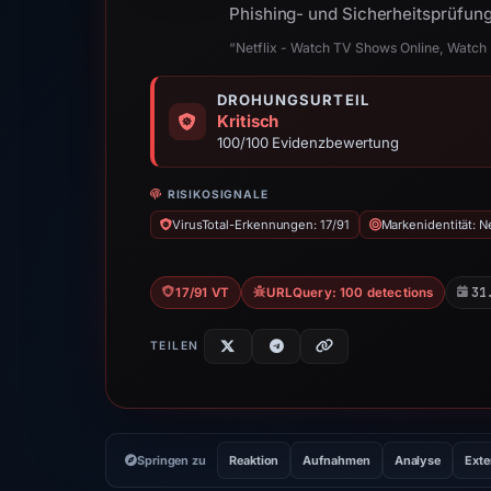
Phishing- und Sicherheitsprüfung 
“Netflix - Watch TV Shows Online, Watch
DROHUNGSURTEIL
Kritisch
100/100 Evidenzbewertung
RISIKOSIGNALE
VirusTotal-Erkennungen: 17/91
Markenidentität: Ne
31
17/91 VT
URLQuery: 100 detections
TEILEN
Springen zu
Reaktion
Aufnahmen
Analyse
Exte