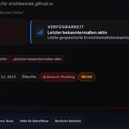
für srishtiworkk.github.io
 Movies Online”
VERFÜGBARKEIT
Letzter bekanntermaßen aktiv
Letzte gespeicherte Erreichbarkeitsbeobacht
tflix
Letzter bekanntermaßen aktiv
.12.2025
Netflix
Generic Phishing
CDN
rne Tools
Hilfe für Betroffene
Ähnliche Berichte