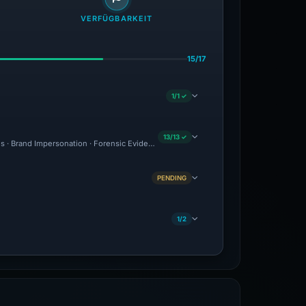
VERFÜGBARKEIT
15/17
1/1 ✓
13/13 ✓
us · Brand Impersonation · Forensic Evidence Collected · Technical Analysis Recorde
PENDING
1/2