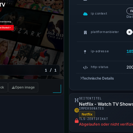
F
ip context
Die
plattformanbieter
18
ip-adresse
20
http-status
1 / 1
Technische Details
ck
Open image
SEITENTITEL
Netflix - Watch TV Show
IMPERSONATES
Netflix
TLS-ZERTIFIKAT
Abgelaufen oder nicht verifizi