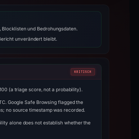
r, Blocklisten und Bedrohungsdaten.
ericht unverändert bleibt.
KRITISCH
0 (a triage score, not a probability).
 UTC. Google Safe Browsing flagged the
us; no source timestamp was recorded.
ity alone does not establish whether the