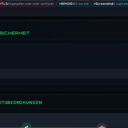
Abgelaufen oder nicht verifiziert
163 mo old
2 capture
TLS
WHOIS
Screenshot
SICHERHEIT
HEITSBEDROHUNGEN