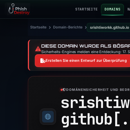
STARTSEITE
DOMAINS
N
›
›
Startseite
Domain-Berichte
srishtiworkk.github.io
DIESE DOMAIN WURDE ALS BÖSAR
⚠️
Sicherheits-Engines melden eine Entdeckung: 17. S
Erstellen Sie einen Entwurf zur Überprüfung
DOMÄNENSICHERHEIT UND BED
srishtiw
github[.