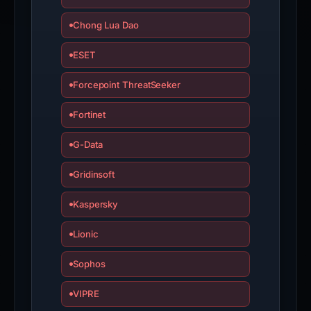
Chong Lua Dao
ESET
Forcepoint ThreatSeeker
Fortinet
G-Data
Gridinsoft
Kaspersky
Lionic
Sophos
VIPRE