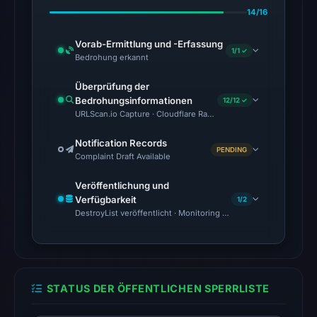
14/16
The
latest
Vorab-Ermittlung und -Erfassung
1/1 ✓
probe
Bedrohung erkannt
recorded
Überprüfung der
cloaking
Bedrohungsinformationen
12/12 ✓
behavior
URLScan.io Capture · Cloudflare Radar Report · Web Archive · Vi
(HTTP
200)
Notification Records
PENDING
Complaint Draft Available
on
Aug
Veröffentlichung und
5,
Verfügbarkeit
1/2
2026
DestroyList veröffentlicht · Monitoring Continues
at
22:03
UTC.
The
STATUS DER ÖFFENTLICHEN SPERRLISTE
response