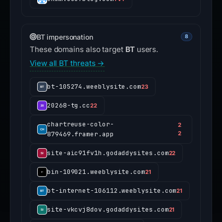
BT impersonation
8
These domains also target
BT
users.
View all BT threats →
bt-105274.weeblysite.com
23
20268-tg.cc
22
chartreuse-color-
2
879469.framer.app
2
site-aic91fv1h.godaddysites.com
22
bin-109021.weeblysite.com
21
bt-internet-106112.weeblysite.com
21
site-vkcvj8dov.godaddysites.com
21