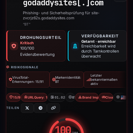
godaddysites[.]
com
Phishing- und Sicherheitsprüfung für site-
zvcrjz62s.godaddysites.com
“BT”
VERFÜGBARKEIT
DROHUNGSURTEIL
Getarnt · erreichbar
Kritisch
Erreichbarkeit wird
100/100
durch Tarnkontrollen
Evidenzbewertung
überwacht
RISIKOSIGNALE
Letzter
VirusTotal-
Markenidentität:
bekanntermaßen
Erkennungen: 15/91
BT
aktiv
15/91 VT
URLQuery: 100 detections
01.02.2026
BT
Brand Impersonation
Cloaking
US
TEILEN
100
/100