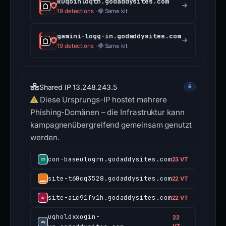
kuqoinloqtn.godaddysites.com
19 detections
·
Same kit
gamini-logg-in.godaddysites.com
19 detections
·
Same kit
Shared IP 13.248.243.5
6
Diese Ursprungs-IP hostet mehrere
Phishing-Domänen – die Infrastruktur kann
kampagnenübergreifend gemeinsam genutzt
werden.
con-baseulogrn.godaddysites.com
23 VT
site-t60cq3528.godaddysites.com
22 VT
site-aic91fv1h.godaddysites.com
22 VT
uqholdxxogin-
22