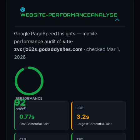
WEBSITE-PERFORMANCEANALYSE
Google PageSpeed Insights — mobile
performance audit of
site-
zvcrjz62s.godaddysites.com
· checked Mar 1,
2026
PERFORMANCE
92
FCP
LCP
GOOD
0.77s
3.2s
First Contentful Paint
Largest Contentful Paint
CLS
TBT