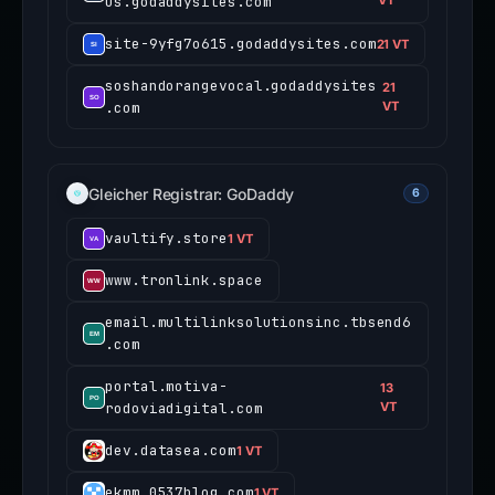
us.godaddysites.com
VT
site-9yfg7o615.godaddysites.com
21 VT
soshandorangevocal.godaddysites
21
.com
VT
Gleicher Registrar: GoDaddy
6
vaultify.store
1 VT
www.tronlink.space
email.multilinksolutionsinc.tbsend6
.com
portal.motiva-
13
rodoviadigital.com
VT
dev.datasea.com
1 VT
ekmm.0537blog.com
1 VT