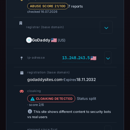
DBL
7 reports
ABUSE SCORE 21/100
recorded
checked 16.07.2026
no
positive
registrar (base domain)
result
on
GoDaddy
(US)
Jul
14,
13.248.243.5
ip-adresse
2026
at
10:36
registration (base domain)
godaddysites.com
·
18.11.2032
Expires
UTC.
URLScan
cloaking
captured
Status split
CLOAKING DETECTED
the
· score 2/6
domain
This site shows different content to security bots
on
vs real users
Feb
elapsed since first