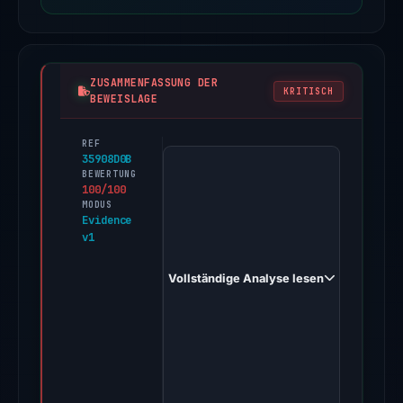
ZUSAMMENFASSUNG DER
KRITISCH
BEWEISLAGE
REF
PhishDestroy
35908D0B
first
BEWERTUNG
100/100
observed
MODUS
site-
Evidence
v1
zvcrjz62s.godaddysites.com
on
Vollständige Analyse lesen
Feb
1,
2026.
Evidence
score:
100/100