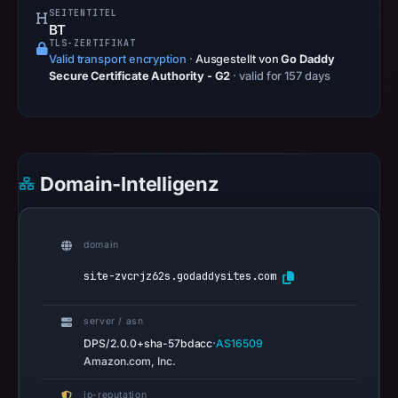
SEITENTITEL
20:19
BT
UTC.
TLS-ZERTIFIKAT
Valid transport encryption
·
Ausgestellt von
Go Daddy
AlienVault
Secure Certificate Authority - G2
· valid for 157 days
OTX
recorded
0
community
pulse
Domain-Intelligenz
references
on
Mar
domain
1,
site-zvcrjz62s.godaddysites.com
2026
at
server / asn
10:30
·
DPS/2.0.0+sha-57bdacc
AS16509
UTC.
Amazon.com, Inc.
Spamhaus
ip-reputation