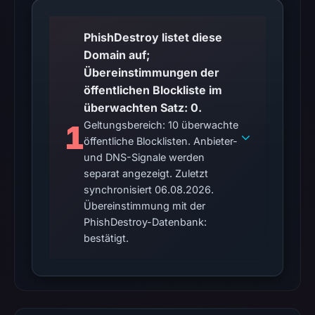
may
differ
PhishDestroy listet diese
between
Domain auf;
visitors
Übereinstimmungen der
and
öffentlichen Blockliste im
automated
überwachten Satz: 0.
checks.
1
Geltungsbereich: 10 überwachte
Other
öffentliche Blocklisten. Anbieter-
observations:
und DNS-Signale werden
No
separat angezeigt. Zuletzt
synchronisiert 06.08.2026.
external
Übereinstimmung mit der
blocklist
PhishDestroy-Datenbank:
matches
bestätigt.
were
recorded
in
the
snapshot