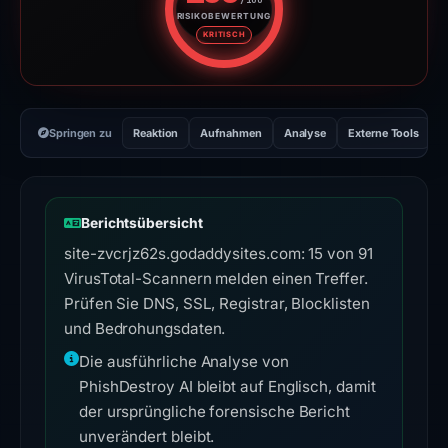
RISIKOBEWERTUNG
Risikobewertung: 100 von 100. 
KRITISCH
Springen zu
Reaktion
Aufnahmen
Analyse
Externe Tools
H
Berichtsübersicht
site-zvcrjz62s.godaddysites.com: 15 von 91
VirusTotal-Scannern melden einen Treffer.
Prüfen Sie DNS, SSL, Registrar, Blocklisten
und Bedrohungsdaten.
Die ausführliche Analyse von
PhishDestroy AI bleibt auf Englisch, damit
der ursprüngliche forensische Bericht
unverändert bleibt.