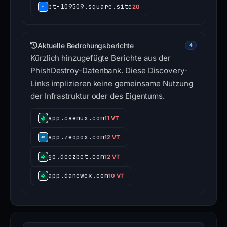
bt-109509.square.site
20
Aktuelle Bedrohungsberichte
4
Kürzlich hinzugefügte Berichte aus der
PhishDestroy-Datenbank. Diese Discovery-
Links implizieren keine gemeinsame Nutzung
der Infrastruktur oder des Eigentums.
app.caemux.com
11 VT
app.zeopox.com
12 VT
go.deezbet.com
12 VT
app.danewex.com
10 VT