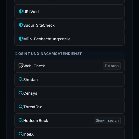
URLVoid
Sucuri SiteCheck
MDN-Beobachtungsstelle
OSINT UND NACHRICHTENDIENST
Web-Check
Full scan
Shodan
Censys
ThreatFox
Hudson Rock
Sign-in search
IntelX