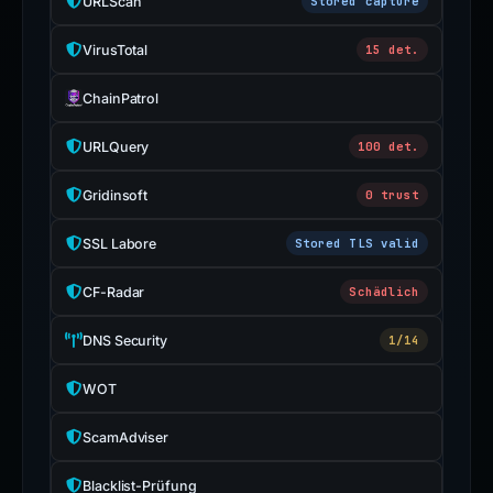
URLScan
Stored capture
VirusTotal
15 det.
ChainPatrol
URLQuery
100 det.
Gridinsoft
0 trust
SSL Labore
Stored TLS valid
CF-Radar
Schädlich
DNS Security
1/14
WOT
ScamAdviser
Blacklist-Prüfung