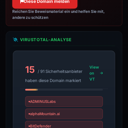
Diese Domain melden
observations,
not
Reichen Sie Beweismaterial ein und helfen Sie mit,
andere zu schützen
a
live
guarantee.
VIRUSTOTAL-ANALYSE
Avoid
interacting
with
the
15
View
domain;
/ 91 Sicherheitsanbieter
on
submit
VT
haben diese Domain markiert
an
appeal
if
ADMINUSLabs
the
report
alphaMountain.ai
is
inaccurate.
BitDefender