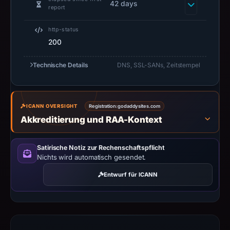
1,
42 days
report
2026
at
http-status
11:40
200
UTC.
Technische Details
Negative
DNS, SSL-SANs, Zeitstempel
or
missing
results
ICANN OVERSIGHT
Registration:
godaddysites.com
do
Akkreditierung und RAA-Kontext
not
establish
Satirische Notiz zur Rechenschaftspflicht
safety.
Nichts wird automatisch gesendet.
Entwurf für ICANN
Context:
registrar
GoDaddy.com,
LLC,
IP