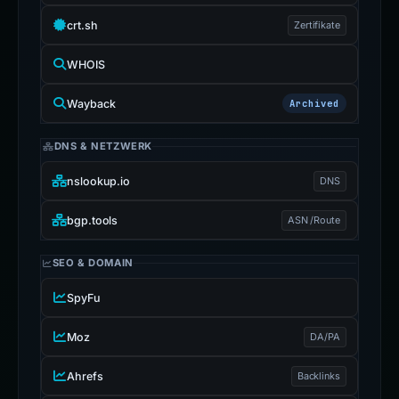
crt.sh
Zertifikate
WHOIS
Wayback
Archived
DNS & NETZWERK
nslookup.io
DNS
bgp.tools
ASN /Route
SEO & DOMAIN
SpyFu
Moz
DA/PA
Ahrefs
Backlinks