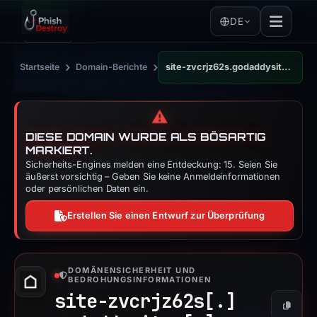
DE
›
›
Startseite
Domain-Berichte
site-zvcrjz62s.godaddysites.com
⚠️
DIESE DOMAIN WURDE ALS BÖSARTIG
MARKIERT.
Sicherheits-Engines melden eine Entdeckung: 15. Seien Sie
äußerst vorsichtig – Geben Sie keine Anmeldeinformationen
oder persönlichen Daten ein.
Erstellen Sie einen Entwurf zur Überprüfung
DOMÄNENSICHERHEIT UND
BEDROHUNGSINFORMATIONEN
site-zvcrjz62s[.]
Kopier