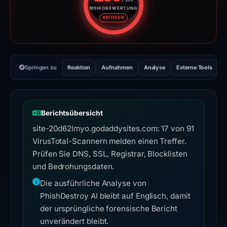
RISIKOBEWERTUNG
Risikobewertung: 100 von 100. 
KRITISCH
Springen zu
Reaktion
Aufnahmen
Analyse
Externe Tools
H
Berichtsübersicht
site-20d62lmyo.godaddysites.com: 17 von 91
VirusTotal-Scannern melden einen Treffer.
Prüfen Sie DNS, SSL, Registrar, Blocklisten
und Bedrohungsdaten.
Die ausführliche Analyse von
PhishDestroy AI bleibt auf Englisch, damit
der ursprüngliche forensische Bericht
unverändert bleibt.