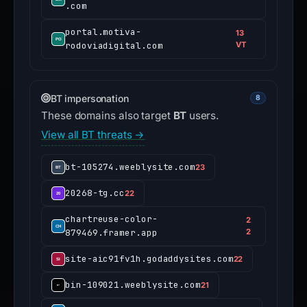
.com
portal.motiva-
13
rodoviadigital.com
VT
BT impersonation
8
These domains also target
BT
users.
View all BT threats →
bt-105274.weeblysite.com
23
20268-tg.cc
22
chartreuse-color-
2
879469.framer.app
2
site-aic91fv1h.godaddysites.com
22
bin-109021.weeblysite.com
21