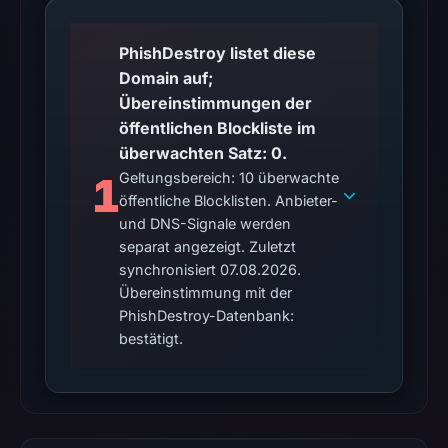
may
differ
PhishDestroy listet diese
between
Domain auf;
visitors
Übereinstimmungen der
and
öffentlichen Blockliste im
automated
überwachten Satz: 0.
checks.
1
Geltungsbereich: 10 überwachte
Other
öffentliche Blocklisten. Anbieter-
observations:
und DNS-Signale werden
No
separat angezeigt. Zuletzt
synchronisiert 07.08.2026.
external
Übereinstimmung mit der
blocklist
PhishDestroy-Datenbank:
matches
bestätigt.
were
recorded
in
the
snapshot