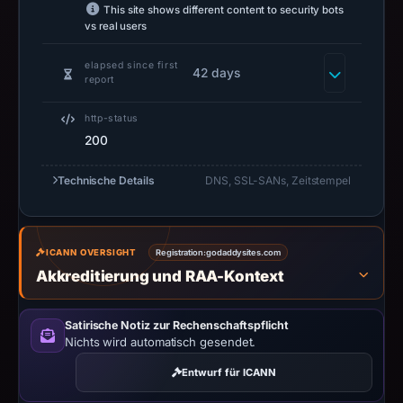
1,
This site shows different content to security bots
2026
vs real users
at
elapsed since first
11:42
42 days
report
UTC.
Negative
http-status
or
200
missing
Technische Details
DNS, SSL-SANs, Zeitstempel
results
do
not
establish
ICANN OVERSIGHT
Registration:
godaddysites.com
safety.
Akkreditierung und RAA-Kontext
Context:
Satirische Notiz zur Rechenschaftspflicht
registrar
Nichts wird automatisch gesendet.
GoDaddy.com,
Entwurf für ICANN
LLC,
IP