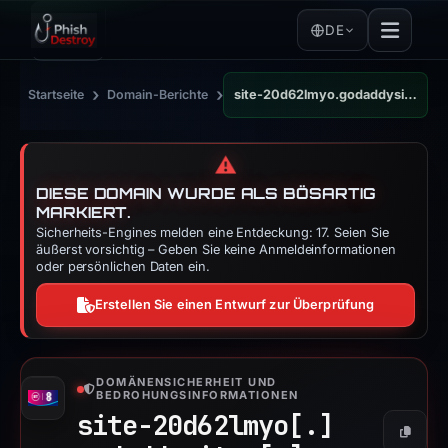
DE
›
›
Startseite
Domain-Berichte
site-20d62lmyo.godaddysites.com
⚠️
DIESE DOMAIN WURDE ALS BÖSARTIG
MARKIERT.
Sicherheits-Engines melden eine Entdeckung: 17. Seien Sie
äußerst vorsichtig – Geben Sie keine Anmeldeinformationen
oder persönlichen Daten ein.
Erstellen Sie einen Entwurf zur Überprüfung
DOMÄNENSICHERHEIT UND
BEDROHUNGSINFORMATIONEN
site-20d62lmyo[.]
Kopier