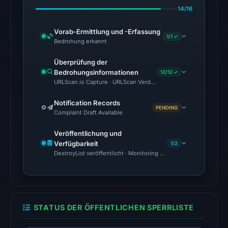
14/16
The
latest
Vorab-Ermittlung und -Erfassung
1/1 ✓
probe
Bedrohung erkannt
recorded
Überprüfung der
cloaking
Bedrohungsinformationen
12/12 ✓
behavior
URLScan.io Capture · URLScan Verdict · Cloudflare Radar Report 
(HTTP
200)
Notification Records
PENDING
Complaint Draft Available
on
Aug
Veröffentlichung und
7,
Verfügbarkeit
1/2
2026
DestroyList veröffentlicht · Monitoring Continues
at
01:41
UTC.
The
STATUS DER ÖFFENTLICHEN SPERRLISTE
response