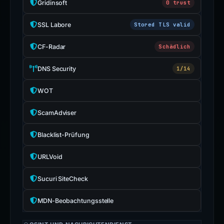
Gridinsoft
0 trust
SSL Labore
Stored TLS valid
CF-Radar
Schädlich
DNS Security
1/14
WOT
ScamAdviser
Blacklist-Prüfung
URLVoid
Sucuri SiteCheck
MDN-Beobachtungsstelle