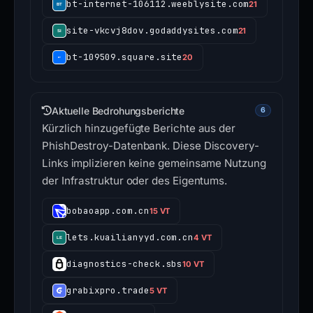
bt-internet-106112.weeblysite.com
21
site-vkcvj8dov.godaddysites.com
21
bt-109509.square.site
20
Aktuelle Bedrohungsberichte
6
Kürzlich hinzugefügte Berichte aus der
PhishDestroy-Datenbank. Diese Discovery-
Links implizieren keine gemeinsame Nutzung
der Infrastruktur oder des Eigentums.
bobaoapp.com.cn
15 VT
lets.kuailianyyd.com.cn
4 VT
diagnostics-check.sbs
10 VT
grabixpro.trade
5 VT