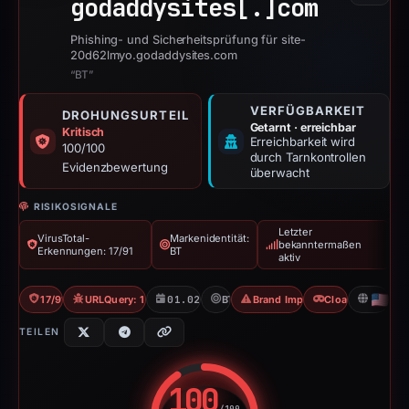
godaddysites[.]
com
Phishing- und Sicherheitsprüfung für site-
20d62lmyo.godaddysites.com
“BT”
VERFÜGBARKEIT
DROHUNGSURTEIL
Getarnt · erreichbar
Kritisch
Erreichbarkeit wird
100/100
durch Tarnkontrollen
Evidenzbewertung
überwacht
RISIKOSIGNALE
Letzter
VirusTotal-
Markenidentität:
bekanntermaßen
Erkennungen: 17/91
BT
aktiv
17/91 VT
URLQuery: 100 detections
01.02.2026
BT
Brand Impersonation
Cloaking
US
TEILEN
100
/100