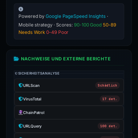
Powered by
Google PageSpeed Insights
·
Mobile strategy · Scores:
90-100 Good
50-89
Needs Work
0-49 Poor
NACHWEISE UND EXTERNE BERICHTE
SICHERHEITSANALYSE
URLScan
Schädlich
VirusTotal
17 det.
ChainPatrol
URLQuery
100 det.