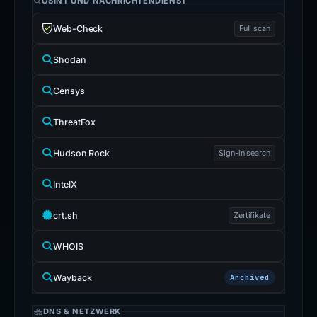
OSINT UND NACHRICHTENDIENST
Web-Check
Full scan
Shodan
Censys
ThreatFox
Hudson Rock
Sign-in search
IntelX
crt.sh
Zertifikate
WHOIS
Wayback
Archived
DNS & NETZWERK