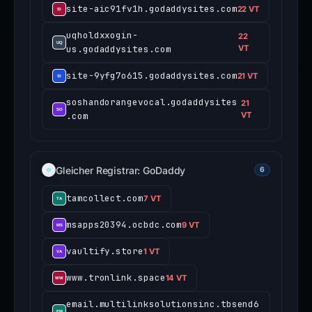
site-aic91fv1h.godaddysites.com
22 VT
uqholdxxogin-
22
us.godaddysites.com
VT
site-9yfg7o615.godaddysites.com
21 VT
soshandorangevocal.godaddysites
21
.com
VT
Gleicher Registrar: GoDaddy
6
tamcollect.com
7 VT
msapps20394.ocbdc.com
9 VT
vaultify.store
1 VT
www.tronlink.space
14 VT
email.multilinksolutionsinc.tbsend6