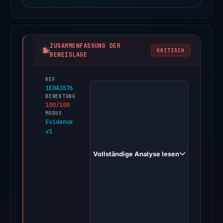
ZUSAMMENFASSUNG DER
KRITISCH
BEWEISLAGE
REF
PhishDestroy
1E8A3576
first
BEWERTUNG
100/100
observed
MODUS
site-
Evidence
v1
20d62lmyo.godaddysites.com
on
Vollständige Analyse lesen
Feb
1,
2026.
Evidence
score:
100/100