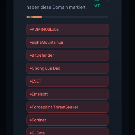
VT
haben diese Domain markiert
ADMINUSLabs
alphaMountain.ai
BitDefender
Chong Lua Dao
ESET
Emsisoft
Forcepoint ThreatSeeker
Fortinet
G-Data