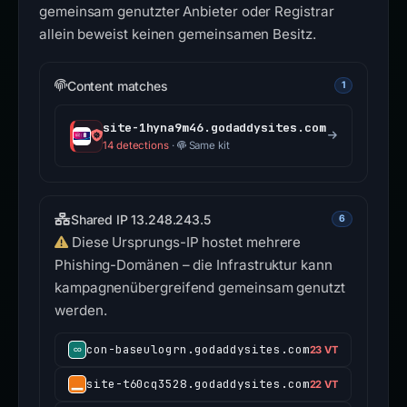
gemeinsam genutzter Anbieter oder Registrar
allein beweist keinen gemeinsamen Besitz.
Content matches
1
site-1hyna9m46.godaddysites.com
14 detections
·
Same kit
Shared IP 13.248.243.5
6
Diese Ursprungs-IP hostet mehrere
Phishing-Domänen – die Infrastruktur kann
kampagnenübergreifend gemeinsam genutzt
werden.
con-baseulogrn.godaddysites.com
23 VT
site-t60cq3528.godaddysites.com
22 VT