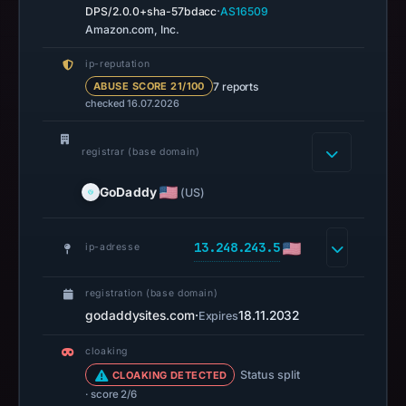
DBL
·
DPS/2.0.0+sha-57bdacc
AS16509
recorded
Amazon.com, Inc.
no
ip-reputation
positive
7 reports
ABUSE SCORE 21/100
result
checked 16.07.2026
on
Jul
registrar (base domain)
14,
2026
GoDaddy
(US)
at
10:36
13.248.243.5
ip-adresse
UTC.
URLScan
registration (base domain)
captured
godaddysites.com
·
18.11.2032
Expires
the
domain
cloaking
on
Status split
CLOAKING DETECTED
Feb
· score 2/6