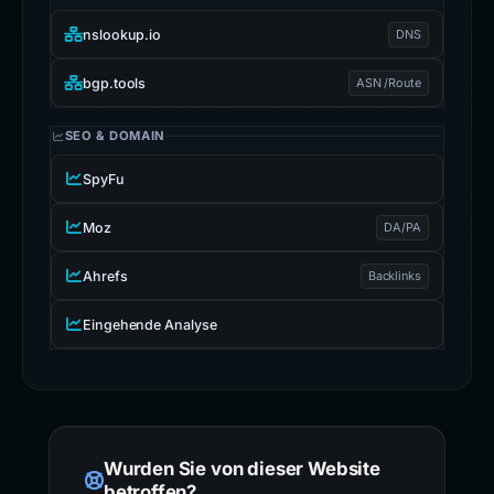
nslookup.io
DNS
bgp.tools
ASN /Route
SEO & DOMAIN
SpyFu
Moz
DA/PA
Ahrefs
Backlinks
Eingehende Analyse
Wurden Sie von dieser Website
betroffen?