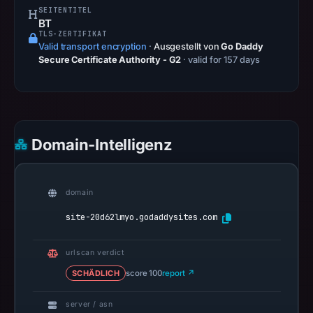
SEITENTITEL
20:21
BT
UTC.
TLS-ZERTIFIKAT
Valid transport encryption
·
Ausgestellt von
Go Daddy
AlienVault
Secure Certificate Authority - G2
· valid for 157 days
OTX
recorded
0
community
pulse
Domain-Intelligenz
references
on
Mar
domain
1,
site-20d62lmyo.godaddysites.com
2026
at
urlscan verdict
10:30
SCHÄDLICH
score 100
report ↗
UTC.
Spamhaus
server / asn