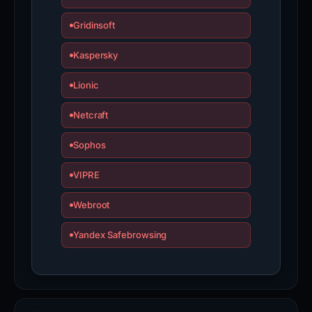
Gridinsoft
Kaspersky
Lionic
Netcraft
Sophos
VIPRE
Webroot
Yandex Safebrowsing