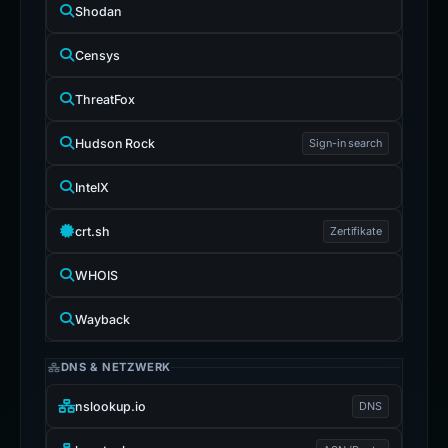
Shodan
Censys
ThreatFox
Hudson Rock
Sign-in search
IntelX
crt.sh
Zertifikate
WHOIS
Wayback
DNS & NETZWERK
nslookup.io
DNS