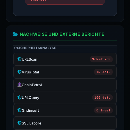
NACHWEISE UND EXTERNE BERICHTE
SICHERHEITSANALYSE
URLScan
Schädlich
VirusTotal
15 det.
ChainPatrol
URLQuery
100 det.
Gridinsoft
0 trust
SSL Labore