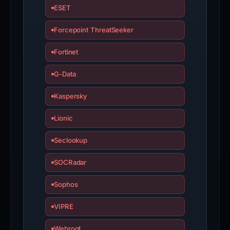
ESET
Forcepoint ThreatSeeker
Fortinet
G-Data
Kaspersky
Lionic
Seclookup
SOCRadar
Sophos
VIPRE
Webroot