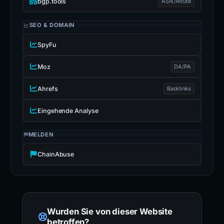
bgp.tools
ASN /Route
SEO & DOMAIN
SpyFu
Moz
DA/PA
Ahrefs
Backlinks
Eingehende Analyse
MELDEN
ChainAbuse
Wurden Sie von dieser Website
betroffen?