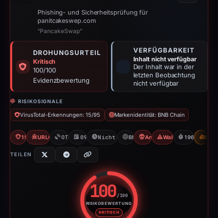
Phishing- und Sicherheitsprüfung für
panitcakeswep.com
“PancakeSwap”
VERFÜGBARKEIT
DROHUNGSURTEIL
Inhalt nicht verfügbar
Kritisch
Der Inhalt war in der
100/100
letzten Beobachtung
Evidenzbewertung
nicht verfügbar
RISIKOSIGNALE
VirusTotal-Erkennungen: 15/95
Markenidentität: BNB Chain
15/95 VT
URLQuery: 100 detections
OTX: 15 refs
09.10.2025
Nicht verfügbar seit 23.04.2026
BNB Chain
Angel Drainer
Wallet/Seed Phishin
196d to unav
CDN
TEILEN
100
/100
RISIKOBEWERTUNG
Risikobewertung: 100 von 100. 
KRITISCH