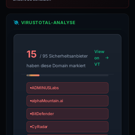
VIRUSTOTAL-ANALYSE
15
View
/ 95 Sicherheitsanbieter
on
VT
haben diese Domain markiert
ADMINUSLabs
alphaMountain.ai
BitDefender
CyRadar