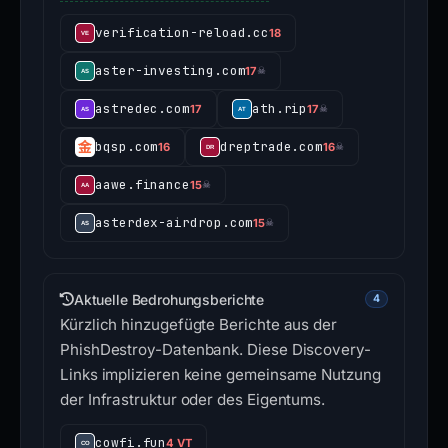
verification-reload.cc
18
aster-investing.com
17
☠
astredec.com
ath.rip
17
17
☠
bqsp.com
dreptrade.com
16
16
☠
aawe.finance
15
☠
asterdex-airdrop.com
15
☠
Aktuelle Bedrohungsberichte
4
Kürzlich hinzugefügte Berichte aus der
PhishDestroy-Datenbank. Diese Discovery-
Links implizieren keine gemeinsame Nutzung
der Infrastruktur oder des Eigentums.
cowfi.fun
4 VT