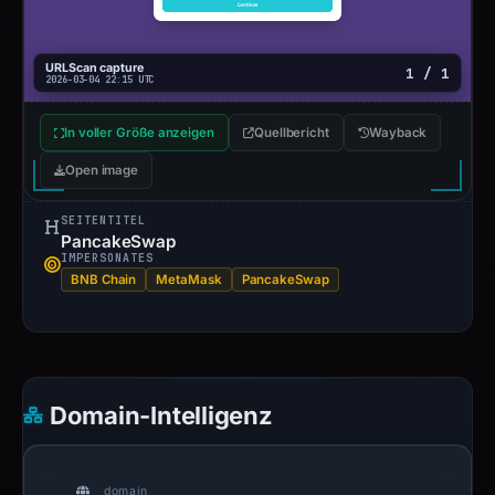
URLScan capture
1 / 1
2026-03-04 22:15 UTC
In voller Größe anzeigen
Quellbericht
Wayback
Open image
SEITENTITEL
PancakeSwap
IMPERSONATES
BNB Chain
MetaMask
PancakeSwap
Domain-Intelligenz
domain