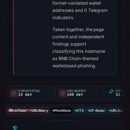
format-validated wallet
addresses and 0 Telegram
indicators.
Taken together, the page
content and independent
findings support
classifying this hostname
as BNB Chain-themed
wallet/seed phishing.
VIRUSTOTAL
URLQUERY
OTX RE
15 det
100 det
VirusTotal
DATENABDECKUNG
URLQuery
PhishStats
OTX
CF-Radar
URLScan ca