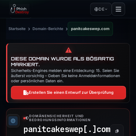
DE
›
›
Startseite
Domain-Berichte
panitcakeswep.com
⚠️
DIESE DOMAIN WURDE ALS BÖSARTIG
MARKIERT.
Sicherheits-Engines melden eine Entdeckung: 15. Seien Sie
äußerst vorsichtig – Geben Sie keine Anmeldeinformationen
oder persönlichen Daten ein.
Erstellen Sie einen Entwurf zur Überprüfung
DOMÄNENSICHERHEIT UND
BEDROHUNGSINFORMATIONEN
panitcakeswep[.]
com
Kopieren