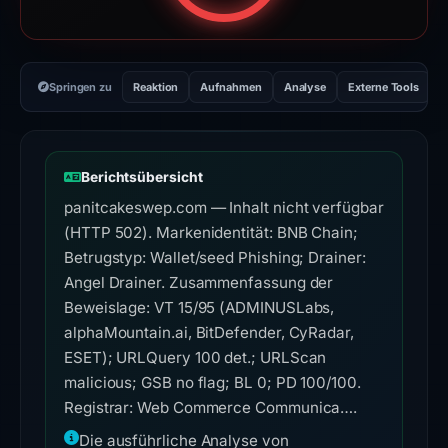
Springen zu
Reaktion
Aufnahmen
Analyse
Externe Tools
H
Berichtsübersicht
panitcakeswep.com — Inhalt nicht verfügbar
(HTTP 502). Markenidentität: BNB Chain;
Betrugstyp: Wallet/seed Phishing; Drainer:
Angel Drainer. Zusammenfassung der
Beweislage: VT 15/95 (ADMINUSLabs,
alphaMountain.ai, BitDefender, CyRadar,
ESET); URLQuery 100 det.; URLScan
malicious; GSB no flag; BL 0; PD 100/100.
Registrar: Web Commerce Communica….
Die ausführliche Analyse von