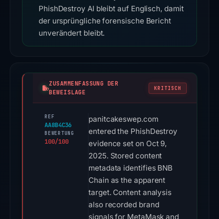
PhishDestroy AI bleibt auf Englisch, damit
der ursprüngliche forensische Bericht
unverändert bleibt.
ZUSAMMENFASSUNG DER
KRITISCH
BEWEISLAGE
REF
panitcakeswep.com
AA8B4C36
entered the PhishDestroy
BEWERTUNG
100/100
evidence set on Oct 9,
2025. Stored content
metadata identifies BNB
Chain as the apparent
target. Content analysis
also recorded brand
signals for MetaMask and