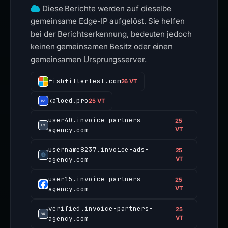
Diese Berichte werden auf dieselbe
gemeinsame Edge-IP aufgelöst. Sie helfen
bei der Berichtserkennung, bedeuten jedoch
keinen gemeinsamen Besitz oder einen
gemeinsamen Ursprungsserver.
fishfiltertest.com
26 VT
kaloed.pro
25 VT
user40.invoice-partners-
25
agency.com
VT
username8237.invoice-ads-
25
agency.com
VT
user15.invoice-partners-
25
agency.com
VT
verified.invoice-partners-
25
agency.com
VT