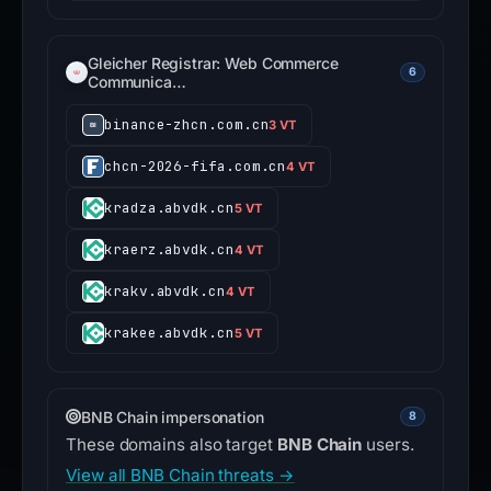
Gleicher Registrar: Web Commerce
6
Communica…
binance-zhcn.com.cn
3 VT
chcn-2026-fifa.com.cn
4 VT
kradza.abvdk.cn
5 VT
kraerz.abvdk.cn
4 VT
krakv.abvdk.cn
4 VT
krakee.abvdk.cn
5 VT
BNB Chain impersonation
8
These domains also target
BNB Chain
users.
View all BNB Chain threats →