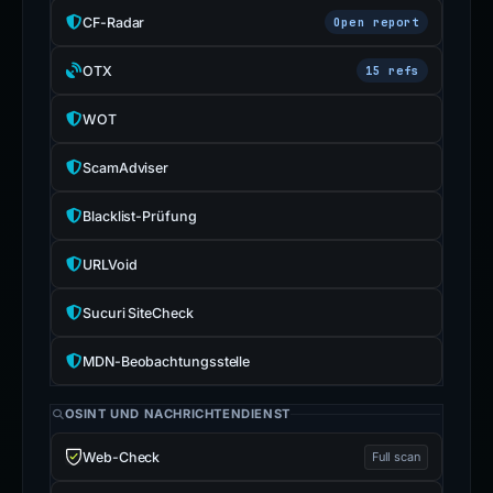
CF-Radar
Open report
OTX
15 refs
WOT
ScamAdviser
Blacklist-Prüfung
URLVoid
Sucuri SiteCheck
MDN-Beobachtungsstelle
OSINT UND NACHRICHTENDIENST
Web-Check
Full scan