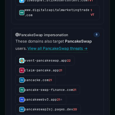
flowsdghel.blinkusercontent.com
1 VT
www.digitalcapitalmarketingtrade
1
.com
VT
PancakeSwap impersonation
8
These domains also target
PancakeSwap
users.
View all PancakeSwap threats →
event-pancakeswap.app
22
claim-pancake.app
21
pancacke.com
21
pancake-swap-finance.com
21
pancakewebv3.app
21
☠
pancakeswap2sj.pages.dev
20