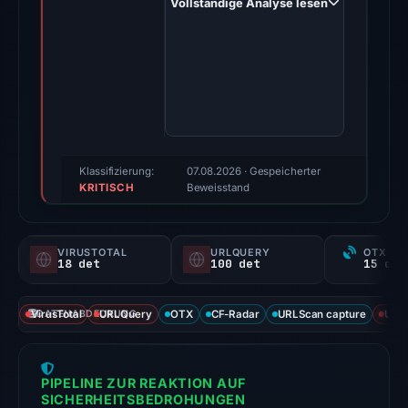
Vollständige Analyse lesen
20,
2025.
Positive
findings
were
recorded
by
VirusTotal,
Klassifizierung:
07.08.2026
· Gespeicherter
KRITISCH
ScamSniffer,
Beweisstand
URLQuery,
and
VIRUSTOTAL
URLQUERY
OTX RE
URLScan.
18 det
100 det
Evidence
score:
VirusTotal
DATENABDECKUNG
URLQuery
OTX
CF-Radar
URLScan capture
URLS
100/100.
VirusTotal
PIPELINE ZUR REAKTION AUF
recorded
SICHERHEITSBEDROHUNGEN