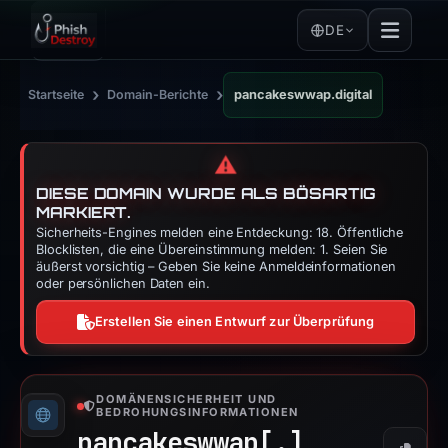
DE
›
›
Startseite
Domain-Berichte
pancakeswwap.digital
⚠️
DIESE DOMAIN WURDE ALS BÖSARTIG
MARKIERT.
Sicherheits-Engines melden eine Entdeckung: 18. Öffentliche
Blocklisten, die eine Übereinstimmung melden: 1. Seien Sie
äußerst vorsichtig – Geben Sie keine Anmeldeinformationen
oder persönlichen Daten ein.
Erstellen Sie einen Entwurf zur Überprüfung
DOMÄNENSICHERHEIT UND
BEDROHUNGSINFORMATIONEN
pancakeswwap[.]