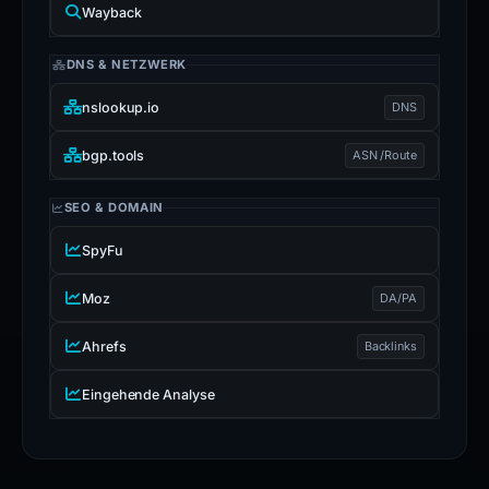
Wayback
DNS & NETZWERK
nslookup.io
DNS
bgp.tools
ASN /Route
SEO & DOMAIN
SpyFu
Moz
DA/PA
Ahrefs
Backlinks
Eingehende Analyse