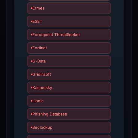
Wallet/seed
Ermes
Phishing.
ESET
Forcepoint ThreatSeeker
Fortinet
G-Data
Gridinsoft
Kaspersky
Lionic
Phishing Database
Seclookup