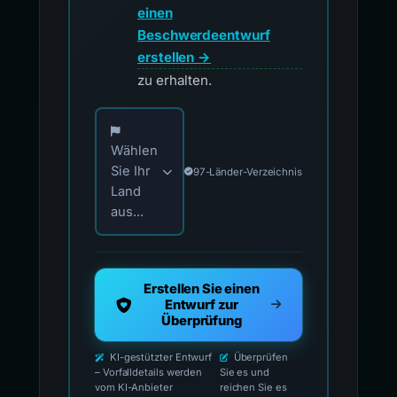
einen
Beschwerdeentwurf
erstellen →
zu erhalten.
Wählen Sie Ihr Land für offizielle Meldekontak
Wählen
Sie Ihr
97-Länder-Verzeichnis
Land
aus...
Erstellen Sie einen
Entwurf zur
Überprüfung
KI-gestützter Entwurf
Überprüfen
– Vorfalldetails werden
Sie es und
vom KI-Anbieter
reichen Sie es