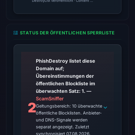
at
DestroyList veröffentlicht · Content Observed Unavailable · Zeit
20:20
UTC.
The
external
STATUS DER ÖFFENTLICHEN SPERRLISTE
blocklist
snapshot
contained
PhishDestroy listet diese
1
Domain auf;
match
Übereinstimmungen der
(ScamSniffer)
öffentlichen Blockliste im
on
überwachten Satz: 1. —
Aug
ScamSniffer
7,
2
Geltungsbereich: 10 überwachte
2026
öffentliche Blocklisten. Anbieter-
at
und DNS-Signale werden
10:20
separat angezeigt. Zuletzt
UTC.
synchronisiert 07.08.2026.