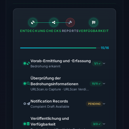
18
detections
among
95
engines:
ENTDECKUNG
CHECKS
REPORTS
VERFÜGBARKEIT
alphaMountain.ai,
BitDefender,
15/16
CRDF,
CyRadar,
Vorab-Ermittlung und -Erfassung
1/1 ✓
Ermes,
Bedrohung erkannt
ESET,
Überprüfung der
Forcepoint
Bedrohungsinformationen
11/11 ✓
ThreatSeeker,
URLScan.io Capture · URLScan Verdict · Cloudflare Radar Report
Fortinet
on
Notification Records
PENDING
Complaint Draft Available
May
15,
Veröffentlichung und
2026
Verfügbarkeit
3/3 ✓