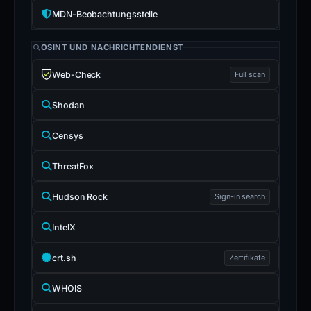
MDN-Beobachtungsstelle
OSINT UND NACHRICHTENDIENST
Web-Check
Full scan
Shodan
Censys
ThreatFox
Hudson Rock
Sign-in search
IntelX
crt.sh
Zertifikate
WHOIS