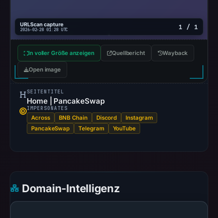
UTC.
AlienVault
URLScan capture
1 / 1
OTX
2026-02-28 01:28 UTC
listed
15
In voller Größe anzeigen
Quellbericht
Wayback
community
Open image
pulse
references
SEITENTITEL
Home | PancakeSwap
(not
IMPERSONATES
vendor
Across
BNB Chain
Discord
Instagram
detections)
PancakeSwap
Telegram
YouTube
on
Mar
1,
2026
at
Domain-Intelligenz
17:03
UTC.