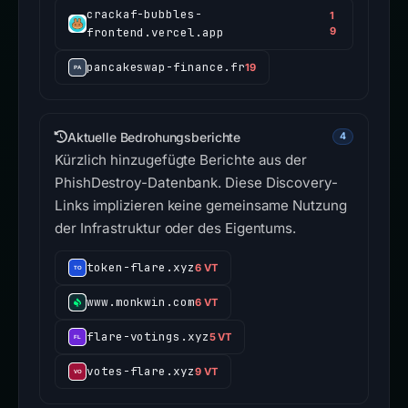
crackaf-bubbles-
1
frontend.vercel.app
9
pancakeswap-finance.fr
19
Aktuelle Bedrohungsberichte
4
Kürzlich hinzugefügte Berichte aus der
PhishDestroy-Datenbank. Diese Discovery-
Links implizieren keine gemeinsame Nutzung
der Infrastruktur oder des Eigentums.
token-flare.xyz
6 VT
www.monkwin.com
6 VT
flare-votings.xyz
5 VT
votes-flare.xyz
9 VT