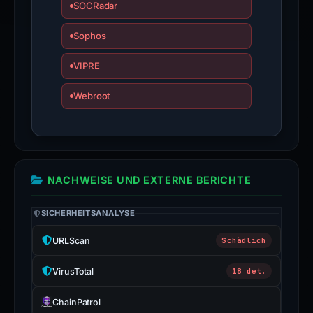
SOCRadar
Sophos
VIPRE
Webroot
NACHWEISE UND EXTERNE BERICHTE
SICHERHEITSANALYSE
URLScan
Schädlich
VirusTotal
18 det.
ChainPatrol