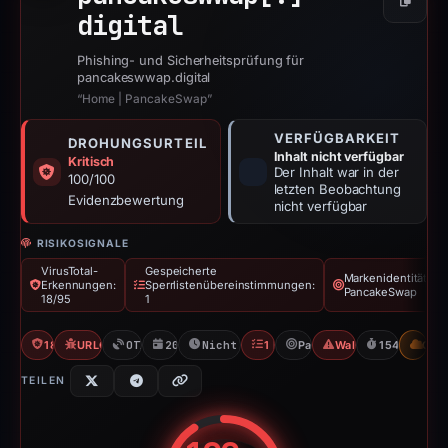
Kopier
digital
Phishing- und Sicherheitsprüfung für
pancakeswwap.digital
“Home | PancakeSwap”
VERFÜGBARKEIT
DROHUNGSURTEIL
Inhalt nicht verfügbar
Kritisch
Der Inhalt war in der
100/100
letzten Beobachtung
Evidenzbewertung
nicht verfügbar
RISIKOSIGNALE
VirusTotal-
Gespeicherte
Markenidentität:
Erkennungen:
Sperrlistenübereinstimmungen:
PancakeSwap
18/95
1
18/95 VT
URLQuery: 100 detections
OTX: 15 refs
20.11.2025
Nicht verfügbar seit 23.04.2026
1 Blocklist
PancakeSwap
Wallet/Seed Phishin
154d to unav
CDN
TEILEN