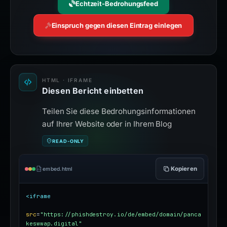
Echtzeit-Bedrohungsfeed
Einspruch gegen diesen Eintrag einlegen
HTML · IFRAME
Diesen Bericht einbetten
Teilen Sie diese Bedrohungsinformationen
auf Ihrer Website oder in Ihrem Blog
READ-ONLY
Kopieren
embed.html
<iframe
src
=
"https://phishdestroy.io/de/embed/domain/panca
keswwap.digital"