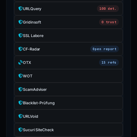
URLQuery
100 det.
Gridinsoft
0 trust
SSL Labore
CF-Radar
Open report
OTX
15 refs
WOT
ScamAdviser
Blacklist-Prüfung
URLVoid
Sucuri SiteCheck