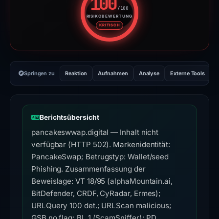
100
/100
RISIKOBEWERTUNG
Risikobewertung: 100 von 100. 
KRITISCH
Springen zu
Reaktion
Aufnahmen
Analyse
Externe Tools
H
Berichtsübersicht
pancakeswwap.digital — Inhalt nicht
verfügbar (HTTP 502). Markenidentität:
PancakeSwap; Betrugstyp: Wallet/seed
Phishing. Zusammenfassung der
Beweislage: VT 18/95 (alphaMountain.ai,
BitDefender, CRDF, CyRadar, Ermes);
URLQuery 100 det.; URLScan malicious;
GSB no flag; BL 1 (ScamSniffer); PD