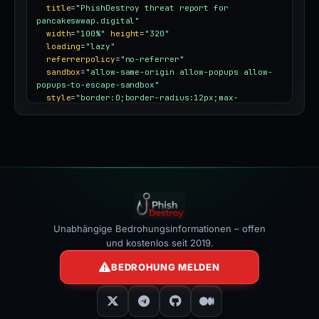
title
=
"PhishDestroy threat report for 
pancakeswwap.digital"
width
=
"100%"
height
=
"320"
loading
=
"lazy"
referrerpolicy
=
"no-referrer"
sandbox
=
"allow-same-origin allow-popups allow-
popups-to-escape-sandbox"
style
=
"border:0;border-radius:12px;max-
width:100%"
></iframe>
Unabhängige Bedrohungsinformationen – offen
und kostenlos seit 2019.
BEDROHUNG MELDEN