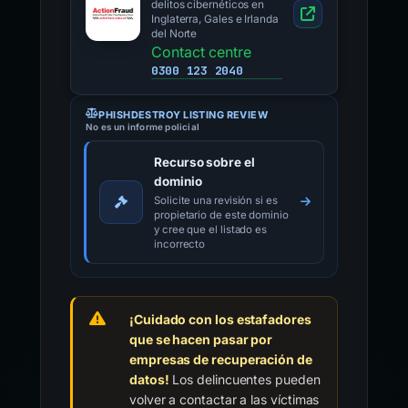
delitos cibernéticos en
Inglaterra, Gales e Irlanda
del Norte
Contact centre
0300 123 2040
PHISHDESTROY LISTING REVIEW
No es un informe policial
Recurso sobre el
dominio
Solicite una revisión si es
propietario de este dominio
y cree que el listado es
incorrecto
¡Cuidado con los estafadores
que se hacen pasar por
empresas de recuperación de
datos!
Los delincuentes pueden
volver a contactar a las víctimas