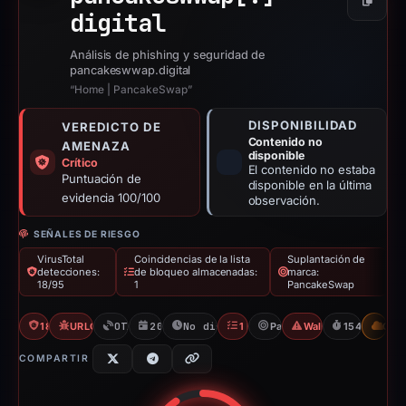
Copiar
digital
Análisis de phishing y seguridad de
pancakeswwap.digital
“Home | PancakeSwap”
DISPONIBILIDAD
VEREDICTO DE
Contenido no
AMENAZA
disponible
Crítico
El contenido no estaba
Puntuación de
disponible en la última
evidencia 100/100
observación.
SEÑALES DE RIESGO
VirusTotal
Coincidencias de la lista
Suplantación de
detecciones:
de bloqueo almacenadas:
marca:
18/95
1
PancakeSwap
18/95 VT
URLQuery: 100 detections
OTX: 15 refs
20/11/2025
No disponible desde 23/04/2026
1 Blocklist
PancakeSwap
Wallet/Seed Phishin
154d to unav
CDN
COMPARTIR