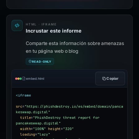
HTML · IFRAME
Incrustar este informe
Comparte esta información sobre amenazas
en tu página web o blog
READ-ONLY
Copiar
embed.html
<iframe
src
=
"https://phishdestroy.io/es/embed/domain/panca
keswwap.digital"
title
=
"PhishDestroy threat report for 
pancakeswwap.digital"
width
=
"100%"
height
=
"320"
loading
=
"lazy"