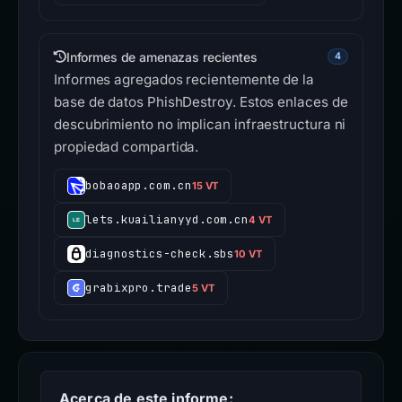
Informes de amenazas recientes
4
Informes agregados recientemente de la
base de datos PhishDestroy. Estos enlaces de
descubrimiento no implican infraestructura ni
propiedad compartida.
bobaoapp.com.cn
15 VT
lets.kuailianyyd.com.cn
4 VT
diagnostics-check.sbs
10 VT
grabixpro.trade
5 VT
Acerca de este informe: