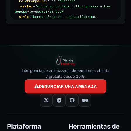
referrerpolicy
=
"no-referrer"
sandbox
=
"allow-same-origin allow-popups allow-
popups-to-escape-sandbox"
style
=
"border:0;border-radius:12px;max-
width:100%"
></iframe>
Inteligencia de amenazas independiente: abierta
y gratuita desde 2019.
DENUNCIAR UNA AMENAZA
Plataforma
Herramientas de