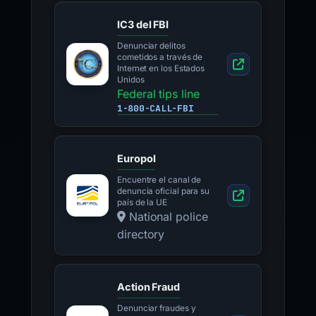
IC3 del FBI
Denunciar delitos
cometidos a través de
Internet en los Estados
Unidos
Federal tips line
1-800-CALL-FBI
Europol
Encuentre el canal de
denuncia oficial para su
país de la UE
National police
directory
Action Fraud
Denunciar fraudes y