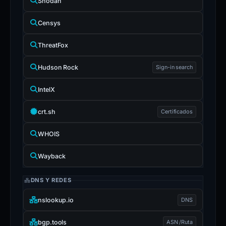
Shodan
Censys
ThreatFox
Hudson Rock
Sign-in search
IntelX
crt.sh
Certificados
WHOIS
Wayback
DNS Y REDES
nslookup.io
DNS
bgp.tools
ASN /Ruta