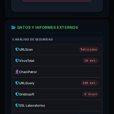
DATOS Y INFORMES EXTERNOS
ANÁLISIS DE SEGURIDAD
URLScan
Malicioso
VirusTotal
18 det.
ChainPatrol
URLQuery
100 det.
Gridinsoft
0 trust
SSL Laboratorios