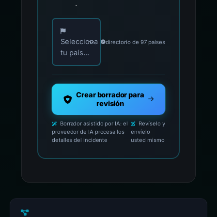
.
Elija su país para los contactos oficiales de i
Selecciona
directorio de 97 países
tu país...
Crear borrador para
revisión
Borrador asistido por IA: el
Revíselo y
proveedor de IA procesa los
envíelo
detalles del incidente
usted mismo