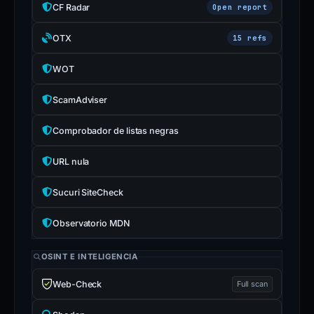
CF Radar
Open report
OTX
15 refs
WOT
ScamAdviser
Comprobador de listas negras
URL nula
Sucuri SiteCheck
Observatorio MDN
OSINT E INTELIGENCIA
Web-Check
Full scan