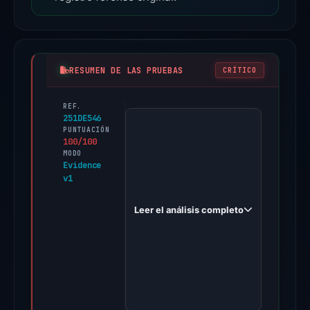
RESUMEN DE LAS PRUEBAS
CRÍTICO
REF.
PhishDestroy
251DE546
first
PUNTUACIÓN
100/100
observed
MODO
pancakeswwap.digital
Evidence
v1
on
Nov
Leer el análisis completo
20,
2025.
Evidence
score:
100/100
(a