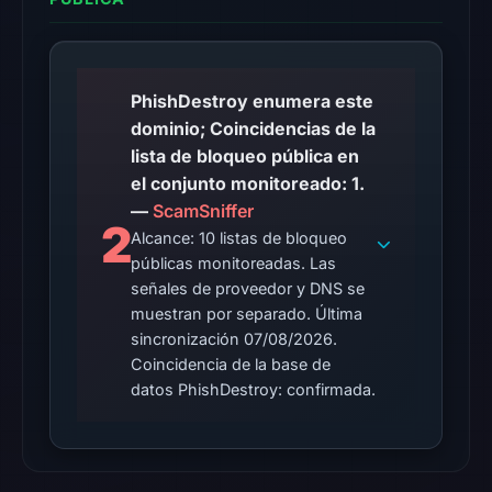
06:20
UTC.
AlienVault
OTX
PhishDestroy enumera este
recorded
dominio; Coincidencias de la
15
lista de bloqueo pública en
community
el conjunto monitoreado: 1.
pulse
—
ScamSniffer
2
references
Alcance: 10 listas de bloqueo
on
públicas monitoreadas. Las
Mar
señales de proveedor y DNS se
1,
muestran por separado. Última
2026
sincronización 07/08/2026.
at
Coincidencia de la base de
datos PhishDestroy: confirmada.
17:03
UTC.
The
latest