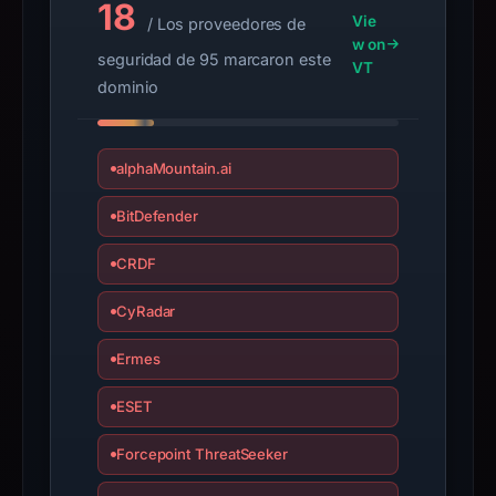
18
details
Vie
/ Los proveedores de
may
w on
seguridad de 95 marcaron este
VT
have
dominio
changed
since
collection.
alphaMountain.ai
This
BitDefender
report
summarizes
CRDF
time-
bound
CyRadar
observations,
Ermes
not
a
ESET
live
guarantee.
Forcepoint ThreatSeeker
Avoid