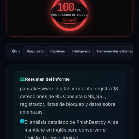
100
/100
PUNTUACIÓN DE RIESGO
Puntuación de riesgo: 100 sobr
CRÍTICO
Ir a
Respuesta
Capturas
Inteligencia
Herramientas externas
Resumen del informe
pancakeswwap.digital: VirusTotal registra 18
detecciones de 95. Consulta DNS, SSL,
registrador, listas de bloqueo y datos sobre
amenazas.
El análisis detallado de PhishDestroy AI se
mantiene en inglés para conservar el
registro forense original.