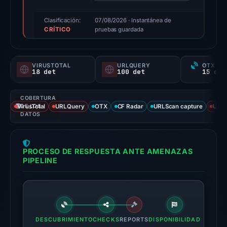
triage
score,
Clasificación:
07/08/2026
· Instantánea de
CRÍTICO
not
pruebas guardada
a
probability).
VIRUSTOTAL
URLQUERY
OTX RE
18 det
100 det
Threat
signals:
COBERTURA
18
VirusTotal
DE LOS
URLQuery
OTX
CF Radar
URLScan capture
URLS
of
DATOS
95
VirusTotal
PROCESO DE RESPUESTA ANTE AMENAZAS
engines
PIPELINE
flagged
the
domain
on
May
DESCUBRIMIENTO
CHECKS
REPORTS
DISPONIBILIDAD