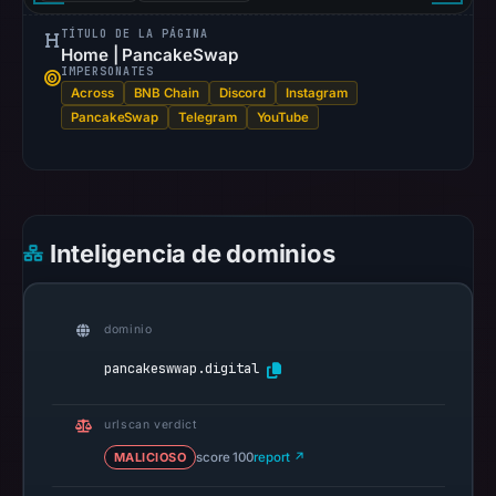
checked
location.
TÍTULO DE LA PÁGINA
Home | PancakeSwap
This
IMPERSONATES
does
Across
BNB Chain
Discord
Instagram
not
PancakeSwap
Telegram
YouTube
establish
the
cause.
Other
Inteligencia de dominios
observations:
Google
Safe
dominio
Browsing
pancakeswwap.digital
recorded
no
urlscan verdict
flag
MALICIOSO
score 100
report ↗
on
Mar