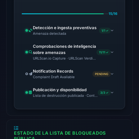
15,
2026
15/16
at
20:20
Detección e ingesta preventivas
1/1 ✓
UTC.
Amenaza detectada
External
Comprobaciones de inteligencia
blocklists:
sobre amenazas
11/11 ✓
1
URLScan.io Capture · URLScan Verdict · Cloudflare Radar Report
match
(ScamSniffer)
Notification Records
PENDING
Complaint Draft Available
in
the
Publicación y disponibilidad
3/3 ✓
snapshot
Lista de destrucción publicada · Content Observed Unavailable 
from
Aug
7,
2026
at
ESTADO DE LA LISTA DE BLOQUEADOS
PÚBLICA