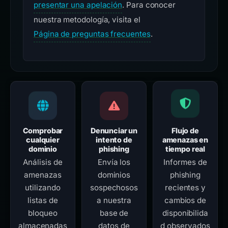
presentar una apelación
. Para conocer
nuestra metodología, visita el
Página de preguntas frecuentes
.
Comprobar
Denunciar un
Flujo de
cualquier
intento de
amenazas en
dominio
phishing
tiempo real
Análisis de
Envía los
Informes de
amenazas
dominios
phishing
utilizando
sospechosos
recientes y
listas de
a nuestra
cambios de
bloqueo
base de
disponibilida
almacenadas
datos de
d observados