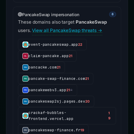
PancakeSwap impersonation
8
These domains also target
PancakeSwap
users.
View all PancakeSwap threats →
event-pancakeswap.app
22
claim-pancake.app
21
pancacke.com
21
pancake-swap-finance.com
21
pancakewebv3.app
21
☠
pancakeswap2sj.pages.dev
20
crackaf-bubbles-
1
frontend.vercel.app
9
pancakeswap-finance.fr
19