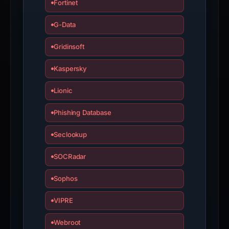
Fortinet
interacting
with
G-Data
the
domain;
Gridinsoft
submit
an
Kaspersky
appeal
Lionic
if
the
Phishing Database
report
is
Seclookup
inaccurate.
SOCRadar
Sophos
VIPRE
Webroot