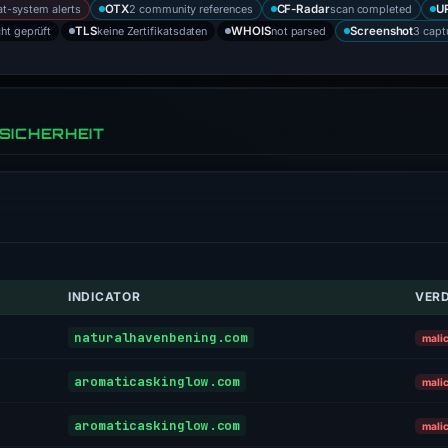
at-system alerts
2 community references
scan completed
OTX
CF-Radar
U
cht geprüft
keine Zertifikatsdaten
not parsed
3 capt
TLS
WHOIS
Screenshot
SICHERHEIT
INDICATOR
VER
naturalhavenbening.com
mali
aromaticaskinglow.com
mali
aromaticaskinglow.com
mali