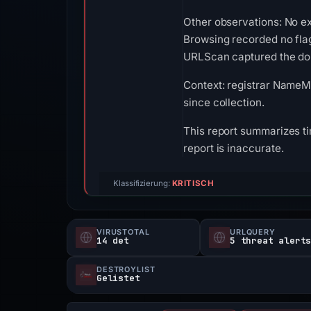
Other observations: No ex
Browsing recorded no fla
URLScan captured the doma
Context: registrar NameMa
since collection.
This report summarizes ti
report is inaccurate.
Klassifizierung:
KRITISCH
VIRUSTOTAL
URLQUERY
14 det
5 threat alert
DESTROYLIST
Gelistet