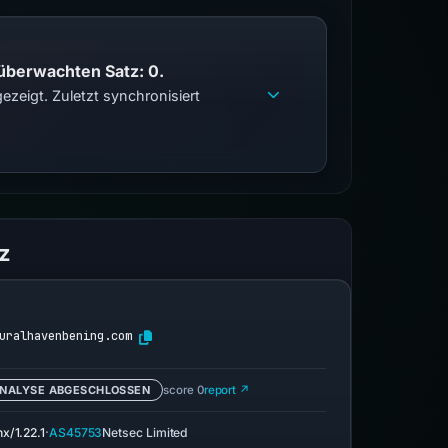
 überwachten Satz: 0.
zeigt. Zuletzt synchronisiert
z
uralhavenbening.com
NALYSE ABGESCHLOSSEN
score 0
report ↗
·
nx/1.22.1
AS45753
Netsec Limited