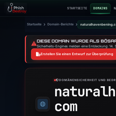
STARTSEITE
DOMAINS
N
›
›
Startseite
Domain-Berichte
naturalhavenbening.
DIESE DOMAIN WURDE ALS BÖSAR
⚠️
Sicherheits-Engines melden eine Entdeckung: 14. S
Erstellen Sie einen Entwurf zur Überprüfung
DOMÄNENSICHERHEIT UND BED
naturalh
com