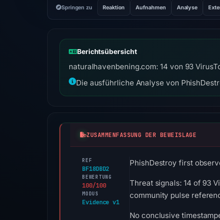
Springen zu
Reaktion
Aufnahmen
Analyse
Exte
Berichtsübersicht
naturalhavenbening.com: 14 von 93 VirusTo
Die ausführliche Analyse von PhishDestro
ZUSAMMENFASSUNG DER BEWEISLAGE
REF
PhishDestroy first observ
BF18DBD2
BEWERTUNG
Threat signals: 14 of 93 
100/100
MODUS
community pulse referenc
Evidence v1
No conclusive timestamped