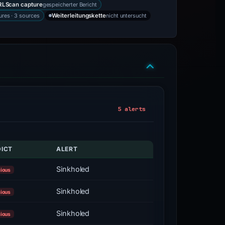
gespeicherter Bericht
RLScan capture
ures · 3 sources
nicht untersucht
Weiterleitungskette
5 alerts
DICT
ALERT
Sinkholed
cious
Sinkholed
cious
Sinkholed
cious