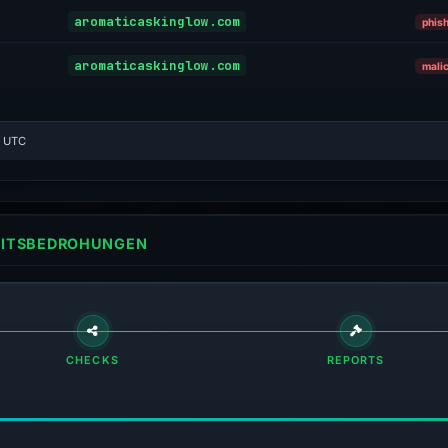
aromaticaskinglow.com
phis
aromaticaskinglow.com
mali
6 UTC
HEITSBEDROHUNGEN
CHECKS
REPORTS