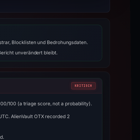
trar, Blocklisten und Bedrohungsdaten.
ericht unverändert bleibt.
KRITISCH
/100 (a triage score, not a probability).
 UTC. AlienVault OTX recorded 2
d.