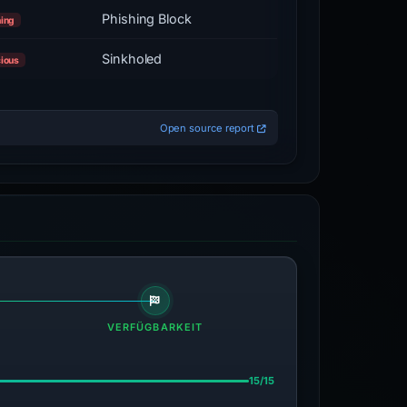
Phishing Block
hing
Sinkholed
cious
Open source report
VERFÜGBARKEIT
15/15