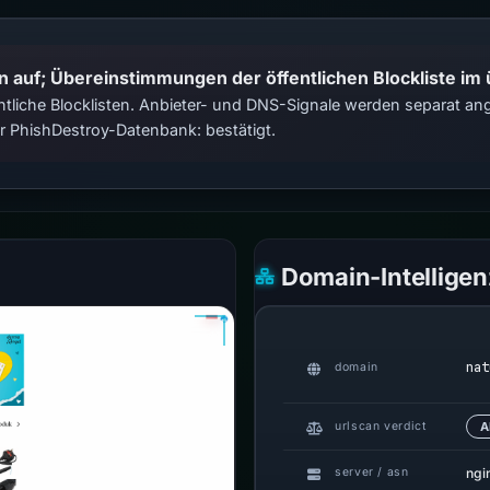
n auf; Übereinstimmungen der öffentlichen Blockliste im
tliche Blocklisten. Anbieter- und DNS-Signale werden separat ange
 PhishDestroy-Datenbank: bestätigt.
Domain-Intelligen
nat
domain
urlscan verdict
A
ngi
server / asn