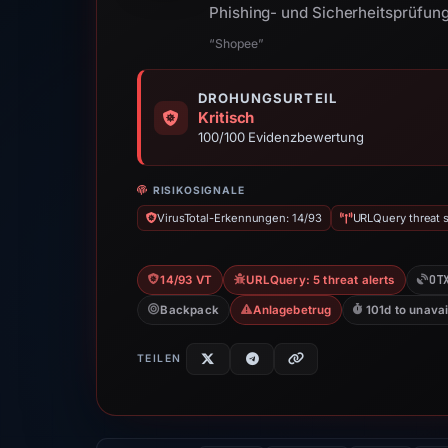
Phishing- und Sicherheitsprüfun
“Shopee”
DROHUNGSURTEIL
Kritisch
100/100 Evidenzbewertung
RISIKOSIGNALE
VirusTotal-Erkennungen: 14/93
URLQuery threat s
OT
14/93 VT
URLQuery: 5 threat alerts
Backpack
Anlagebetrug
101d to unavai
TEILEN