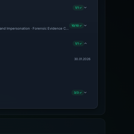
1/1 ✓
10/10 ✓
and Impersonation · Forensic Evidence Collected · Technical Analysis Recorded · C
1/1 ✓
30.01.2026
3/3 ✓