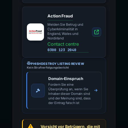
Action Fraud
Melden Sie Betrug und
Cyberkriminalität in
England, Wales und
Nordirland
Contact centre
0300 123 2040
PHISHDESTROY LISTING REVIEW
Kein Strafverfolgungsbericht
Domain-Einspruch
Fordern Sie eine
Überprüfung an, wenn Sie
Inhaber dieser Domain sind
und der Meinung sind, dass
der Eintrag falsch ist
Vorsicht vor Betrügern, die mit