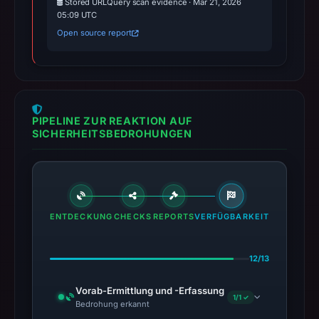
Stored URLQuery scan evidence · Mar 21, 2026
05:09 UTC
Open source report
PIPELINE ZUR REAKTION AUF
SICHERHEITSBEDROHUNGEN
ENTDECKUNG
CHECKS
REPORTS
VERFÜGBARKEIT
12/13
Vorab-Ermittlung und -Erfassung
1/1 ✓
Bedrohung erkannt