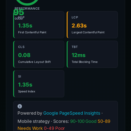
PERFORMANCE
95
FCP
LCP
GOOD
1.35s
2.63s
First Contentful Paint
Largest Contentful Paint
CLS
TBT
0.08
12ms
Cumulative Layout Shift
Total Blocking Time
SI
1.35s
Speed Index
Powered by
Google PageSpeed Insights
·
Mobile strategy · Scores:
90-100 Good
50-89
Needs Work
0-49 Poor