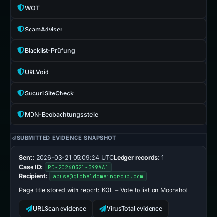
WOT
ScamAdviser
Blacklist-Prüfung
URLVoid
Sucuri SiteCheck
MDN-Beobachtungsstelle
SUBMITTED EVIDENCE SNAPSHOT
Sent:
2026-03-21 05:09:24 UTC
Ledger records:
1
Case ID:
PD-20260321-599AA1
Recipient:
abuse@globaldomaingroup.com
Page title stored with report:
KOL – Vote to list on Moonshot
URLScan evidence
VirusTotal evidence