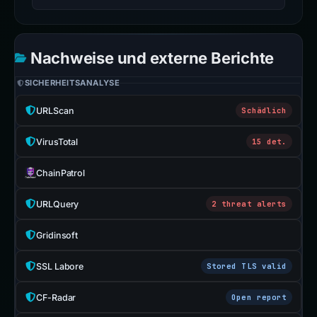
Nachweise und externe Berichte
SICHERHEITSANALYSE
URLScan
Schädlich
VirusTotal
15 det.
ChainPatrol
URLQuery
2 threat alerts
Gridinsoft
SSL Labore
Stored TLS valid
CF-Radar
Open report