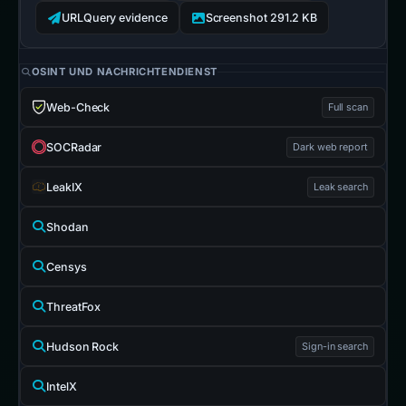
URLQuery evidence
Screenshot 291.2 KB
OSINT UND NACHRICHTENDIENST
Web-Check
Full scan
SOCRadar
Dark web report
LeakIX
Leak search
Shodan
Censys
ThreatFox
Hudson Rock
Sign-in search
IntelX