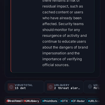
there remains a risk of
residual impact, such as
cached content or users
who have already been
affected. Security teams
should monitor for any
resurgence of activity and
continue to educate users
about the dangers of brand
impersonation and the
importance of verifying
official sources.
VIRUSTOTAL
URLQUERY
URLSC
15 det
2 threat alerts
Melden
VirusTotal
DATENABDECKUNG
URLQuery
PhishStats
OTX
CF-Radar
URLScan ca