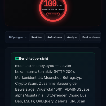
100
/100
RISIKOBEWERTUNG
Risikobewertung: 100 von 100. 
KRITISCH
Springen zu
Reaktion
Aufnahmen
Analyse
Sent evidence
Berichtsübersicht
moonshot-money.cyou — Letzter
bekanntermaßen aktiv (HTTP 200).
Markenidentität: Moonshot; Betrugstyp:
Crypto Scam. Zusammenfassung der
Beweislage: VirusTotal 15/91 (ADMINUSLabs,
alphaMountain.ai, BitDefender, Chong Lua
Dao, ESET); URLQuery 2 alerts; URLScan