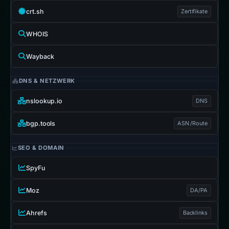
crt.sh
Zertifikate
WHOIS
Wayback
DNS & NETZWERK
nslookup.io
DNS
bgp.tools
ASN /Route
SEO & DOMAIN
SpyFu
Moz
DA/PA
Ahrefs
Backlinks