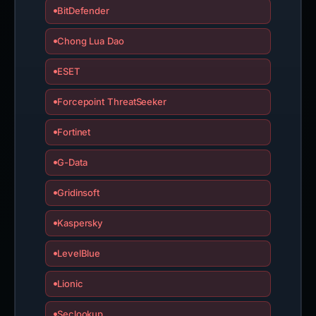
BitDefender
Chong Lua Dao
ESET
Forcepoint ThreatSeeker
Fortinet
G-Data
Gridinsoft
Kaspersky
LevelBlue
Lionic
Seclookup