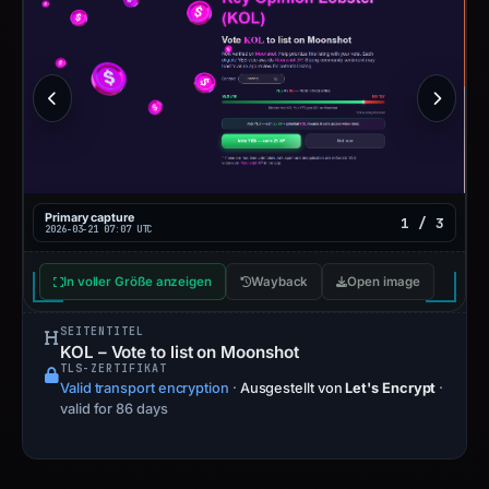
Primary capture
1 / 3
2026-03-21 07:07 UTC
In voller Größe anzeigen
Wayback
Open image
SEITENTITEL
KOL – Vote to list on Moonshot
TLS-ZERTIFIKAT
Valid transport encryption
·
Ausgestellt von
Let's Encrypt
·
valid for 86 days