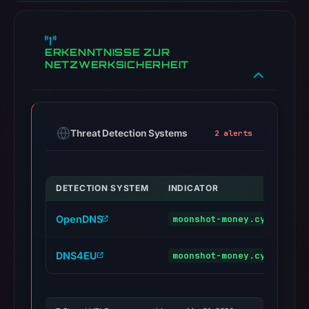
ERKENNTNISSE ZUR
NETZWERKSICHERHEIT
Threat Detection Systems
2 alerts
DETECTION SYSTEM
INDICATOR
V
OpenDNS
moonshot-money.cyou
p
DNS4EU
moonshot-money.cyou
m