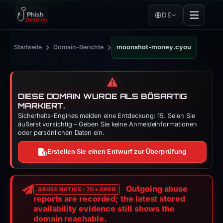
DE
›
›
Startseite
Domain-Berichte
moonshot-money.cyou
⚠️
DIESE DOMAIN WURDE ALS BÖSARTIG
MARKIERT.
Sicherheits-Engines melden eine Entdeckung: 15. Seien Sie
äußerst vorsichtig – Geben Sie keine Anmeldeinformationen
oder persönlichen Daten ein.
Erstellen Sie einen Entwurf zur Überprüfung
Outgoing abuse
ABUSE NOTICE · 7D+ OPEN
reports are recorded; the latest stored
availability evidence still shows the
domain reachable.