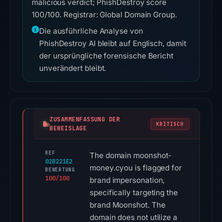
malicious verdict; PhishDestroy score
100/100. Registrar: Global Domain Group.
Die ausführliche Analyse von
PhishDestroy AI bleibt auf Englisch, damit
der ursprüngliche forensische Bericht
unverändert bleibt.
ZUSAMMENFASSUNG DER
KRITISCH
BEWEISLAGE
REF
The domain moonshot-
02B221E2
money.cyou is flagged for
BEWERTUNG
100/100
brand impersonation,
specifically targeting the
brand Moonshot. The
domain does not utilize a