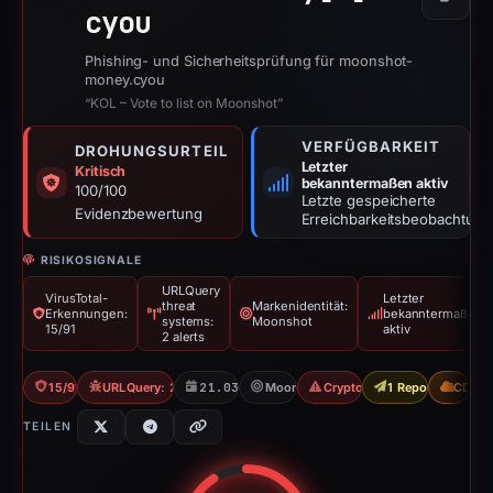
Kopier
cyou
Phishing- und Sicherheitsprüfung für moonshot-
money.cyou
“KOL – Vote to list on Moonshot”
VERFÜGBARKEIT
DROHUNGSURTEIL
Letzter
Kritisch
bekanntermaßen aktiv
100/100
Letzte gespeicherte
Evidenzbewertung
Erreichbarkeitsbeobachtung
RISIKOSIGNALE
URLQuery
VirusTotal-
Letzter
threat
Markenidentität:
Erkennungen:
bekanntermaßen
systems:
Moonshot
15/91
aktiv
2 alerts
15/91 VT
URLQuery: 2 threat alerts
21.03.2026
Moonshot
Crypto Scam
1 Report Sent
CDN
TEILEN