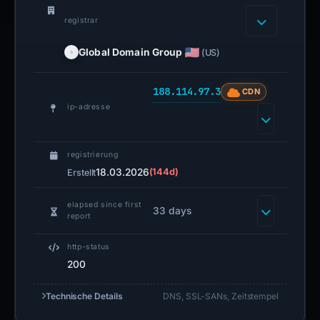
registrar
Global Domain Group
(US)
188.114.97.3
CDN
ip-adresse
registrierung
18.03.2026
(144d)
Erstellt
elapsed since first
33 days
report
http-status
200
Technische Details
DNS, SSL-SANs, Zeitstempel