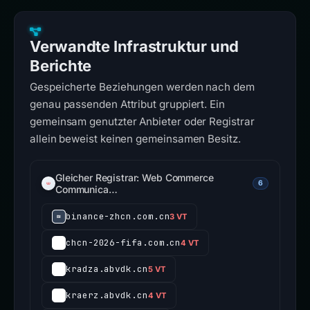
Verwandte Infrastruktur und
Berichte
Gespeicherte Beziehungen werden nach dem
genau passenden Attribut gruppiert. Ein
gemeinsam genutzter Anbieter oder Registrar
allein beweist keinen gemeinsamen Besitz.
Gleicher Registrar: Web Commerce
6
Communica…
binance-zhcn.com.cn
3 VT
chcn-2026-fifa.com.cn
4 VT
kradza.abvdk.cn
5 VT
kraerz.abvdk.cn
4 VT