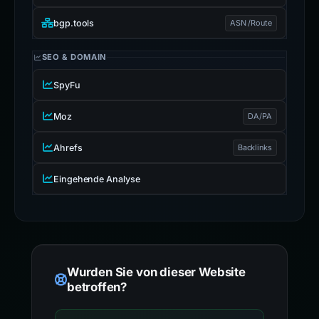
bgp.tools
ASN /Route
SEO & DOMAIN
SpyFu
Moz
DA/PA
Ahrefs
Backlinks
Eingehende Analyse
Wurden Sie von dieser Website
betroffen?