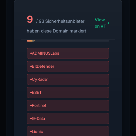
9
View
/ 93 Sicherheitsanbieter
on VT
haben diese Domain markiert
ADMINUSLabs
BitDefender
CyRadar
ESET
Fortinet
G-Data
Lionic