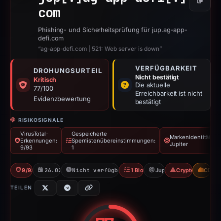
Kopier
com
Phishing- und Sicherheitsprüfung für jup.ag-app-
defi.com
“ag-app-defi.com | 521: Web server is down”
VERFÜGBARKEIT
DROHUNGSURTEIL
Nicht bestätigt
Kritisch
Die aktuelle
77/100
Erreichbarkeit ist nicht
Evidenzbewertung
bestätigt
RISIKOSIGNALE
VirusTotal-
Gespeicherte
Markenidentität:
Erkennungen:
Sperrlistenübereinstimmungen:
Jupiter
9/93
1
9/93 VT
26.02.2026
Nicht verfügbar seit 06.06.2026
1 Blocklist
Jupiter
Crypto Scam
CDN
TEILEN