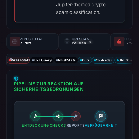
Jupiter-themed crypto
scam classification.
VIRUSTOTAL
URLSCAN
TLS-ZE
9 det
Melden ↗
VirusTotal
DATENABDECKUNG
URLQuery
PhishStats
OTX
CF-Radar
URLScan ca
PIPELINE ZUR REAKTION AUF
SICHERHEITSBEDROHUNGEN
ENTDECKUNG
CHECKS
REPORTS
VERFÜGBARKEIT