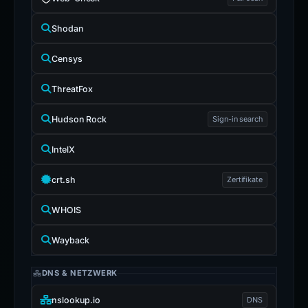
Shodan
Censys
ThreatFox
Hudson Rock
Sign-in search
IntelX
crt.sh
Zertifikate
WHOIS
Wayback
DNS & NETZWERK
nslookup.io
DNS