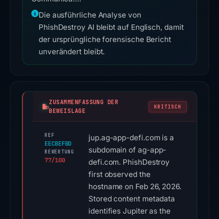
Die ausführliche Analyse von
PhishDestroy AI bleibt auf Englisch, damit
der ursprüngliche forensische Bericht
unverändert bleibt.
ZUSAMMENFASSUNG DER
KRITISCH
BEWEISLAGE
REF
jup.ag-app-defi.com is a
EECBEFBD
subdomain of ag-app-
BEWERTUNG
77/100
defi.com. PhishDestroy
first observed the
hostname on Feb 26, 2026.
Stored content metadata
identifies Jupiter as the