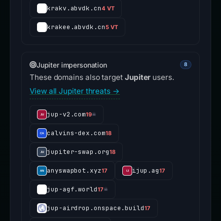
krakv.abvdk.cn
4 VT
krakee.abvdk.cn
5 VT
Jupiter impersonation
8
These domains also target
Jupiter
users.
View all Jupiter threats →
jup-v2.com
19
☠
calvins-dex.com
18
jupiter-swap.org
18
anyswapbot.xyz
ijup.ag
17
17
jup-agf.world
17
☠
jup-airdrop.onspace.build
17