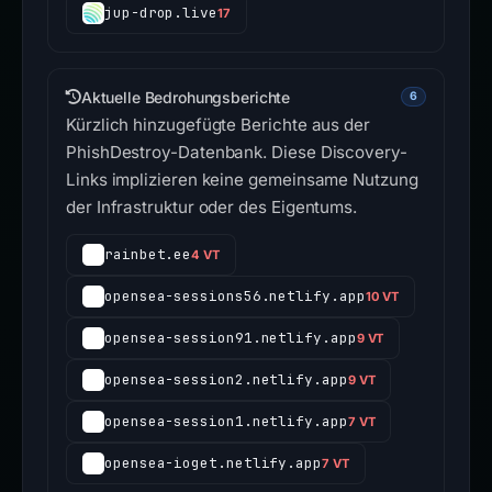
jup-drop.live
17
Aktuelle Bedrohungsberichte
6
Kürzlich hinzugefügte Berichte aus der
PhishDestroy-Datenbank. Diese Discovery-
Links implizieren keine gemeinsame Nutzung
der Infrastruktur oder des Eigentums.
rainbet.ee
4 VT
opensea-sessions56.netlify.app
10 VT
opensea-session91.netlify.app
9 VT
opensea-session2.netlify.app
9 VT
opensea-session1.netlify.app
7 VT
opensea-ioget.netlify.app
7 VT