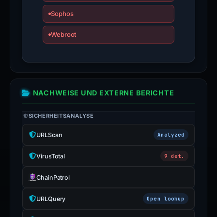
Sophos
Webroot
NACHWEISE UND EXTERNE BERICHTE
SICHERHEITSANALYSE
URLScan
Analyzed
VirusTotal
9 det.
ChainPatrol
URLQuery
Open lookup