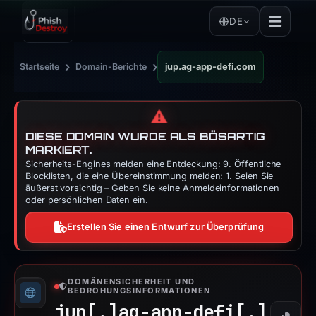
DE
›
›
Startseite
Domain-Berichte
jup.ag-app-defi.com
⚠️
DIESE DOMAIN WURDE ALS BÖSARTIG
MARKIERT.
Sicherheits-Engines melden eine Entdeckung: 9. Öffentliche
Blocklisten, die eine Übereinstimmung melden: 1. Seien Sie
äußerst vorsichtig – Geben Sie keine Anmeldeinformationen
oder persönlichen Daten ein.
Erstellen Sie einen Entwurf zur Überprüfung
DOMÄNENSICHERHEIT UND
BEDROHUNGSINFORMATIONEN
jup[.]
ag-app-defi[.]