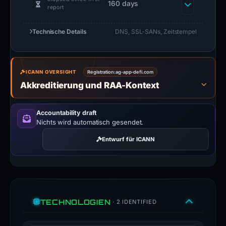
160 days
report
Technische Details
DNS, SSL-SANs, Zeitstempel
ICANN OVERSIGHT
Registration:
ag-app-defi.com
Akkreditierung und RAA-Kontext
Accountability draft
Nichts wird automatisch gesendet.
Entwurf für ICANN
TECHNOLOGIEN
· 2 IDENTIFIED