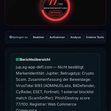
77
/100
RISIKOBEWERTUNG
Risikobewertung: 77 von 100. R
KRITISCH
Springen zu
Reaktion
Aufnahmen
Analyse
Externe Tools
H
Berichtsübersicht
jup.ag-app-defi.com — Nicht bestätigt.
Markenidentität: Jupiter; Betrugstyp: Crypto
Scam. Zusammenfassung der Beweislage:
VirusTotal 9/93 (ADMINUSLabs, BitDefender,
CyRadar, ESET, Fortinet); 1 external blocklist
match (ScamSniffer); PhishDestroy score
77/100. Registrar: Web Commerce
Communica….