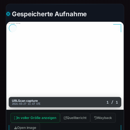
Gespeicherte Aufnahme
URLScan capture
1 / 1
2026-03-27 11:47 UTC
In voller Größe anzeigen
Quellbericht
Wayback
Open image