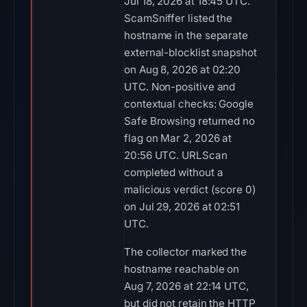
Jul 18, 2026 at 18:45 UTC.
ScamSniffer listed the
hostname in the separate
external-blocklist snapshot
on Aug 8, 2026 at 02:20
UTC. Non-positive and
contextual checks: Google
Safe Browsing returned no
flag on Mar 2, 2026 at
20:56 UTC. URLScan
completed without a
malicious verdict (score 0)
on Jul 29, 2026 at 02:51
UTC.
The collector marked the
hostname reachable on
Aug 7, 2026 at 22:14 UTC,
but did not retain the HTTP