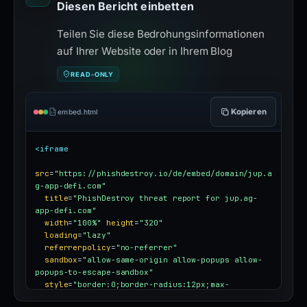
Diesen Bericht einbetten
Teilen Sie diese Bedrohungsinformationen
auf Ihrer Website oder in Ihrem Blog
READ-ONLY
Kopieren
embed.html
<iframe
src
=
"https://phishdestroy.io/de/embed/domain/jup.a
g-app-defi.com"
title
=
"PhishDestroy threat report for jup.ag-
app-defi.com"
width
=
"100%"
height
=
"320"
loading
=
"lazy"
referrerpolicy
=
"no-referrer"
sandbox
=
"allow-same-origin allow-popups allow-
popups-to-escape-sandbox"
style
=
"border:0;border-radius:12px;max-
width:100%"