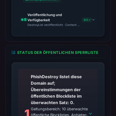
Google
Safe
Veröffentlichung und
Browsing
Verfügbarkeit
3/3 ✓
DestroyList veröffentlicht · Content Observed Unavailable · Zeit
flagged
it
for
"SOCIAL_ENGINEERING".
The
STATUS DER ÖFFENTLICHEN SPERRLISTE
domain
was
created
PhishDestroy listet diese
on
Domain auf;
2026-
Übereinstimmungen der
02-
öffentlichen Blockliste im
24,
überwachten Satz: 0.
registered
1
Geltungsbereich: 10 überwachte
through
öffentliche Blocklisten. Anbieter-