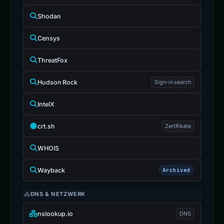
Shodan
Censys
ThreatFox
Hudson Rock
Sign-in search
IntelX
crt.sh
Zertifikate
WHOIS
Wayback
Archived
DNS & NETZWERK
nslookup.io
DNS