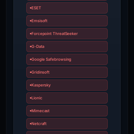
ESET
Emsisoft
Forcepoint ThreatSeeker
G-Data
Google Safebrowsing
Gridinsoft
Kaspersky
Lionic
Mimecast
Netcraft