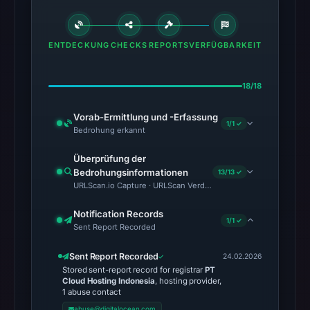
Technical
evidence
ENTDECKUNG
CHECKS
REPORTS
VERFÜGBARKEIT
confirms
malicious
activity.
18/18
VirusTotal
Vorab-Ermittlung und -Erfassung
reports
1/1 ✓
Bedrohung erkannt
22
out
Überprüfung der
of
Bedrohungsinformationen
13/13 ✓
URLScan.io Capture · URLScan Verdict · Cloudflare Radar Report 
95
security
Notification Records
vendors
1/1 ✓
Sent Report Recorded
flagged
the
Sent Report Recorded
24.02.2026
Stored sent-report record for registrar
PT
domain
Cloud Hosting Indonesia
, hosting provider,
as
1 abuse contact
malicious.
abuse@digitalocean.com