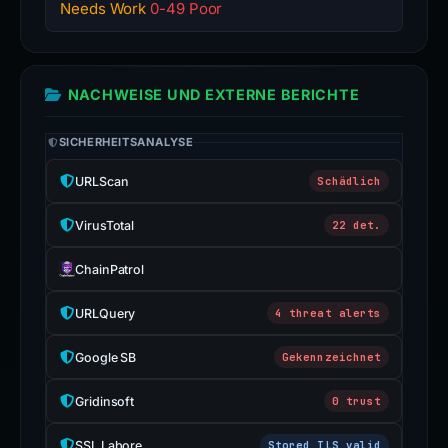
Needs Work
0-49 Poor
NACHWEISE UND EXTERNE BERICHTE
SICHERHEITSANALYSE
URLScan
Schädlich
VirusTotal
22 det.
ChainPatrol
URLQuery
4 threat alerts
Google SB
Gekennzeichnet
Gridinsoft
0 trust
SSL Labore
Stored TLS valid