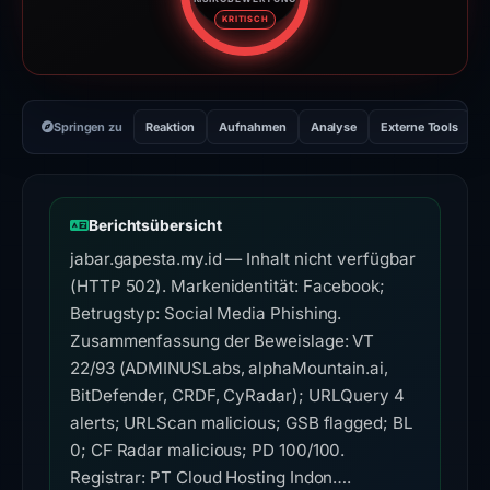
Risikobewertung: 100 von 100. 
KRITISCH
Springen zu
Reaktion
Aufnahmen
Analyse
Externe Tools
H
Berichtsübersicht
jabar.gapesta.my.id — Inhalt nicht verfügbar
(HTTP 502). Markenidentität: Facebook;
Betrugstyp: Social Media Phishing.
Zusammenfassung der Beweislage: VT
22/93 (ADMINUSLabs, alphaMountain.ai,
BitDefender, CRDF, CyRadar); URLQuery 4
alerts; URLScan malicious; GSB flagged; BL
0; CF Radar malicious; PD 100/100.
Registrar: PT Cloud Hosting Indon….