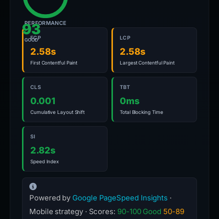
PERFORMANCE
93
FCP
LCP
GOOD
2.58s
2.58s
First Contentful Paint
Largest Contentful Paint
CLS
TBT
0.001
0ms
Cumulative Layout Shift
Total Blocking Time
SI
2.82s
Speed Index
Powered by
Google PageSpeed Insights
·
Mobile strategy · Scores:
90-100 Good
50-89