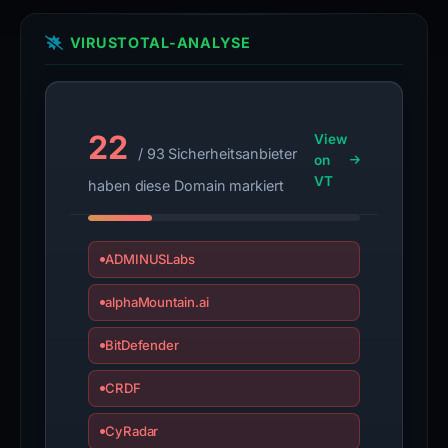
VIRUSTOTAL-ANALYSE
22
View
/ 93 Sicherheitsanbieter
on
VT
haben diese Domain markiert
ADMINUSLabs
alphaMountain.ai
BitDefender
CRDF
CyRadar