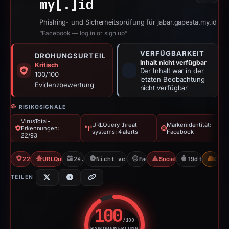
my[.]
id
Phishing- und Sicherheitsprüfung für jabar.gapesta.my.id
“Facebook — log in or sign up”
VERFÜGBARKEIT
DROHUNGSURTEIL
Inhalt nicht verfügbar
Kritisch
Der Inhalt war in der
100/100
letzten Beobachtung
Evidenzbewertung
nicht verfügbar
RISIKOSIGNALE
VirusTotal-
URLQuery threat
Markenidentität:
Erkennungen:
systems: 4 alerts
Facebook
22/93
22/93 VT
URLQuery: 4 threat alerts
24.02.2026
Nicht verfügbar seit 15.03.2026
Facebook
Social Media Phishing
19d to unavail
CDN
TEILEN
100
/100
RISIKOBEWERTUNG