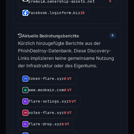
premuim.ownership-assets.net
5
facebook.loginform.biz
25
Aktuelle Bedrohungsberichte
6
Kürzlich hinzugefügte Berichte aus der
PhishDestroy-Datenbank. Diese Discovery-
Links implizieren keine gemeinsame Nutzung
der Infrastruktur oder des Eigentums.
token-flare.xyz
6 VT
www.monkwin.com
6 VT
flare-votings.xyz
5 VT
votes-flare.xyz
9 VT
flare-drop.xyz
6 VT