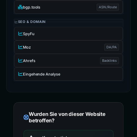
bgp.tools
ASN /Route
SEO & DOMAIN
SpyFu
Moz
DA/PA
Ahrefs
Backlinks
Eingehende Analyse
Wurden Sie von dieser Website
betroffen?