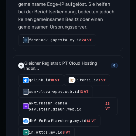
gemeinsame Edge-IP aufgelöst. Sie helfen
bei der Berichtserkennung, bedeuten jedoch
keinen gemeinsamen Besitz oder einen
gemeinsamen Ursprungsserver.
facebook.gapesta.my.id
24 VT
Gleicher Registrar: PT Cloud Hosting
6
Indon…
golink.id
litensi.id
18 VT
1 VT
com-elevarepay.web.id
13 VT
aktifkaann-danaa-
23
paylateer.dzaun.web.id
VT
dhfifufdaftarskrng.my.id
14 VT
in.wttdz.my.id
8 VT