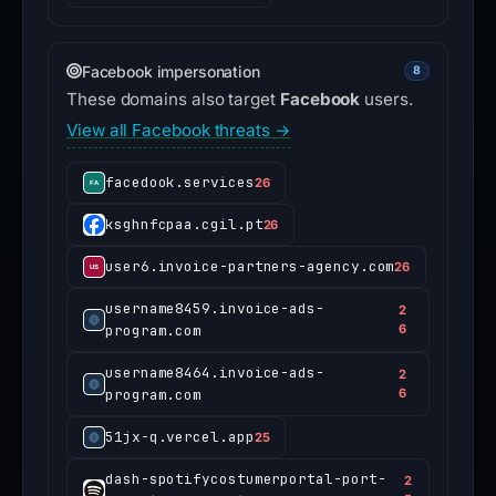
Facebook impersonation
8
These domains also target
Facebook
users.
View all Facebook threats →
facedook.services
26
ksghnfcpaa.cgil.pt
26
user6.invoice-partners-agency.com
26
username8459.invoice-ads-
2
program.com
6
username8464.invoice-ads-
2
program.com
6
51jx-q.vercel.app
25
dash-spotifycostumerportal-port-
2