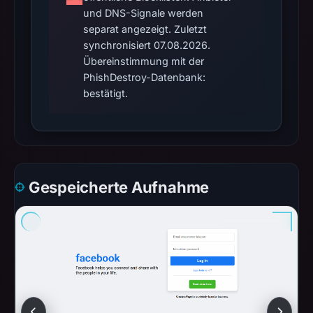
PT
und DNS-Signale werden
Cloud
separat angezeigt. Zuletzt
Hosting
synchronisiert 07.08.2026.
Indonesia,
Übereinstimmung mit der
hosted
PhishDestroy-Datenbank:
on
bestätigt.
IP
128.199.207.95
(Singapore)
belonging
to
Gespeicherte Aufnahme
AS14061
DigitalOcean,
LLC,
and
uses
an
SSL