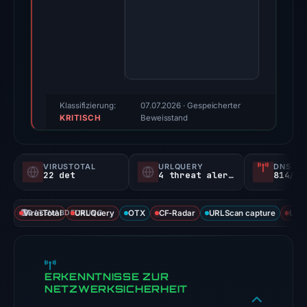
a
page
titled
"Facebook
—
log
Klassifizierung:
07.07.2026
· Gespeicherter
KRITISCH
in
Beweisstand
or
sign
VIRUSTOTAL
URLQUERY
DNS SE
up"
22 det
4 threat alerts
814/
and
is
VirusTotal
DATENABDECKUNG
URLQuery
OTX
CF-Radar
URLScan capture
URLS
classified
as
a
Social
ERKENNTNISSE ZUR
NETZWERKSICHERHEIT
Media