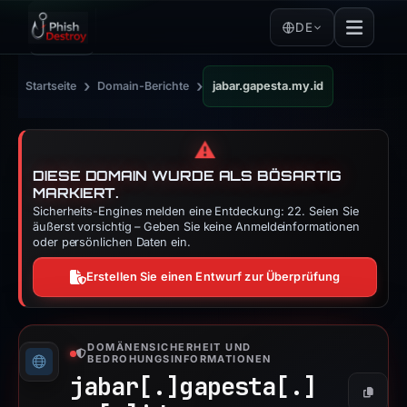
DE
›
›
Startseite
Domain-Berichte
jabar.gapesta.my.id
⚠️
DIESE DOMAIN WURDE ALS BÖSARTIG
MARKIERT.
Sicherheits-Engines melden eine Entdeckung: 22. Seien Sie
äußerst vorsichtig – Geben Sie keine Anmeldeinformationen
oder persönlichen Daten ein.
Erstellen Sie einen Entwurf zur Überprüfung
DOMÄNENSICHERHEIT UND
BEDROHUNGSINFORMATIONEN
jabar[.]
gapesta[.]
Kopier