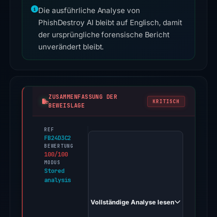
Die ausführliche Analyse von
PhishDestroy AI bleibt auf Englisch, damit
der ursprüngliche forensische Bericht
unverändert bleibt.
ZUSAMMENFASSUNG DER
KRITISCH
BEWEISLAGE
REF
This
FB24D3C2
report
BEWERTUNG
100/100
analyzes
MODUS
the
Stored
analysis
domain
jabar.gapesta.my.id,
Vollständige Analyse lesen
which
presents