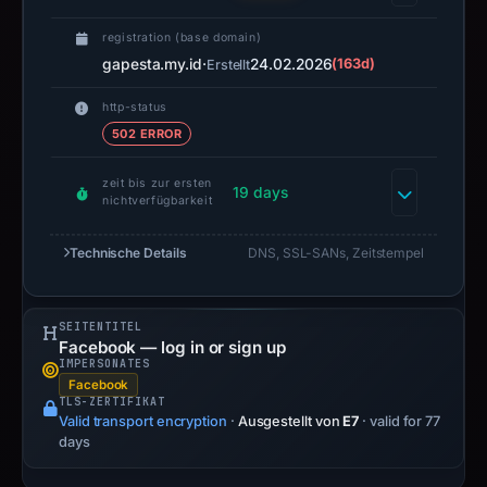
the
registration (base domain)
precise
gapesta.my.id
·
24.02.2026
(163d)
Erstellt
impersonation
of
http-status
a
502 ERROR
major
zeit bis zur ersten
brand
19 days
nichtverfügbarkeit
and
the
Technische Details
DNS, SSL-SANs, Zeitstempel
use
of
social
SEITENTITEL
Facebook — log in or sign up
engineering
IMPERSONATES
to
Facebook
TLS-ZERTIFIKAT
capture
Valid transport encryption
·
Ausgestellt von
E7
· valid for 77
credentials,
days
though
the