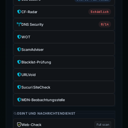
CF-Radar
Schädlich
DNS Security
8/14
WOT
ScamAdviser
Blacklist-Prüfung
URLVoid
Sucuri SiteCheck
MDN-Beobachtungsstelle
OSINT UND NACHRICHTENDIENST
Web-Check
Full scan