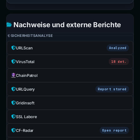
Nachweise und externe Berichte
SICHERHEITSANALYSE
URLScan
Analyzed
VirusTotal
18 det.
ChainPatrol
URLQuery
Report stored
Gridinsoft
SSL Labore
CF-Radar
Open report