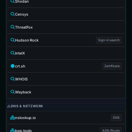
Shodan
Censys
ThreatFox
Hudson Rock
Sign-in search
IntelX
crt.sh
Zertifikate
WHOIS
Wayback
DNS & NETZWERK
nslookup.io
DNS
bgp.tools
ASN /Route