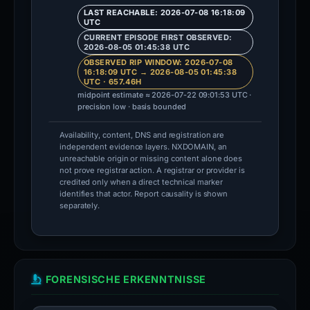
LAST REACHABLE: 2026-07-08 16:18:09
UTC
CURRENT EPISODE FIRST OBSERVED:
2026-08-05 01:45:38 UTC
OBSERVED RIP WINDOW: 2026-07-08
16:18:09 UTC → 2026-08-05 01:45:38
UTC · 657.46H
midpoint estimate ≈ 2026-07-22 09:01:53 UTC ·
precision low · basis bounded
Availability, content, DNS and registration are
independent evidence layers. NXDOMAIN, an
unreachable origin or missing content alone does
not prove registrar action. A registrar or provider is
credited only when a direct technical marker
identifies that actor. Report causality is shown
separately.
FORENSISCHE ERKENNTNISSE