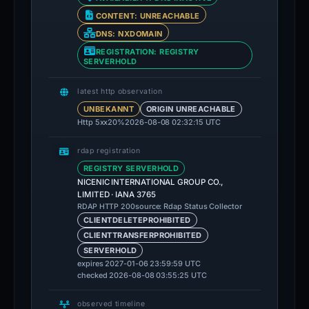
CONTENT: UNREACHABLE
DNS: NXDOMAIN
REGISTRATION: REGISTRY
SERVERHOLD
latest http observation
UNBEKANNT
ORIGIN UNREACHABLE
Http 5xx
20%
2026-08-08 02:32:15 UTC
rdap registration
REGISTRY SERVERHOLD
NICENIC INTERNATIONAL GROUP CO.,
LIMITED · IANA 3765
source: Rdap Status Collector
RDAP HTTP 200
CLIENTDELETEPROHIBITED
CLIENTTRANSFERPROHIBITED
SERVERHOLD
expires 2027-01-06 23:59:59 UTC
checked 2026-08-08 03:55:25 UTC
observed timeline