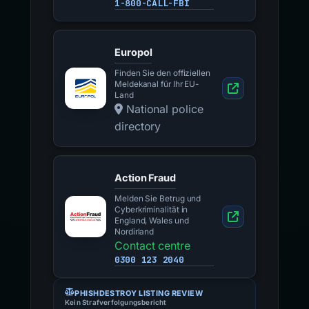
1-800-CALL-FBI
Europol
Finden Sie den offiziellen
Meldekanal für Ihr EU-
Land
National police
directory
Action Fraud
Melden Sie Betrug und
Cyberkriminalität in
England, Wales und
Nordirland
Contact centre
0300 123 2040
PHISHDESTROY LISTING REVIEW
Kein Strafverfolgungsbericht