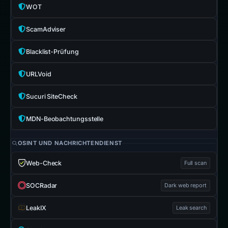
WOT
ScamAdviser
Blacklist-Prüfung
URLVoid
Sucuri SiteCheck
MDN-Beobachtungsstelle
OSINT UND NACHRICHTENDIENST
Web-Check
Full scan
SOCRadar
Dark web report
LeakIX
Leak search