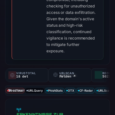
checking for unauthorized
access or data exfiltration.
Given the domain's active
status and high-risk
classification, continued
vigilance is recommended
to mitigate further
exposure.
VIRUSTOTAL
URLSCAN
18 det
Melden ↗
VirusTotal
DATENABDECKUNG
URLQuery
PhishStats
OTX
CF-Radar
URLScan ca
ERKENNTNISSE ZUR