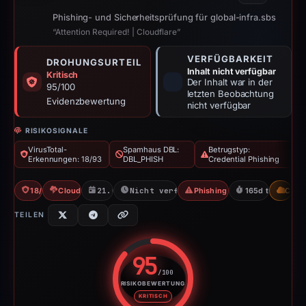
Phishing- und Sicherheitsprüfung für global-infra.sbs
“Attention Required! | Cloudflare”
VERFÜGBARKEIT
DROHUNGSURTEIL
Inhalt nicht verfügbar
Kritisch
Der Inhalt war in der
95/100
letzten Beobachtung
Evidenzbewertung
nicht verfügbar
RISIKOSIGNALE
VirusTotal-
Spamhaus DBL:
Betrugstyp:
Erkennungen: 18/93
DBL_PHISH
Credential Phishing
18/93 VT
Cloudflare Banned
21.01.2026
Nicht verfügbar seit 05.07.2026
Phishing nach Zugangsdaten
165d to unavail
CDN
TEILEN
95
/100
RISIKOBEWERTUNG
Risikobewertung: 95 von 100. R
KRITISCH