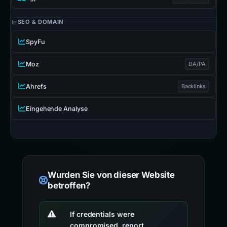
SEO & DOMAIN
SpyFu
Moz
DA/PA
Ahrefs
Backlinks
Eingehende Analyse
Wurden Sie von dieser Website
betroffen?
If credentials were
compromised, report