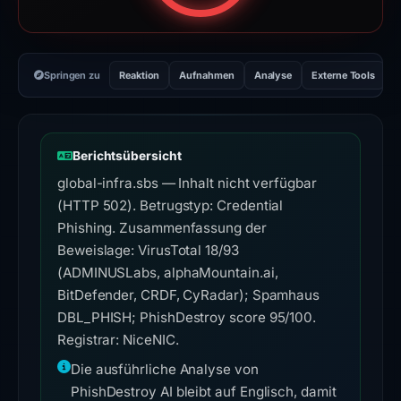
Springen zu
Reaktion
Aufnahmen
Analyse
Externe Tools
H
Berichtsübersicht
global-infra.sbs — Inhalt nicht verfügbar
(HTTP 502). Betrugstyp: Credential
Phishing. Zusammenfassung der
Beweislage: VirusTotal 18/93
(ADMINUSLabs, alphaMountain.ai,
BitDefender, CRDF, CyRadar); Spamhaus
DBL_PHISH; PhishDestroy score 95/100.
Registrar: NiceNIC.
Die ausführliche Analyse von
PhishDestroy AI bleibt auf Englisch, damit