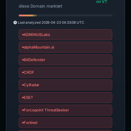
on VT
diese Domain markiert
Last analyzed
2026-04-23 04:33:08 UTC
ADMINUSLabs
alphaMountain.ai
BitDefender
CRDF
CyRadar
ESET
Forcepoint ThreatSeeker
Fortinet