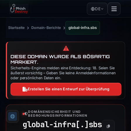
DE
›
›
Startseite
Domain-Berichte
global-infra.sbs
⚠️
DIESE DOMAIN WURDE ALS BÖSARTIG
MARKIERT.
Sicherheits-Engines melden eine Entdeckung: 18. Seien Sie
äußerst vorsichtig – Geben Sie keine Anmeldeinformationen
oder persönlichen Daten ein.
Erstellen Sie einen Entwurf zur Überprüfung
DOMÄNENSICHERHEIT UND
BEDROHUNGSINFORMATIONEN
global-infra[.]
sbs
Kopieren