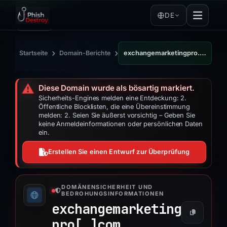
DE
›
›
Startseite
Domain-Berichte
exchangemarketingpro.com
⚠️
Diese Domain wurde als bösartig markiert.
Sicherheits-Engines melden eine Entdeckung: 2.
Öffentliche Blocklisten, die eine Übereinstimmung
melden: 2. Seien Sie äußerst vorsichtig – Geben Sie
keine Anmeldeinformationen oder persönlichen Daten
ein.
Erstellen Sie einen Entwurf zur Überprüfung
DOMÄNENSICHERHEIT UND
BEDROHUNGSINFORMATIONEN
exchangemarketing
pro[.]
com