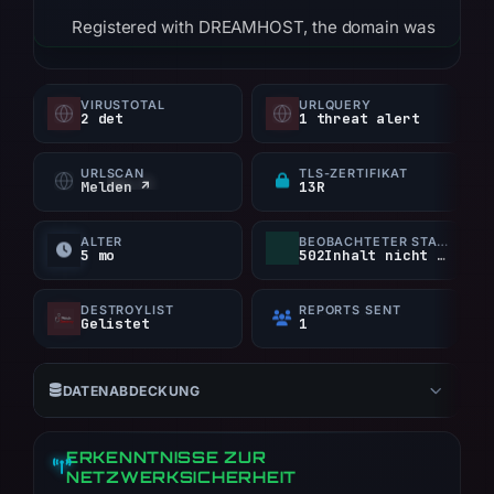
Registered with DREAMHOST, the domain was
created on 2026-03-04 and first seen on the
same date. The hosting IP is 207.231.109.210.
VIRUSTOTAL
URLQUERY
Given the high threat level, block the domain at
2 det
1 threat alert
the perimeter and submit a report to the
registrar's abuse desk.
URLSCAN
TLS-ZERTIFIKAT
Melden ↗
13R
ALTER
BEOBACHTETER STATUS
5 mo
502Inhalt nicht verfügbar
DESTROYLIST
REPORTS SENT
Gelistet
1
DATENABDECKUNG
ERKENNTNISSE ZUR
NETZWERKSICHERHEIT