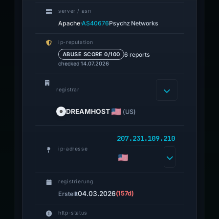
server / asn
·
Apache
AS40676
Psychz Networks
ip-reputation
6 reports
ABUSE SCORE 0/100
checked 14.07.2026
registrar
DREAMHOST
(US)
207.231.109.210
ip-adresse
registrierung
04.03.2026
(157d)
Erstellt
http-status