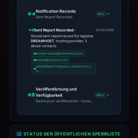
Notification Records
1/1 ✓
Sent Report Recorded
Sent Report Recorded
04.03.2026
Stored sent-report record for registrar
DREAMHOST
, hosting provider, 3
abuse contacts
domain-abuse@dreamhost.com
abuse@hostrush.com
wtkj3668ajxr52f@proxy.dreamhost.co
m
Veröffentlichung und
Verfügbarkeit
3/3 ✓
DestroyList veröffentlicht · Content Observed Unavailable · Ze
STATUS DER ÖFFENTLICHEN SPERRLISTE