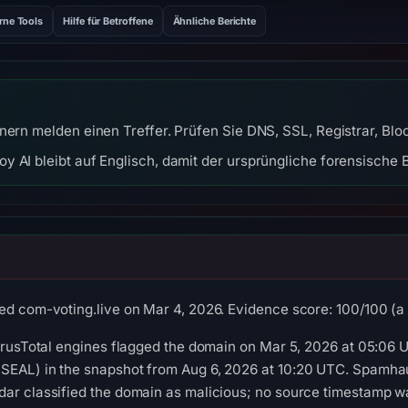
rne Tools
Hilfe für Betroffene
Ähnliche Berichte
nern melden einen Treffer. Prüfen Sie DNS, SSL, Registrar, Bl
y AI bleibt auf Englisch, damit der ursprüngliche forensische B
ed com-voting.live on Mar 4, 2026. Evidence score: 100/100 (a tr
VirusTotal engines flagged the domain on Mar 5, 2026 at 05:06 U
SEAL) in the snapshot from Aug 6, 2026 at 10:20 UTC. Spamha
dar classified the domain as malicious; no source timestamp w