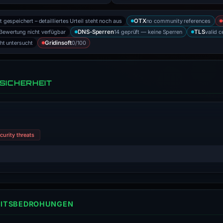
t gespeichert – detailliertes Urteil steht noch aus
no community references
OTX
Bewertung nicht verfügbar
14 geprüft — keine Sperren
valid c
DNS-Sperren
TLS
cht untersucht
0/100
Gridinsoft
SICHERHEIT
curity threats
HEITSBEDROHUNGEN