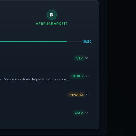
VERFÜGBARKEIT
19/20
1/1 ✓
15/15 ✓
ar: Malicious · Brand Impersonation · Forensic Evidence Collected · Technical Analy
PENDING
3/3 ✓