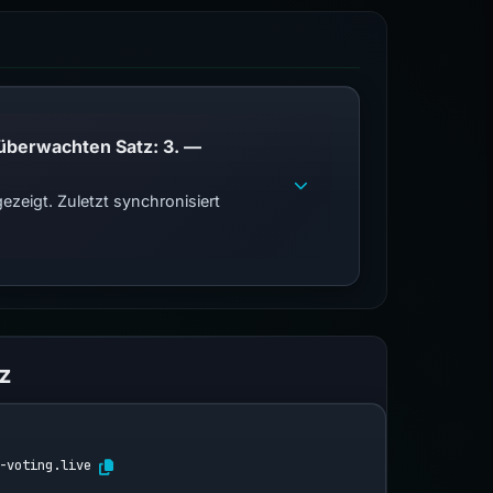
PhishDestroy listet diese Domain auf; Übereinstimmungen der öffentlichen Blockliste im überwachten Satz: 3. —
zeigt. Zuletzt synchronisiert
z
-voting.live