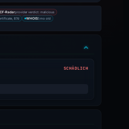
provider verdict: malicious
CF-Radar
ertificate, 87d
5 mo old
WHOIS
SCHÄDLICH