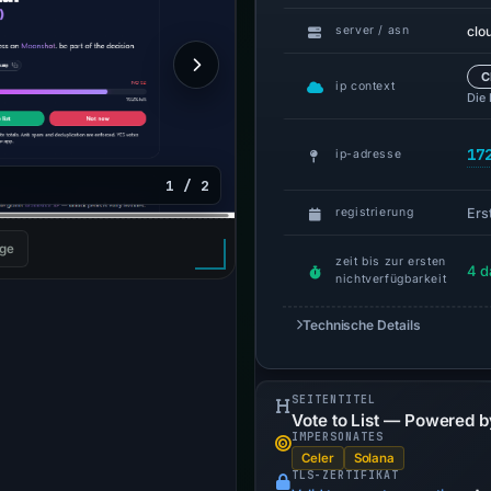
clo
server / asn
C
ip context
Die
17
ip-adresse
1 / 2
Erst
registrierung
ge
zeit bis zur ersten
4 d
nichtverfügbarkeit
Technische Details
SEITENTITEL
Vote to List — Powered 
IMPERSONATES
Celer
Solana
TLS-ZERTIFIKAT