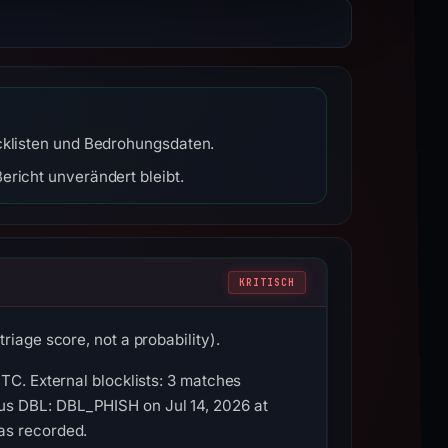
ocklisten und Bedrohungsdaten.
ericht unverändert bleibt.
KRITISCH
iage score, not a probability).
TC. External blocklists: 3 matches
us DBL: DBL_PHISH on Jul 14, 2026 at
as recorded.