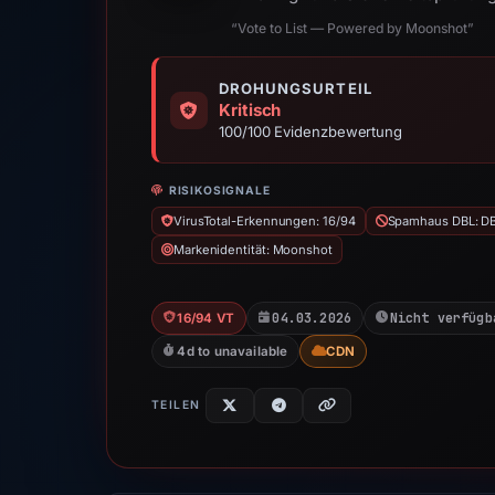
“Vote to List — Powered by Moonshot”
DROHUNGSURTEIL
Kritisch
100/100 Evidenzbewertung
RISIKOSIGNALE
VirusTotal-Erkennungen: 16/94
Spamhaus DBL: D
Markenidentität: Moonshot
04.03.2026
Nicht verfügb
16/94 VT
4d to unavailable
CDN
TEILEN