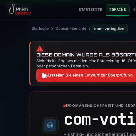
STARTSEITE
DOMAINS
N
›
›
Startseite
Domain-Berichte
com-voting.live
⚠️
DIESE DOMAIN WURDE ALS BÖSARTI
Sicherheits-Engines melden eine Entdeckung: 16. Öffen
oder persönlichen Daten ein.
Erstellen Sie einen Entwurf zur Überprüfung
DOMÄNENSICHERHEIT UND BED
com-voti
Phishing- und Sicherheitsprüfung