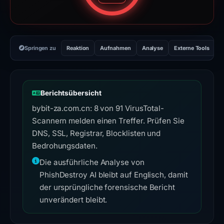
Springen zu
Reaktion
Aufnahmen
Analyse
Externe Tools
H
Berichtsübersicht
bybit-za.com.cn: 8 von 91 VirusTotal-
Scannern melden einen Treffer. Prüfen Sie
DNS, SSL, Registrar, Blocklisten und
Bedrohungsdaten.
Die ausführliche Analyse von
PhishDestroy AI bleibt auf Englisch, damit
der ursprüngliche forensische Bericht
unverändert bleibt.