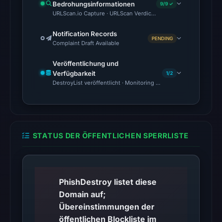
Bedrohungsinformationen
9/9 ✓
22:14
URLScan.io Capture · URLScan Verdict · Cloudflare Radar Report 
UTC.
Reachability
Notification Records
PENDING
Complaint Draft Available
alone
does
Veröffentlichung und
not
Verfügbarkeit
1/2
establish
DestroyList veröffentlicht · Monitoring Continues
whether
the
content
is
STATUS DER ÖFFENTLICHEN SPERRLISTE
safe.
Other
observations:
PhishDestroy listet diese
No
Domain auf;
external
Übereinstimmungen der
blocklist
öffentlichen Blockliste im