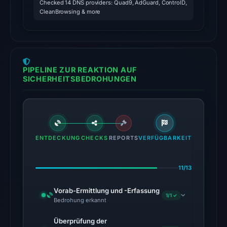
Checked 14 DNS providers: Quad9, AdGuard, ControlD,
2026
CleanBrowsing & more
at
02:45
UTC.
PIPELINE ZUR REAKTION AUF
The
SICHERHEITSBEDROHUNGEN
latest
probe
reached
the
domain
ENTDECKUNG
CHECKS
REPORTS
VERFÜGBARKEIT
(HTTP
200)
11/13
on
Aug
Vorab-Ermittlung und -Erfassung
6,
1/1 ✓
Bedrohung erkannt
2026
Überprüfung der
at