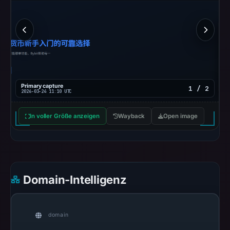
flag
on
Mar
18,
2026
at
15:27
Primary capture
1 / 2
2026-03-24 11:10 UTC
UTC.
AlienVault
In voller Größe anzeigen
Wayback
Open image
OTX
recorded
0
community
pulse
Domain-Intelligenz
references
on
Mar
domain
18,