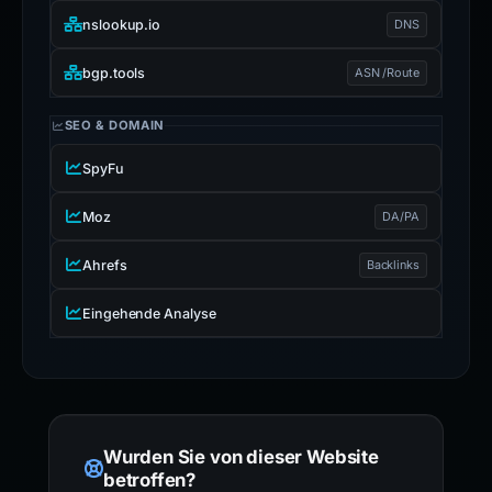
nslookup.io
DNS
bgp.tools
ASN /Route
SEO & DOMAIN
SpyFu
Moz
DA/PA
Ahrefs
Backlinks
Eingehende Analyse
Wurden Sie von dieser Website
betroffen?