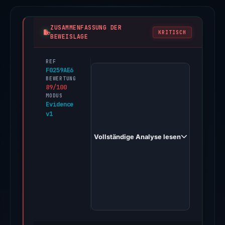
ZUSAMMENFASSUNG DER
KRITISCH
BEWEISLAGE
REF
PhishDestroy
F0259AE6
first
BEWERTUNG
89/100
observed
MODUS
bybit-
Evidence
v1
za.com.cn
on
Vollständige Analyse lesen
Mar
18,
2026.
Evidence
score:
89/100
(a