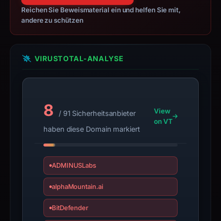
since
Reichen Sie Beweismaterial ein und helfen Sie mit,
collection.
andere zu schützen
This
report
VIRUSTOTAL-ANALYSE
summarizes
time-
bound
observations,
8
not
View
/ 91 Sicherheitsanbieter
on VT
a
haben diese Domain markiert
live
guarantee.
Avoid
ADMINUSLabs
interacting
with
alphaMountain.ai
the
BitDefender
domain;