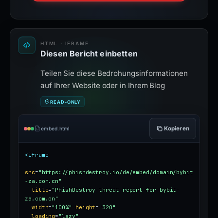
HTML · IFRAME
Diesen Bericht einbetten
Teilen Sie diese Bedrohungsinformationen
auf Ihrer Website oder in Ihrem Blog
READ-ONLY
Kopieren
embed.html
<iframe
src
=
"https://phishdestroy.io/de/embed/domain/bybit
-za.com.cn"
title
=
"PhishDestroy threat report for bybit-
za.com.cn"
width
=
"100%"
height
=
"320"
loading
=
"lazy"