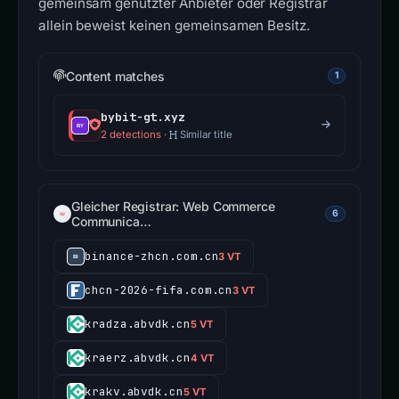
gemeinsam genutzter Anbieter oder Registrar
allein beweist keinen gemeinsamen Besitz.
Content matches
1
bybit-gt.xyz
2 detections
·
Similar title
Gleicher Registrar: Web Commerce
6
Communica…
binance-zhcn.com.cn
3 VT
chcn-2026-fifa.com.cn
3 VT
kradza.abvdk.cn
5 VT
kraerz.abvdk.cn
4 VT
krakv.abvdk.cn
5 VT