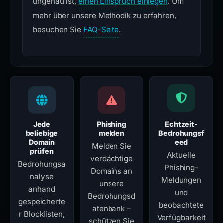
ungenau ist,
einen Einspruch einlegen
. Um
mehr über unsere Methodik zu erfahren,
besuchen Sie
FAQ-Seite
.
Jede
Phishing
Echtzeit-
beliebige
melden
Bedrohungsf
Domain
eed
Melden Sie
prüfen
Aktuelle
verdächtige
Bedrohungsa
Phishing-
Domains an
nalyse
Meldungen
unsere
anhand
und
Bedrohungsd
gespeicherte
beobachtete
atenbank –
r Blocklisten,
Verfügbarkeit
schützen Sie