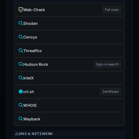
Web-Check
Full scan
Shodan
Censys
ThreatFox
Hudson Rock
Sign-in search
IntelX
crt.sh
Zertifikate
WHOIS
Wayback
DNS & NETZWERK