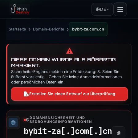
DE
›
›
Startseite
Domain-Berichte
bybit-za.com.cn
⚠️
DIESE DOMAIN WURDE ALS BÖSARTIG
MARKIERT.
Sicherheits-Engines melden eine Entdeckung: 8. Seien Sie
äußerst vorsichtig – Geben Sie keine Anmeldeinformationen
oder persönlichen Daten ein.
Erstellen Sie einen Entwurf zur Überprüfung
DOMÄNENSICHERHEIT UND
BEDROHUNGSINFORMATIONEN
bybit-za[.]
com[.]
cn
Kopieren