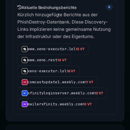
Aktuelle Bedrohungsberichte
6
Kürzlich hinzugefügte Berichte aus der
PhishDestroy-Datenbank. Diese Discovery-
Links implizieren keine gemeinsame Nutzung
der Infrastruktur oder des Eigentums.
www.xeno-executor.lol
15 VT
www.xeno.rest
14 VT
xeno-executor.lol
16 VT
comcastupdate1.weebly.com
11 VT
xfinityloginserver.weebly.com
10 VT
mailerxfinity.weebly.com
10 VT