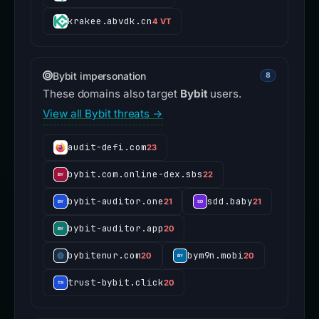
krakee.abvdk.cn
4 VT
Bybit impersonation
8
These domains also target
Bybit
users.
View all Bybit threats →
audit-defi.com
23
bybit.com.online-dex.sbs
22
bybit-auditor.one
sdd.baby
21
21
bybit-auditor.app
20
bybitenur.com
bym9n.mobi
20
20
trust-bybit.click
20