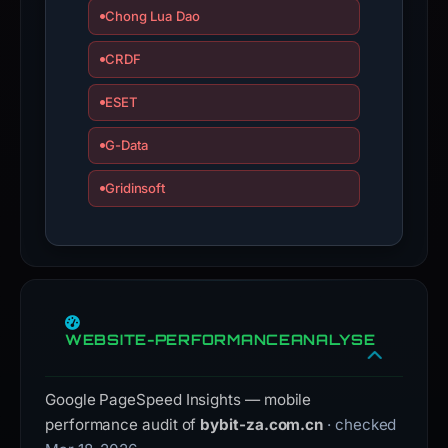
submit
Chong Lua Dao
an
appeal
CRDF
if
the
ESET
report
G-Data
is
inaccurate.
Gridinsoft
WEBSITE-PERFORMANCEANALYSE
Google PageSpeed Insights — mobile
performance audit of
bybit-za.com.cn
· checked