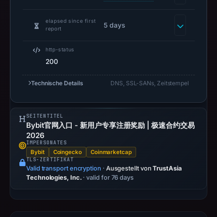
captured
the
elapsed since first
5 days
report
domain
on
http-status
Mar
200
24,
2026
Technische Details
DNS, SSL-SANs, Zeitstempel
at
11:10
UTC.
SEITENTITEL
Bybit官网入口 - 新用户专享注册奖励 | 极速合约交易
Negative
2026
or
IMPERSONATES
missing
Bybit
Coingecko
Coinmarketcap
TLS-ZERTIFIKAT
results
Valid transport encryption
·
Ausgestellt von
TrustAsia
do
Technologies, Inc.
· valid for 76 days
not
establish
safety.