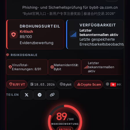
Phishing- und Sicherheitsprüfung für bybit-za.com.cn
“Bybit官网入口 - 新用户专享注册奖励 | 极速合约交易 2026”
VERFÜGBARKEIT
DROHUNGSURTEIL
Letzter
Kritisch
bekanntermaßen aktiv
89/100
Letzte gespeicherte
Evidenzbewertung
Erreichbarkeitsbeobachtung
RISIKOSIGNALE
Letzter
VirusTotal-
Markenidentität:
bekanntermaßen
Erkennungen: 8/91
Bybit
aktiv
8/91 VT
18.03.2026
Bybit
Crypto Scam
HK
TEILEN
89
/100
RISIKOBEWERTUNG
Risikobewertung: 89 von 100. R
KRITISCH