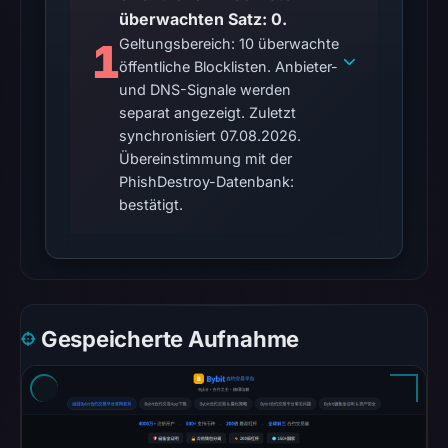
matches
überwachten Satz: 0.
were
1
Geltungsbereich: 10 überwachte
recorded
öffentliche Blocklisten. Anbieter-
in
und DNS-Signale werden
the
separat angezeigt. Zuletzt
snapshot
synchronisiert 07.08.2026.
from
Übereinstimmung mit der
PhishDestroy-Datenbank:
Aug
bestätigt.
6,
2026
at
22:20
UTC.
Google
Gespeicherte Aufnahme
Safe
Browsing
recorded
no