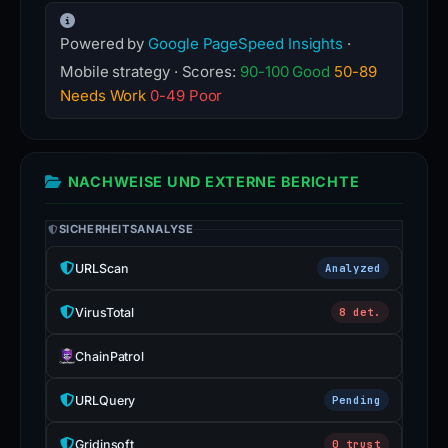
Powered by
Google PageSpeed Insights
·
Mobile strategy · Scores:
90-100 Good
50-89
Needs Work
0-49 Poor
NACHWEISE UND EXTERNE BERICHTE
SICHERHEITSANALYSE
URLScan
Analyzed
VirusTotal
8 det.
ChainPatrol
URLQuery
Pending
Gridinsoft
0 trust