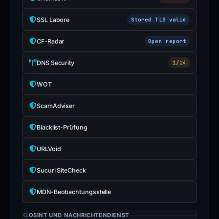
SSL Labore
Stored TLS valid
CF-Radar
Open report
DNS Security
1/14
WOT
ScamAdviser
Blacklist-Prüfung
URLVoid
Sucuri SiteCheck
MDN-Beobachtungsstelle
OSINT UND NACHRICHTENDIENST