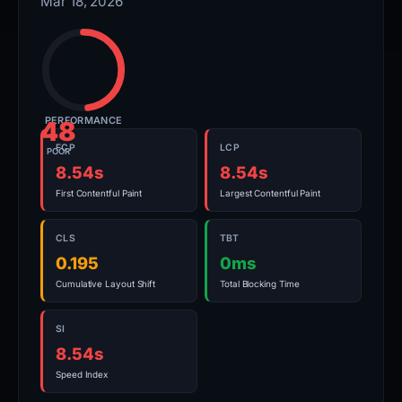
Mar 18, 2026
PERFORMANCE
48
FCP
LCP
POOR
8.54s
8.54s
First Contentful Paint
Largest Contentful Paint
CLS
TBT
0.195
0ms
Cumulative Layout Shift
Total Blocking Time
SI
8.54s
Speed Index