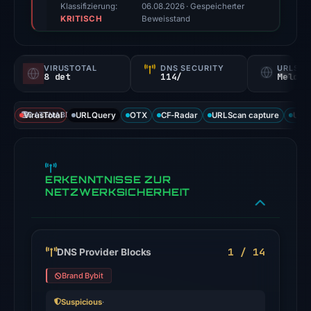
triage
Klassifizierung:
06.08.2026
· Gespeicherter
KRITISCH
score,
Beweisstand
not
a
VIRUSTOTAL
DNS SECURITY
URLSC
probability).
8 det
114/
Melden
Threat
VirusTotal
DATENABDECKUNG
URLQuery
OTX
CF-Radar
URLScan capture
URLS
signals:
8
of
91
ERKENNTNISSE ZUR
VirusTotal
NETZWERKSICHERHEIT
engines
flagged
the
1 / 14
DNS Provider Blocks
domain
on
Brand Bybit
Jul
Suspicious
·
27,