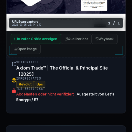
URLScan capture
1 / 1
2026-03-05 22:44 UTC
In voller Größe anzeigen
Quellbericht
Wayback
Open image
SEITENTITEL
Axiom Trade™ | The Official & Principal Site
【2025】
IMPERSONATES
Revolut
Ups
TLS-ZERTIFIKAT
Abgelaufen oder nicht verifiziert
·
Ausgestellt von
Let's
Encrypt / E7