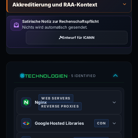
Akkreditierung und RAA-Kontext
Satirische Notiz zur Rechenschaftspflicht
Nichts wird automatisch gesendet.
Entwurf für ICANN
TECHNOLOGIEN
· 5 IDENTIFIED
WEB SERVERS
Nginx
REVERSE PROXIES
Nginx is a web server that can also
Google Hosted Libraries
CDN
be used as a reverse proxy, load
balancer, mail proxy and HTTP
Google Hosted Libraries is a stable,