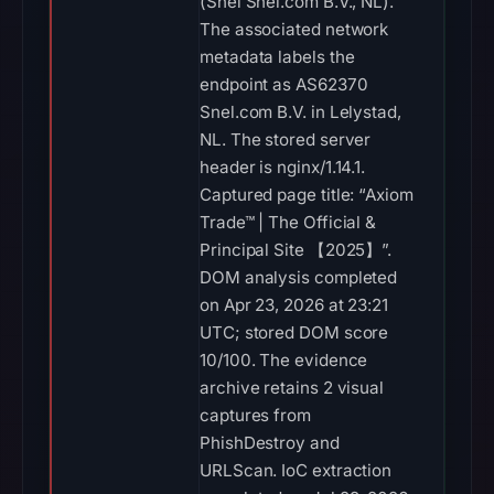
(Snel Snel.com B.V., NL).
The associated network
metadata labels the
endpoint as AS62370
Snel.com B.V. in Lelystad,
NL. The stored server
header is nginx/1.14.1.
Captured page title: “Axiom
Trade™ | The Official &
Principal Site 【2025】”.
DOM analysis completed
on Apr 23, 2026 at 23:21
UTC; stored DOM score
10/100. The evidence
archive retains 2 visual
captures from
PhishDestroy and
URLScan. IoC extraction