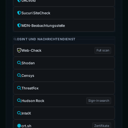
URLVoid
Sucuri SiteCheck
MDN-Beobachtungsstelle
OSINT UND NACHRICHTENDIENST
Web-Check
Full scan
Shodan
Censys
ThreatFox
Hudson Rock
Sign-in search
IntelX
crt.sh
Zertifikate