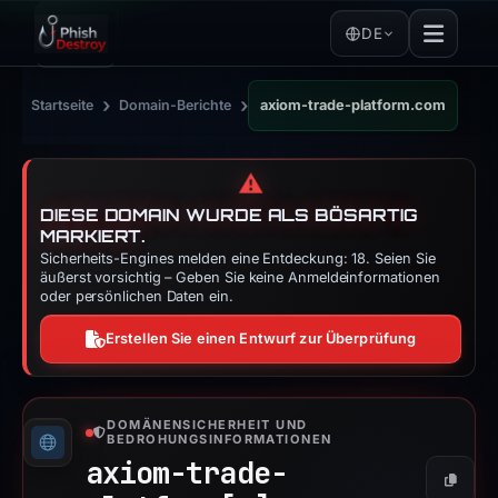
DE
›
›
Startseite
Domain-Berichte
axiom-trade-platform.com
⚠️
DIESE DOMAIN WURDE ALS BÖSARTIG
MARKIERT.
Sicherheits-Engines melden eine Entdeckung: 18. Seien Sie
äußerst vorsichtig – Geben Sie keine Anmeldeinformationen
oder persönlichen Daten ein.
Erstellen Sie einen Entwurf zur Überprüfung
DOMÄNENSICHERHEIT UND
BEDROHUNGSINFORMATIONEN
axiom-trade-
Kopier