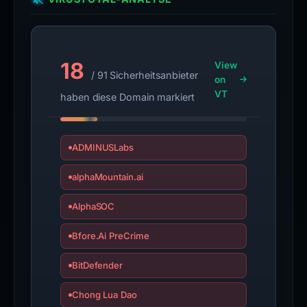
18
View
/ 91 Sicherheitsanbieter
on
VT
haben diese Domain markiert
ADMINUSLabs
alphaMountain.ai
AlphaSOC
Bfore.Ai PreCrime
BitDefender
Chong Lua Dao