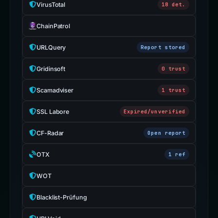
VirusTotal
18 det.
ChainPatrol
URLQuery
Report stored
Gridinsoft
0 trust
Scamadviser
1 trust
SSL Labore
Expired/unverified
CF-Radar
Open report
OTX
1 ref
WOT
Blacklist-Prüfung