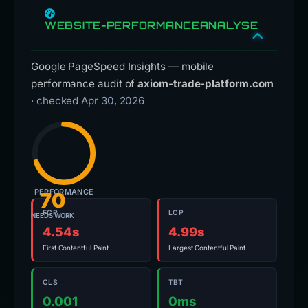
WEBSITE-PERFORMANCEANALYSE
Google PageSpeed Insights — mobile
performance audit of
axiom-trade-platform.com
· checked Apr 30, 2026
PERFORMANCE
70
FCP
LCP
NEEDS WORK
4.54s
4.99s
First Contentful Paint
Largest Contentful Paint
CLS
TBT
0.001
0ms