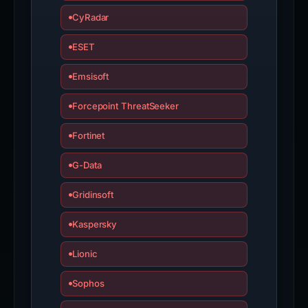
CyRadar
ESET
Emsisoft
Forcepoint ThreatSeeker
Fortinet
G-Data
Gridinsoft
Kaspersky
Lionic
Sophos