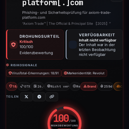
platform[.]
com
Phishing- und Sicherheitsprüfung für axiom-trade-
platform.com
“Axiom Trade™ | The Official & Principal Site 【2025】”
VERFÜGBARKEIT
DROHUNGSURTEIL
Inhalt nicht verfügbar
Kritisch
Der Inhalt war in der
100/100
letzten Beobachtung
Evidenzbewertung
nicht verfügbar
RISIKOSIGNALE
VirusTotal-Erkennungen: 18/91
Markenidentität: Revolut
18/91 VT
OTX: 1 ref
26.08.2025
Nicht verfügbar seit 24.02.2026
Revolut
Brand Impersonation
259d to unavail
CDN
TEILEN
100
/100
RISIKOBEWERTUNG
Risikobewertung: 100 von 100. 