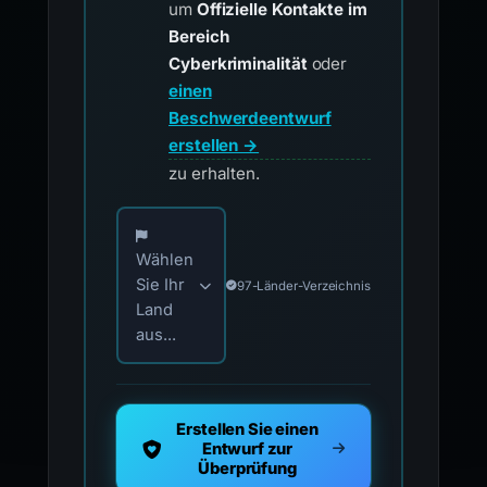
um
Offizielle Kontakte im
Bereich
Cyberkriminalität
oder
einen
Beschwerdeentwurf
erstellen →
zu erhalten.
Wählen Sie Ihr Land für offizielle Meldekontak
Wählen
Sie Ihr
97-Länder-Verzeichnis
Land
aus...
Erstellen Sie einen
Entwurf zur
Überprüfung