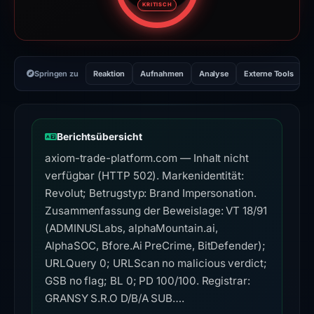
KRITISCH
Springen zu
Reaktion
Aufnahmen
Analyse
Externe Tools
H
Berichtsübersicht
axiom-trade-platform.com — Inhalt nicht
verfügbar (HTTP 502). Markenidentität:
Revolut; Betrugstyp: Brand Impersonation.
Zusammenfassung der Beweislage: VT 18/91
(ADMINUSLabs, alphaMountain.ai,
AlphaSOC, Bfore.Ai PreCrime, BitDefender);
URLQuery 0; URLScan no malicious verdict;
GSB no flag; BL 0; PD 100/100. Registrar:
GRANSY S.R.O D/B/A SUB….