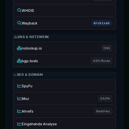
WHOIS
Wayback
Archived
DNS & NETZWERK
nslookup.io
DNS
bgp.tools
ASN /Route
SEO & DOMAIN
SpyFu
Moz
DA/PA
Ahrefs
Backlinks
Eingehende Analyse