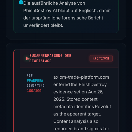
Die ausführliche Analyse von
PhishDestroy AI bleibt auf Englisch, damit
der ursprüngliche forensische Bericht
unverändert bleibt.
ZUSAMMENFASSUNG DER
KRITISCH
BEWEISLAGE
REF
axiom-trade-platform.com
FF6DFBBA
entered the PhishDestroy
BEWERTUNG
100/100
evidence set on Aug 26,
2025. Stored content
metadata identifies Revolut
as the apparent target.
Content analysis also
recorded brand signals for