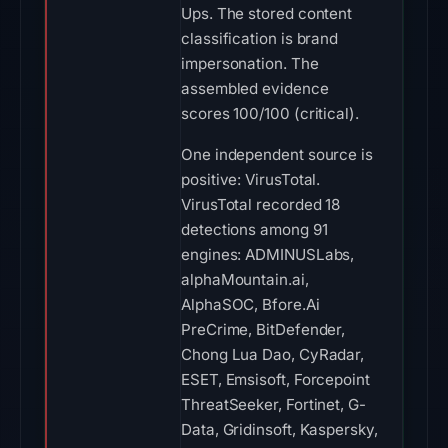
Ups. The stored content
classification is brand
impersonation. The
assembled evidence
scores 100/100 (critical).
One independent source is
positive: VirusTotal.
VirusTotal recorded 18
detections among 91
engines: ADMINUSLabs,
alphaMountain.ai,
AlphaSOC, Bfore.Ai
PreCrime, BitDefender,
Chong Lua Dao, CyRadar,
ESET, Emsisoft, Forcepoint
ThreatSeeker, Fortinet, G-
Data, Gridinsoft, Kaspersky,