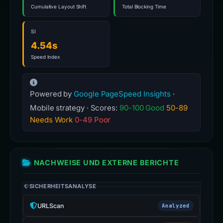
Cumulative Layout Shift
Total Blocking Time
SI
4.54s
Speed Index
Powered by
Google PageSpeed Insights
·
Mobile strategy · Scores:
90-100 Good
50-89
Needs Work
0-49 Poor
NACHWEISE UND EXTERNE BERICHTE
SICHERHEITSANALYSE
URLScan
Analyzed