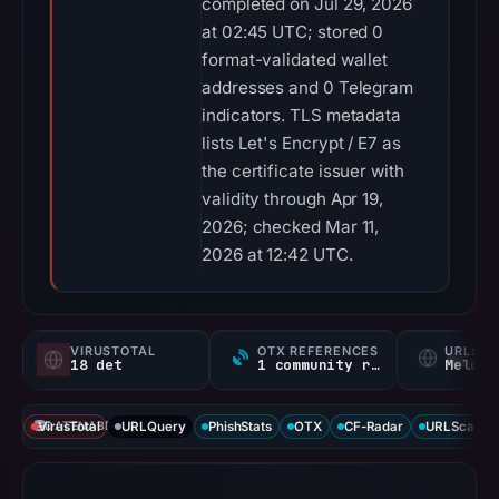
completed on Jul 29, 2026
at 02:45 UTC; stored 0
format-validated wallet
addresses and 0 Telegram
indicators. TLS metadata
lists Let's Encrypt / E7 as
the certificate issuer with
validity through Apr 19,
2026; checked Mar 11,
2026 at 12:42 UTC.
VIRUSTOTAL
OTX REFERENCES
URLSC
18 det
1 community ref
Melden
VirusTotal
DATENABDECKUNG
URLQuery
PhishStats
OTX
CF-Radar
URLScan ca