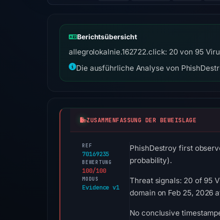
Berichtsübersicht
allegrolokalnie.162722.click: 20 von 95 Vi
Die ausführliche Analyse von PhishDestro
ZUSAMMENFASSUNG DER BEWEISLAGE
REF
PhishDestroy first observ
70169235
probability).
BEWERTUNG
100/100
MODUS
Threat signals: 20 of 95 
Evidence v1
domain on Feb 25, 2026 a
No conclusive timestamped