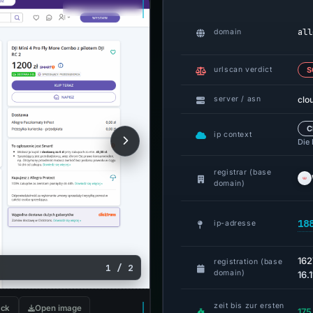
all
domain
urlscan verdict
S
clo
server / asn
C
ip context
Die
registrar (base
domain)
18
ip-adresse
162
registration (base
1 / 2
domain)
16.
zeit bis zur ersten
ck
Open image
175