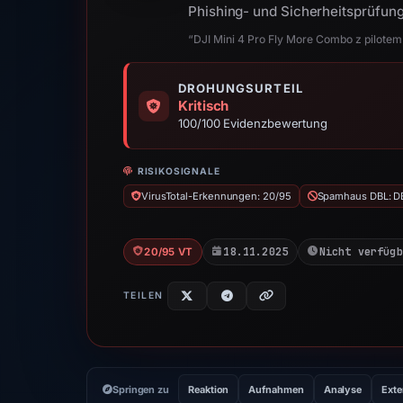
Phishing- und Sicherheitsprüfung 
“DJI Mini 4 Pro Fly More Combo z pilotem 
DROHUNGSURTEIL
Kritisch
100/100 Evidenzbewertung
RISIKOSIGNALE
VirusTotal-Erkennungen: 20/95
Spamhaus DBL: D
18.11.2025
Nicht verfügb
20/95 VT
TEILEN
Springen zu
Reaktion
Aufnahmen
Analyse
Exte