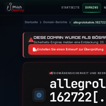
STARTSEITE
DOMAINS
N
›
›
Startseite
Domain-Berichte
allegrolokalnie.162722
DIESE DOMAIN WURDE ALS BÖSAR
⚠️
Sicherheits-Engines melden eine Entdeckung: 20. S
Erstellen Sie einen Entwurf zur Überprüfung
DOMÄNENSICHERHEIT UND BED
allegrol
162722[.