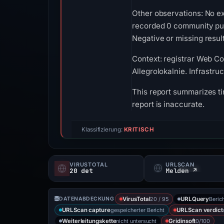
Other observations: No ex
recorded 0 community pul
Negative or missing result
Context: registrar Web Co
Allegrolokalnie. Infrastr
This report summarizes ti
report is inaccurate.
Klassifizierung:
KRITISCH
VIRUSTOTAL
URLSCAN
20 det
Melden ↗
20 / 95
Berich
DATENABDECKUNG
VirusTotal
URLQuery
gespeicherter Bericht
URLScan capture
URLScan verdict
nicht untersucht
0/100
Weiterleitungskette
Gridinsoft