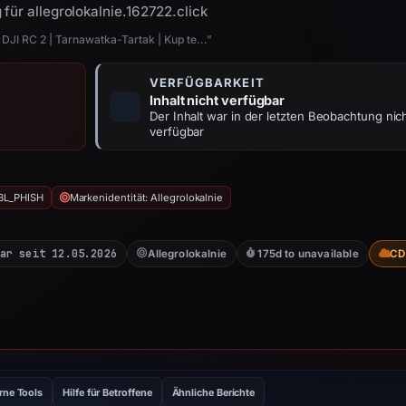
für allegrolokalnie.162722.click
DJI RC 2 | Tarnawatka-Tartak | Kup te...”
VERFÜGBARKEIT
Inhalt nicht verfügbar
Der Inhalt war in der letzten Beobachtung nic
verfügbar
BL_PHISH
Markenidentität: Allegrolokalnie
ar seit 12.05.2026
Allegrolokalnie
175d to unavailable
CD
rne Tools
Hilfe für Betroffene
Ähnliche Berichte