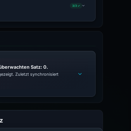
3/3 ✓
 überwachten Satz: 0.
zeigt. Zuletzt synchronisiert
z