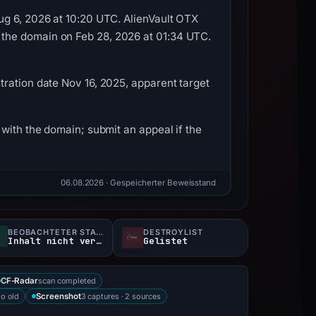
ug 6, 2026 at 10:20 UTC. AlienVault OTX
the domain on Feb 28, 2026 at 01:34 UTC.
ration date Nov 16, 2025, apparent target
with the domain; submit an appeal if the
06.08.2026
· Gespeicherter Beweisstand
BEOBACHTETER STATUS
DESTROYLIST
Inhalt nicht verfügbar
Gelistet
scan completed
CF-Radar
o old
3 captures · 2 sources
Screenshot