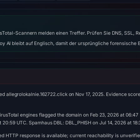
rusTotal-Scannern melden einen Treffer. Prüfen Sie DNS, SSL, R
y AI bleibt auf Englisch, damit der ursprüngliche forensische B
ed allegrolokalnie.162722.click on Nov 17, 2025. Evidence score:
VirusTotal engines flagged the domain on Feb 23, 2026 at 06:4
t 20:59 UTC. Spamhaus DBL: DBL_PHISH on Jul 14, 2026 at 18:
 HTTP response is available; current reachability is unverifie