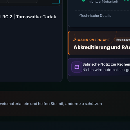
nichtverfügbarkeit
Technische Details
I RC 2 | Tarnawatka-Tartak
ICANN OVERSIGHT
Registrati
Akkreditierung und RA
Satirische Notiz zur Rechen
Nichts wird automatisch g
eismaterial ein und helfen Sie mit, andere zu schützen