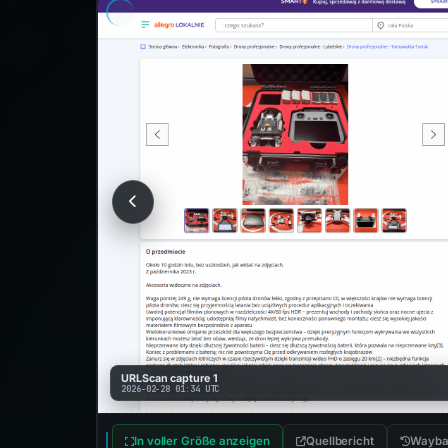
URLScan capture 1
2026-02-28 01:34 UTC
In voller Größe anzeigen
Quellbericht
Wayba