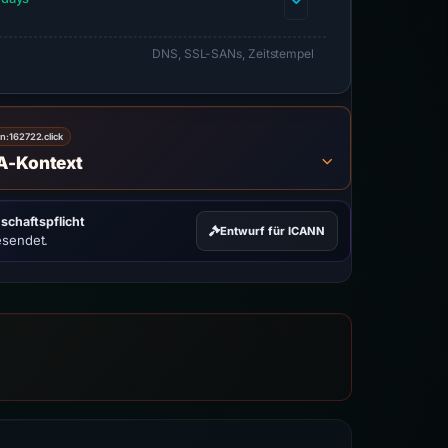
DNS, SSL-SANs, Zeitstempel
on:
162722.click
A-Kontext
schaftspflicht
Entwurf für ICANN
esendet.