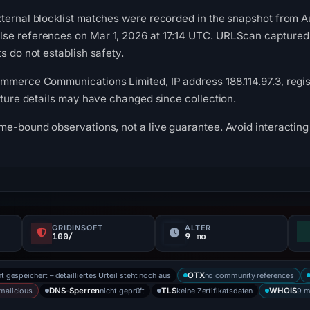
ternal blocklist matches were recorded in the snapshot from A
se references on Mar 1, 2026 at 17:14 UTC. URLScan captured 
s do not establish safety.
mmerce Communications Limited, IP address 188.114.97.3, regist
ucture details may have changed since collection.
me-bound observations, not a live guarantee. Avoid interacting 
GRIDINSOFT
ALTER
100/
9 mo
t gespeichert – detailliertes Urteil steht noch aus
no community references
OTX
malicious
nicht geprüft
keine Zertifikatsdaten
9 m
DNS-Sperren
TLS
WHOIS