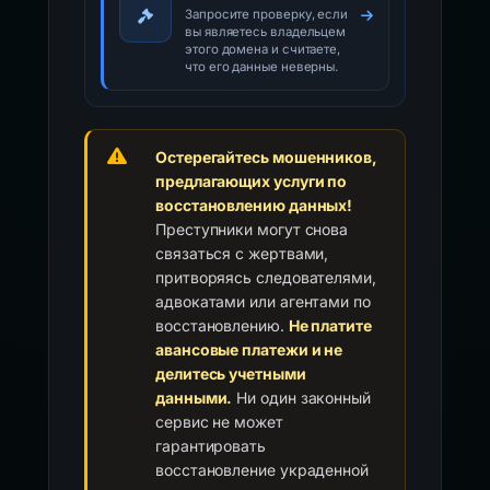
Запросите проверку, если
вы являетесь владельцем
этого домена и считаете,
что его данные неверны.
Остерегайтесь мошенников,
предлагающих услуги по
восстановлению данных!
Преступники могут снова
связаться с жертвами,
притворяясь следователями,
адвокатами или агентами по
восстановлению.
Не платите
авансовые платежи и не
делитесь учетными
данными.
Ни один законный
сервис не может
гарантировать
восстановление украденной