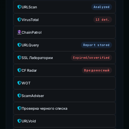
URLScan
Analyzed
VirusTotal
13 det.
ChainPatrol
URLQuery
Report stored
SSL Лаборатории
Expired/unverified
CF Radar
Вредоносный
WOT
ScamAdviser
Проверка черного списка
URLVoid