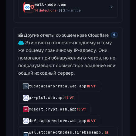
wall-node.com
14 detections
·
Similar title
Другие отчеты об общем крае Cloudflare
6
Эти отчеты относятся к одному и тому
же общему граничному IP-адресу. Они
помогают при обнаружении отчетов, но не
подразумевают совместное владение или
общий исходный сервер.
tucajadeahorrspa.web.app
18 VT
gz-plsl.web.app
17 VT
mdsoft-crypt.web.app
15 VT
defidappsrestore.web.app
15 VT
walletconnectnodes.firebaseapp.
15