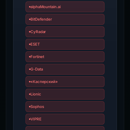
alphaMountain.ai
BitDefender
CyRadar
ESET
Fortinet
G-Data
«Касперский»
Lionic
Sophos
VIPRE