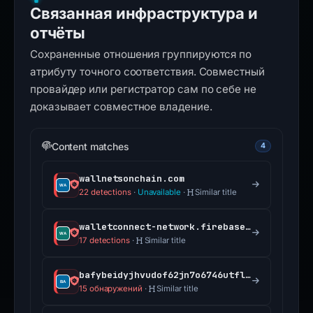
Связанная инфраструктура и
отчёты
Сохраненные отношения группируются по
атрибуту точного соответствия. Совместный
провайдер или регистратор сам по себе не
доказывает совместное владение.
Content matches
4
wallnetsonchain.com
22 detections
·
Unavailable
·
Similar title
walletconnect-network.firebaseapp.com
17 detections
·
Similar title
bafybeidyjhvudof62jn7o6746utfllknvl4kx5wgemf6iorsmigz3lzvja.ipfs.dweb.link
15 обнаружений
·
Similar title