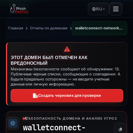
RU
›
›
Главная
Отчеты по доменам
walletconnect-network.web.app
⚠️
ЭТОТ ДОМЕН БЫЛ ОТМЕЧЕН КАК
ВРЕДОНОСНЫЙ
Механизмы безопасности сообщают об обнаружении: 13.
Публичные черные списки, сообщающие о совпадении: 4.
Будьте предельно осторожны — не вводите учетные
данные или личную информацию.
Создать черновик для проверки
БЕЗОПАСНОСТЬ ДОМЕНА И АНАЛИЗ УГРОЗ
walletconnect-
Копиро