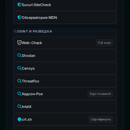
Sucuri SiteCheck
Обсерватория MDN
OSINT И РАЗВЕДКА
Web-Check
Full scan
Shodan
Censys
ThreatFox
Хадсон-Рок
Sign-in search
IntelX
crt.sh
Сертификаты