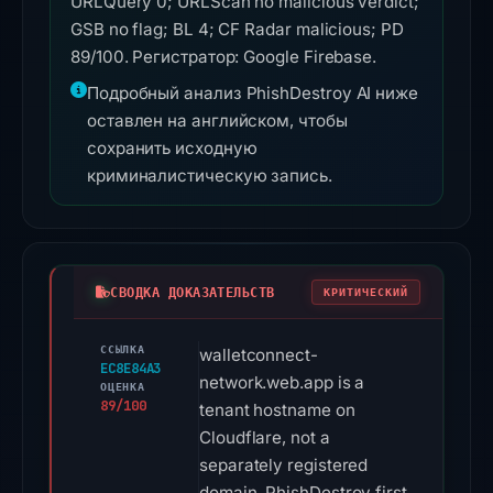
URLQuery 0; URLScan no malicious verdict;
GSB no flag; BL 4; CF Radar malicious; PD
89/100. Регистратор: Google Firebase.
Подробный анализ PhishDestroy AI ниже
оставлен на английском, чтобы
сохранить исходную
криминалистическую запись.
СВОДКА ДОКАЗАТЕЛЬСТВ
КРИТИЧЕСКИЙ
ССЫЛКА
walletconnect-
EC8E84A3
network.web.app is a
ОЦЕНКА
89/100
tenant hostname on
Cloudflare, not a
separately registered
domain. PhishDestroy first