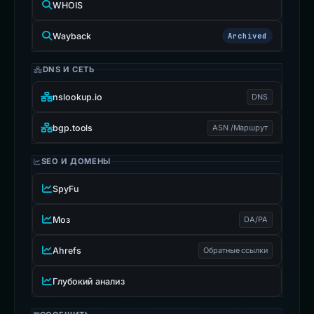
WHOIS
Wayback
Archived
DNS И СЕТЬ
nslookup.io
DNS
bgp.tools
ASN /Маршрут
SEO И ДОМЕНЫ
SpyFu
Моз
DA/PA
Ahrefs
Обратные ссылки
Глубокий анализ