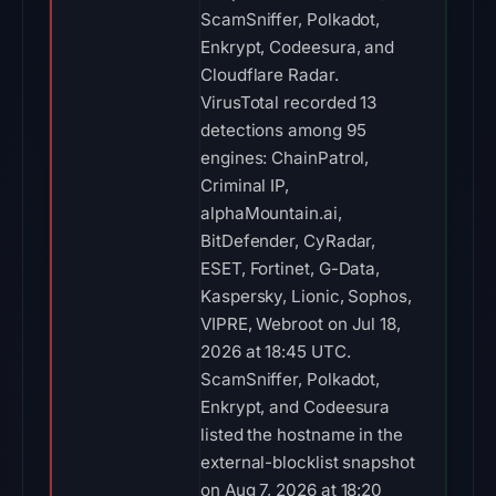
ScamSniffer, Polkadot,
Enkrypt, Codeesura, and
Cloudflare Radar.
VirusTotal recorded 13
detections among 95
engines: ChainPatrol,
Criminal IP,
alphaMountain.ai,
BitDefender, CyRadar,
ESET, Fortinet, G-Data,
Kaspersky, Lionic, Sophos,
VIPRE, Webroot on Jul 18,
2026 at 18:45 UTC.
ScamSniffer, Polkadot,
Enkrypt, and Codeesura
listed the hostname in the
external-blocklist snapshot
on Aug 7, 2026 at 18:20