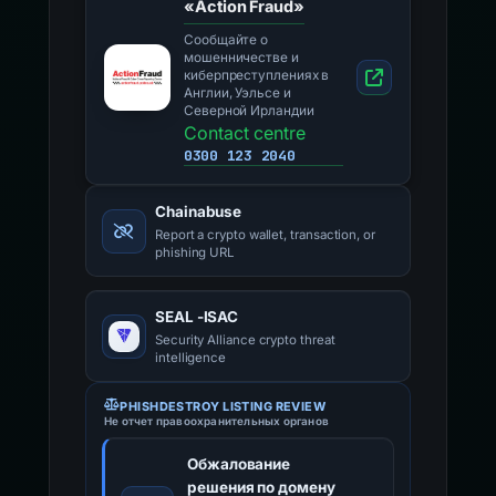
«Action Fraud»
Сообщайте о
мошенничестве и
киберпреступлениях в
Англии, Уэльсе и
Северной Ирландии
Contact centre
0300 123 2040
Chainabuse
Report a crypto wallet, transaction, or
phishing URL
SEAL -ISAC
Security Alliance crypto threat
intelligence
PHISHDESTROY LISTING REVIEW
Не отчет правоохранительных органов
Обжалование
решения по домену