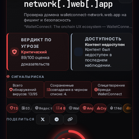
network[.]
web[.]
app
Проверка домена walletconnect-network.web.app на
фишинг и безопасность
“WalletConnect: The onchain UX ecosystem — WalletConnect”
ДОСТУПНОСТЬ
ВЕРДИКТ ПО
Контент недоступен
УГРОЗЕ
Контент был
Критический
недоступен в
89/100 оценка
последнем
доказательств
наблюдении.
СИГНАЛЫ РИСКА
Всего
Сохраненные
Олицетворение
обнаружений
совпадения в черном
бренда:
вирусов: 13/95
списке: 4.
WalletConnect
13/95 VT
03.09.2025
Недоступно с 25.02.2026
4 Blocklists
WalletConnect
Angel Drainer
Crypto Scam
174d to unavai
CDN
ПОДЕЛИТЬСЯ