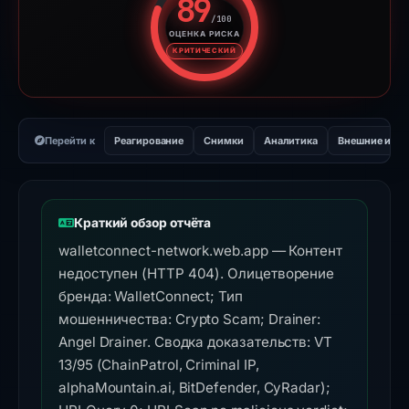
89
/100
ОЦЕНКА РИСКА
Оценка риска: 89 из 100. Ур
КРИТИЧЕСКИЙ
Перейти к
Реагирование
Снимки
Аналитика
Внешние инс
Краткий обзор отчёта
walletconnect-network.web.app — Контент
недоступен (HTTP 404). Олицетворение
бренда: WalletConnect; Тип
мошенничества: Crypto Scam; Drainer:
Angel Drainer. Сводка доказательств: VT
13/95 (ChainPatrol, Criminal IP,
alphaMountain.ai, BitDefender, CyRadar);