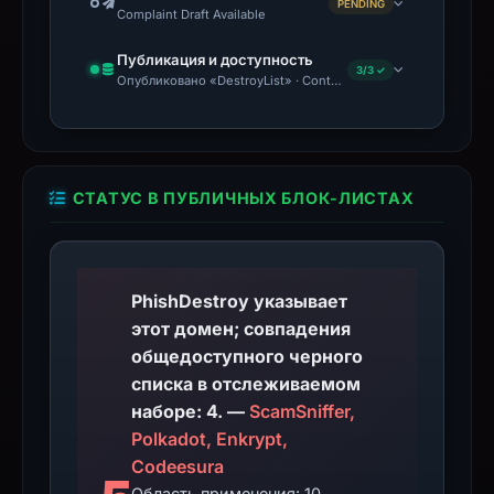
PENDING
Complaint Draft Available
Публикация и доступность
3/3 ✓
Опубликовано «DestroyList» · Content Observed Unavailable
СТАТУС В ПУБЛИЧНЫХ БЛОК-ЛИСТАХ
PhishDestroy указывает
этот домен; совпадения
общедоступного черного
списка в отслеживаемом
наборе: 4. —
ScamSniffer,
Polkadot, Enkrypt,
Codeesura
Область применения: 10