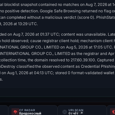
al blocklist snapshot contained no matches on Aug 7, 2026 at 
 positive detection. Google Safe Browsing returned no flag o
n completed without a malicious verdict (score 0). PhishStat
, 2026 at 13:29 UTC.
d on Aug 7, 2026 at 01:37 UTC; content was unavailable. Late
n hold observed; cause registrar client hold; mechanism client
NATIONAL GROUP CO., LIMITED on Aug 5, 2026 at 17:05 UTC. R
C INTERNATIONAL GROUP CO., LIMITED as the registrar and Apr 
 collection time, the domain resolved to 217.60.39.100. Captured 
shDestroy classified the observed content as Credential Phishin
 on Aug 1, 2026 at 04:13 UTC; stored 0 format-validated walle
s.
CF RADAR
URLSCAN
Вредоносный
Отчёт ↗