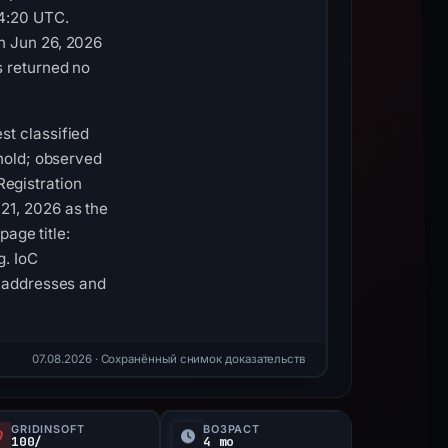
14:20 UTC.
n Jun 26, 2026
s returned no
st classified
 hold; observed
egistration
21, 2026 as the
page title:
g. IoC
t addresses and
07.08.2026
· Сохранённый снимок доказательств
GRIDINSOFT
ВОЗРАСТ
100/
4 mo