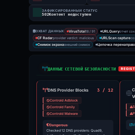
ЗАФИКСИРОВАННЫЙ СТАТУС
502Контент недоступен
18 / 91
отчет со
ОХВАТ ДАННЫХ
VirusTotal
URLQuery
provider verdict: malicious
со
CF Radar
URLScan capture
внешний снимок
Снимок экрана
Цепочка перенаправ
ДАННЫЕ СЕТЕВОЙ БЕЗОПАСНОСТИ
REGIST
3 / 12
C
DNS Provider Blocks
V
Controld Adblock
S
Controld Family
P
Controld Malware
V
Dangerous
·
Checked 12 DNS providers: Quad9,