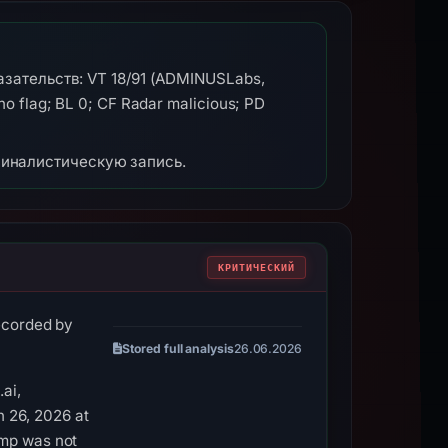
азательств: VT 18/91 (ADMINUSLabs,
o flag; BL 0; CF Radar malicious; PD
миналистическую запись.
КРИТИЧЕСКИЙ
recorded by
Stored full analysis
26.06.2026
ai,
 26, 2026 at
amp was not