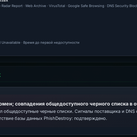
озах
 Radar Report · Web Archive · VirusTotal · Google Safe Browsing · DNS Security Bloc
 Unavailable · Время до первой недоступности
Х
домен; совпадения общедоступного черного списка в 
ал общедоступные черные списки. Сигналы поставщика и DNS
тствие базы данных PhishDestroy: подтверждено.