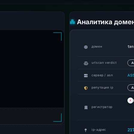
Аналитика доме
ten
домен
urlscan verdict
А
AS
сервер / asn
репутация ip
A
регистратор
21
ip-адрес