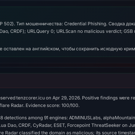
P 502). Тип мошенничества: Credential Phishing. Сводка док
Dao, CRDF); URLQuery 0; URLScan no malicious verdict; GSB n
же оставлен на английском, чтобы сохранить исходную кри
bserved tenzcorer.icu on Apr 29, 2026. Positive findings were 
flare Radar. Evidence score: 100/100.
 18 detections among 91 engines: ADMINUSLabs, alphaMountain.
Lua Dao, CRDF, CyRadar, ESET, Forcepoint ThreatSeeker on Jun
e Radar classified the domain as malicious; its source timest