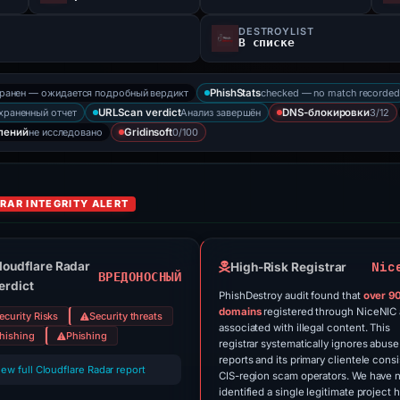
DESTROYLIST
В списке
хранен — ожидается подробный вердикт
checked — no match recorded
PhishStats
храненный отчет
Анализ завершён
3/12
URLScan verdict
DNS-блокировки
не исследовано
0/100
лений
Gridinsoft
RAR INTEGRITY ALERT
Nic
loudflare Radar
High-Risk Registrar
ВРЕДОНОСНЫЙ
erdict
PhishDestroy audit found that
over 9
domains
registered through NiceNIC 
ecurity Risks
Security threats
associated with illegal content. This
hishing
Phishing
registrar systematically ignores abuse
reports and its primary clientele consi
iew full Cloudflare Radar report
CIS-region scam operators. We have 
identified a single legitimate project 