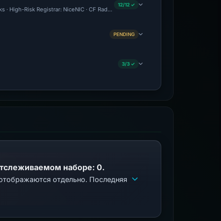
12/12 ✓
ks · High-Risk Registrar: NiceNIC · CF Radar: Malicious · Forensic Evidence Collecte
PENDING
3/3 ✓
отслеживаемом наборе: 0.
 отображаются отдельно. Последняя