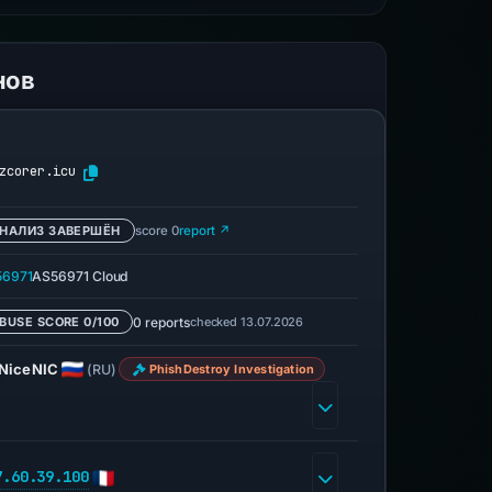
нов
zcorer.icu
НАЛИЗ ЗАВЕРШЁН
score 0
report ↗
56971
AS56971 Cloud
0 reports
checked 13.07.2026
BUSE SCORE 0/100
NiceNIC
(RU)
PhishDestroy Investigation
7.60.39.100