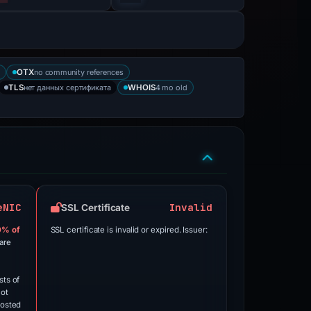
no community references
OTX
нет данных сертификата
4 mo old
TLS
WHOIS
eNIC
Invalid
SSL Certificate
0% of
SSL certificate is invalid or expired. Issuer:
are
sts of
not
hosted