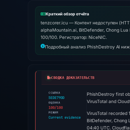
Краткий обзор отчёта
tenzcorer.icu — Контент недоступен (HTT
alphaMountain.ai, BitDefender, Chong Lua 
100/100. Регистратор: NiceNIC.
Подробный анализ PhishDestroy AI ни
СВОДКА ДОКАЗАТЕЛЬСТВ
ССЫЛКА
PhishDestroy first o
5EDE79DD
VirusTotal and Cloud
ОЦЕНКА
100/100
РЕЖИМ
VirusTotal recorded
Current evidence
BitDefender, Chong 
04:40 UTC. Cloudflar