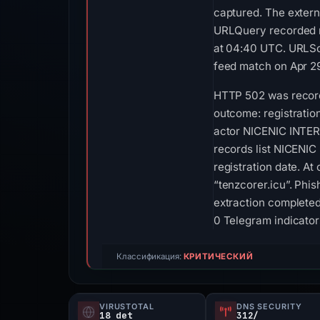
captured. The extern
URLQuery recorded no
at 04:40 UTC. URLSca
feed match on Apr 29
HTTP 502 was recorde
outcome: registratio
actor NICENIC INTER
records list NICENI
registration date. At
“tenzcorer.icu”. Phi
extraction completed
0 Telegram indicator
Классификация:
КРИТИЧЕСКИЙ
VIRUSTOTAL
DNS SECURITY
18 det
312/