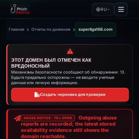
RU
›
›
Главная
Отчеты по доменам
superliga168.com
⚠️
ЭТОТ ДОМЕН БЫЛ ОТМЕЧЕН КАК
ВРЕДОНОСНЫЙ
Механизмы безопасности сообщают об обнаружении: 13.
Будьте предельно осторожны — не вводите учетные
данные или личную информацию.
Создать черновик для проверки
Outgoing abuse
ABUSE NOTICE · 7D+ OPEN
reports are recorded; the latest stored
availability evidence still shows the
domain reachable.