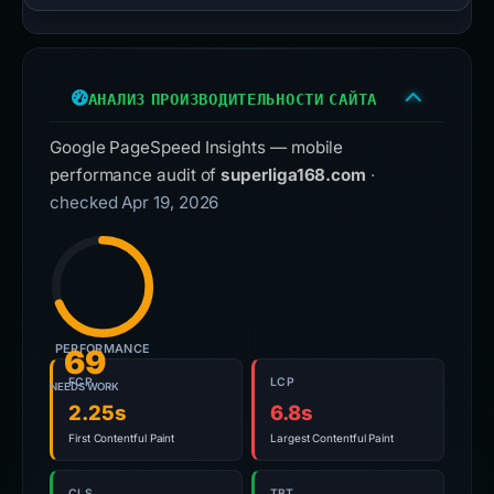
АНАЛИЗ ПРОИЗВОДИТЕЛЬНОСТИ САЙТА
Google PageSpeed Insights — mobile
performance audit of
superliga168.com
·
checked Apr 19, 2026
PERFORMANCE
69
FCP
LCP
NEEDS WORK
2.25s
6.8s
First Contentful Paint
Largest Contentful Paint
CLS
TBT