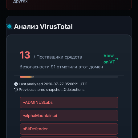
других
Анализ VirusTotal
13
View
/ Поставщики средств
on VT
безопасности 91 отметили этот домен
Last analyzed
2026-07-27 05:08:21 UTC
Previous stored snapshot:
2
detections
ADMINUSLabs
alphaMountain.ai
BitDefender