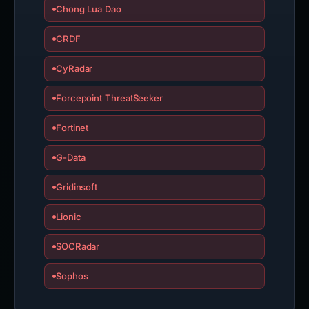
Chong Lua Dao
CRDF
CyRadar
Forcepoint ThreatSeeker
Fortinet
G-Data
Gridinsoft
Lionic
SOCRadar
Sophos