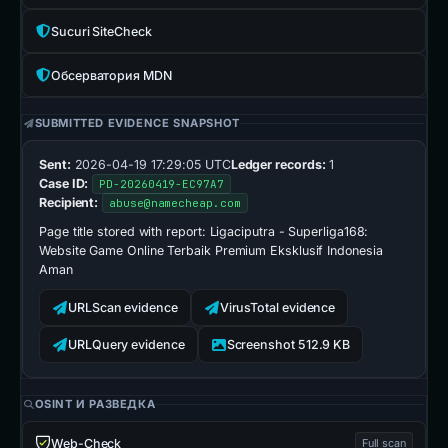
Sucuri SiteCheck
Обсерватория MDN
SUBMITTED EVIDENCE SNAPSHOT
Sent:
2026-04-19 17:29:05 UTC
Ledger records:
1
Case ID:
PD-20260419-EC97A7
Recipient:
abuse@namecheap.com
Page title stored with report:
Ligaciputra - Superliga168:
Website Game Online Terbaik Premium Eksklusif Indonesia
Aman
URLScan evidence
VirusTotal evidence
URLQuery evidence
Screenshot 512.9 KB
OSINT И РАЗВЕДКА
Web-Check
Full scan