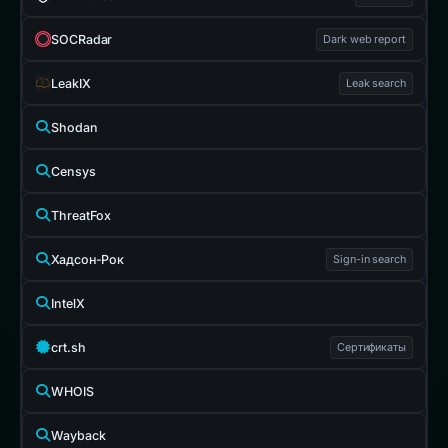
SOCRadar
Dark web report
LeakIX
Leak search
Shodan
Censys
ThreatFox
Хадсон-Рок
Sign-in search
IntelX
crt.sh
Сертификаты
WHOIS
Wayback