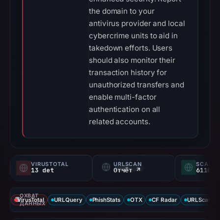
the domain to your
antivirus provider and local
cybercrime units to aid in
takedown efforts. Users
should also monitor their
transaction history for
unauthorized transfers and
enable multi-factor
authentication on all
related accounts.
VIRUSTOTAL
URLSCAN
SCAMA
13 det
Отчёт ↗
61100/
ОХВАТ
VirusTotal
URLQuery
PhishStats
OTX
CF Radar
URLScan ca
ДАННЫХ