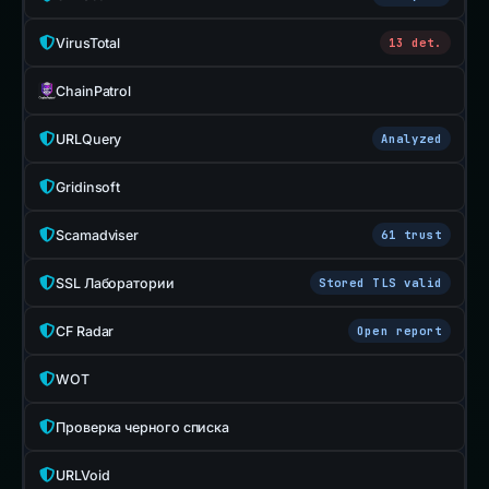
VirusTotal
13 det.
ChainPatrol
URLQuery
Analyzed
Gridinsoft
Scamadviser
61 trust
SSL Лаборатории
Stored TLS valid
CF Radar
Open report
WOT
Проверка черного списка
URLVoid