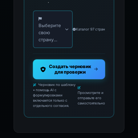
.
Выберите свою страну для официальных ко
Выберите
Каталог 97 стран
свою
страну...
Создать черновик
для проверки
Черновик по шаблону
• помощь AI с
Просмотрите и
формулировками
отправьте его
включается только с
самостоятельно
отдельного согласия.