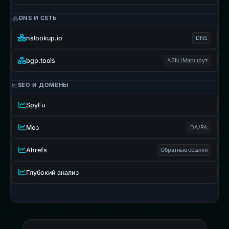
DNS И СЕТЬ
nslookup.io
DNS
bgp.tools
ASN /Маршрут
SEO И ДОМЕНЫ
SpyFu
Моз
DA/PA
Ahrefs
Обратные ссылки
Глубокий анализ