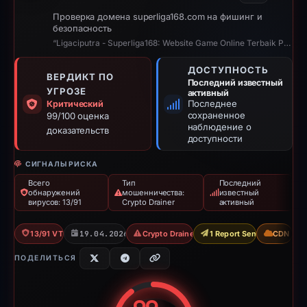
Проверка домена superliga168.com на фишинг и
безопасность
“Ligaciputra - Superliga168: Website Game Online Terbaik Premium Eksklusif Ind...”
ДОСТУПНОСТЬ
ВЕРДИКТ ПО
Последний известный
УГРОЗЕ
активный
Последнее
Критический
сохраненное
99/100 оценка
наблюдение о
доказательств
доступности
СИГНАЛЫ РИСКА
Всего
Тип
Последний
обнаружений
мошенничества:
известный
вирусов: 13/91
Crypto Drainer
активный
13/91 VT
19.04.2026
Crypto Drainer
1 Report Sent
CDN
ПОДЕЛИТЬСЯ