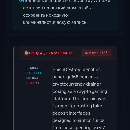
Подробный анализ PhishDestroy AI ниже
оставлен на английском, чтобы
сохранить исходную
криминалистическую запись.
СВОДКА ДОКАЗАТЕЛЬСТВ
КРИТИЧЕСКИЙ
ССЫЛКА
PhishDestroy identifies
5AEDD082
superliga168.com as a
ОЦЕНКА
99/100
cryptocurrency drainer
posing as a crypto gaming
platform. The domain was
flagged for hosting fake
deposit interfaces
designed to siphon funds
from unsuspecting users’