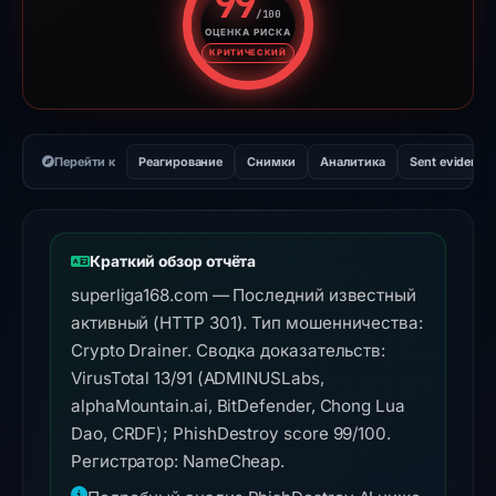
99
/100
ОЦЕНКА РИСКА
Оценка риска: 99 из 100. Ур
КРИТИЧЕСКИЙ
Перейти к
Реагирование
Снимки
Аналитика
Sent evidence
Краткий обзор отчёта
superliga168.com — Последний известный
активный (HTTP 301). Тип мошенничества:
Crypto Drainer. Сводка доказательств:
VirusTotal 13/91 (ADMINUSLabs,
alphaMountain.ai, BitDefender, Chong Lua
Dao, CRDF); PhishDestroy score 99/100.
Регистратор: NameCheap.