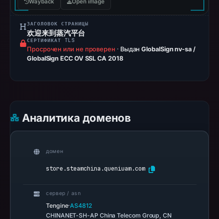
Wayback
Open image
2026
at
ЗАГОЛОВОК СТРАНИЦЫ
20:50
欢迎来到蒸汽平台
СЕРТИФИКАТ TLS
UTC.
Просрочен или не проверен
·
Выдан
GlobalSign nv-sa /
AlienVault
GlobalSign ECC OV SSL CA 2018
OTX
recorded
0
community
pulse
Аналитика доменов
references
on
Mar
домен
1,
store.steamchina.queniuam.com
2026
at
сервер / asn
00:29
·
Tengine
AS4812
UTC.
CHINANET-SH-AP China Telecom Group, CN