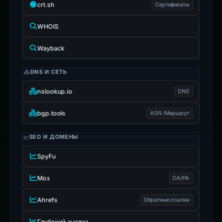
crt.sh
Сертификаты
WHOIS
Wayback
DNS И СЕТЬ
nslookup.io
DNS
bgp.tools
ASN /Маршрут
SEO И ДОМЕНЫ
SpyFu
Моз
DA/PA
Ahrefs
Обратные ссылки
Глубокий анализ