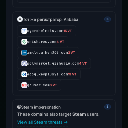
Тот же регистратор: Alibaba
6
cgprohelmets.com
15 VT
unishares.com
4 VT
zmklg.q.hen360.com
3 VT
polymarket.gzshujiu.com
4 VT
eoog.keyplusys.com
19 VT
g3user.com
3 VT
Steam impersonation
8
These domains also target
Steam
users.
View all Steam threats →