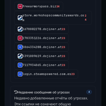
freearmorypass.biz
24
store.workshopscommunityawards.co
2
m
4
1670082278.dojiner.at
23
1703351226.dojiner.at
23
5064334288.dojiner.at
23
5391009619.dojiner.at
23
7117934065.dojiner.at
23
login.steamspowered.com.es
23
Недавние сообщения об угрозах
4
Недавно добавленные отчёты об угрозах.
Эти ссылки не означают общую