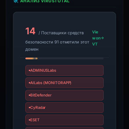
АНАЛИЗ VIRUSTOTAL
may
have
changed
since
14
collection.
Vie
/ Поставщики средств
w on
безопасности 91 отметили этот
This
VT
домен
report
summarizes
time-
ADMINUSLabs
bound
observations,
AILabs (MONITORAPP)
not
a
BitDefender
live
CyRadar
guarantee.
Avoid
ESET
interacting