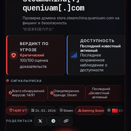
queniuam[.]
com
Проверка домена store.steamchina.queniuam.com на
фишинг и безопасность
“欢迎来到蒸汽平台”
ДОСТУПНОСТЬ
ВЕРДИКТ ПО
Последний известный
УГРОЗЕ
активный
Последнее
Критический
сохраненное
100/100 оценка
наблюдение о
доказательств
доступности
СИГНАЛЫ РИСКА
Последний
Всего обнаружений
Олицетворение
известный
вирусов: 14/91
бренда: Steam
активный
14/91 VT
26.02.2026
Steam
Gaming Scam
CN
ПОДЕЛИТЬСЯ