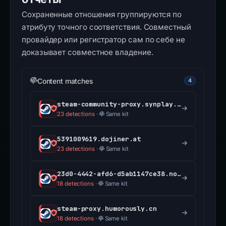
Сохраненные отношения группируются по
атрибуту точного соответствия. Совместный
провайдер или регистратор сам по себе не
доказывает совместное владение.
Content matches
4
steam-community-proxy.synplay.cn
23 detections
·
Same kit
5391009619.dojiner.at
23 detections
·
Same kit
23d0-4442-afd6-d5ab1147ce38.non-steam.com
18 detections
·
Same kit
steam-proxy.humorously.cn
18 detections
·
Same kit