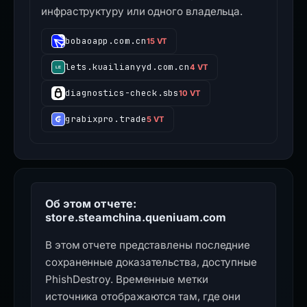
инфраструктуру или одного владельца.
bobaoapp.com.cn
15 VT
lets.kuailianyyd.com.cn
4 VT
diagnostics-check.sbs
10 VT
grabixpro.trade
5 VT
Об этом отчете:
store.steamchina.queniuam.com
В этом отчете представлены последние
сохраненные доказательства, доступные
PhishDestroy. Временные метки
источника отображаются там, где они