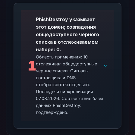
does
not
PhishDestroy указывает
establish
этот домен; совпадения
whether
общедоступного черного
the
списка в отслеживаемом
content
наборе: 0.
is
Область применения: 10
safe.
1
отслеживал общедоступные
Other
черные списки. Сигналы
observations:
поставщика и DNS
отображаются отдельно.
No
Последняя синхронизация
external
07.08.2026. Соответствие базы
blocklist
данных PhishDestroy:
matches
подтверждено.
were
recorded
in