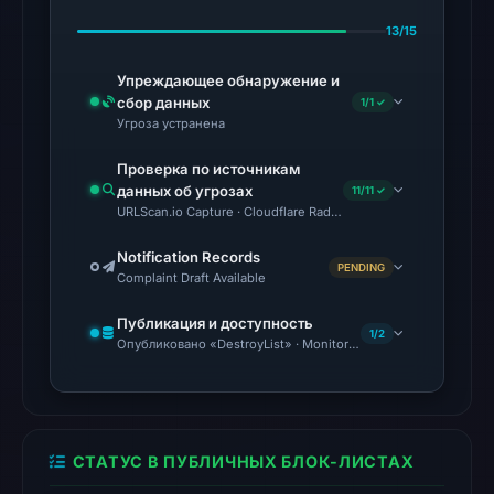
13/15
The
latest
Упреждающее обнаружение и
probe
сбор данных
1/1 ✓
Угроза устранена
reached
the
Проверка по источникам
domain
данных об угрозах
11/11 ✓
(HTTP
URLScan.io Capture · Cloudflare Radar Report · VirusTotal · Goo
200)
Notification Records
on
PENDING
Complaint Draft Available
Aug
7,
Публикация и доступность
1/2
Опубликовано «DestroyList» · Monitoring Continues
2026
at
02:29
UTC.
Reachability
СТАТУС В ПУБЛИЧНЫХ БЛОК-ЛИСТАХ
alone