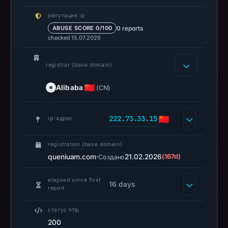
Spamhaus
репутация ip
DBL
0 reports
ABUSE SCORE 0/100
recorded
checked 15.07.2026
no
positive
registrar (base domain)
result
on
Alibaba
(CN)
Jul
14,
222.73.33.15
ip-адрес
2026
at
registration (base domain)
02:35
queniuam.com
·
21.02.2026
(167d)
Создано
UTC.
A
elapsed since first
URLScan
16 days
report
capture
is
статус http
200
available,