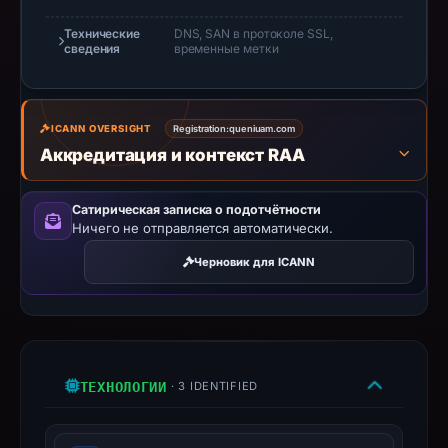
but
Технические
DNS, SAN в протоколе SSL,
no
сведения
временные метки
capture
timestamp
was
ICANN OVERSIGHT
Registration:
queniuam.com
recorded.
Аккредитация и контекст RAA
Negative
or
Сатирическая записка о подотчётности
missing
Ничего не отправляется автоматически.
results
Черновик для ICANN
do
not
establish
safety.
Context:
ТЕХНОЛОГИИ
· 3 IDENTIFIED
registrar
Alibaba