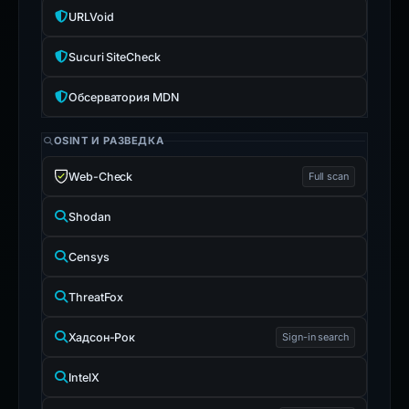
URLVoid
Sucuri SiteCheck
Обсерватория MDN
OSINT И РАЗВЕДКА
Web-Check
Full scan
Shodan
Censys
ThreatFox
Хадсон-Рок
Sign-in search
IntelX