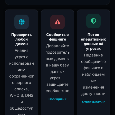
Проверить
Сообщить о
Поток
любой
фишинге
оперативных
домен
данных об
Добавляйте
угрозах
Анализ
подозритель
Недавние
угроз с
ные домены
сообщения о
использован
в нашу базу
фишинге и
ием
данных
наблюдаем
сохраненног
угроз —
ые
о черного
защищайте
изменения
списка,
сообщество
доступности
WHOIS, DNS
Сообщить
и
Отслеживать
общедоступ
ных