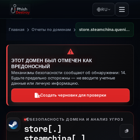
RU
›
›
Главная
Отчеты по доменам
store.steamchina.queniuam.com
⚠️
ЭТОТ ДОМЕН БЫЛ ОТМЕЧЕН КАК
ВРЕДОНОСНЫЙ
Механизмы безопасности сообщают об обнаружении: 14.
Будьте предельно осторожны — не вводите учетные
данные или личную информацию.
Создать черновик для проверки
БЕЗОПАСНОСТЬ ДОМЕНА И АНАЛИЗ УГРОЗ
store[.]
Копиро
steamchina[.]