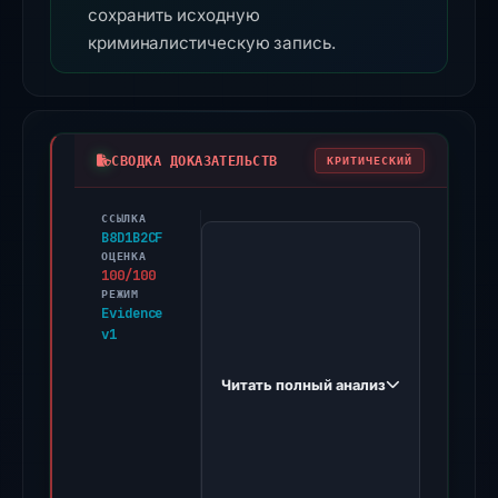
сохранить исходную
криминалистическую запись.
СВОДКА ДОКАЗАТЕЛЬСТВ
КРИТИЧЕСКИЙ
ССЫЛКА
PhishDestroy
B8D1B2CF
first
ОЦЕНКА
100/100
observed
РЕЖИМ
store.steamchina.queniuam.com
Evidence
v1
on
Feb
Читать полный анализ
26,
2026.
Evidence
score: