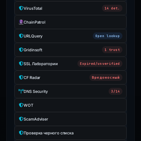
VirusTotal
14 det.
ChainPatrol
URLQuery
Open lookup
Gridinsoft
1 trust
SSL Лаборатории
Expired/unverified
CF Radar
Вредоносный
DNS Security
3/14
WOT
ScamAdviser
Проверка черного списка