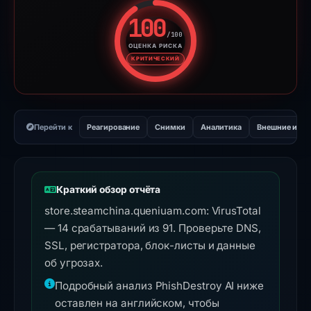
100
/100
ОЦЕНКА РИСКА
Оценка риска: 100 из 100. У
КРИТИЧЕСКИЙ
Перейти к
Реагирование
Снимки
Аналитика
Внешние инс
Краткий обзор отчёта
store.steamchina.queniuam.com: VirusTotal
— 14 срабатываний из 91. Проверьте DNS,
SSL, регистратора, блок-листы и данные
об угрозах.
Подробный анализ PhishDestroy AI ниже
оставлен на английском, чтобы