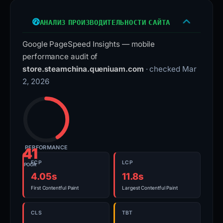
АНАЛИЗ ПРОИЗВОДИТЕЛЬНОСТИ САЙТА
Google PageSpeed Insights — mobile
performance audit of
store.steamchina.queniuam.com
· checked Mar
2, 2026
PERFORMANCE
41
FCP
LCP
POOR
4.05s
11.8s
First Contentful Paint
Largest Contentful Paint
CLS
TBT