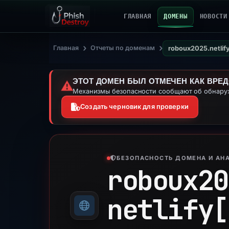
ГЛАВНАЯ
ДОМЕНЫ
НОВОСТИ
›
›
Главная
Отчеты по доменам
roboux2025.netlif
ЭТОТ ДОМЕН БЫЛ ОТМЕЧЕН КАК ВРЕ
⚠️
Механизмы безопасности сообщают об обнаруж
Создать черновик для проверки
БЕЗОПАСНОСТЬ ДОМЕНА И АНА
roboux20
netlify[