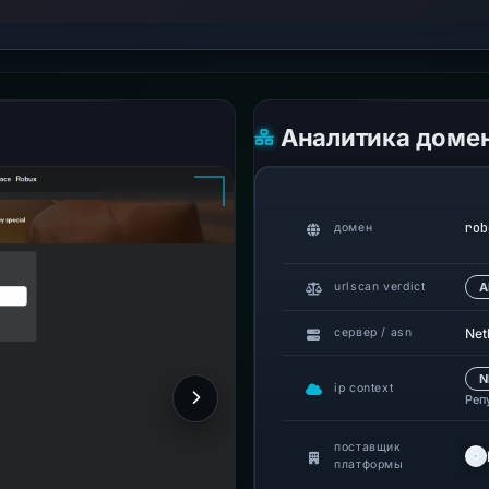
Аналитика доме
rob
домен
urlscan verdict
А
Netl
сервер / asn
N
ip context
Реп
поставщик
платформы