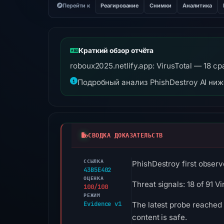
Перейти к
Реагирование
Снимки
Аналитика
Краткий обзор отчёта
roboux2025.netlify.app: VirusTotal — 18 
Подробный анализ PhishDestroy AI ни
СВОДКА ДОКАЗАТЕЛЬСТВ
ССЫЛКА
PhishDestroy first observ
43B5E402
ОЦЕНКА
Threat signals: 18 of 91 
100/100
РЕЖИМ
Evidence v1
The latest probe reached
content is safe.