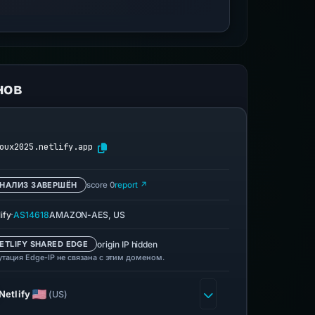
нов
oux2025.netlify.app
НАЛИЗ ЗАВЕРШЁН
score 0
report ↗
·
ify
AS14618
AMAZON-AES, US
origin IP hidden
ETLIFY SHARED EDGE
утация Edge-IP не связана с этим доменом.
Netlify
(US)