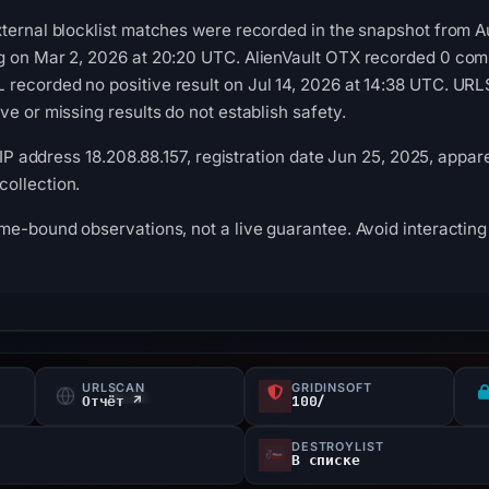
ternal blocklist matches were recorded in the snapshot from 
g on Mar 2, 2026 at 20:20 UTC. AlienVault OTX recorded 0 com
recorded no positive result on Jul 14, 2026 at 14:38 UTC. UR
e or missing results do not establish safety.
, IP address 18.208.88.157, registration date Jun 25, 2025, appare
ollection.
me-bound observations, not a live guarantee. Avoid interacting 
URLSCAN
GRIDINSOFT
s
Отчёт ↗
100/
DESTROYLIST
В списке