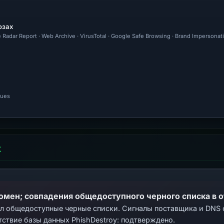
озах
 Radar Report · Web Archive · VirusTotal · Google Safe Browsing · Brand Impersonati
nues
Х
домен; совпадения общедоступного черного списка в 
ал общедоступные черные списки. Сигналы поставщика и DNS
тствие базы данных PhishDestroy: подтверждено.