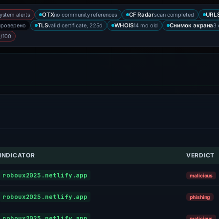
ystem alerts
no community references
scan completed
OTX
CF Radar
URLS
проверено
valid certificate, 225d
14 mo old
3 
TLS
WHOIS
Снимок экрана
/100
INDICATOR
VERDICT
roboux2025.netlify.app
malicious
roboux2025.netlify.app
phishing
roboux2025.netlify.app
malicious