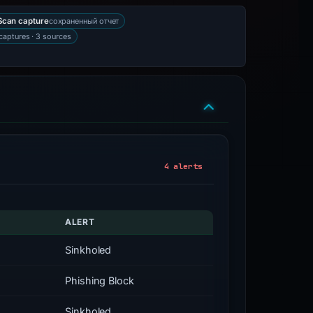
сохраненный отчет
can capture
captures · 3 sources
4 alerts
ALERT
Sinkholed
Phishing Block
Sinkholed