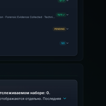
1/1 ✓
11/11 ✓
on · Forensic Evidence Collected · Technical Analysis Recorded · VT Detection -1 · 
PENDING
1/2
отслеживаемом наборе: 0.
 отображаются отдельно. Последняя