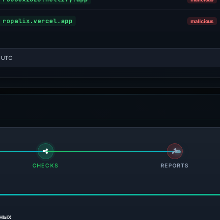
ropalix.vercel.app
malicious
0 UTC
CHECKS
REPORTS
ных