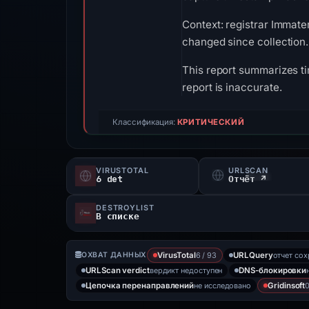
Context: registrar Immater
changed since collection.
This report summarizes ti
report is inaccurate.
Классификация:
КРИТИЧЕСКИЙ
VIRUSTOTAL
URLSCAN
6 det
Отчёт ↗
DESTROYLIST
В списке
6 / 93
отчет со
ОХВАТ ДАННЫХ
VirusTotal
URLQuery
вердикт недоступен
URLScan verdict
DNS-блокировки
не исследовано
0
Цепочка перенаправлений
Gridinsoft