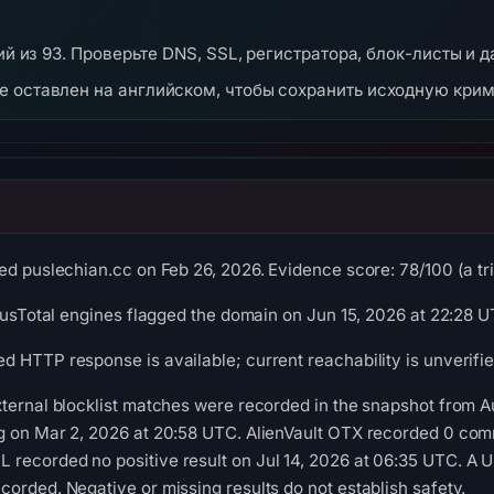
ний из 93. Проверьте DNS, SSL, регистратора, блок-листы и д
же оставлен на английском, чтобы сохранить исходную кри
ed puslechian.cc on Feb 26, 2026. Evidence score: 78/100 (a tria
irusTotal engines flagged the domain on Jun 15, 2026 at 22:28 U
 HTTP response is available; current reachability is unverifie
xternal blocklist matches were recorded in the snapshot from 
g on Mar 2, 2026 at 20:58 UTC. AlienVault OTX recorded 0 com
recorded no positive result on Jul 14, 2026 at 06:35 UTC. A U
orded. Negative or missing results do not establish safety.