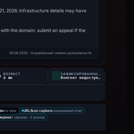
 21, 2026. Infrastructure details may have
with the domain; submit an appeal if the
06.08.2026
· Сохранённый снимок доказательств
ВОЗРАСТ
ЗАФИКСИРОВАННЫЙ СТАТУС
6 mo
Контент недоступен
no data
сохраненный отчет
dar
URLScan capture
2 captures · 2 sources
экрана