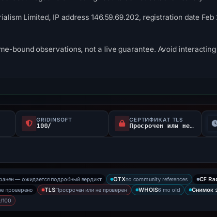
ialism Limited, IP address 146.59.69.202, registration date Feb
me-bound observations, not a live guarantee. Avoid interacting 
GRIDINSOFT
СЕРТИФИКАТ TLS
100/
Просрочен или не проверен
хранен — ожидается подробный вердикт
no community references
OTX
CF Ra
не проверено
Просрочен или не проверен
6 mo old
TLS
WHOIS
Снимок 
/100