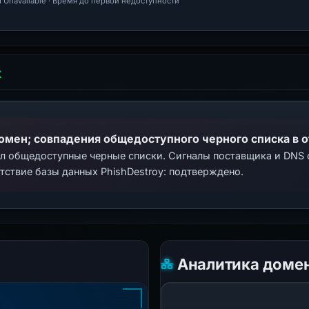
 Unavailable · Время до первой недоступности
Х
домен; совпадения общедоступного черного списка в 
ал общедоступные черные списки. Сигналы поставщика и DNS
тствие базы данных PhishDestroy: подтверждено.
Аналитика доме