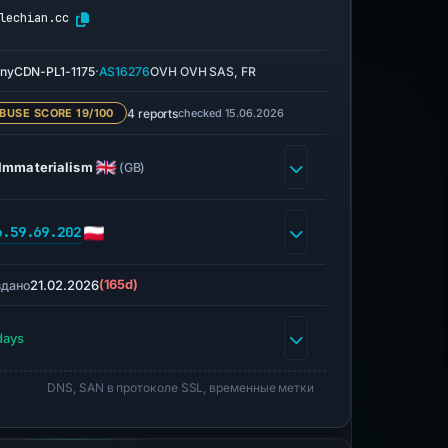
lechian.cc
·
nyCDN-PL1-1175
AS16276
OVH OVH SAS, FR
4 reports
checked 15.06.2026
BUSE SCORE 19/100
Immaterialism
(GB)
6.59.69.202
21.02.2026
(165d)
здано
days
DNS, SAN в протоколе SSL, временные метки