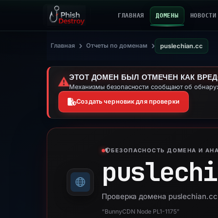
ГЛАВНАЯ
ДОМЕНЫ
НОВОСТИ
›
›
Главная
Отчеты по доменам
puslechian.cc
ЭТОТ ДОМЕН БЫЛ ОТМЕЧЕН КАК ВРЕ
⚠️
Механизмы безопасности сообщают об обнаруж
Создать черновик для проверки
БЕЗОПАСНОСТЬ ДОМЕНА И АНА
puslechi
Проверка домена puslechian.cc
“BunnyCDN Node PL1-1175”