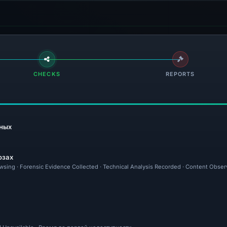
CHECKS
REPORTS
ных
озах
owsing · Forensic Evidence Collected · Technical Analysis Recorded · Content Obser