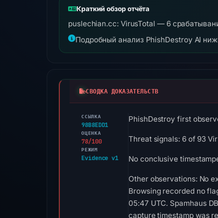
Краткий обзор отчёта
puslechian.cc: VirusTotal — 6 срабатыва
Подробный анализ PhishDestroy AI ни
СВОДКА ДОКАЗАТЕЛЬСТВ
ССЫЛКА
PhishDestroy first observ
98B8EDD1
ОЦЕНКА
Threat signals: 6 of 93 V
78/100
РЕЖИМ
Evidence v1
No conclusive timestamped
Other observations: No e
Browsing recorded no fla
05:47 UTC. Spamhaus DBL 
capture timestamp was rec