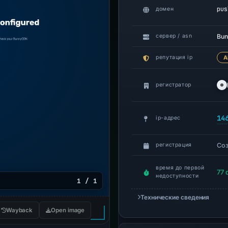
pus
домен
Bun
сервер / asn
репутация ip
A
регистратор
14
ip-адрес
Со
регистрация
время до первой
77 
недоступности
1 / 1
Технические сведения
Wayback
Open image