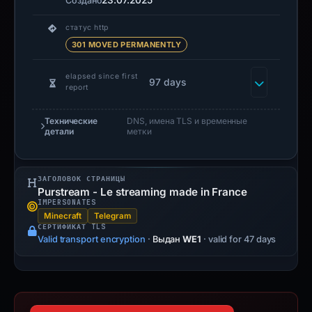
23.07.2025
Создано
статус http
301 MOVED PERMANENTLY
elapsed since first
97 days
report
Технические
DNS, имена TLS и временные
детали
метки
ЗАГОЛОВОК СТРАНИЦЫ
Purstream - Le streaming made in France
IMPERSONATES
Minecraft
Telegram
СЕРТИФИКАТ TLS
Valid transport encryption
·
Выдан
WE1
· valid for 47 days