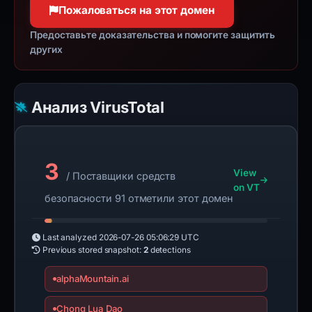
Пожаловаться на этот домен
Предоставьте доказательства и помогите защитить
других
Анализ VirusTotal
3
View
/ Поставщики средств
on VT
безопасности 91 отметили этот домен
Last analyzed
2026-07-26 05:06:29 UTC
Previous stored snapshot:
2
detections
alphaMountain.ai
Chong Lua Dao