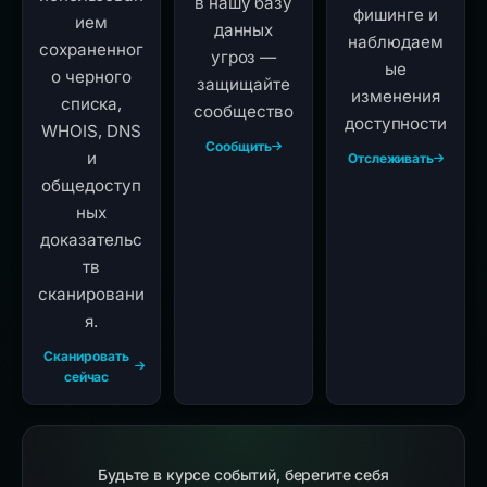
в нашу базу
фишинге и
ием
данных
наблюдаем
сохраненног
угроз —
ые
о черного
защищайте
изменения
списка,
сообщество
доступности
WHOIS, DNS
Сообщить
и
Отслеживать
общедоступ
ных
доказательс
тв
сканировани
я.
Сканировать
сейчас
Будьте в курсе событий, берегите себя