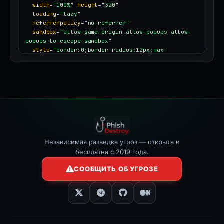
width
=
"100%"
height
=
"320"
loading
=
"lazy"
referrerpolicy
=
"no-referrer"
sandbox
=
"allow-same-origin allow-popups allow-
popups-to-escape-sandbox"
style
=
"border:0;border-radius:12px;max-
width:100%"
></iframe>
Независимая разведка угроз — открыта и
бесплатна с 2019 года.
СООБЩИТЬ ОБ УГРОЗЕ