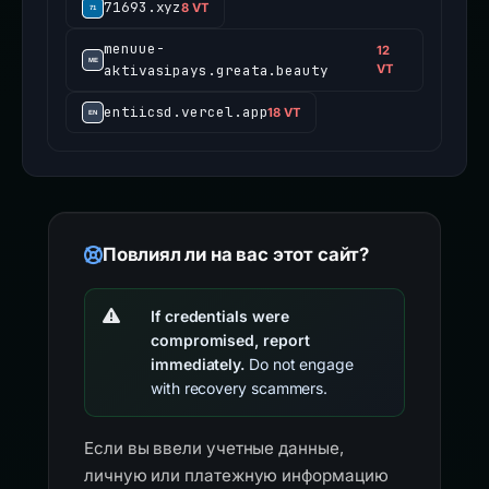
71693.xyz
8 VT
menuue-
12
aktivasipays.greata.beauty
VT
entiicsd.vercel.app
18 VT
Повлиял ли на вас этот сайт?
If credentials were
compromised, report
immediately.
Do not engage
with recovery scammers.
Если вы ввели учетные данные,
личную или платежную информацию