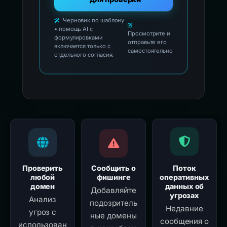
Черновик по шаблону
• помощь AI с
Просмотрите и
формулировками
отправьте его
включается только с
самостоятельно
отдельного согласия.
Проверить
Сообщить о
Поток
любой
фишинге
оперативных
домен
данных об
Добавляйте
угрозах
Анализ
подозритель
Недавние
угроз с
ные домены
сообщения о
использован