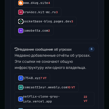
www.d4ug.site
4
kra46cc.kit-mc.ru
3
pocketbase-blog.pages.dev
3
jamobetta.com
2
Недавние сообщения об угрозах
6
Недавно добавленные отчёты об угрозах.
Эти ссылки не означают общую
инфраструктуру или одного владельца.
17548.xyz
7 VT
comcastt1eyr.weebly.com
10 VT
netflix-clone-gray-
22
iota.vercel.app
VT