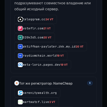
подразумевают совместное владение или
общий исходный сервер.
teleggram.cc
24 VT
voteflr.com
21 VT
020k365.com
20 VT
aktiffkan-paylater.zkk.my.id
20 VT
raydiumchain.world
19 VT
meta-lorin.pages.dev
19 VT
Тот же регистратор: NameCheap
6
serenitywealth.org
martwatcf.live
3 VT