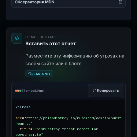
Обсерватория MDN
HTML · IFRAME
Вставить этот отчет
Разместите эту информацию об угрозах на
своём сайте или в блоге
READ-ONLY
Копировать
embed.html
<iframe
src
=
"https://phishdestroy.io/ru/embed/domain/purst
ream.to"
title
=
"PhishDestroy threat report for 
purstream.to"