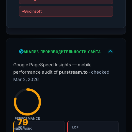
Gridinsoft
АНАЛИЗ ПРОИЗВОДИТЕЛЬНОСТИ САЙТА
Google PageSpeed Insights — mobile
performance audit of
purstream.to
· checked
Mar 2, 2026
PERFORMANCE
79
FCP
LCP
NEEDS WORK