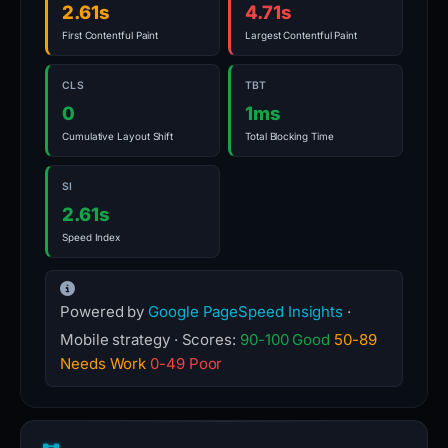
2.61s
4.71s
First Contentful Paint
Largest Contentful Paint
CLS
TBT
0
1ms
Cumulative Layout Shift
Total Blocking Time
SI
2.61s
Speed Index
Powered by
Google PageSpeed Insights
·
Mobile strategy · Scores:
90-100 Good
50-89
Needs Work
0-49 Poor