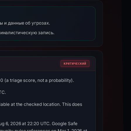
ы и данные об угрозах.
миналистическую запись.
КРИТИЧЕСКИЙ
(a triage score, not a probability).
TC.
able at the checked location. This does
Aug 6, 2026 at 22:20 UTC. Google Safe
munity pulse references on Mar 1, 2026 at