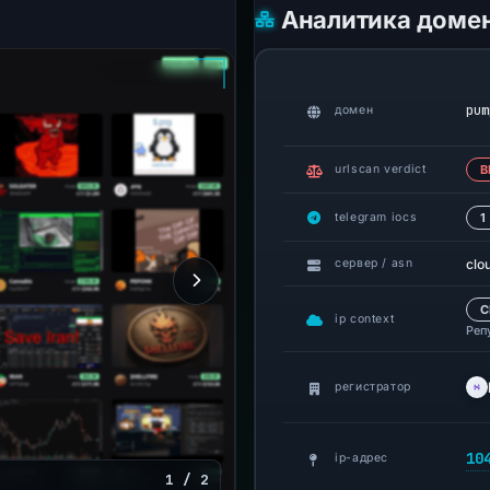
Аналитика доме
pum
домен
urlscan verdict
В
telegram iocs
1
clo
сервер / asn
C
ip context
Реп
регистратор
10
ip-адрес
1 / 2