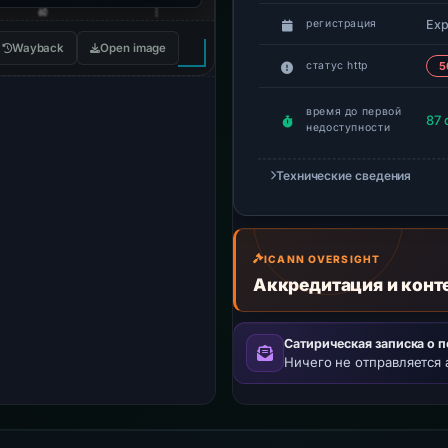
Exp
регистрация
Wayback
Open image
статус http
5
время до первой
87 
недоступности
Технические сведения
ICANN OVERSIGHT
Аккредитация и конт
Сатирическая записка о 
Ничего не отправляется 