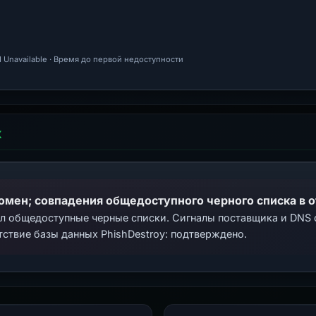
 Unavailable · Время до первой недоступности
Х
домен; совпадения общедоступного черного списка в 
ал общедоступные черные списки. Сигналы поставщика и DNS
тствие базы данных PhishDestroy: подтверждено.