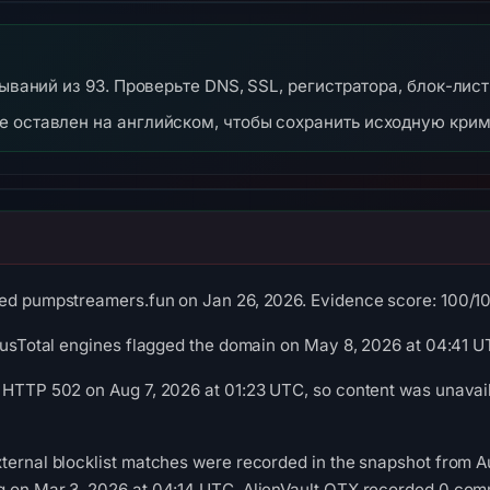
тываний из 93. Проверьте DNS, SSL, регистратора, блок-лист
же оставлен на английском, чтобы сохранить исходную кри
ed pumpstreamers.fun on Jan 26, 2026. Evidence score: 100/100 
irusTotal engines flagged the domain on May 8, 2026 at 04:41 U
 HTTP 502 on Aug 7, 2026 at 01:23 UTC, so content was unavail
ternal blocklist matches were recorded in the snapshot from 
g on Mar 3, 2026 at 04:14 UTC. AlienVault OTX recorded 0 com