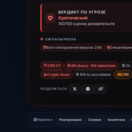
ВЕРДИКТ ПО УГРОЗЕ
Критический
100/100 оценка доказательств
СИГНАЛЫ РИСКА
Всего обнаружений вирусов: 2/93
Олицетворени
26
2/93 VT
URLQuery: 100 detections
Crypto Scam
87d to unavailable
CDN
ПОДЕЛИТЬСЯ
Перейти к
Реагирование
Снимки
Аналитика