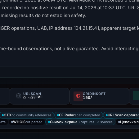
recorded no positive result on Jul 14, 2026 at 10:37 UTC. UR
missing results do not establish safety.
GER operations, UAB, IP address 104.21.15.41, apparent target 
me-bound observations, not a live guarantee. Avoid interacting 
URLSCAN
GRIDINSOFT
Отчёт ↗
100/
no community references
scan completed
OTX
CF Radar
URLScan capture
ката
not parsed
3 captures · 3 sources
WHOIS
Снимок экрана
Цепочка 