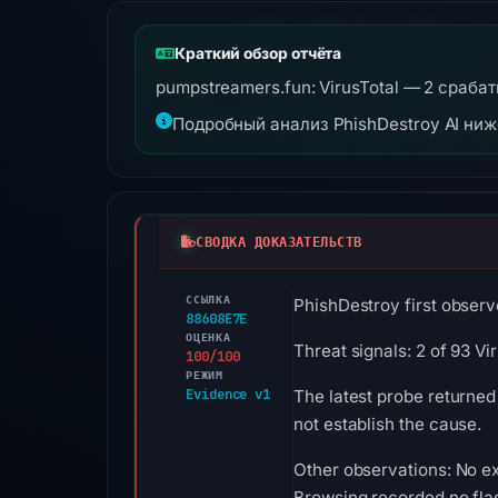
Краткий обзор отчёта
pumpstreamers.fun: VirusTotal — 2 сраба
Подробный анализ PhishDestroy AI ни
СВОДКА ДОКАЗАТЕЛЬСТВ
ССЫЛКА
PhishDestroy first observ
88608E7E
ОЦЕНКА
Threat signals: 2 of 93 V
100/100
РЕЖИМ
Evidence v1
The latest probe returned
not establish the cause.
Other observations: No ex
Browsing recorded no fla