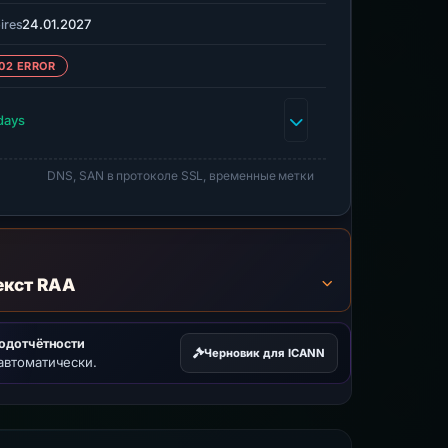
24.01.2027
ires
02 ERROR
days
DNS, SAN в протоколе SSL, временные метки
екст RAA
подотчётности
Черновик для ICANN
автоматически.