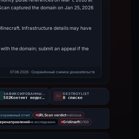
LScan captured the domain on Jan 25, 2026
Minecraft. Infrastructure details may have
with the domain; submit an appeal if the
07.08.2026
· Сохранённый снимок доказательств
ЗАФИКСИРОВАННЫЙ СТАТУС
DESTROYLIST
502Контент недоступен
В списке
сохраненный отчет
malicious
URLScan verdict
не исследовано
0/100
перенаправлений
Gridinsoft