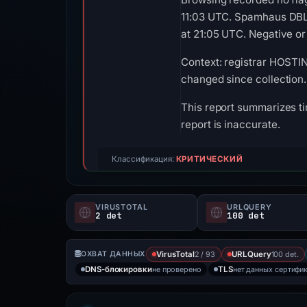
11:03 UTC. Spamhaus DBL 
at 21:05 UTC. Negative or 
Context: registrar HOSTIN
changed since collection.
This report summarizes ti
report is inaccurate.
Классификация:
КРИТИЧЕСКИЙ
VIRUSTOTAL
URLQUERY
2 det
100 det
2 / 93
100 det.
ОХВАТ ДАННЫХ
VirusTotal
URLQuery
не проверено
нет данных сертифи
DNS-блокировки
TLS