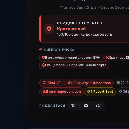
“Tornado Cash Official - Secure, Decentra
ВЕРДИКТ ПО УГРОЗЕ
Критический
100/100 оценка доказательств
СИГНАЛЫ РИСКА
Всего обнаружений вирусов: 15/94
Spamhaus DB
Олицетворение бренда: Genericcrypto
20.0
15/94 VT
URLQuery: 3 detections
Brand Impersonation
1 Report Sent
3d 
ПОДЕЛИТЬСЯ