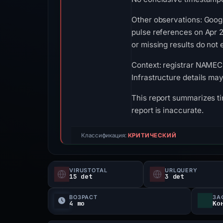
Other observations: Goog
pulse references on Apr 
or missing results do not 
Context: registrar NAMECH
Infrastructure details ma
This report summarizes ti
report is inaccurate.
Классификация:
КРИТИЧЕСКИЙ
VIRUSTOTAL
URLQUERY
15 det
3 det
ВОЗРАСТ
ЗА
4 mo
Ко