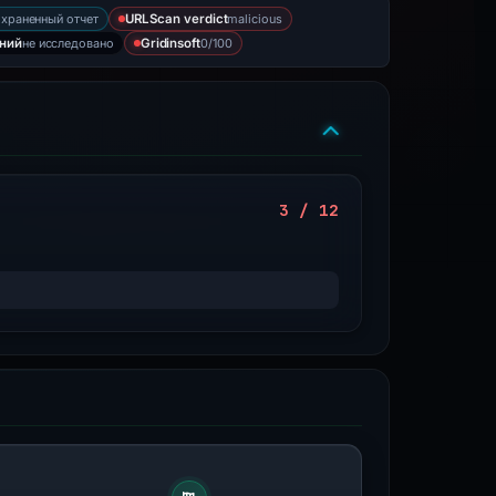
храненный отчет
malicious
URLScan verdict
не исследовано
0/100
ний
Gridinsoft
3 / 12