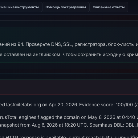
Внешние инструменты
Помощь пострадавшим
Связанные отчёты
ываний из 94. Проверьте DNS, SSL, регистратора, блок-листы 
же оставлен на английском, чтобы сохранить исходную кри
d lastmilelabs.org on Apr 20, 2026. Evidence score: 100/100 (a 
VirusTotal engines flagged the domain on May 8, 2026 at 04:40 
snapshot from Aug 6, 2026 at 18:20 UTC. Spamhaus DBL: DBL_P
 HTTP response is available; current reachability is unverifie