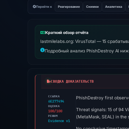
Перейти к
Реагирование
Снимки
Аналитика
Краткий обзор отчёта
lastmilelabs.org: VirusTotal — 15 срабат
Подробный анализ PhishDestroy AI ни
СВОДКА ДОКАЗАТЕЛЬСТВ
ССЫЛКА
PhishDestroy first observe
6E277494
ОЦЕНКА
Threat signals: 15 of 94 
100/100
РЕЖИМ
(MetaMask, SEAL) in the 
Evidence v1
No conclusive timestamped