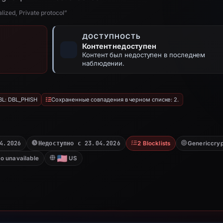
lized, Private protocol”
ДОСТУПНОСТЬ
Контент недоступен
Контент был недоступен в последнем
наблюдении.
L: DBL_PHISH
Сохраненные совпадения в черном списке: 2.
4.2026
Недоступно с 23.04.2026
2 Blocklists
Genericcry
to unavailable
US