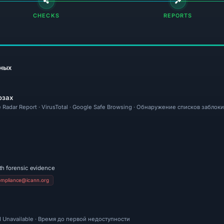
CHECKS
REPORTS
ных
озах
re Radar Report · VirusTotal · Google Safe Browsing · Обнаружение списков заблоки
th forensic evidence
ompliance@icann.org
 Unavailable · Время до первой недоступности