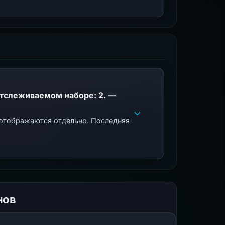
PhishDestroy указывает этот домен; совпадения общедоступного черного списка в отслеживаемом наборе: 2. —
 отображаются отдельно. Последняя
нов