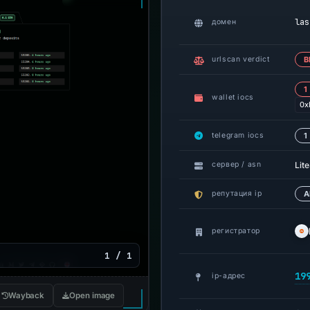
las
домен
urlscan verdict
В
1
wallet iocs
0x
telegram iocs
1
Lit
сервер / asn
репутация ip
A
регистратор
1 / 1
19
ip-адрес
Wayback
Open image