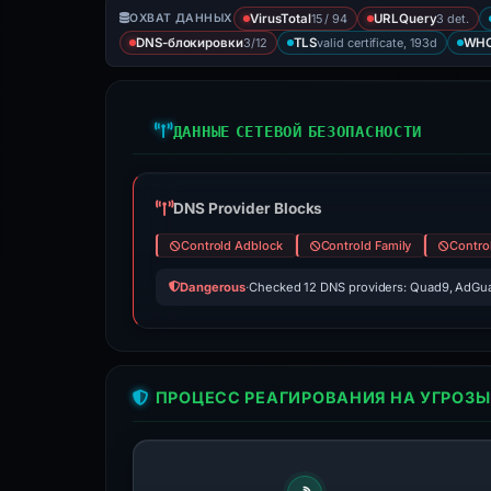
15 / 94
3 det.
ОХВАТ ДАННЫХ
VirusTotal
URLQuery
3/12
valid certificate, 193d
DNS-блокировки
TLS
WHO
ДАННЫЕ СЕТЕВОЙ БЕЗОПАСНОСТИ
DNS Provider Blocks
Controld Adblock
Controld Family
Contro
Dangerous
·
Checked 12 DNS providers: Quad9, AdGua
ПРОЦЕСС РЕАГИРОВАНИЯ НА УГРОЗЫ