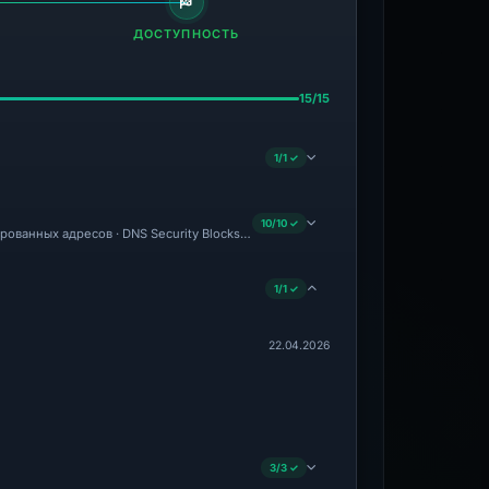
ДОСТУПНОСТЬ
15/15
1/1 ✓
10/10 ✓
рованных адресов · DNS Security Blocks · Brand Impersonation · Forensic Evidence
1/1 ✓
22.04.2026
3/3 ✓