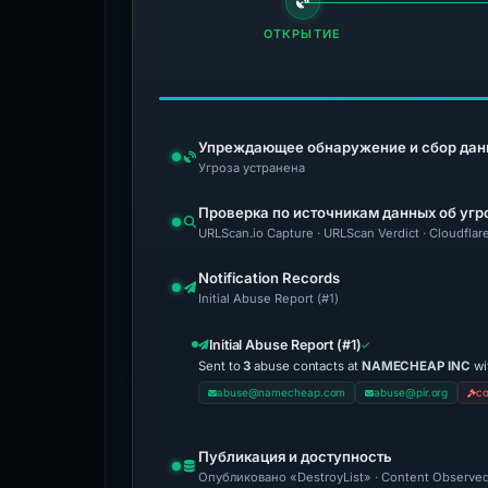
ОТКРЫТИЕ
Упреждающее обнаружение и сбор дан
Угроза устранена
Проверка по источникам данных об угр
URLScan.io Capture · URLScan Verdict · Cloudfla
Notification Records
Initial Abuse Report (#1)
Initial Abuse Report (#1)
Sent to
3
abuse contacts at
NAMECHEAP INC
wi
abuse@namecheap.com
abuse@pir.org
c
Публикация и доступность
Опубликовано «DestroyList» · Content Observed