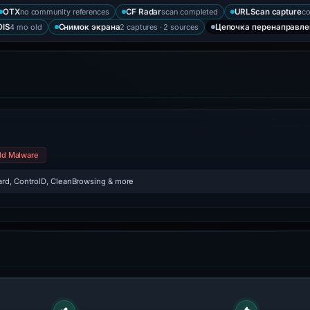
no community references
scan completed
со
OTX
CF Radar
URLScan capture
4 mo old
2 captures · 2 sources
IS
Снимок экрана
Цепочка перенаправле
ld Malware
rd, ControlD, CleanBrowsing & more