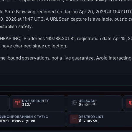
le Safe Browsing recorded no flag on Apr 20, 2026 at 11:47 U
20, 2026 at 11:47 UTC. A URLScan capture is available, but no
establish safety.
EAP INC, IP address 199.188.201.81, registration date Apr 15, 2
y have changed since collection.
me-bound observations, not a live guarantee. Avoid interacting 
DNS SECURITY
URLSCAN
312/
Отчёт ↗
ФИКСИРОВАННЫЙ СТАТУС
DESTROYLIST
нтент недоступен
В списке