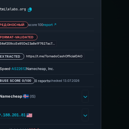
tmilelabs.org
РЕДОНОСНЫЙ
score 100
report ↗
 FORMAT-VALIDATED
B4ef209ccEe95De23a8e1F7627ac7…
https://t.me/TornadoCashOfficialDAO
 EXTRACTED
·
eSpeed
AS22612
Namecheap, Inc.
0 reports
checked 13.07.2026
BUSE SCORE 0/100
Namecheap
(IS)
9.188.201.81