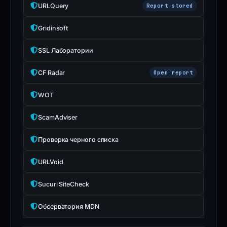
URLQuery
Report stored
Gridinsoft
SSL Лаборатории
CF Radar
Open report
WOT
ScamAdviser
Проверка черного списка
URLVoid
Sucuri SiteCheck
Обсерватория MDN