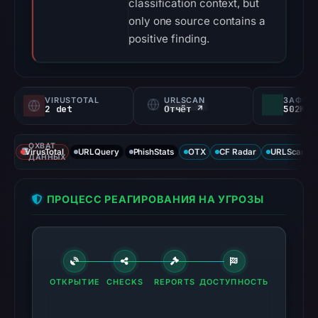
classification context, but
only one source contains a
positive finding.
VIRUSTOTAL
URLSCAN
2 det
Отчёт ↗
ОХВАТ
VirusTotal
URLQuery
PhishStats
OTX
CF Radar
URLScan ca
ДАННЫХ
ПРОЦЕСС РЕАГИРОВАНИЯ НА УГРОЗЫ
ОТКРЫТИЕ
CHECKS
REPORTS
ДОСТУПНОСТЬ