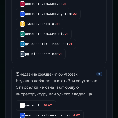
accounts.bmwweb.cc
22
accounts.bmwweb.systems
22
140bae.senes.at
21
accounts.bmwweb.biz
21
geldchantix-trade.com
21
pg.binanncee.com
21
Недавние сообщения об угрозах
6
Недавно добавленные отчёты об угрозах.
Эти ссылки не означают общую
инфраструктуру или одного владельца.
serag.top
10 VT
omni.variational-io.xin
4 VT