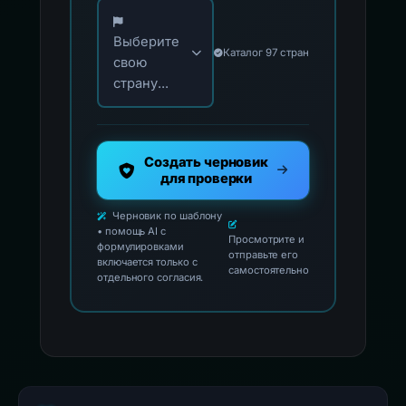
Выберите свою страну для официальных ко
Выберите
Каталог 97 стран
свою
страну...
Создать черновик
для проверки
Черновик по шаблону
• помощь AI с
Просмотрите и
формулировками
отправьте его
включается только с
самостоятельно
отдельного согласия.