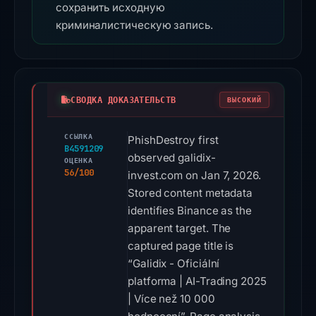
сохранить исходную
криминалистическую запись.
СВОДКА ДОКАЗАТЕЛЬСТВ
ВЫСОКИЙ
ССЫЛКА
PhishDestroy first
B4591209
observed galidix-
ОЦЕНКА
56/100
invest.com on Jan 7, 2026.
Stored content metadata
identifies Binance as the
apparent target. The
captured page title is
“Galidix - Oficiální
platforma | AI-Trading 2025
| Více než 10 000