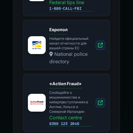
Federal tips line
1-800-CALL-FBI
Европол
Найдите официальный
канал отчетности для
вашей страны ЕС
National police
directory
«Action Fraud»
Сообщайте о
мошенничестве и
киберпреступлениях в
Англии, Уэльсе и
Северной Ирландии
Contact centre
0300 123 2040