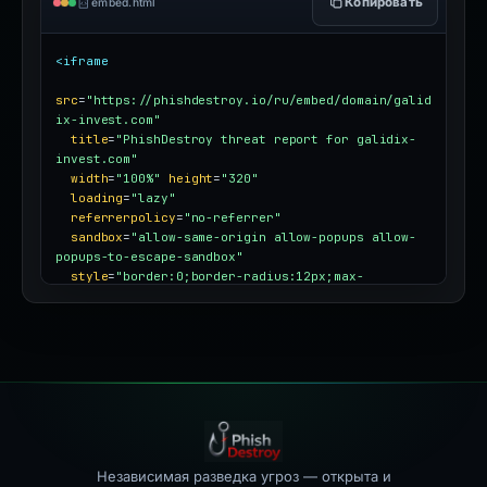
Копировать
embed.html
<iframe
src
=
"https://phishdestroy.io/ru/embed/domain/galid
ix-invest.com"
title
=
"PhishDestroy threat report for galidix-
invest.com"
width
=
"100%"
height
=
"320"
loading
=
"lazy"
referrerpolicy
=
"no-referrer"
sandbox
=
"allow-same-origin allow-popups allow-
popups-to-escape-sandbox"
style
=
"border:0;border-radius:12px;max-
width:100%"
></iframe>
Независимая разведка угроз — открыта и