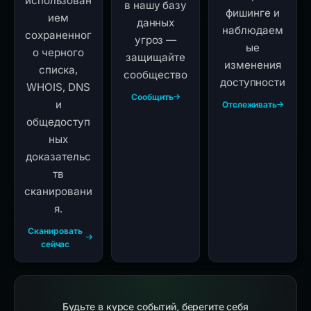
использован
в нашу базу
фишинге и
ием
данных
наблюдаем
сохраненног
угроз —
ые
о черного
защищайте
изменения
списка,
сообщество
доступности
WHOIS, DNS
Сообщить
и
Отслеживать
общедоступ
ных
доказательс
тв
сканировани
я.
Сканировать
сейчас
Будьте в курсе событий, берегите себя