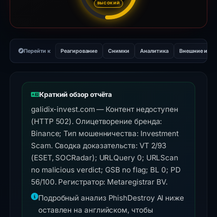
ВЫСОКИЙ
Перейти к
Реагирование
Снимки
Аналитика
Внешние инс
Краткий обзор отчёта
galidix-invest.com — Контент недоступен
(HTTP 502). Олицетворение бренда:
Binance; Тип мошенничества: Investment
Scam. Сводка доказательств: VT 2/93
(ESET, SOCRadar); URLQuery 0; URLScan
no malicious verdict; GSB no flag; BL 0; PD
56/100. Регистратор: Metaregistrar BV.
Подробный анализ PhishDestroy AI ниже
оставлен на английском, чтобы