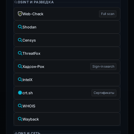
OSINT И РАЗВЕДКА
Web-Check
Full scan
Shodan
Censys
ThreatFox
Хадсон-Рок
Sign-in search
IntelX
crt.sh
Сертификаты
WHOIS
Wayback
DNS И СЕТЬ