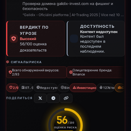
Проверка домена galidix-invest.com на фишинг и
безопасность
“Galidix - Oficiální platforma | AI-Trading 2025 | Více než 10 000 hodnocení”
ДОСТУПНОСТЬ
ВЕРДИКТ ПО
Контент недоступен
УГРОЗЕ
Контент был
Высокий
недоступен в
56/100 оценка
последнем
доказательств
наблюдении.
СИГНАЛЫ РИСКА
Всего обнаружений вирусов:
Олицетворение бренда:
2/93
Binance
2/93 VT
07.01.2026
Недоступно с 14.05.2026
Binance
Инвестиционное мошенничеств
127d to unavailab
CDN
ПОДЕЛИТЬСЯ
56
/100
ОЦЕНКА РИСКА
Оценка риска: 56 из 100. Ур