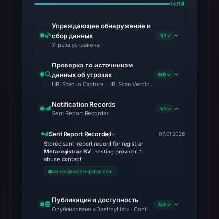
14/14
Упреждающее обнаружение и
сбор данных
1/1 ✓
Угроза устранена
Проверка по источникам
данных об угрозах
9/9 ✓
URLScan.io Capture · URLScan Verdict · Cloudflare Radar Report 
Notification Records
1/1 ✓
Sent Report Recorded
Sent Report Recorded
07.01.2026
Stored sent-report record for registrar
Metaregistrar BV
, hosting provider, 1
abuse contact
abuse@metaregistrar.com
Публикация и доступность
3/3 ✓
Опубликовано «DestroyList» · Content Observed Unavailable