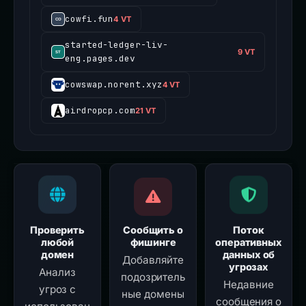
cowfi.fun
4 VT
started-ledger-liv-
9 VT
eng.pages.dev
cowswap.norent.xyz
4 VT
airdropcp.com
21 VT
Проверить
Сообщить о
Поток
любой
фишинге
оперативных
домен
данных об
Добавляйте
угрозах
Анализ
подозритель
Недавние
угроз с
ные домены
сообщения о