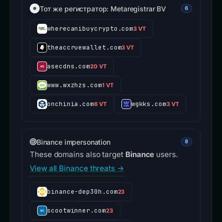
Тот же регистратор: Metaregistrar BV
6
wherecanibuycrypto.com
3 VT
theaccruewallet.com
3 VT
asecdns.com
20 VT
www.wxzhzs.com
1 VT
onchinia.com
wgkks.com
6 VT
3 VT
Binance impersonation
8
These domains also target
Binance
users.
View all Binance threats →
binance-dep30h.com
23
scootwinner.com
23