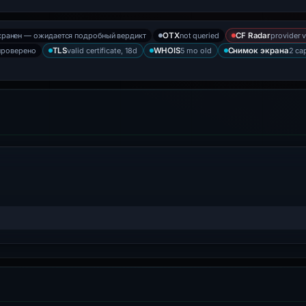
хранен — ожидается подробный вердикт
not queried
provider v
OTX
CF Radar
проверено
valid certificate, 18d
5 mo old
2 ca
TLS
WHOIS
Снимок экрана