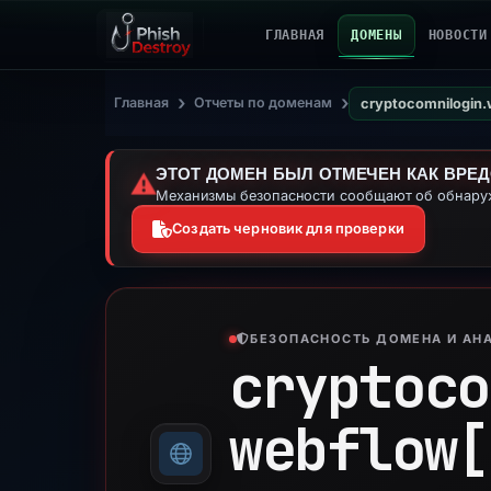
ГЛАВНАЯ
ДОМЕНЫ
НОВОСТИ
›
›
Главная
Отчеты по доменам
cryptocomnilogin.
ЭТОТ ДОМЕН БЫЛ ОТМЕЧЕН КАК ВРЕ
⚠️
Механизмы безопасности сообщают об обнаруж
Создать черновик для проверки
БЕЗОПАСНОСТЬ ДОМЕНА И АНА
cryptoco
webflow[