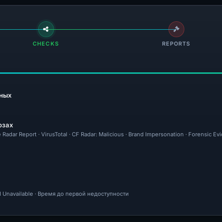
CHECKS
REPORTS
ных
озах
 Radar Report · VirusTotal · CF Radar: Malicious · Brand Impersonation · Forensic E
 Unavailable · Время до первой недоступности