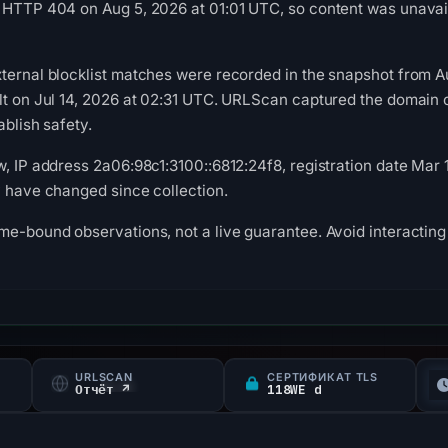
 HTTP 404 on Aug 5, 2026 at 01:01 UTC, so content was unavail
xternal blocklist matches were recorded in the snapshot from
lt on Jul 14, 2026 at 02:31 UTC. URLScan captured the domain 
ablish safety.
w, IP address 2a06:98c1:3100::6812:24f8, registration date Mar 
y have changed since collection.
me-bound observations, not a live guarantee. Avoid interacting 
URLSCAN
СЕРТИФИКАТ TLS
Отчёт ↗
118WE d