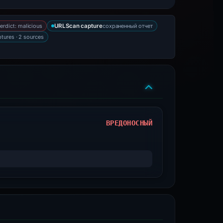
erdict: malicious
сохраненный отчет
URLScan capture
ptures · 2 sources
ВРЕДОНОСНЫЙ