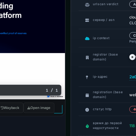
urlscan verdict
А
clo
сервер / asn
CLO
C
ip context
Реп
registrar (base
domain)
2a
ip-адрес
1 / 1
registration (base
web
domain)
Wayback
Open image
статус http
4
время до первой
118
недоступности