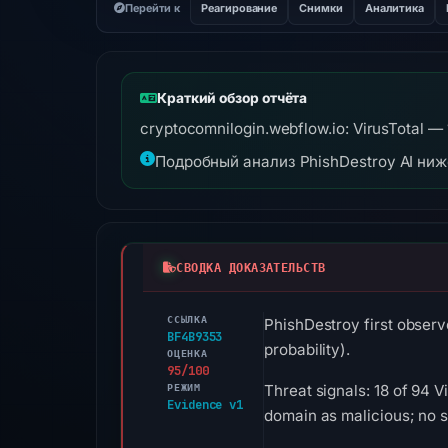
Перейти к
Реагирование
Снимки
Аналитика
Краткий обзор отчёта
cryptocomnilogin.webflow.io: VirusTotal 
Подробный анализ PhishDestroy AI ни
СВОДКА ДОКАЗАТЕЛЬСТВ
ССЫЛКА
PhishDestroy first observ
BF4B9353
probability).
ОЦЕНКА
95/100
РЕЖИМ
Threat signals: 18 of 94 
Evidence v1
domain as malicious; no 