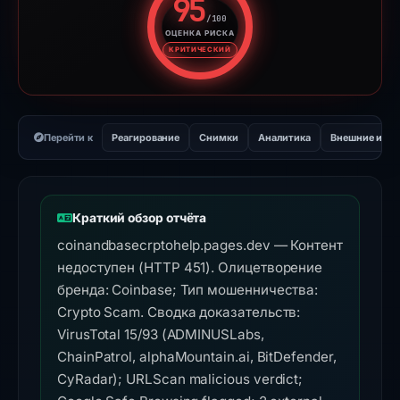
95
/100
ОЦЕНКА РИСКА
Оценка риска: 95 из 100. Ур
КРИТИЧЕСКИЙ
Перейти к
Реагирование
Снимки
Аналитика
Внешние инс
Краткий обзор отчёта
coinandbasecrptohelp.pages.dev — Контент
недоступен (HTTP 451). Олицетворение
бренда: Coinbase; Тип мошенничества:
Crypto Scam. Сводка доказательств:
VirusTotal 15/93 (ADMINUSLabs,
ChainPatrol, alphaMountain.ai, BitDefender,
CyRadar); URLScan malicious verdict;