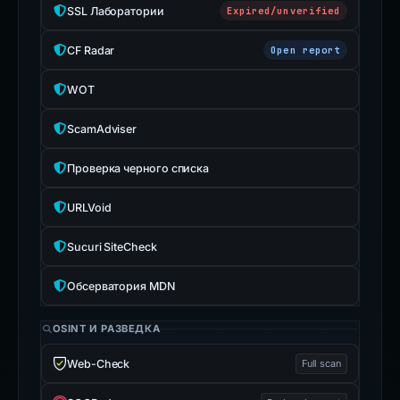
SSL Лаборатории
Expired/unverified
CF Radar
Open report
WOT
ScamAdviser
Проверка черного списка
URLVoid
Sucuri SiteCheck
Обсерватория MDN
OSINT И РАЗВЕДКА
Web-Check
Full scan