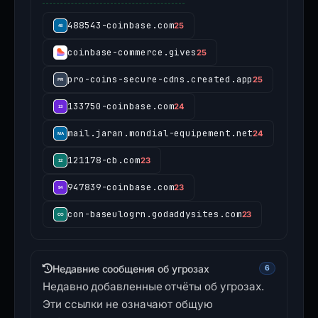
View all Coinbase threats →
488543-coinbase.com
25
coinbase-commerce.gives
25
pro-coins-secure-cdns.created.app
25
133750-coinbase.com
24
mail.jaran.mondial-equipement.net
24
121178-cb.com
23
947839-coinbase.com
23
con-baseulogrn.godaddysites.com
23
Недавние сообщения об угрозах
6
Недавно добавленные отчёты об угрозах.