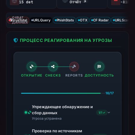
15 det
Отчёт ↗
ОХВАТ
VirusTotal
URLQuery
PhishStats
OTX
CF Radar
URLScan ca
ДАННЫХ
ПРОЦЕСС РЕАГИРОВАНИЯ НА УГРОЗЫ
ОТКРЫТИЕ
CHECKS
REPORTS
ДОСТУПНОСТЬ
16/17
Упреждающее обнаружение и
сбор данных
1/1 ✓
Угроза устранена
Проверка по источникам