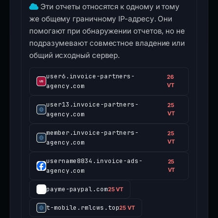
Другие отчеты об общем крае Cloudflare
6
Эти отчеты относятся к одному и тому
же общему граничному IP-адресу. Они
помогают при обнаружении отчетов, но не
подразумевают совместное владение или
общий исходный сервер.
user6.invoice-partners-
26
agency.com
VT
user13.invoice-partners-
25
agency.com
VT
member.invoice-partners-
25
agency.com
VT
username8834.invoice-ads-
25
agency.com
VT
payme-paypal.com
25 VT