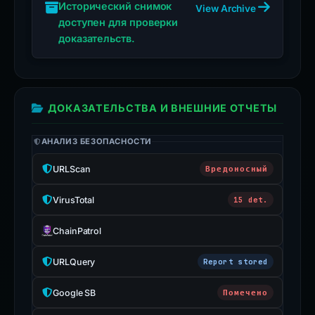
SNAPSHOT
Исторический снимок
View Archive
доступен для проверки
доказательств.
ДОКАЗАТЕЛЬСТВА И ВНЕШНИЕ ОТЧЕТЫ
АНАЛИЗ БЕЗОПАСНОСТИ
URLScan
Вредоносный
VirusTotal
15 det.
ChainPatrol
URLQuery
Report stored
Google SB
Помечено