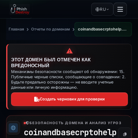
RU
›
›
Главная
Отчеты по доменам
coinandbasecrptohelp.pages.dev
⚠️
ЭТОТ ДОМЕН БЫЛ ОТМЕЧЕН КАК
ВРЕДОНОСНЫЙ
Механизмы безопасности сообщают об обнаружении: 15.
Публичные черные списки, сообщающие о совпадении: 2.
Будьте предельно осторожны — не вводите учетные
данные или личную информацию.
Создать черновик для проверки
БЕЗОПАСНОСТЬ ДОМЕНА И АНАЛИЗ УГРОЗ
coinandbasecrptohelp
Копиро