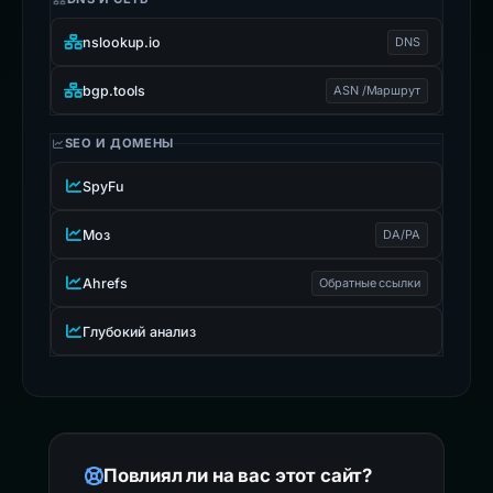
DNS И СЕТЬ
nslookup.io
DNS
bgp.tools
ASN /Маршрут
SEO И ДОМЕНЫ
SpyFu
Моз
DA/PA
Ahrefs
Обратные ссылки
Глубокий анализ