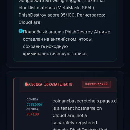
Google Safe Browsing flagged; 2 external
blocklist matches (MetaMask, SEAL);
PhishDestroy score 95/100. Регистратор:
Cloudflare.
Подробный анализ PhishDestroy AI ниже
оставлен на английском, чтобы
сохранить исходную
криминалистическую запись.
СВОДКА ДОКАЗАТЕЛЬСТВ
КРИТИЧЕСКИЙ
ССЫЛКА
coinandbasecrptohelp.pages.dev
C3826067
is a tenant hostname on
ОЦЕНКА
95/100
Cloudflare, not a
separately registered
domain. PhishDestroy first