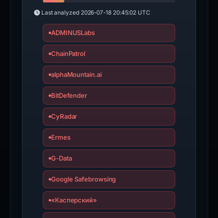
Last analyzed
2026-07-18 20:45:02 UTC
ADMINUSLabs
ChainPatrol
alphaMountain.ai
BitDefender
CyRadar
Ermes
G-Data
Google Safebrowsing
«Касперский»