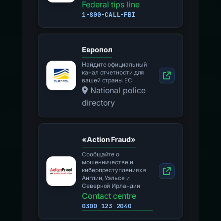
Интернете в США
Federal tips line
1-800-CALL-FBI
Европол
Найдите официальный
канал отчетности для
вашей страны ЕС
National police
directory
«Action Fraud»
Сообщайте о
мошенничестве и
киберпреступлениях в
Англии, Уэльсе и
Северной Ирландии
Contact centre
0300 123 2040