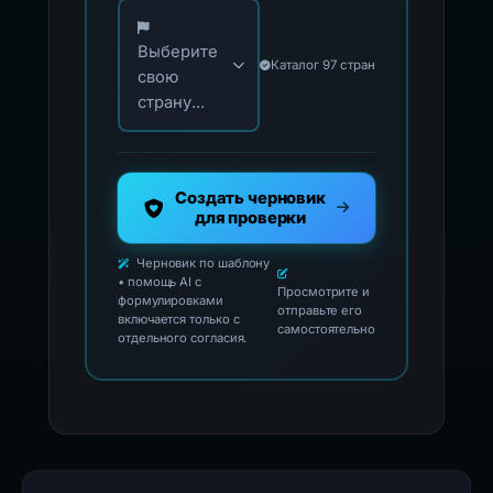
Выберите свою страну для официальных ко
Выберите
Каталог 97 стран
свою
страну...
Создать черновик
для проверки
Черновик по шаблону
• помощь AI с
Просмотрите и
формулировками
отправьте его
включается только с
самостоятельно
отдельного согласия.