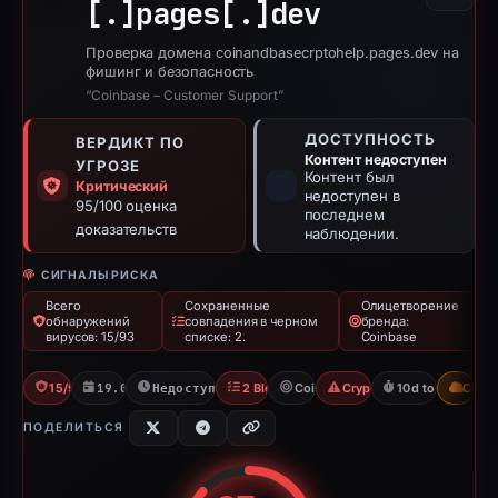
[.]
pages[.]
dev
Проверка домена coinandbasecrptohelp.pages.dev на
фишинг и безопасность
“Coinbase – Customer Support”
ДОСТУПНОСТЬ
ВЕРДИКТ ПО
Контент недоступен
УГРОЗЕ
Контент был
Критический
недоступен в
95/100 оценка
последнем
доказательств
наблюдении.
СИГНАЛЫ РИСКА
Всего
Сохраненные
Олицетворение
обнаружений
совпадения в черном
бренда:
вирусов: 15/93
списке: 2.
Coinbase
15/93 VT
19.02.2026
Недоступно с 01.03.2026
2 Blocklists
Coinbase
Crypto Scam
10d to unavailab
CDN
ПОДЕЛИТЬСЯ