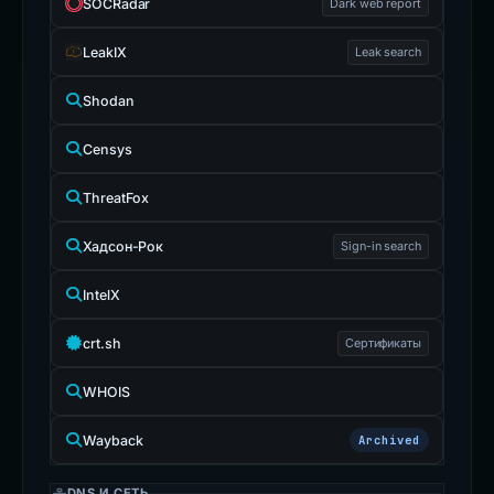
SOCRadar
Dark web report
LeakIX
Leak search
Shodan
Censys
ThreatFox
Хадсон-Рок
Sign-in search
IntelX
crt.sh
Сертификаты
WHOIS
Wayback
Archived