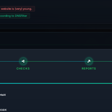
 website is (very) young.
ccording to DNSFilter
CHECKS
REPORTS
ных
озах