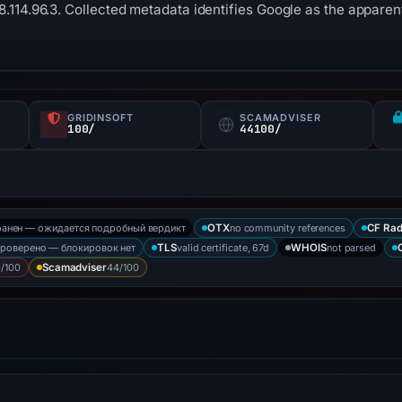
8.114.96.3. Collected metadata identifies Google as the apparent
GRIDINSOFT
SCAMADVISER
100/
44100/
ранен — ожидается подробный вердикт
no community references
OTX
CF Rad
проверено — блокировок нет
valid certificate, 67d
not parsed
TLS
WHOIS
/100
44/100
Scamadviser