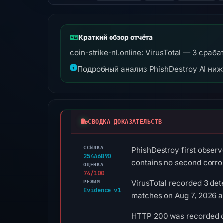
Краткий обзор отчёта
coin-strike-nl.online: VirusTotal — 3 ср
Подробный анализ PhishDestroy AI ни
СВОДКА ДОКАЗАТЕЛЬСТВ
ССЫЛКА
PhishDestroy first observe
254A6B90
contains no second corro
ОЦЕНКА
74/100
РЕЖИМ
VirusTotal recorded 3 det
Evidence v1
matches on Aug 7, 2026 a
HTTP 200 was recorded on 