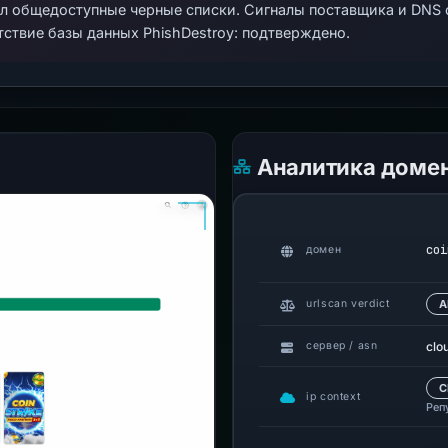
ал общедоступные черные списки. Сигналы поставщика и DNS
тствие базы данных PhishDestroy: подтверждено.
Аналитика доме
coi
домен
urlscan verdict
А
clo
сервер / asn
C
ip context
Реп