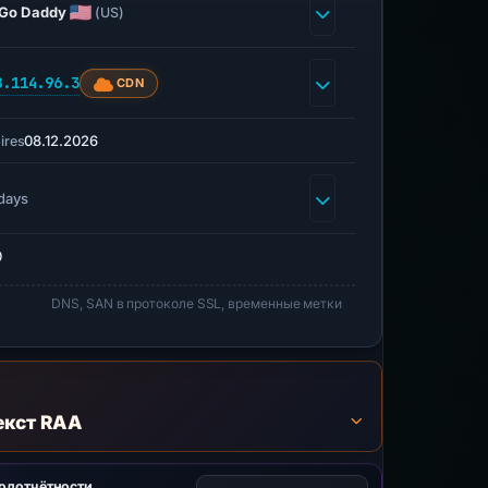
Go Daddy
(US)
8.114.96.3
CDN
08.12.2026
ires
days
0
DNS, SAN в протоколе SSL, временные метки
екст RAA
подотчётности