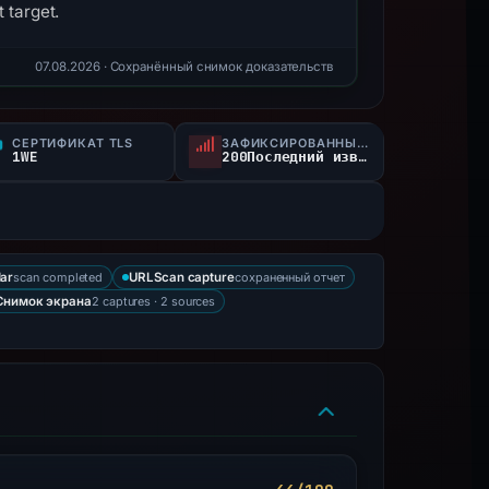
 target.
07.08.2026
· Сохранённый снимок доказательств
СЕРТИФИКАТ TLS
ЗАФИКСИРОВАННЫЙ СТАТУС
1WE
200Последний известный активный
scan completed
сохраненный отчет
ar
URLScan capture
2 captures · 2 sources
Снимок экрана