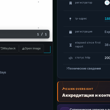
регистратор
18
ip-адрес
Exp
регистрация
1 / 1
elapsed since first
38 
report
Wayback
Open image
20
статус http
Технические сведения
 days
ICANN OVERSIGHT
Аккредитация и конт
Сатирическая записка о 