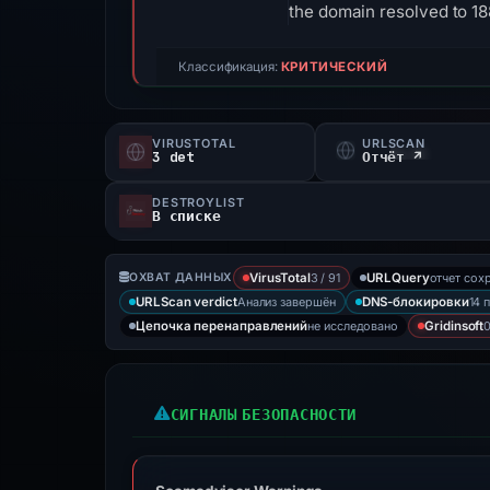
the domain resolved to 18
Классификация:
КРИТИЧЕСКИЙ
VIRUSTOTAL
URLSCAN
3 det
Отчёт ↗
DESTROYLIST
В списке
3 / 91
отчет сох
ОХВАТ ДАННЫХ
VirusTotal
URLQuery
Анализ завершён
14 
URLScan verdict
DNS-блокировки
не исследовано
0
Цепочка перенаправлений
Gridinsoft
СИГНАЛЫ БЕЗОПАСНОСТИ