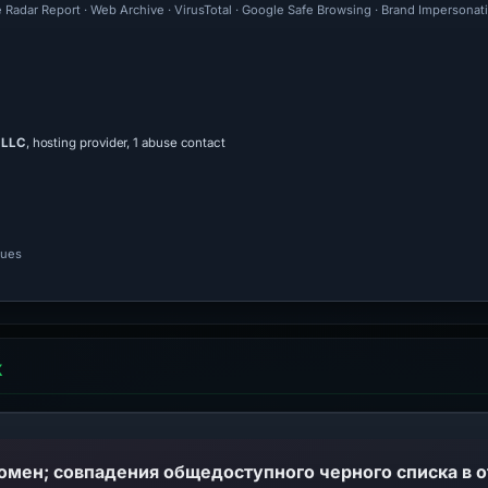
e Radar Report · Web Archive · VirusTotal · Google Safe Browsing · Brand Impersonat
 LLC
, hosting provider, 1 abuse contact
nues
Х
домен; совпадения общедоступного черного списка в 