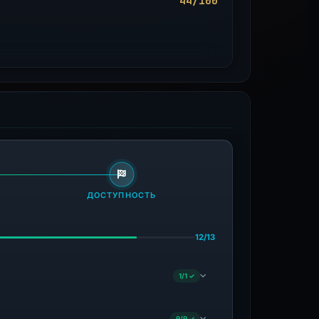
44/100
ДОСТУПНОСТЬ
12/13
1/1 ✓
9/9 ✓