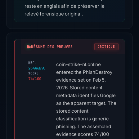
reste en anglais afin de préserver le
relevé forensique original.
RÉSUMÉ DES PREUVES
CRITIQUE
RÉF.
coin-strike-nl.online
254A6B90
entered the PhishDestroy
SCORE
74/100
evidence set on Feb 5,
2026. Stored content
metadata identifies Google
as the apparent target. The
stored content
classification is generic
phishing. The assembled
evidence scores 74/100