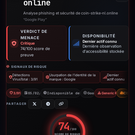
online
Analyse phishing et sécurité de coin-strike-nl.online
“Google Play”
VERDICT DE
DISPONIBILITÉ
MENACE
Dernier actif connu
Critique
Dernière observation
74/100 score de
d'accessibilité stockée
preuve
SIGNAUX DE RISQUE
Détections
Usurpation de l'identité de la
Dernier
VirusTotal : 3/91
marque : Google
actif connu
3/91 VT
05/02/2026
Indisponible depuis 20/02/2026
Google
Generic Phishing
CDN
PARTAGER
74
/100
SCORE DE RISQUE