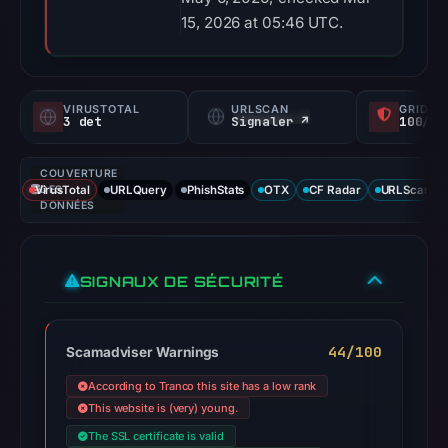
15, 2026 at 05:46 UTC.
VIRUSTOTAL
URLSCAN
GRIDIN
3 det
Signaler ↗
100/
COUVERTURE
VirusTotal
DES
URLQuery
PhishStats
OTX
CF Radar
URLScan ca
DONNÉES
SIGNAUX DE SÉCURITÉ
44/100
Scamadviser Warnings
According to Tranco this site has a low rank
This website is (very) young.
The SSL certificate is valid