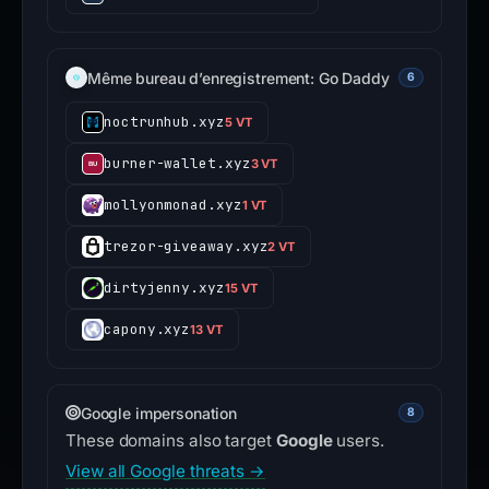
Même bureau d’enregistrement: Go Daddy
6
noctrunhub.xyz
5 VT
burner-wallet.xyz
3 VT
mollyonmonad.xyz
1 VT
trezor-giveaway.xyz
2 VT
dirtyjenny.xyz
15 VT
capony.xyz
13 VT
Google impersonation
8
These domains also target
Google
users.
View all Google threats →