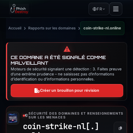
FR
›
›
Accueil
Rapports sur les domaines
coin-strike-nl.online
⚠️
CE DOMAINE A ÉTÉ SIGNALÉ COMME
MALVEILLANT
Moteurs de sécurité signalant une détection : 3. Faites preuve
d’une extrême prudence – ne saisissez pas d’informations
d’identification ou d’informations personnelles.
Créer un brouillon pour révision
SÉCURITÉ DES DOMAINES ET RENSEIGNEMENTS
SUR LES MENACES
coin-strike-nl[.]
Copier