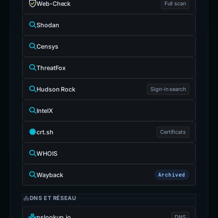
Web-Check
Full scan
Shodan
Censys
ThreatFox
Hudson Rock
Sign-in search
IntelX
crt.sh
Certificats
WHOIS
Wayback
Archived
DNS ET RÉSEAU
nslookup.io
DNS