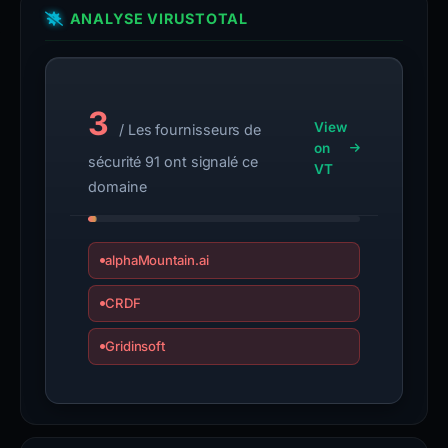
ANALYSE VIRUSTOTAL
3
View
/ Les fournisseurs de
on
sécurité 91 ont signalé ce
VT
domaine
alphaMountain.ai
CRDF
Gridinsoft