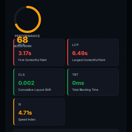
PERFORMANCE
68
FCP
LCP
NEEDS WORK
3.17s
6.49s
First Contentful Paint
Largest Contentful Paint
CLS
TBT
0.002
0ms
Cumulative Layout Shift
Total Blocking Time
SI
4.71s
Speed Index