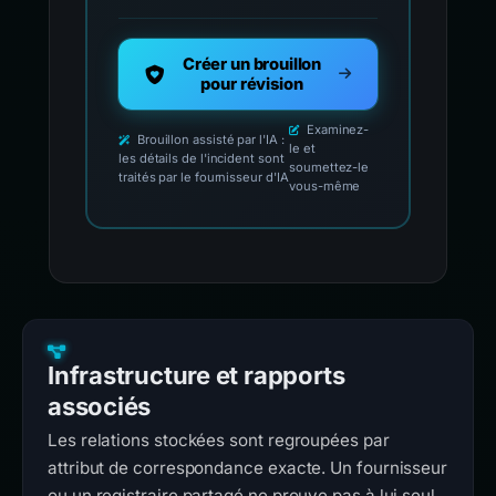
Créer un brouillon
pour révision
Examinez-
Brouillon assisté par l'IA :
le et
les détails de l'incident sont
soumettez-le
traités par le fournisseur d'IA
vous-même
Infrastructure et rapports
associés
Les relations stockées sont regroupées par
attribut de correspondance exacte. Un fournisseur
ou un registraire partagé ne prouve pas à lui seul