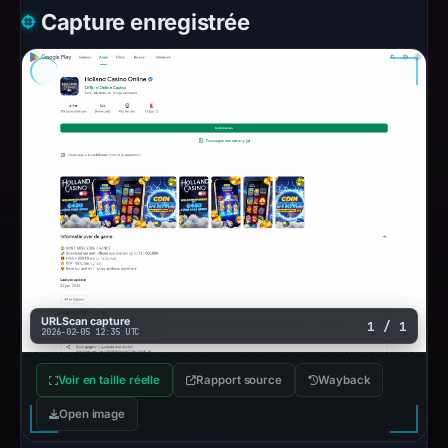
Capture enregistrée
URLScan capture
1 / 1
2026-02-05 12:35 UTC
Voir en taille réelle
Rapport source
Wayback
Open image