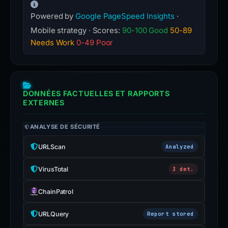
Powered by
Google PageSpeed Insights
·
Mobile strategy · Scores:
90-100 Good
50-89
Needs Work
0-49 Poor
DONNÉES FACTUELLES ET RAPPORTS
EXTERNES
ANALYSE DE SÉCURITÉ
URLScan
Analyzed
VirusTotal
3 det.
ChainPatrol
URLQuery
Report stored