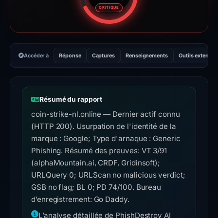
Score de risque : 74 sur 100. 
CRITIQUE
Accéder à
Réponse
Captures
Renseignements
Outils externes
Résumé du rapport
coin-strike-nl.online — Dernier actif connu
(HTTP 200). Usurpation de l'identité de la
marque : Google; Type d'arnaque : Generic
Phishing. Résumé des preuves: VT 3/91
(alphaMountain.ai, CRDF, Gridinsoft);
URLQuery 0; URLScan no malicious verdict;
GSB no flag; BL 0; PD 74/100. Bureau
d’enregistrement: Go Daddy.
L’analyse détaillée de PhishDestroy AI