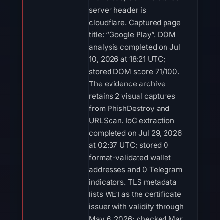
server header is
cloudflare. Captured page
title: “Google Play”. DOM
analysis completed on Jul
10, 2026 at 18:21 UTC;
stored DOM score 71/100.
The evidence archive
retains 2 visual captures
from PhishDestroy and
URLScan. IoC extraction
completed on Jul 29, 2026
at 02:37 UTC; stored 0
format-validated wallet
addresses and 0 Telegram
indicators. TLS metadata
lists WE1 as the certificate
issuer with validity through
May 6, 2026; checked Mar