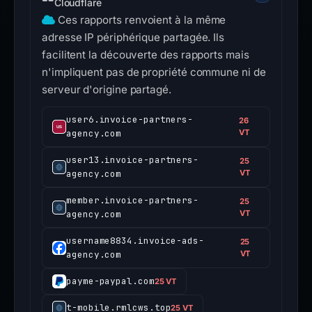
Cloudflare
Ces rapports renvoient à la même
adresse IP périphérique partagée. Ils
facilitent la découverte des rapports mais
n'impliquent pas de propriété commune ni de
serveur d'origine partagé.
user6.invoice-partners-
26
agency.com
VT
user13.invoice-partners-
25
agency.com
VT
member.invoice-partners-
25
agency.com
VT
username8834.invoice-ads-
25
agency.com
VT
payme-paypal.com
25 VT
t-mobile.rmlcws.top
25 VT