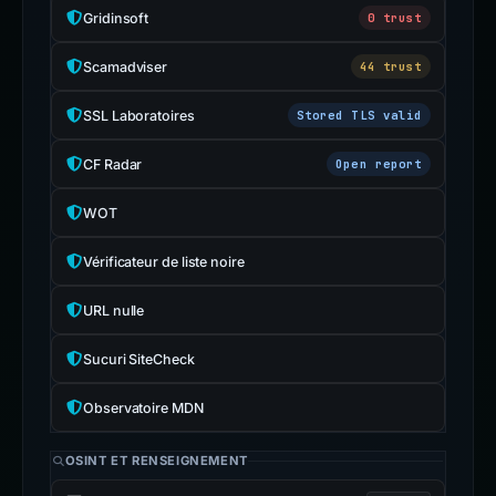
Gridinsoft
0 trust
Scamadviser
44 trust
SSL Laboratoires
Stored TLS valid
CF Radar
Open report
WOT
Vérificateur de liste noire
URL nulle
Sucuri SiteCheck
Observatoire MDN
OSINT ET RENSEIGNEMENT