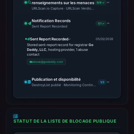
renseignements sur les menaces
9/9 ✓
URLScan.io Capture · URLScan Verdict · Cloudflare Radar Report
Notification Records
1/1 ✓
Sent Report Recorded
Sent Report Recorded
05/02/2026
Stored sent-report record for registrar
Go
Daddy, LLC
, hosting provider, 1 abuse
contact
abuse@godaddy.com
Publication et disponibilité
1/2
DestroyList publié · Monitoring Continues
STATUT DE LA LISTE DE BLOCAGE PUBLIQUE