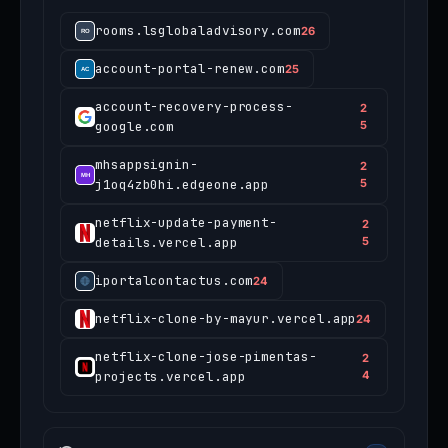
rooms.lsglobaladvisory.com
26
account-portal-renew.com
25
account-recovery-process-
2
google.com
5
mhsappsignin-
2
j1oq4zb0hi.edgeone.app
5
netflix-update-payment-
2
details.vercel.app
5
iportalcontactus.com
24
netflix-clone-by-mayur.vercel.app
24
netflix-clone-jose-pimentas-
2
projects.vercel.app
4