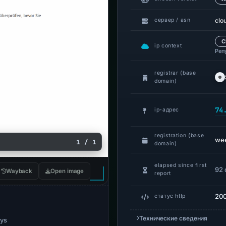
clo
сервер / asn
C
ip context
Реп
registrar (base
domain)
74
ip-адрес
registration (base
we
1 / 1
domain)
elapsed since first
92 
Wayback
Open image
report
20
статус http
Технические сведения
ays