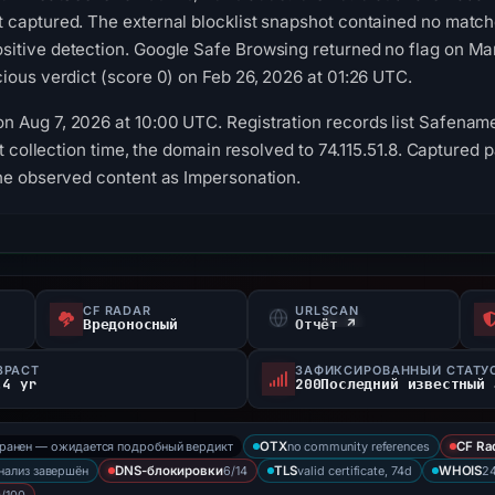
 captured. The external blocklist snapshot contained no match
itive detection. Google Safe Browsing returned no flag on M
ious verdict (score 0) on Feb 26, 2026 at 01:26 UTC.
 Aug 7, 2026 at 10:00 UTC. Registration records list Safename
At collection time, the domain resolved to 74.115.51.8. Captured
the observed content as Impersonation.
CF RADAR
URLSCAN
Вредоносный
Отчёт ↗
ЗРАСТ
ЗАФИКСИРОВАННЫЙ СТАТУ
.4 yr
хранен — ожидается подробный вердикт
no community references
OTX
CF Ra
нализ завершён
6/14
valid certificate, 74d
2
DNS-блокировки
TLS
WHOIS
/100