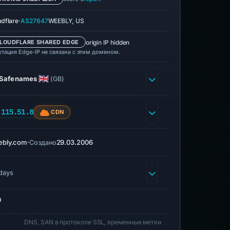
·
udflare
AS27647
WEEBLY, US
origin IP hidden
LOUDFLARE SHARED EDGE
утация Edge-IP не связана с этим доменом.
Safenames
(GB)
.115.51.8
CDN
ebly.com
·
29.03.2006
Создано
days
0
DNS, SAN в протоколе SSL, временные метки