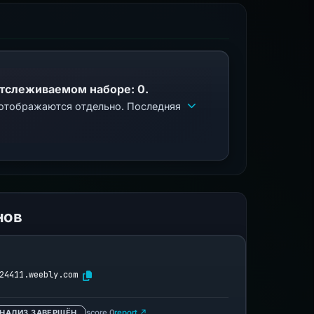
отслеживаемом наборе: 0.
 отображаются отдельно. Последняя
нов
24411.weebly.com
НАЛИЗ ЗАВЕРШЁН
score 0
report ↗