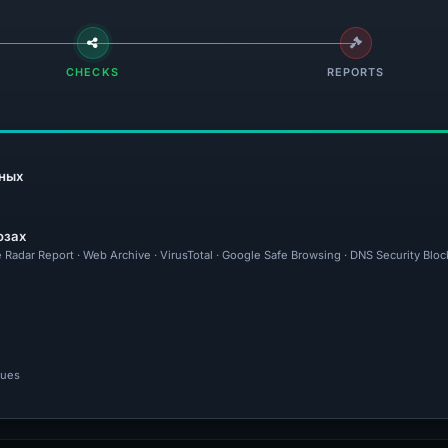
CHECKS
REPORTS
ных
озах
 Radar Report · Web Archive · VirusTotal · Google Safe Browsing · DNS Security Bloc
nues