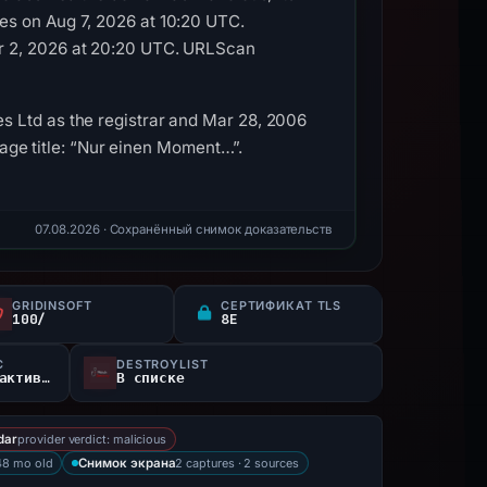
es on Aug 7, 2026 at 10:20 UTC.
ar 2, 2026 at 20:20 UTC. URLScan
s Ltd as the registrar and Mar 28, 2006
 page title: “Nur einen Moment…”.
07.08.2026
· Сохранённый снимок доказательств
GRIDINSOFT
СЕРТИФИКАТ TLS
100/
8E
С
DESTROYLIST
200Последний известный активный
В списке
provider verdict: malicious
dar
48 mo old
2 captures · 2 sources
Снимок экрана