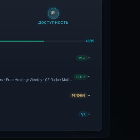
ДОСТУПНОСТЬ
13/15
1/1 ✓
11/11 ✓
ks · Free Hosting: Weebly · CF Radar: Malicious · Forensic Evidence Collected · Tec
PENDING
1/2