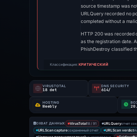
source timestamp was not
URLQuery recorded no pos
completed without a malic
HTTP 200 was recorded on
as the registration date. 
PhishDestroy classified 
Классификация:
КРИТИЧЕСКИЙ
VIRUSTOTAL
DNS SECURITY
18 det
614/
HOSTING
ВО
Weebly
20
18 / 91
отчет со
ОХВАТ ДАННЫХ
VirusTotal
URLQuery
сохраненный отчет
А
URLScan capture
URLScan verdict
не исследовано
0