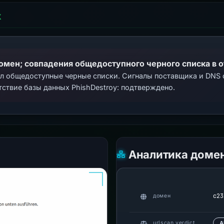
Х
домен; совпадения общедоступного черного списка в 
ал общедоступные черные списки. Сигналы поставщика и DNS
тствие базы данных PhishDestroy: подтверждено.
Аналитика доме
c23
домен
urlscan verdict
А