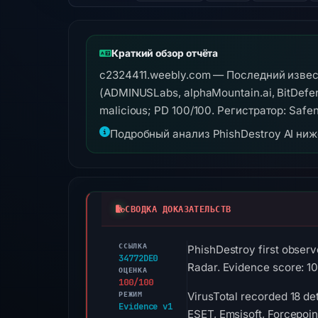
Краткий обзор отчёта
c2324411.weebly.com — Последний извест
(ADMINUSLabs, alphaMountain.ai, BitDefen
malicious; PD 100/100. Регистратор: Safe
Подробный анализ PhishDestroy AI ни
СВОДКА ДОКАЗАТЕЛЬСТВ
ССЫЛКА
PhishDestroy first obser
34772DE0
Radar. Evidence score: 1
ОЦЕНКА
100/100
РЕЖИМ
VirusTotal recorded 18 d
Evidence v1
ESET, Emsisoft, Forcepoin