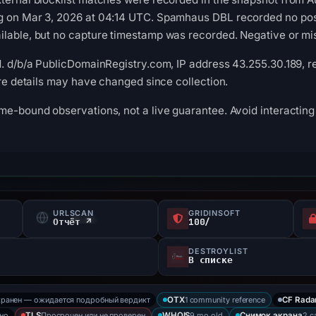
g on Mar 3, 2026 at 04:14 UTC. Spamhaus DBL recorded no posit
lable, but no capture timestamp was recorded. Negative or miss
d. d/b/a PublicDomainRegistry.com, IP address 43.255.30.189, r
ure details may have changed since collection.
me-bound observations, not a live guarantee. Avoid interacting 
URLSCAN
GRIDINSOFT
f
Отчёт ↗
100/
DESTROYLIST
В списке
хранен — ожидается подробный вердикт
1 community reference
OTX
CF Rada
ено
Просрочен или не проверен
9 mo old
2 c
TLS
WHOIS
Снимок экрана