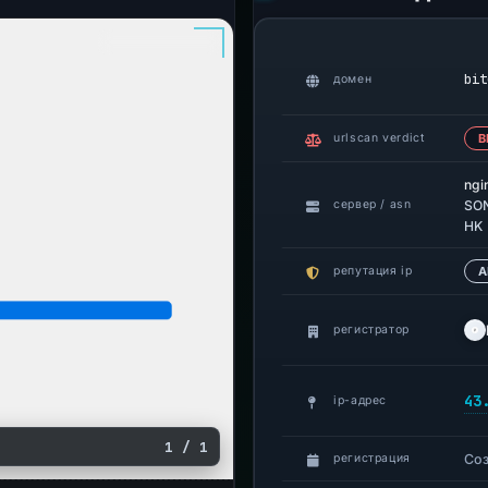
bit
домен
urlscan verdict
В
ngi
сервер / asn
SON
HK
репутация ip
A
регистратор
43
ip-адрес
1 / 1
Со
регистрация