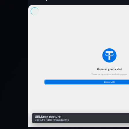
URLScan capture
Capture time unavailable