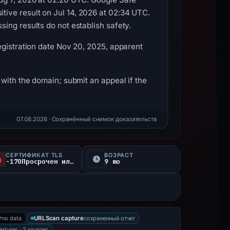
ive result on Jul 14, 2026 at 02:34 UTC.
ing results do not establish safety.
egistration date Nov 20, 2025, apparent
with the domain; submit an appeal if the
07.08.2026
· Сохранённый снимок доказательств
СЕРТИФИКАТ TLS
ВОЗРАСТ
-170Просрочен или не проверен d
9 mo
no data
сохраненный отчет
r
URLScan capture
aptures · 2 sources