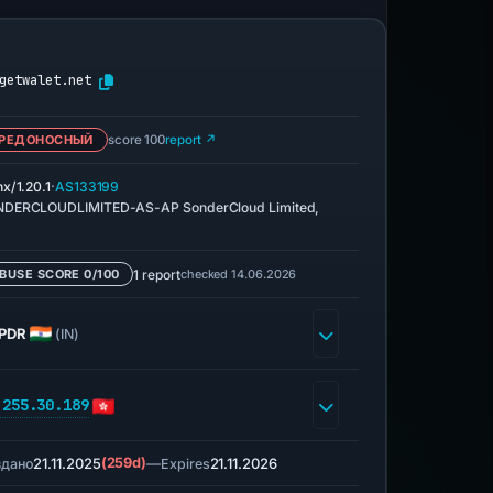
getwalet.net
РЕДОНОСНЫЙ
score 100
report ↗
·
nx/1.20.1
AS133199
DERCLOUDLIMITED-AS-AP SonderCloud Limited,
1 report
checked 14.06.2026
BUSE SCORE 0/100
PDR
(IN)
.255.30.189
21.11.2025
(259d)
—
21.11.2026
здано
Expires