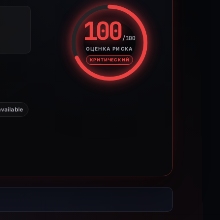
100
/100
Оценка риска: 100 из 100. У
ОЦЕНКА РИСКА
КРИТИЧЕСКИЙ
vailable