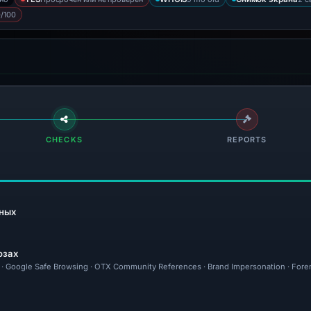
/100
CHECKS
REPORTS
ных
озах
al · Google Safe Browsing · OTX Community References · Brand Impersonation · Fore