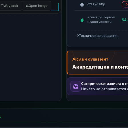
статус http
5
Wayback
Open image
время до первой
54 
недоступности
Технические сведения
ICANN OVERSIGHT
Аккредитация и конт
Сатирическая записка о 
Ничего не отправляется 
А