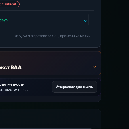
02 ERROR
days
DNS, SAN в протоколе SSL, временные метки
екст RAA
подотчётности
Черновик для ICANN
автоматически.