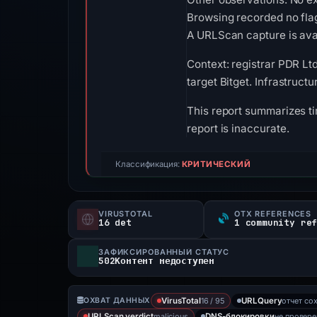
Browsing recorded no fla
A URLScan capture is avai
Context: registrar PDR Lt
target Bitget. Infrastruct
This report summarizes ti
report is inaccurate.
Классификация:
КРИТИЧЕСКИЙ
VIRUSTOTAL
OTX REFERENCES
16 det
1 community re
ЗАФИКСИРОВАННЫЙ СТАТУС
502Контент недоступен
16 / 95
отчет со
ОХВАТ ДАННЫХ
VirusTotal
URLQuery
malicious
не провер
URLScan verdict
DNS-блокировки