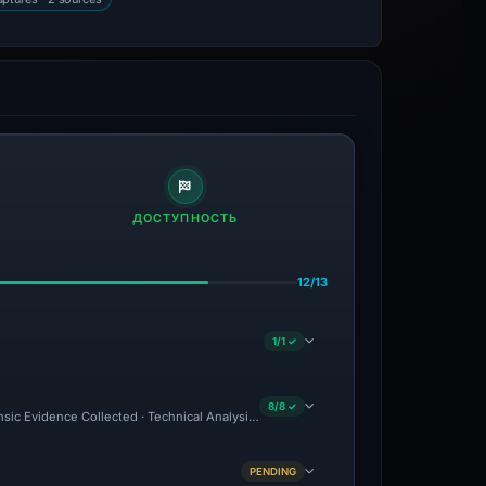
ДОСТУПНОСТЬ
12/13
1/1 ✓
8/8 ✓
nsic Evidence Collected · Technical Analysis Recorded
PENDING