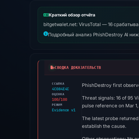
Краткий обзор отчёта
bitgetwalet.net: VirusTotal — 16 срабаты
Подробный анализ PhishDestroy AI ни
СВОДКА ДОКАЗАТЕЛЬСТВ
ССЫЛКА
PhishDestroy first observe
4C084E4C
ОЦЕНКА
Threat signals: 16 of 95 
100/100
РЕЖИМ
pulse reference on Mar 1,
Evidence v1
The latest probe returned
establish the cause.
Other observations: No ex