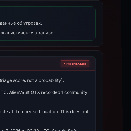
 данные об угрозах.
миналистическую запись.
КРИТИЧЕСКИЙ
riage score, not a probability).
4 UTC. AlienVault OTX recorded 1 community
ble at the checked location. This does not
Aug 7, 2026 at 02:20 UTC. Google Safe