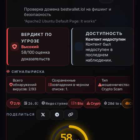
Проверка домена bestwallet.lol на фишинг и
безопасность
“Apache2 Ubuntu Default Page: It works”
ДОСТУПНОСТЬ
ВЕРДИКТ ПО
Контент недоступен
УГРОЗЕ
Контент был
Высокий
недоступен в
58/100 оценка
последнем
доказательств
наблюдении.
СИГНАЛЫ РИСКА
Всего
Сохраненные
Тип
обнаружений
совпадения в черном
мошенничества:
вирусов: 2/93
списке: 1.
Crypto Scam
2/93 VT
26.02.2026
Недоступно с 26.03.2026
1 Blocklist
Crypto Scam
28d to unavailable
CDN
ПОДЕЛИТЬСЯ
58