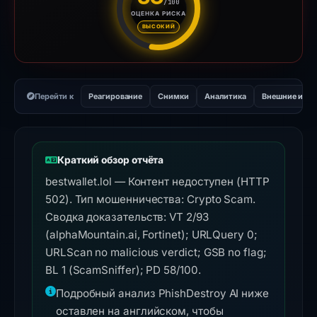
/100
ОЦЕНКА РИСКА
Оценка риска: 58 из 100. Ур
ВЫСОКИЙ
Перейти к
Реагирование
Снимки
Аналитика
Внешние инс
Краткий обзор отчёта
bestwallet.lol — Контент недоступен (HTTP
502). Тип мошенничества: Crypto Scam.
Сводка доказательств: VT 2/93
(alphaMountain.ai, Fortinet); URLQuery 0;
URLScan no malicious verdict; GSB no flag;
BL 1 (ScamSniffer); PD 58/100.
Подробный анализ PhishDestroy AI ниже
оставлен на английском, чтобы