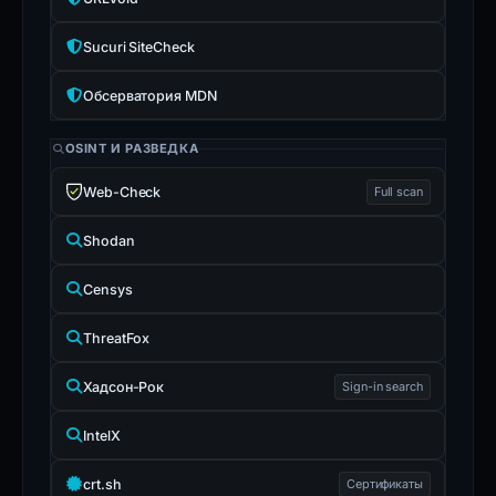
Sucuri SiteCheck
Обсерватория MDN
OSINT И РАЗВЕДКА
Web-Check
Full scan
Shodan
Censys
ThreatFox
Хадсон-Рок
Sign-in search
IntelX
crt.sh
Сертификаты