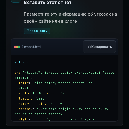
Вставить этот отчет
Разместите эту информацию об угрозах на
своём сайте или в блоге
READ-ONLY
Копировать
embed.html
<iframe
src
=
"https://phishdestroy.io/ru/embed/domain/bestw
allet.lol"
title
=
"PhishDestroy threat report for 
bestwallet.lol"
width
=
"100%"
height
=
"320"
loading
=
"lazy"
referrerpolicy
=
"no-referrer"
sandbox
=
"allow-same-origin allow-popups allow-
popups-to-escape-sandbox"
style
=
"border:0;border-radius:12px;max-
width:100%"