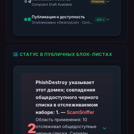
PENDING
Complaint Draft Available
Публикация и доступность
3/3 ✓
Опубликовано «DestroyList» · Content Observed Unavailable
СТАТУС В ПУБЛИЧНЫХ БЛОК-ЛИСТАХ
PhishDestroy указывает
этот домен; совпадения
общедоступного черного
списка в отслеживаемом
наборе: 1. —
ScamSniffer
Область применения: 10
2
отслеживал общедоступные
черные списки. Сигналы