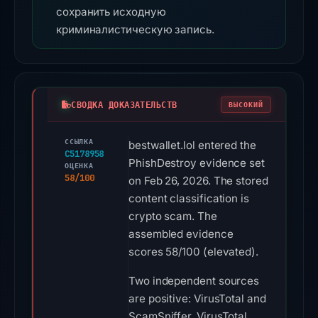
сохранить исходную
криминалистическую запись.
СВОДКА ДОКАЗАТЕЛЬСТВ
ВЫСОКИЙ
ССЫЛКА
bestwallet.lol entered the
C5178958
PhishDestroy evidence set
ОЦЕНКА
58/100
on Feb 26, 2026. The stored
content classification is
crypto scam. The
assembled evidence
scores 58/100 (elevated).
Two independent sources
are positive: VirusTotal and
ScamSniffer. VirusTotal