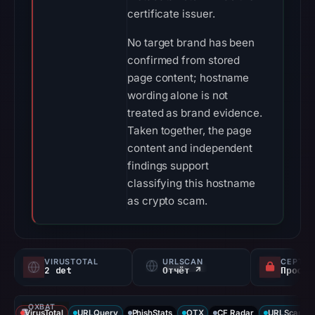
certificate issuer.
No target brand has been
confirmed from stored
page content; hostname
wording alone is not
treated as brand evidence.
Taken together, the page
content and independent
findings support
classifying this hostname
as crypto scam.
VIRUSTOTAL
URLSCAN
СЕРТИФ
2 det
Отчёт ↗
ОХВАТ
VirusTotal
URLQuery
PhishStats
OTX
CF Radar
URLScan ca