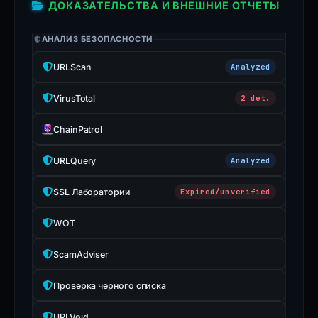
ДОКАЗАТЕЛЬСТВА И ВНЕШНИЕ ОТЧЕТЫ
АНАЛИЗ БЕЗОПАСНОСТИ
URLScan
Analyzed
VirusTotal
2 det.
ChainPatrol
URLQuery
Analyzed
SSL Лаборатории
Expired/unverified
WOT
ScamAdviser
Проверка черного списка
URLVoid