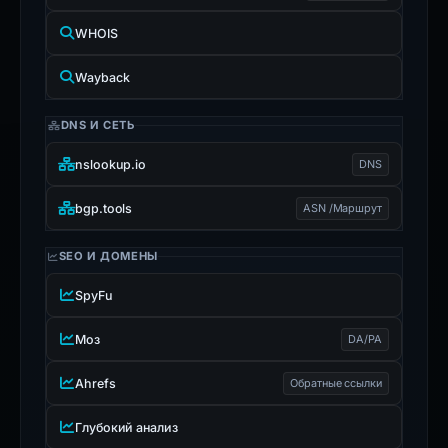
WHOIS
Wayback
DNS И СЕТЬ
nslookup.io
DNS
bgp.tools
ASN /Маршрут
SEO И ДОМЕНЫ
SpyFu
Моз
DA/PA
Ahrefs
Обратные ссылки
Глубокий анализ