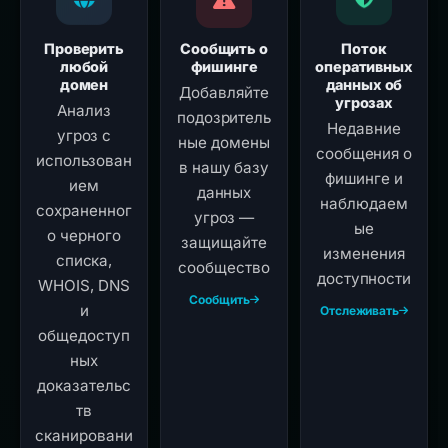
Проверить
Сообщить о
Поток
любой
фишинге
оперативных
домен
данных об
Добавляйте
угрозах
Анализ
подозритель
Недавние
угроз с
ные домены
сообщения о
использован
в нашу базу
фишинге и
ием
данных
наблюдаем
сохраненног
угроз —
ые
о черного
защищайте
изменения
списка,
сообщество
доступности
WHOIS, DNS
Сообщить
и
Отслеживать
общедоступ
ных
доказательс
тв
сканировани