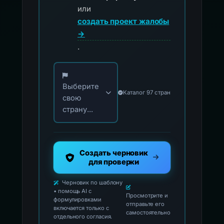
или
создать проект жалобы
→
.
Выберите свою страну для официальных ко
Выберите
Каталог 97 стран
свою
страну...
Создать черновик
для проверки
Черновик по шаблону
• помощь AI с
Просмотрите и
формулировками
отправьте его
включается только с
самостоятельно
отдельного согласия.