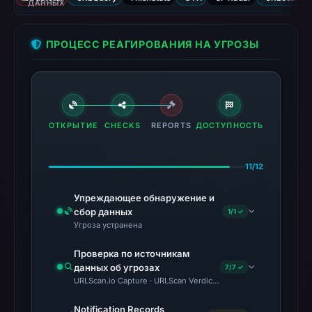
ДАННЫХ
ПРОЦЕСС РЕАГИРОВАНИЯ НА УГРОЗЫ
ОТКРЫТИЕ
CHECKS
REPORTS
ДОСТУПНОСТЬ
11/12
Упреждающее обнаружение и
сбор данных
1/1 ✓
Угроза устранена
Проверка по источникам
данных об угрозах
7/7 ✓
URLScan.io Capture · URLScan Verdict · VirusTotal · Google S
Notification Records