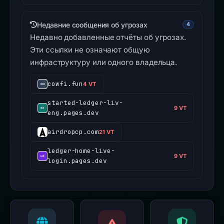
Недавние сообщения об угрозах
4
Недавно добавленные отчёты об угрозах.
Эти ссылки не означают общую
инфраструктуру или одного владельца.
cowfi.fun
4 VT
started-ledger-liv-
9 VT
eng.pages.dev
airdropcp.com
21 VT
ledger-home-live-
9 VT
login.pages.dev