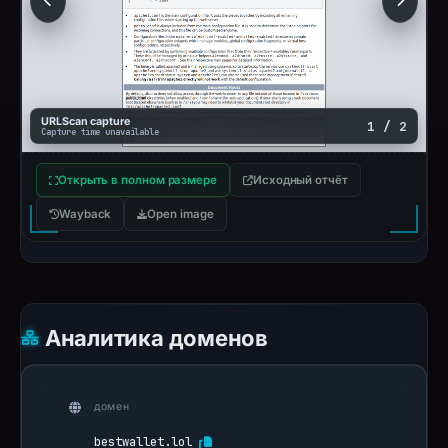
URLScan capture
1 / 2
Capture time unavailable
Открыть в полном размере
Исходный отчёт
Wayback
Open image
Аналитика доменов
домен
bestwallet.lol