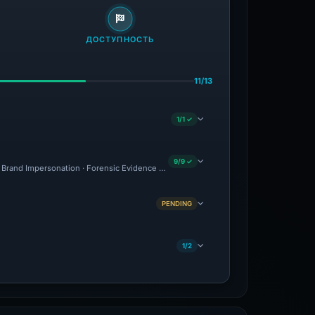
ДОСТУПНОСТЬ
11/13
1/1 ✓
9/9 ✓
 · Brand Impersonation · Forensic Evidence Collected · Technical Analysis Recorded
PENDING
1/2