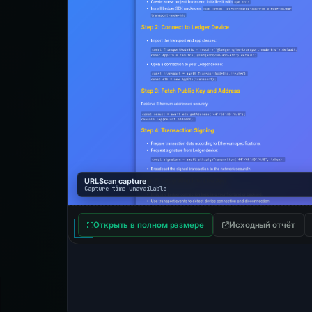
URLScan capture
Capture time unavailable
Открыть в полном размере
Исходный отчёт