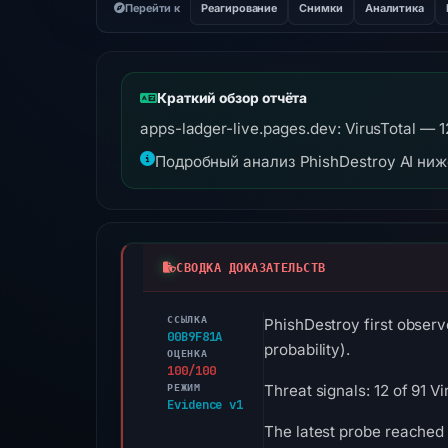
Перейти к
Реагирование
Снимки
Аналитика
Краткий обзор отчёта
apps-ladger-live.pages.dev: VirusTotal —
Подробный анализ PhishDestroy AI ни
СВОДКА ДОКАЗАТЕЛЬСТВ
ССЫЛКА
PhishDestroy first observ
00B9F81A
probability).
ОЦЕНКА
100/100
РЕЖИМ
Threat signals: 12 of 91 
Evidence v1
The latest probe reached