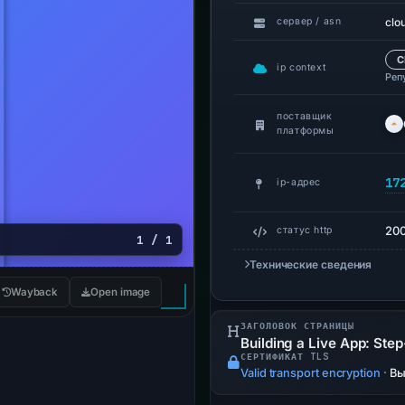
clo
сервер / asn
C
ip context
Реп
поставщик
платформы
17
ip-адрес
20
статус http
1 / 1
Технические сведения
Wayback
Open image
ЗАГОЛОВОК СТРАНИЦЫ
Building a Live App: Step
СЕРТИФИКАТ TLS
Valid transport encryption
·
Вы