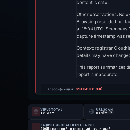
content is safe.
Other observations: No e
Browsing recorded no fla
at 16:04 UTC. Spamhaus DB
capture timestamp was rec
Context: registrar Cloudfl
details may have changed 
This report summarizes ti
report is inaccurate.
Классификация:
КРИТИЧЕСКИЙ
VIRUSTOTAL
URLSCAN
12 det
Отчёт ↗
ЗАФИКСИРОВАННЫЙ СТАТУС
200Последний известный активный