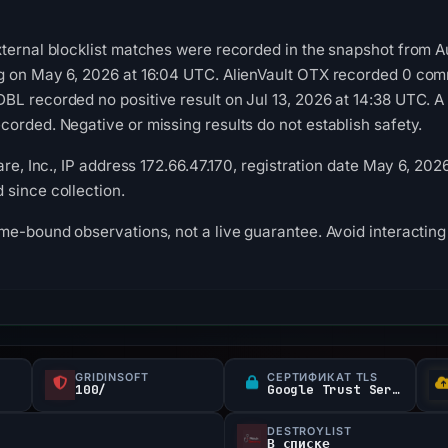
xternal blocklist matches were recorded in the snapshot from 
g on May 6, 2026 at 16:04 UTC. AlienVault OTX recorded 0 co
L recorded no positive result on Jul 13, 2026 at 14:38 UTC. A
orded. Negative or missing results do not establish safety.
are, Inc., IP address 172.66.47.170, registration date May 6, 202
since collection.
me-bound observations, not a live guarantee. Avoid interacting 
GRIDINSOFT
СЕРТИФИКАТ TLS
100/
Google Trust Services
DESTROYLIST
В списке