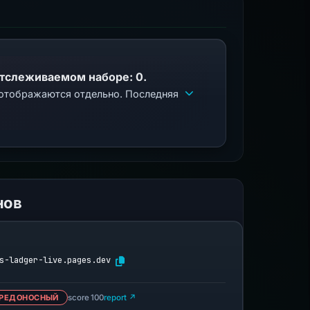
отслеживаемом наборе: 0.
 отображаются отдельно. Последняя
нов
s-ladger-live.pages.dev
РЕДОНОСНЫЙ
score 100
report ↗