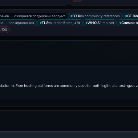
хранен — ожидается подробный вердикт
no community references
OTX
CF Ra
но — блокировок нет
valid certificate, 47d
3 mo old
TLS
WHOIS
Снимок 
/100
platform). Free hosting platforms are commonly used for both legitimate testing/de