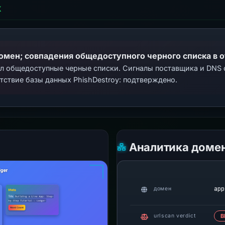
Х
домен; совпадения общедоступного черного списка в 
ал общедоступные черные списки. Сигналы поставщика и DNS
тствие базы данных PhishDestroy: подтверждено.
Аналитика доме
app
домен
urlscan verdict
В