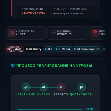
85/100
(a
Классификация:
07.08.2026
· Сохранённый
КРИТИЧЕСКИЙ
triage
снимок доказательств
score,
not
VIRUSTOTAL
URLSCAN
GRIDIN
a
7 det
Отчёт ↗
100/
probability).
ОХВАТ
Threat
VirusTotal
URLQuery
OTX
CF Radar
URLScan capture
URLS
ДАННЫХ
signals:
7
ПРОЦЕСС РЕАГИРОВАНИЯ НА УГРОЗЫ
of
95
VirusTotal
engines
flagged
ОТКРЫТИЕ
CHECKS
REPORTS
ДОСТУПНОСТЬ
the
domain
14/15
on