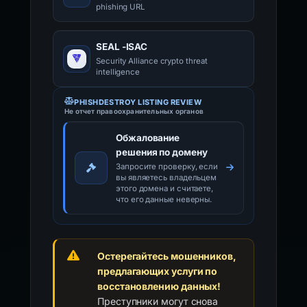
phishing URL
SEAL -ISAC
Security Alliance crypto threat
intelligence
PHISHDESTROY LISTING REVIEW
Не отчет правоохранительных органов
Обжалование
решения по домену
Запросите проверку, если
вы являетесь владельцем
этого домена и считаете,
что его данные неверны.
Остерегайтесь мошенников,
предлагающих услуги по
восстановлению данных!
Преступники могут снова