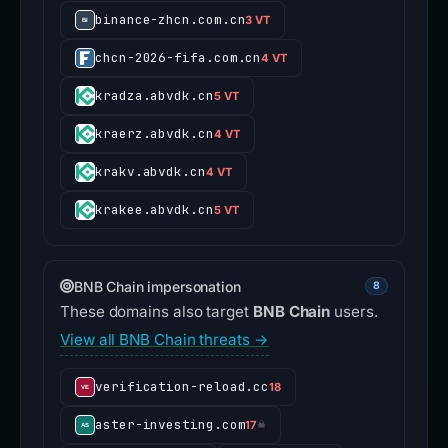
binance-zhcn.com.cn
3 VT
chcn-2026-fifa.com.cn
4 VT
kradza.abvdk.cn
5 VT
kraerz.abvdk.cn
4 VT
krakv.abvdk.cn
4 VT
krakee.abvdk.cn
5 VT
BNB Chain impersonation
8
These domains also target
BNB Chain
users.
View all BNB Chain threats →
verification-reload.cc
18
aster-investing.com
17
☠