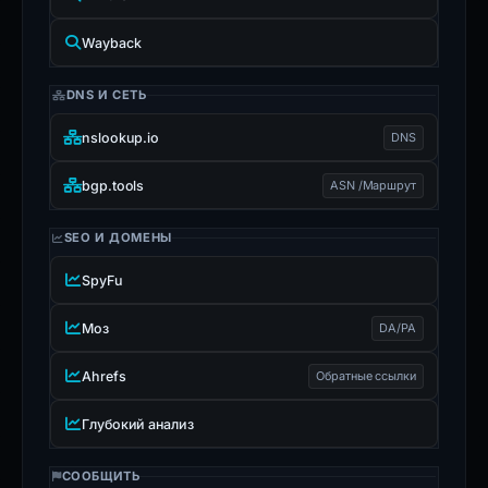
Wayback
DNS И СЕТЬ
nslookup.io
DNS
bgp.tools
ASN /Маршрут
SEO И ДОМЕНЫ
SpyFu
Моз
DA/PA
Ahrefs
Обратные ссылки
Глубокий анализ
СООБЩИТЬ