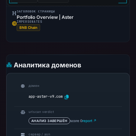
Google
Safe
ЗАГОЛОВОК СТРАНИЦЫ
Portfolio Overview | Aster
Browsing
IMPERSONATES
recorded
BNB Chain
no
flag
on
Mar
Аналитика доменов
3,
2026
at
домен
04:14
UTC.
app-aster-v9.com
AlienVault
OTX
urlscan verdict
recorded
АНАЛИЗ ЗАВЕРШЁН
score 0
report ↗
0
community
сервер / asn