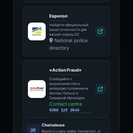
Европол
Найдите официальный
канал отчетности для
вашей страны ЕС
National police
directory
«Action Fraud»
Сообщайте о
мошенничестве и
киберпреступлениях в
Англии, Уэльсе и
Северной Ирландии
Contact centre
0300 123 2040
Chainabuse
Report a crypto wallet, transaction, or