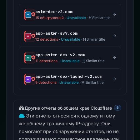
asterdex-v2.com
15 обнаружений
·
Unavailable
·
Similar title
app-aster-sv9.com
12 detections
·
Unavailable
·
Similar title
app-aster-dex-v2.com
11 detections
·
Unavailable
·
Similar title
app-aster-dex-launch-v2.com
9 detections
·
Unavailable
·
Similar title
Другие отчеты об общем крае Cloudflare
6
Эти отчеты относятся к одному и тому
же общему граничному IP-адресу. Они
помогают при обнаружении отчетов, но не
подразумевают совместное владение или