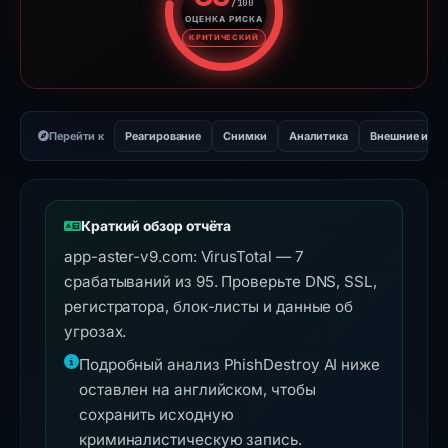
/100
ОЦЕНКА РИСКА
Оценка риска: 85 из 100. Ур
КРИТИЧЕСКИЙ
Перейти к
Реагирование
Снимки
Аналитика
Внешние инс
Краткий обзор отчёта
app-aster-v9.com: VirusTotal — 7
срабатываний из 95. Проверьте DNS, SSL,
регистратора, блок-листы и данные об
угрозах.
Подробный анализ PhishDestroy AI ниже
оставлен на английском, чтобы
сохранить исходную
криминалистическую запись.