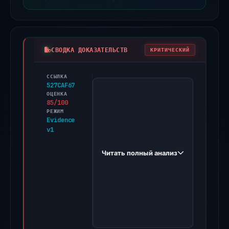
СВОДКА ДОКАЗАТЕЛЬСТВ
КРИТИЧЕСКИЙ
ССЫЛКА
PhishDestroy
527CAF67
first
ОЦЕНКА
85/100
observed
РЕЖИМ
app-
Evidence
v1
aster-
v9.com
Читать полный анализ
on
Oct
14,
2025.
Evidence
score: