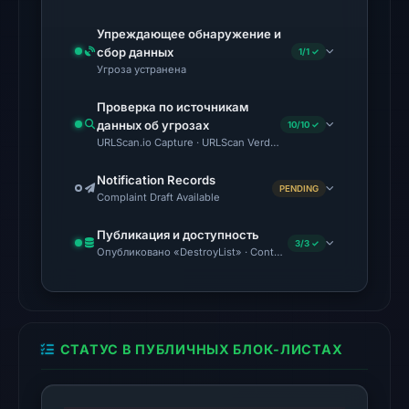
Jun
Упреждающее обнаружение и
15,
сбор данных
1/1 ✓
2026
Угроза устранена
at
Проверка по источникам
22:18
данных об угрозах
10/10 ✓
UTC.
URLScan.io Capture · URLScan Verdict · Cloudflare Radar Repor
External
Notification Records
blocklists:
PENDING
Complaint Draft Available
3
matches
Публикация и доступность
3/3 ✓
(Polkadot,
Опубликовано «DestroyList» · Content Observed Unavailable
Enkrypt,
Codeesura)
in
the
СТАТУС В ПУБЛИЧНЫХ БЛОК-ЛИСТАХ
snapshot
from