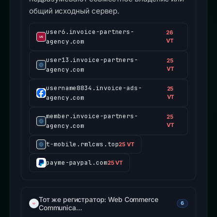
общий исходный сервер.
user6.invoice-partners-
26
agency.com
VT
user13.invoice-partners-
25
agency.com
VT
username8834.invoice-ads-
25
agency.com
VT
member.invoice-partners-
25
agency.com
VT
t-mobile.rmlcws.top
25 VT
payme-paypal.com
25 VT
Тот же регистратор: Web Commerce
6
Communica…