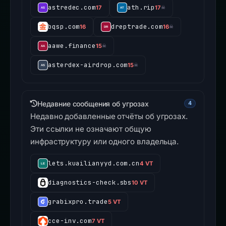
astredec.com
ath.rip
17
17
☠
bqsp.com
dreptrade.com
16
16
☠
aawe.finance
15
☠
asterdex-airdrop.com
15
☠
Недавние сообщения об угрозах
4
Недавно добавленные отчёты об угрозах.
Эти ссылки не означают общую
инфраструктуру или одного владельца.
lets.kuailianyyd.com.cn
4 VT
diagnostics-check.sbs
10 VT
grabixpro.trade
5 VT
cce-inv.com
7 VT