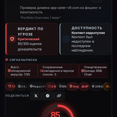
Проверка домена app-aster-v9.com на фишинг и
безопасность
“Portfolio Overview | Aster”
ДОСТУПНОСТЬ
ВЕРДИКТ ПО
Контент недоступен
УГРОЗЕ
Контент был
Критический
недоступен в
85/100 оценка
последнем
доказательств
наблюдении.
СИГНАЛЫ РИСКА
Всего
Сохраненные
Олицетворение
обнаружений
совпадения в черном
бренда: BNB
вирусов: 7/95
списке: 3.
Chain
7/95 VT
14.10.2025
Недоступно с 12.05.2026
3 Blocklists
BNB Chain
Angel Drainer
NFT Scam
209d to unavai
CDN
ПОДЕЛИТЬСЯ
85