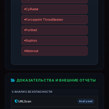
9,
2025,
CyRadar
apparent
Forcepoint ThreatSeeker
target
BNB
Fortinet
Chain.
Infrastructure
Sophos
details
Webroot
may
have
changed
since
collection.
ДОКАЗАТЕЛЬСТВА И ВНЕШНИЕ ОТЧЕТЫ
This
report
АНАЛИЗ БЕЗОПАСНОСТИ
summarizes
URLScan
Analyzed
time-