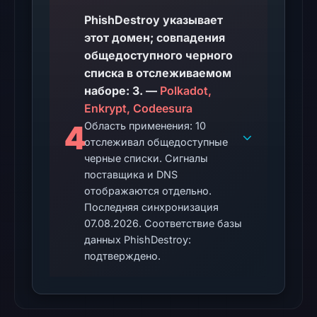
Aug
7,
PhishDestroy указывает
2026
этот домен; совпадения
at
общедоступного черного
02:20
списка в отслеживаемом
UTC.
наборе: 3. —
Polkadot,
Enkrypt, Codeesura
The
4
Область применения: 10
latest
отслеживал общедоступные
probe
черные списки. Сигналы
returned
поставщика и DNS
HTTP
отображаются отдельно.
502
Последняя синхронизация
07.08.2026. Соответствие базы
on
данных PhishDestroy:
Aug
подтверждено.
7,
2026
at
01:09