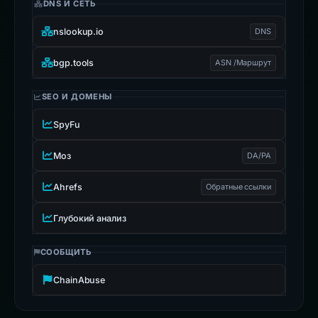
DNS И СЕТЬ
nslookup.io
DNS
bgp.tools
ASN /Маршрут
SEO И ДОМЕНЫ
SpyFu
Моз
DA/PA
Ahrefs
Обратные ссылки
Глубокий анализ
СООБЩИТЬ
ChainAbuse