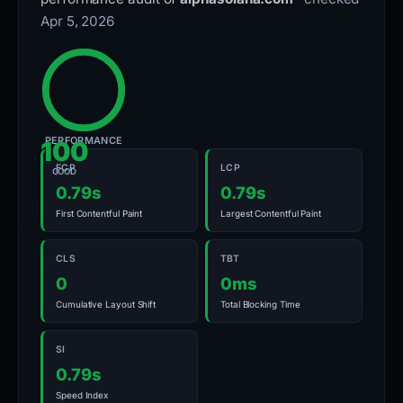
Apr 5, 2026
PERFORMANCE
100
FCP
LCP
GOOD
0.79s
0.79s
First Contentful Paint
Largest Contentful Paint
CLS
TBT
0
0ms
Cumulative Layout Shift
Total Blocking Time
SI
0.79s
Speed Index