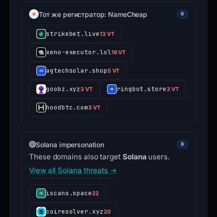
Тот же регистратор: NameCheap
6
strikebet.live
13 VT
xeno-executor.lol
16 VT
agtechsolar.shop
5 VT
goobz.xyz
ringbot.store
3 VT
3 VT
hoodbtc.com
3 VT
Solana impersonation
8
These domains also target
Solana
users.
View all Solana threats →
iscans.space
22
coiresolver.xyz
20