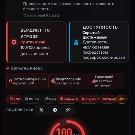
Проверка домена alphasolana.com на фишинг и
безопасность
“Deployment Paused”
ДОСТУПНОСТЬ
ВЕРДИКТ ПО
Скрытый ·
УГРОЗЕ
достижимый
Доступность,
Критический
наблюдаемая
100/100 оценка
посредством
доказательств
проверок маскировки
СИГНАЛЫ РИСКА
Последний
Всего обнаружений
Олицетворение
известный
вирусов: 3/91
бренда: Solana
активный
3/91 VT
05.04.2026
Solana
Solana Drainer
Crypto Drainer
Cloaking
CDN
ПОДЕЛИТЬСЯ
100