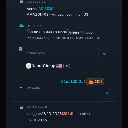
сервер / asn
·
Vercel
AS16509
AMAZON-02 - Amazon.com, Inc., US
ip context
origin IP hidden
VERCEL SHARED EDGE
Репутация Edge-IP не связана с этим доменом.
регистратор
NameCheap
(US)
216.150.1.1
CDN
ip-адрес
регистрация
16.10.2025
(295d)
—
Создано
Expires
16.10.2026