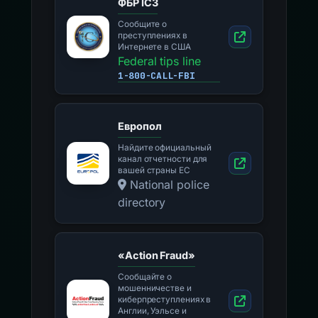
ФБР IC3
Сообщите о
преступлениях в
Интернете в США
Federal tips line
1-800-CALL-FBI
Европол
Найдите официальный
канал отчетности для
вашей страны ЕС
National police
directory
«Action Fraud»
Сообщайте о
мошенничестве и
киберпреступлениях в
Англии, Уэльсе и