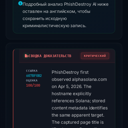
Подробный анализ PhishDestroy AI ниже
оставлен на английском, чтобы
сохранить исходную
криминалистическую запись.
СВОДКА ДОКАЗАТЕЛЬСТВ
КРИТИЧЕСКИЙ
ССЫЛКА
PhishDestroy first
607BF0B2
observed alphasolana.com
ОЦЕНКА
100/100
on Apr 5, 2026. The
hostname explicitly
references Solana; stored
content metadata identifies
the same apparent target.
The captured page title is