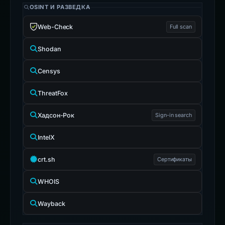
OSINT И РАЗВЕДКА
Web-Check
Full scan
Shodan
Censys
ThreatFox
Хадсон-Рок
Sign-in search
IntelX
crt.sh
Сертификаты
WHOIS
Wayback