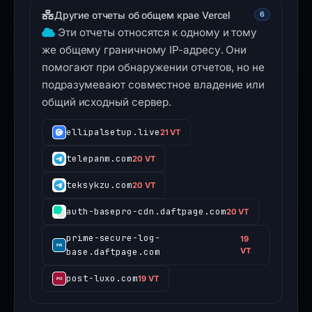
Другие отчеты об общем крае Vercel
6
Эти отчеты относятся к одному и тому
же общему граничному IP-адресу. Они
помогают при обнаружении отчетов, но не
подразумевают совместное владение или
общий исходный сервер.
ellipalsetup.live
21 VT
telepanm.com
20 VT
teksykzu.com
20 VT
auth-basepro-cdn.daftpage.com
20 VT
prime-secure-log-
19
base.daftpage.com
VT
post-luxo.com
19 VT