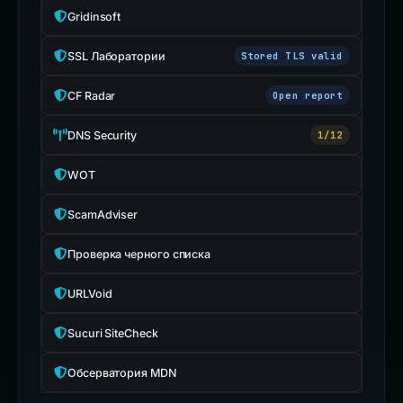
Gridinsoft
SSL Лаборатории
Stored TLS valid
CF Radar
Open report
DNS Security
1/12
WOT
ScamAdviser
Проверка черного списка
URLVoid
Sucuri SiteCheck
Обсерватория MDN