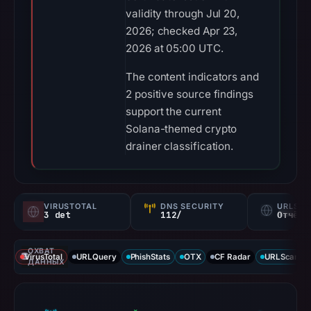
validity through Jul 20,
2026; checked Apr 23,
2026 at 05:00 UTC.
The content indicators and
2 positive source findings
support the current
Solana-themed crypto
drainer classification.
VIRUSTOTAL
DNS SECURITY
URLSC
3 det
112/
Отчёт 
ОХВАТ
VirusTotal
URLQuery
PhishStats
OTX
CF Radar
URLScan ca
ДАННЫХ