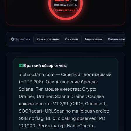
/100
ОЦЕНКА РИСКА
Оценка риска: 100 из 100. У
КРИТИЧЕСКИЙ
Перейти к
Реагирование
Снимки
Аналитика
Внешние инс
Краткий обзор отчёта
alphasolana.com — Скрытый · достижимый
(HTTP 308). Олицетворение бренда:
Solana; Тип мошенничества: Crypto
Drainer; Drainer: Solana Drainer. Сводка
доказательств: VT 3/91 (CRDF, Gridinsoft,
SOCRadar); URLScan no malicious verdict;
GSB no flag; BL 0; cloaking observed; PD
100/100. Регистратор: NameCheap.