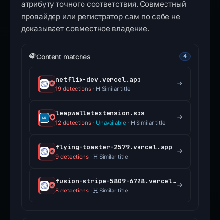
атрибуту точного соответствия. Совместный
провайдер или регистратор сам по себе не
доказывает совместное владение.
Content matches
4
netflix-dev.vercel.app
19 detections
·
Similar title
leapwalletextension.sbs
12 detections
·
Unavailable
·
Similar title
flying-toaster-2579.vercel.app
9 detections
·
Similar title
fusion-stripe-5809-6728.vercel.app
8 detections
·
Similar title