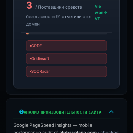
3
Vie
/ Поставщики средств
w on
безопасности 91 отметили этот
VT
домен
CRDF
Gridinsoft
SOCRadar
АНАЛИЗ ПРОИЗВОДИТЕЛЬНОСТИ САЙТА
Google PageSpeed Insights — mobile
performance audit of
alphasolana.com
· checked