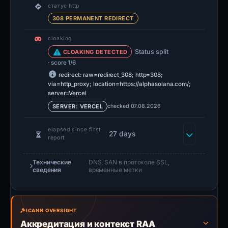
статус http
308 PERMANENT REDIRECT
cloaking
Status split
CLOAKING DETECTED
· score 1/6
redirect: raw=redirect_308; http=308;
via=http_proxy; location=https://alphasolana.com/;
server=Vercel
checked 07.08.2026
SERVER: VERCEL
elapsed since first
27 days
report
Технические
DNS, SAN в протоколе SSL,
сведения
временные метки
ICANN OVERSIGHT
Аккредитация и контекст RAA