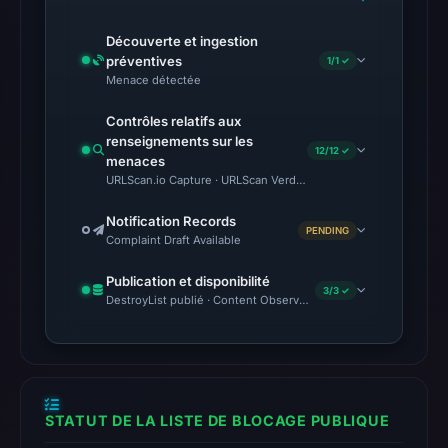
does
not
Découverte et ingestion
préventives
1/1 ✓
establish
Menace détectée
the
cause.
Contrôles relatifs aux
renseignements sur les
12/12 ✓
Other
menaces
observations:
URLScan.io Capture · URLScan Verdict · Cloudflare Radar Report 
No
Notification Records
external
PENDING
Complaint Draft Available
blocklist
matches
Publication et disponibilité
3/3 ✓
DestroyList publié · Content Observed Unavailable · Délai avant 
were
recorded
in
the
snapshot
STATUT DE LA LISTE DE BLOCAGE PUBLIQUE
from