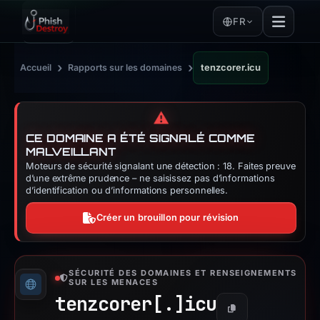
FR
›
›
Accueil
Rapports sur les domaines
tenzcorer.icu
⚠️
CE DOMAINE A ÉTÉ SIGNALÉ COMME
MALVEILLANT
Moteurs de sécurité signalant une détection : 18. Faites preuve
d’une extrême prudence – ne saisissez pas d’informations
d’identification ou d’informations personnelles.
Créer un brouillon pour révision
SÉCURITÉ DES DOMAINES ET RENSEIGNEMENTS
SUR LES MENACES
tenzcorer[.]
icu
Copier