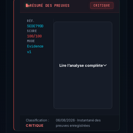
RÉSUMÉ DES PREUVES
CRITIQUE
RÉF.
PhishDestroy
5EDE79DD
first
SCORE
100/100
observed
MODE
tenzcorer.icu
Evidence
v1
on
Apr
Lire l’analyse complète
29,
2026.
Evidence
score:
100/100
(a
triage
score,
Classification :
06/08/2026
· Instantané des
CRITIQUE
not
preuves enregistrées