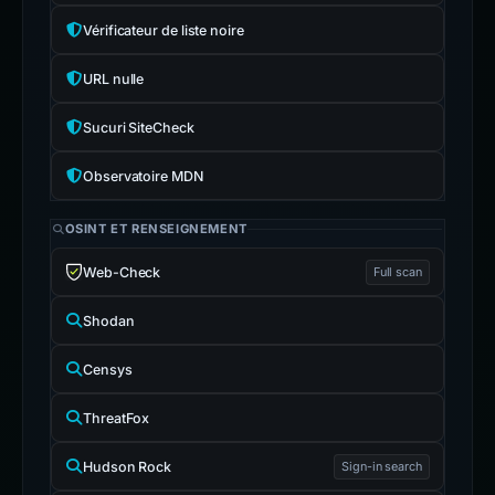
Vérificateur de liste noire
URL nulle
Sucuri SiteCheck
Observatoire MDN
OSINT ET RENSEIGNEMENT
Web-Check
Full scan
Shodan
Censys
ThreatFox
Hudson Rock
Sign-in search