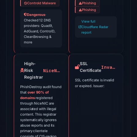
Controld Malware
Phishing
UTC.
Phishing
Cloudflare
Dangerous
·
Checked 12 DNS
Radar
View full
providers: Quad9,
Cloudflare Radar
classified
AdGuard, ControlD,
report
the
CleanBrowsing &
more
domain
as
malicious;
High-
SSL
Invalid
no
NiceNIC
Risk
Certificate
source
Registrar
SSL certificate is invalid
timestamp
or expired. Issuer:
PhishDestroy audit found
was
that
over 90% of
recorded.
domains
registered
through NiceNIC are
associated with illegal
The
content. This registrar
latest
systematically ignores
probe
abuse reports and its
primary clientele
returned
consists of CIS-region