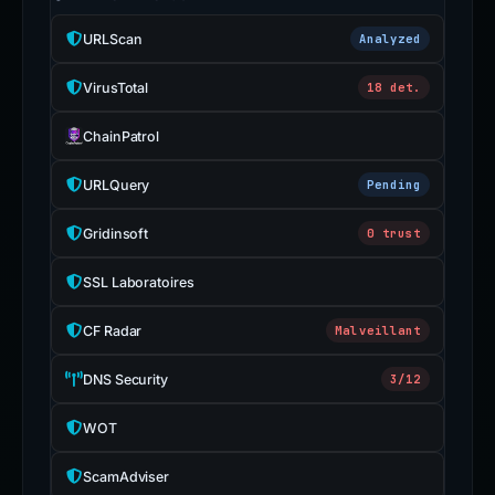
URLScan
Analyzed
VirusTotal
18 det.
ChainPatrol
URLQuery
Pending
Gridinsoft
0 trust
SSL Laboratoires
CF Radar
Malveillant
DNS Security
3/12
WOT
ScamAdviser