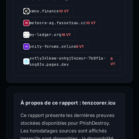
kmno.finance
10 VT
meteora-ag.fassetsau.cc
10 VT
my-ledger.org
16 VT
unity-forums.online
8 VT
xvtly34lkww-snhgj54zwur-7b8f1a-
8
snq03x.pages.dev
VT
À propos de ce rapport : tenzcorer.icu
Ce rapport présente les dernières preuves
stockées disponibles pour PhishDestroy.
Les horodatages sources sont affichés
lorsqu'ils sont disponibles ; la disponibilité