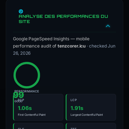
ANALYSE DES PERFORMANCES DU
SITE
Google PageSpeed Insights — mobile
performance audit of
tenzcorer.icu
· checked Jun
26, 2026
PERFORMANCE
99
FCP
LCP
GOOD
1.06s
1.91s
First Contentful Paint
Largest Contentful Paint