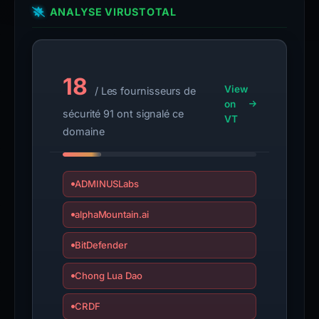
the
ANALYSE VIRUSTOTAL
report
is
inaccurate.
18
View
/ Les fournisseurs de
on
sécurité 91 ont signalé ce
VT
domaine
ADMINUSLabs
alphaMountain.ai
BitDefender
Chong Lua Dao
CRDF