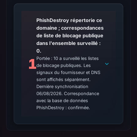
Aug
6,
2026
PhishDestroy répertorie ce
at
domaine ; correspondances
02:20
de liste de blocage publique
UTC.
dans l'ensemble surveillé :
Google
0.
Safe
1
Portée : 10 a surveillé les listes
Browsing
de blocage publiques. Les
recorded
signaux du fournisseur et DNS
no
sont affichés séparément.
Dernière synchronisation
flag
06/08/2026. Correspondance
on
avec la base de données
Jun
PhishDestroy : confirmée.
26,
2026
at
04:40