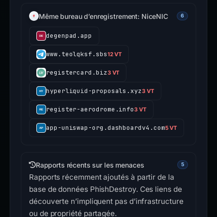
Même bureau d’enregistrement: NiceNIC
6
degenpad.app
www.teolqksf.sbs
12 VT
registercard.biz
3 VT
hyperliquid-proposals.xyz
3 VT
register-aerodrome.info
3 VT
app-uniswap-org.dashboardv4.com
5 VT
Rapports récents sur les menaces
5
Rapports récemment ajoutés à partir de la
base de données PhishDestroy. Ces liens de
découverte n’impliquent pas d’infrastructure
ou de propriété partagée.