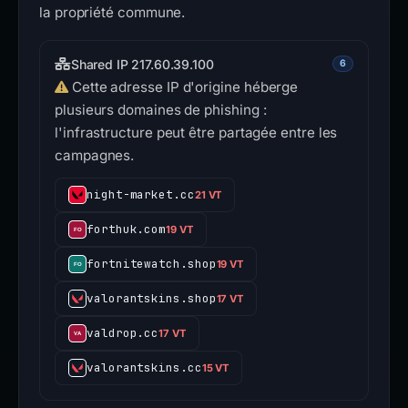
la propriété commune.
Shared IP 217.60.39.100
6
Cette adresse IP d'origine héberge
plusieurs domaines de phishing :
l'infrastructure peut être partagée entre les
campagnes.
night-market.cc
21 VT
forthuk.com
19 VT
fortnitewatch.shop
19 VT
valorantskins.shop
17 VT
valdrop.cc
17 VT
valorantskins.cc
15 VT