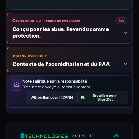
LIMITED,
IP
address
.icu
ZONE SHORTDOT · PREUVES PUBLIQUES
217.60.39.100,
Conçu pour les abus. Revendu comme
registration
protection.
date
Apr
21,
ICANN OVERSIGHT
Contexte de l’accréditation et du RAA
2026.
Infrastructure
details
Note satirique sur la responsabilité
Rien n’est envoyé automatiquement.
may
have
Brouillon pour
Brouillon pour l’ICANN
ShortDot
changed
since
collection.
This
TECHNOLOGIES
· 2 IDENTIFIED