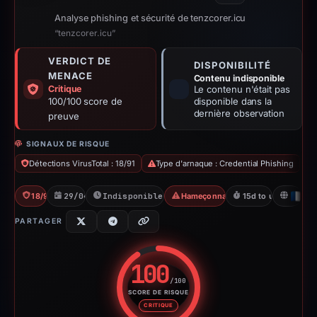
Analyse phishing et sécurité de tenzcorer.icu
“tenzcorer.icu”
VERDICT DE
DISPONIBILITÉ
MENACE
Contenu indisponible
Critique
Le contenu n'était pas
100/100 score de
disponible dans la
dernière observation
preuve
SIGNAUX DE RISQUE
Détections VirusTotal : 18/91
Type d'arnaque : Credential Phishing
18/91 VT
29/04/2026
Indisponible depuis 14/05/2026
Hameçonnage d'identifiants
15d to unavailable
FR
PARTAGER
100
/100
SCORE DE RISQUE
Score de risque : 100 sur 100.
CRITIQUE