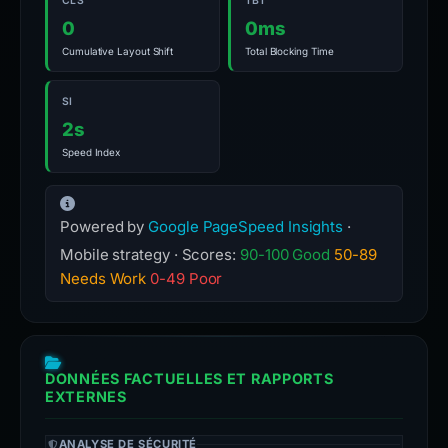
CLS
TBT
0
0ms
Cumulative Layout Shift
Total Blocking Time
SI
2s
Speed Index
Powered by
Google PageSpeed Insights
·
Mobile strategy · Scores:
90-100 Good
50-89
Needs Work
0-49 Poor
DONNÉES FACTUELLES ET RAPPORTS
EXTERNES
ANALYSE DE SÉCURITÉ