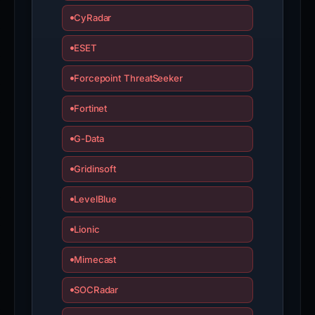
CyRadar
ESET
Forcepoint ThreatSeeker
Fortinet
G-Data
Gridinsoft
LevelBlue
Lionic
Mimecast
SOCRadar