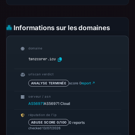
no
positive
result
on
Informations sur les domaines
Jul
13,
2026
domaine
at
tenzcorer.icu
18:31
UTC.
urlscan verdict
A
ANALYSE TERMINÉE
score 0
report ↗
URLScan
capture
serveur / asn
is
AS56971
AS56971 Cloud
available,
réputation de l’ip
but
0 reports
ABUSE SCORE 0/100
no
checked 13/07/2026
capture