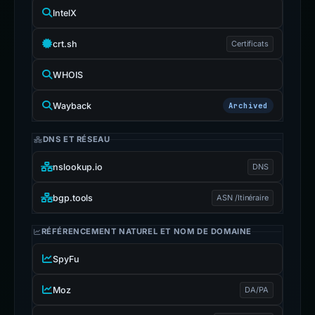
IntelX
crt.sh
Certificats
WHOIS
Wayback
Archived
DNS ET RÉSEAU
nslookup.io
DNS
bgp.tools
ASN /Itinéraire
RÉFÉRENCEMENT NATUREL ET NOM DE DOMAINE
SpyFu
Moz
DA/PA