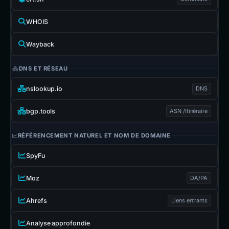
WHOIS
Wayback
DNS ET RÉSEAU
nslookup.io
DNS
bgp.tools
ASN /Itinéraire
RÉFÉRENCEMENT NATUREL ET NOM DE DOMAINE
SpyFu
Moz
DA/PA
Ahrefs
Liens entrants
Analyse approfondie