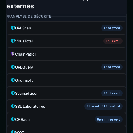
externes
ANALYSE DE SÉCURITÉ
URLScan
Analyzed
VirusTotal
13 det.
ChainPatrol
URLQuery
Analyzed
Gridinsoft
Scamadviser
61 trust
SSL Laboratoires
Stored TLS valid
CF Radar
Open report
WOT