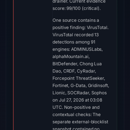
drainer. Current evidence
score: 99/100 (critical).
One source contains a
positive finding: VirusTotal.
VirusTotal recorded 13
detections among 91
engines: ADMINUSLabs,
alphaMountain.ai,
BitDefender, Chong Lua
Dao, CRDF, CyRadar,
Forcepoint ThreatSeeker,
Fortinet, G-Data, Gridinsoft,
Lionic, SOCRadar, Sophos
on Jul 27, 2026 at 03:08
UTC. Non-positive and
contextual checks: The
separate external-blocklist
snapshot contained no