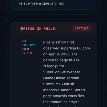
relevé forensique original.
RÉSUMÉ DES PREUVES
CRITIQUE
RÉF.
PhishDestroy first
5AEDD082
observed superliga168.com
SCORE
99/100
on Apr 19, 2026. The
captured page title is
“Ligaciputra -
Superliga168: Website
Game Online Terbaik
Premium Eksklusif
Indonesia Aman”. Stored
page analysis classifies
the content as crypto