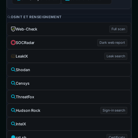
OSINT ET RENSEIGNEMENT
Web-Check
Full scan
SOCRadar
Dark web report
LeakIX
Leak search
Shodan
Censys
ThreatFox
Hudson Rock
Sign-in search
IntelX
crt.sh
Certificats