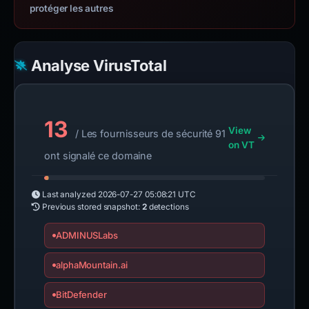
protéger les autres
Analyse VirusTotal
13
View
/ Les fournisseurs de sécurité 91
on VT
ont signalé ce domaine
Last analyzed
2026-07-27 05:08:21 UTC
Previous stored snapshot:
2
detections
ADMINUSLabs
alphaMountain.ai
BitDefender