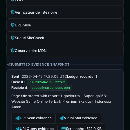
Vérificateur de liste noire
URL nulle
Sucuri SiteCheck
Observatoire MDN
SUBMITTED EVIDENCE SNAPSHOT
Sent:
2026-04-19 17:29:05 UTC
Ledger records:
1
Case ID:
PD-20260419-EC97A7
Recipient:
abuse@namecheap.com
Page title stored with report:
Ligaciputra - Superliga168:
Website Game Online Terbaik Premium Eksklusif Indonesia
Aman
URLScan evidence
VirusTotal evidence
URLQuery evidence
Screenshot 512.9 KB