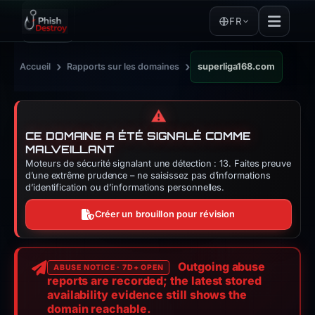
FR
›
›
Accueil
Rapports sur les domaines
superliga168.com
⚠️
CE DOMAINE A ÉTÉ SIGNALÉ COMME
MALVEILLANT
Moteurs de sécurité signalant une détection : 13. Faites preuve
d’une extrême prudence – ne saisissez pas d’informations
d’identification ou d’informations personnelles.
Créer un brouillon pour révision
Outgoing abuse
ABUSE NOTICE · 7D+ OPEN
reports are recorded; the latest stored
availability evidence still shows the
domain reachable.