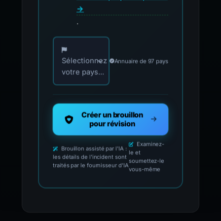
→
.
Choisissez votre pays pour les contacts offici
Sélectionnez
Annuaire de 97 pays
votre pays...
Créer un brouillon
pour révision
Examinez-
Brouillon assisté par l'IA :
le et
les détails de l'incident sont
soumettez-le
traités par le fournisseur d'IA
vous-même