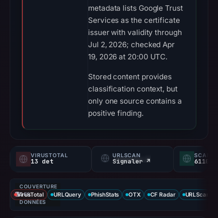
metadata lists Google Trust
Services as the certificate
issuer with validity through
Jul 2, 2026; checked Apr
19, 2026 at 20:00 UTC.
Stored content provides
classification context, but
only one source contains a
positive finding.
VIRUSTOTAL
URLSCAN
SCAMA
13 det
Signaler ↗
61100/
COUVERTURE
VirusTotal
DES
URLQuery
PhishStats
OTX
CF Radar
URLScan ca
DONNÉES