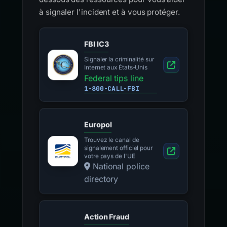
à signaler l'incident et à vous protéger.
FBI IC3
Signaler la criminalité sur
Internet aux États-Unis
Federal tips line
1-800-CALL-FBI
Europol
Trouvez le canal de
signalement officiel pour
votre pays de l'UE
National police
directory
Action Fraud