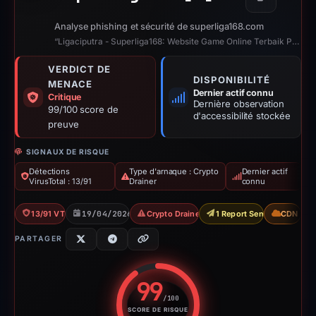
Copier
Analyse phishing et sécurité de superliga168.com
“Ligaciputra - Superliga168: Website Game Online Terbaik Premium Eksklusif Ind...”
VERDICT DE
DISPONIBILITÉ
MENACE
Dernier actif connu
Critique
Dernière observation
99/100 score de
d'accessibilité stockée
preuve
SIGNAUX DE RISQUE
Détections
Type d'arnaque : Crypto
Dernier actif
VirusTotal : 13/91
Drainer
connu
13/91 VT
19/04/2026
Crypto Drainer
1 Report Sent
CDN
PARTAGER
99
/100
SCORE DE RISQUE
Score de risque : 99 sur 100. 