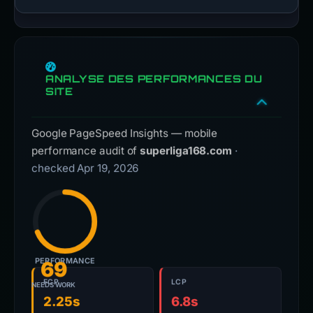
ANALYSE DES PERFORMANCES DU
SITE
Google PageSpeed Insights — mobile
performance audit of
superliga168.com
·
checked Apr 19, 2026
PERFORMANCE
69
FCP
LCP
NEEDS WORK
2.25s
6.8s