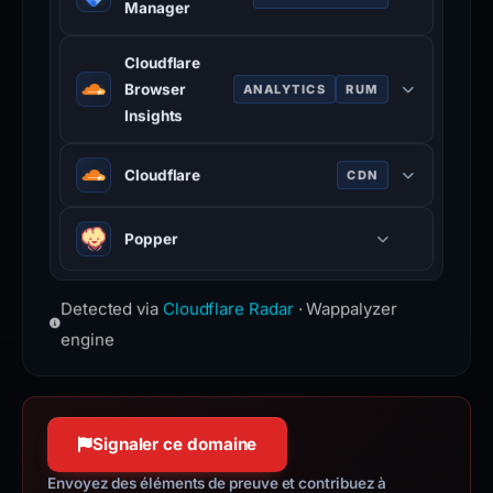
Manager
connections only.
Tag management system for
Cloudflare
deploying marketing and analytics
Browser
ANALYTICS
RUM
tags.
Insights
tagmanager.google.com
Performance monitoring tool that
Cloudflare
CDN
measures website speed from real
users.
Web infrastructure and security
Popper
www.cloudflare.com
company providing CDN, DDoS
mitigation, and DNS services.
www.cloudflare.com
Detected via
Cloudflare Radar
· Wappalyzer
engine
Signaler ce domaine
Envoyez des éléments de preuve et contribuez à