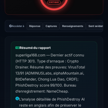
CRITIQUE
Accéder à
Réponse
Captures
Renseignements
Sent evidence
Résumé du rapport
superliga168.com — Dernier actif connu
(HTTP 301). Type d'arnaque : Crypto
Drainer. Résumé des preuves: VirusTotal
13/91 (ADMINUSLabs, alphaMountain.ai,
BitDefender, Chong Lua Dao, CRDF);
PhishDestroy score 99/100. Bureau
d’enregistrement: NameCheap.
L’analyse détaillée de PhishDestroy AI
reste en anglais afin de préserver le