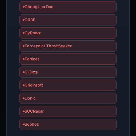
Chong Lua Dao
CRDF
CyRadar
Forcepoint ThreatSeeker
Fortinet
G-Data
Gridinsoft
Lionic
SOCRadar
Sophos