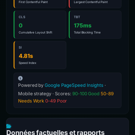
First Contentful Paint
Largest Contentful Paint
CLS
TBT
0
175ms
Cumulative Layout Shift
Total Blocking Time
SI
4.81s
Speed Index
Powered by
Google PageSpeed Insights
·
Mobile strategy · Scores:
90-100 Good
50-89
Needs Work
0-49 Poor
Données factuelles et rapports