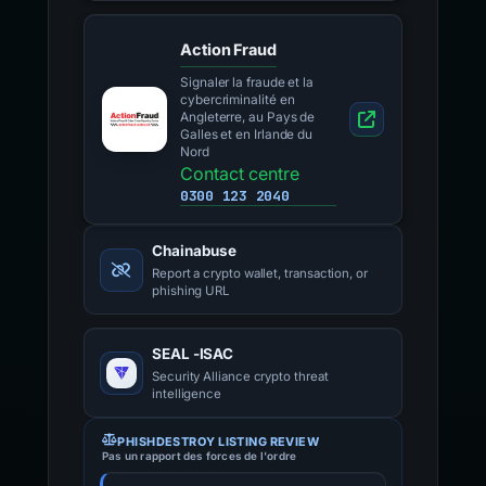
Action Fraud
Signaler la fraude et la
cybercriminalité en
Angleterre, au Pays de
Galles et en Irlande du
Nord
Contact centre
0300 123 2040
Chainabuse
Report a crypto wallet, transaction, or
phishing URL
SEAL -ISAC
Security Alliance crypto threat
intelligence
PHISHDESTROY LISTING REVIEW
Pas un rapport des forces de l'ordre