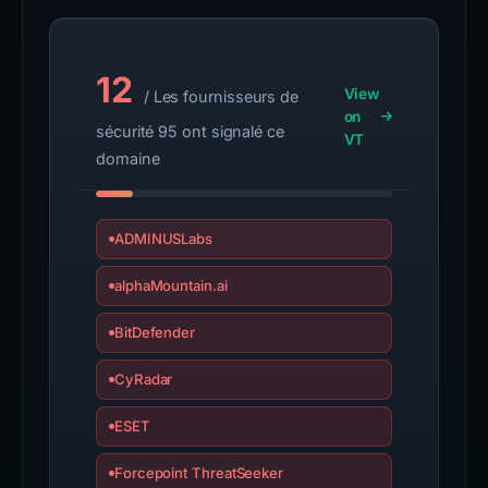
12
View
/ Les fournisseurs de
on
sécurité 95 ont signalé ce
VT
domaine
ADMINUSLabs
alphaMountain.ai
BitDefender
CyRadar
ESET
Forcepoint ThreatSeeker