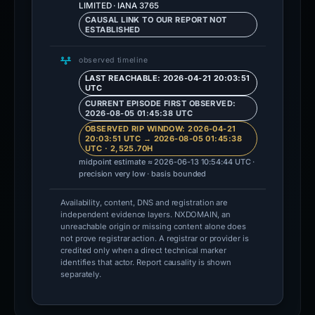
LIMITED · IANA 3765
CAUSAL LINK TO OUR REPORT NOT
ESTABLISHED
observed timeline
LAST REACHABLE: 2026-04-21 20:03:51
UTC
CURRENT EPISODE FIRST OBSERVED:
2026-08-05 01:45:38 UTC
OBSERVED RIP WINDOW: 2026-04-21
20:03:51 UTC → 2026-08-05 01:45:38
UTC · 2,525.70H
midpoint estimate ≈ 2026-06-13 10:54:44 UTC ·
precision very low · basis bounded
Availability, content, DNS and registration are
independent evidence layers. NXDOMAIN, an
unreachable origin or missing content alone does
not prove registrar action. A registrar or provider is
credited only when a direct technical marker
identifies that actor. Report causality is shown
separately.