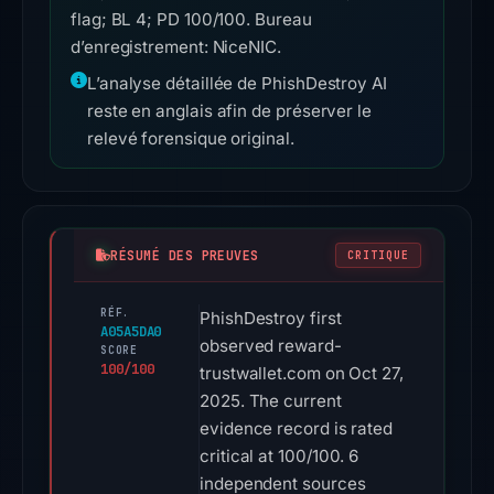
flag; BL 4; PD 100/100. Bureau
d’enregistrement: NiceNIC.
L’analyse détaillée de PhishDestroy AI
reste en anglais afin de préserver le
relevé forensique original.
RÉSUMÉ DES PREUVES
CRITIQUE
RÉF.
PhishDestroy first
A05A5DA0
observed reward-
SCORE
100/100
trustwallet.com on Oct 27,
2025. The current
evidence record is rated
critical at 100/100. 6
independent sources