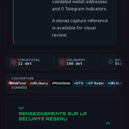
validated wallet addresses
and 0 Telegram indicators.
A stored capture reference
is available for visual
review.
VIRUSTOTAL
URLQUERY
URLSC
12 det
100 det
Signal
COUVERTURE
VirusTotal
DES
URLQuery
PhishStats
OTX
CF Radar
URLScan ca
DONNÉES
RENSEIGNEMENTS SUR LA
SÉCURITÉ RÉSEAU