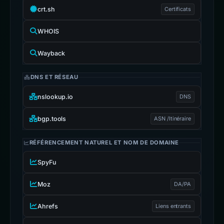
crt.sh
Certificats
WHOIS
Wayback
DNS ET RÉSEAU
nslookup.io
DNS
bgp.tools
ASN /Itinéraire
RÉFÉRENCEMENT NATUREL ET NOM DE DOMAINE
SpyFu
Moz
DA/PA
Ahrefs
Liens entrants