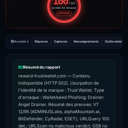
100
/100
SCORE DE RISQUE
Score de risque : 100 sur 100.
CRITIQUE
Accéder à
Réponse
Captures
Renseignements
Outils externes
Résumé du rapport
reward-trustwallet.com — Contenu
indisponible (HTTP 502). Usurpation de
l'identité de la marque : Trust Wallet; Type
d'arnaque : Wallet/seed Phishing; Drainer:
Angel Drainer. Résumé des preuves: VT
12/95 (ADMINUSLabs, alphaMountain.ai,
BitDefender, CyRadar, ESET); URLQuery 100
det.; URLScan no malicious verdict; GSB no