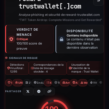
Copier
trustwallet[.]
com
Analyse phishing et sécurité de reward-trustwallet.com
“TWT Token Airdrop: Complete Missions and Get Rewarded”
VERDICT DE
DISPONIBILITÉ
MENACE
Contenu indisponible
Critique
Le contenu n'était pas
100/100 score de
disponible dans la
dernière observation
preuve
SIGNAUX DE RISQUE
Détections
Correspondances de la
Usurpation de
VirusTotal :
liste de blocage
l'identité de la
12/95
stockée : 4
marque : Trust Wallet
12/95 VT
URLQuery: 100 detections
27/10/2025
Indisponible depuis 23/02/2026
4 Blocklists
Trust Wallet
Arnaque à l'« airdrop »
Angel Drainer
Wallet/Seed Phishi
119d to una
D
PARTAGER