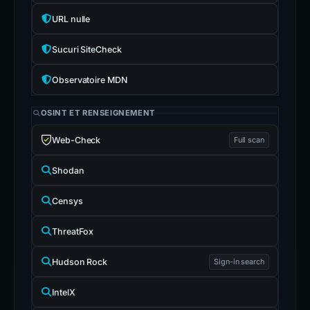
URL nulle
Sucuri SiteCheck
Observatoire MDN
OSINT ET RENSEIGNEMENT
Web-Check
Full scan
Shodan
Censys
ThreatFox
Hudson Rock
Sign-in search
IntelX