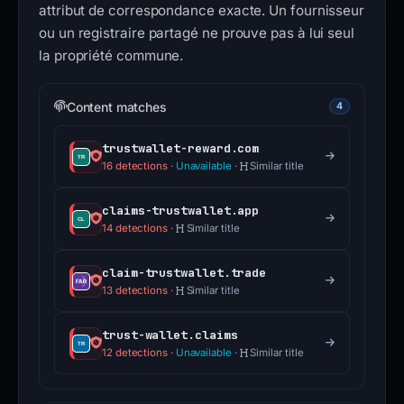
attribut de correspondance exacte. Un fournisseur
ou un registraire partagé ne prouve pas à lui seul
la propriété commune.
Content matches
4
trustwallet-reward.com
16 detections
·
Unavailable
·
Similar title
claims-trustwallet.app
14 detections
·
Similar title
claim-trustwallet.trade
13 detections
·
Similar title
trust-wallet.claims
12 detections
·
Unavailable
·
Similar title