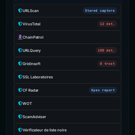
URLScan
Stored capture
VirusTotal
12 det.
ChainPatrol
URLQuery
100 det.
Gridinsoft
0 trust
SSL Laboratoires
CF Radar
Open report
WOT
ScamAdviser
Vérificateur de liste noire