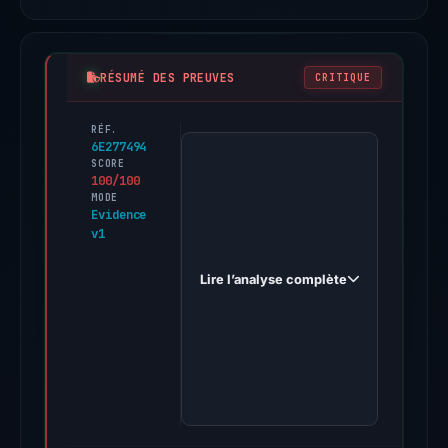
RÉSUMÉ DES PREUVES
CRITIQUE
RÉF.
PhishDestroy
6E277494
first
SCORE
100/100
observed
MODE
lastmilelabs.org
Evidence
v1
on
Apr
Lire l’analyse complète
20,
2026.
Evidence
score:
100/100
(a
triage