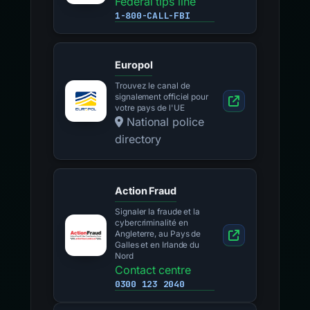
Federal tips line
1-800-CALL-FBI
Europol
Trouvez le canal de
signalement officiel pour
votre pays de l'UE
National police
directory
Action Fraud
Signaler la fraude et la
cybercriminalité en
Angleterre, au Pays de
Galles et en Irlande du
Nord
Contact centre
0300 123 2040