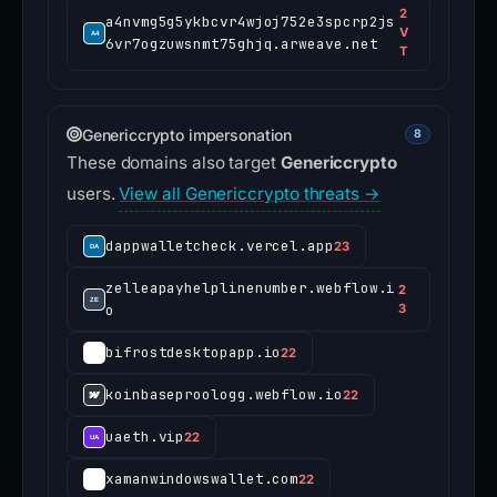
2
a4nvmg5g5ykbcvr4wjoj752e3spcrp2js
V
6vr7ogzuwsnmt75ghjq.arweave.net
T
Genericcrypto impersonation
8
These domains also target
Genericcrypto
users.
View all Genericcrypto threats →
dappwalletcheck.vercel.app
23
zelleapayhelplinenumber.webflow.i
2
o
3
bifrostdesktopapp.io
22
koinbaseproologg.webflow.io
22
uaeth.vip
22
xamanwindowswallet.com
22