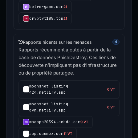
betre-game.com
21
cryptyt188.top
21
Rapports récents sur les menaces
4
Rapports récemment ajoutés à partir de la
base de données PhishDestroy. Ces liens de
découverte n’impliquent pas d’infrastructure
ou de propriété partagée.
moonshot-listing-
6 VT
42g.netlify.app
moonshot-listing-
6 VT
dyn.netlify.app
msapps20394.ocbdc.com
9 VT
app.caemux.com
11 VT