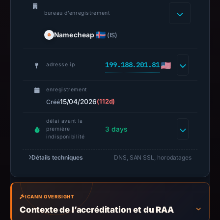
may
bureau d’enregistrement
have
changed
Namecheap
(IS)
since
collection.
199.188.201.81
adresse ip
This
report
enregistrement
summarizes
15/04/2026
(112d)
Créé
time-
délai avant la
bound
3 days
première
observations,
indisponibilité
not
Détails techniques
DNS, SAN SSL, horodatages
a
live
guarantee.
ICANN OVERSIGHT
Avoid
Contexte de l’accréditation et du RAA
interacting