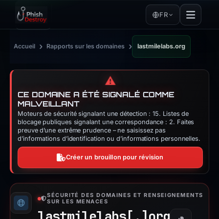
FR
›
›
Accueil
Rapports sur les domaines
lastmilelabs.org
⚠️
CE DOMAINE A ÉTÉ SIGNALÉ COMME
MALVEILLANT
Moteurs de sécurité signalant une détection : 15. Listes de
blocage publiques signalant une correspondance : 2. Faites
preuve d’une extrême prudence – ne saisissez pas
d’informations d’identification ou d’informations personnelles.
Créer un brouillon pour révision
SÉCURITÉ DES DOMAINES ET RENSEIGNEMENTS
SUR LES MENACES
lastmilelabs[.]
org