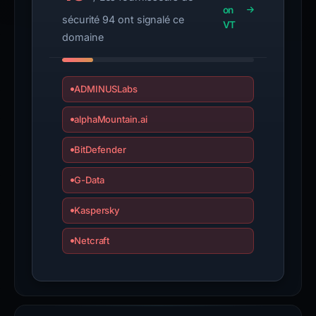
on
sécurité 94 ont signalé ce
VT
domaine
ADMINUSLabs
alphaMountain.ai
BitDefender
G-Data
Kaspersky
Netcraft