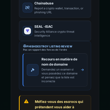
Chainabuse
Report a crypto wallet, transaction, or
phishing URL
SEAL -ISAC
Security Alliance crypto threat
intelligence
PHISHDESTROY LISTING REVIEW
Pas un rapport des forces de l'ordre
Recours en matière de
nom de domaine
Demandez un examen si
vous possédez ce domaine
et pensez que la liste est
incorrecte
Méfiez-vous des escrocs qui
prétendent vous aider à