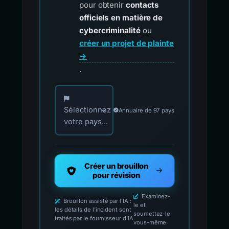
pour obtenir
contacts
officiels en matière de
cybercriminalité
ou
créer un projet de plainte
→
.
Choisissez votre pays pour les contacts offici
Sélectionnez
Annuaire de 97 pays
votre pays...
Créer un brouillon
pour révision
Examinez-
Brouillon assisté par l'IA :
le et
les détails de l'incident sont
soumettez-le
traités par le fournisseur d'IA
vous-même