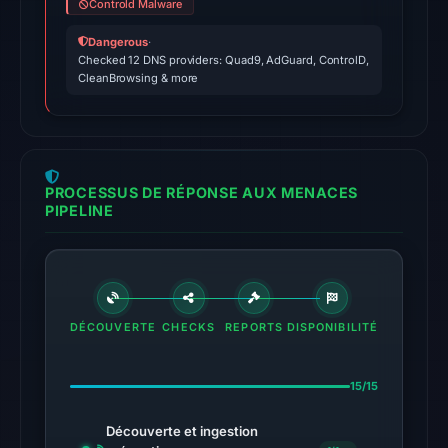
2026
Controld Malware
at
Dangerous
·
04:40
Checked 12 DNS providers: Quad9, AdGuard, ControlD,
UTC.
CleanBrowsing & more
External
blocklists:
2
matches
PROCESSUS DE RÉPONSE AUX MENACES
(MetaMask,
PIPELINE
SEAL)
in
the
snapshot
DÉCOUVERTE
CHECKS
from
REPORTS
DISPONIBILITÉ
Aug
6,
15/15
2026
at
Découverte et ingestion