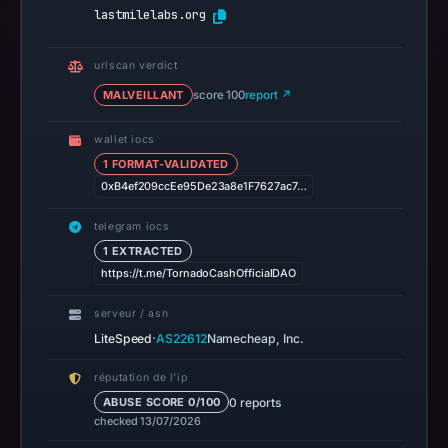
lastmilelabs.org
Context:
registrar
urlscan verdict
NAMECHEAP
MALVEILLANT
score 100
report ↗
INC,
IP
wallet iocs
address
1 FORMAT-VALIDATED
199.188.201.81,
0xB4ef209ccEe95De23a8e1F7627ac7…
registration
telegram iocs
date
1 EXTRACTED
Apr
https://t.me/TornadoCashOfficialDAO
15,
2026,
serveur / asn
apparent
·
LiteSpeed
AS22612
Namecheap, Inc.
target
réputation de l’ip
Genericcrypto.
0 reports
ABUSE SCORE 0/100
Infrastructure
checked 13/07/2026
details