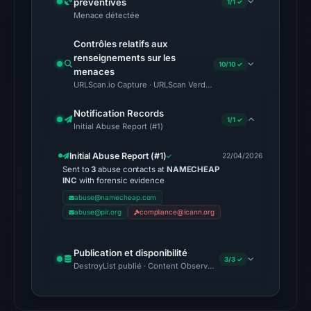
préventives
1/1 ✓
06:20
Menace détectée
UTC.
Spamhaus
Contrôles relatifs aux
DBL:
renseignements sur les
10/10 ✓
menaces
DBL_PHISH
URLScan.io Capture · URLScan Verdict · Cloudflare Radar Report 
on
Jul
Notification Records
1/1 ✓
13,
Initial Abuse Report (#1)
2026
Initial Abuse Report (#1)
22/04/2026
at
Sent to
3
abuse contacts at
NAMECHEAP
18:35
INC
with forensic evidence
UTC.
abuse@namecheap.com
abuse@pir.org
compliance@icann.org
No
conclusive
Publication et disponibilité
timestamped
3/3 ✓
DestroyList publié · Content Observed Unavailable · Délai avant 
HTTP
response
is