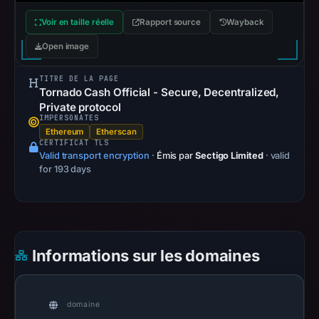
URLScan
Voir en taille réelle
Rapport source
Wayback
capture
Open image
is
available,
TITRE DE LA PAGE
but
Tornado Cash Official - Secure, Decentralized,
no
Private protocol
IMPERSONATES
capture
Ethereum
Etherscan
timestamp
CERTIFICAT TLS
was
Valid transport encryption
·
Émis par
Sectigo Limited
· valid
for 193 days
recorded.
Negative
or
missing
results
Informations sur les domaines
do
not
establish
domaine
safety.