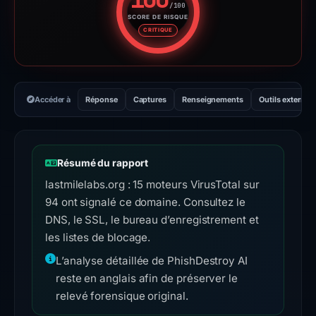
/100
SCORE DE RISQUE
Score de risque : 100 sur 100.
CRITIQUE
Accéder à
Réponse
Captures
Renseignements
Outils externes
Résumé du rapport
lastmilelabs.org : 15 moteurs VirusTotal sur
94 ont signalé ce domaine. Consultez le
DNS, le SSL, le bureau d’enregistrement et
les listes de blocage.
L’analyse détaillée de PhishDestroy AI
reste en anglais afin de préserver le
relevé forensique original.