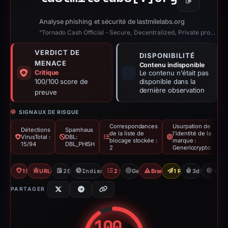
Copier
Analyse phishing et sécurité de lastmilelabs.org
“Tornado Cash Official - Secure, Decentralized, Private protocol”
VERDICT DE
DISPONIBILITÉ
MENACE
Contenu indisponible
Critique
Le contenu n'était pas
100/100 score de
disponible dans la
dernière observation
preuve
SIGNAUX DE RISQUE
Correspondances
Usurpation de
Détections
Spamhaus
de la liste de
l'identité de la
VirusTotal :
DBL:
blocage stockée :
marque :
15/94
DBL_PHISH
2
Genericcrypto
15/94 VT
URLQuery: 3 detections
20/04/2026
Indisponible depuis 23/04/2026
2 Blocklists
Genericcrypto
Brand Impersonation
1 Report Sent
3d to unavai
U
PARTAGER
100