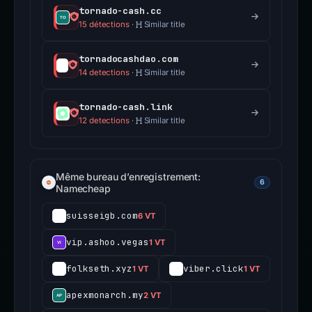
tornado-cash.cc
15 détections
·
Similar title
tornadocashdao.com
14 detections
·
Similar title
tornado-cash.link
12 detections
·
Similar title
Même bureau d’enregistrement:
6
Namecheap
suisseigb.com
6 VT
vip.ashoo.vegas
1 VT
folkseth.xyz
viber.click
1 VT
1 VT
apexmonarch.my
2 VT