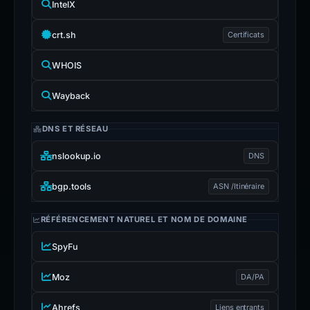
IntelX
crt.sh
Certificats
WHOIS
Wayback
DNS ET RÉSEAU
nslookup.io
DNS
bgp.tools
ASN /Itinéraire
RÉFÉRENCEMENT NATUREL ET NOM DE DOMAINE
SpyFu
Moz
DA/PA
Ahrefs
Liens entrants