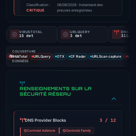
score,
Classification :
06/08/2026
· Instantané des
CRITIQUE
not
preuves enregistrées
a
probability).
VIRUSTOTAL
URLQUERY
DNS SE
15 det
3 det
312/
Threat
signals:
COUVERTURE
15
VirusTotal
DES
URLQuery
OTX
CF Radar
URLScan capture
URLS
of
DONNÉES
94
VirusTotal
engines
RENSEIGNEMENTS SUR LA
flagged
SÉCURITÉ RÉSEAU
the
domain
on
3 / 12
DNS Provider Blocks
May
8,
Controld Adblock
Controld Family