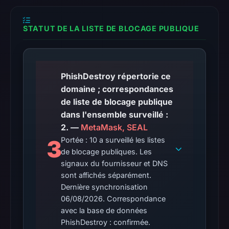
available;
current
STATUT DE LA LISTE DE BLOCAGE PUBLIQUE
reachability
is
unverified.
PhishDestroy répertorie ce
Other
domaine ; correspondances
observations:
de liste de blocage publique
Google
dans l'ensemble surveillé :
Safe
2. —
MetaMask, SEAL
Browsing
3
Portée : 10 a surveillé les listes
recorded
de blocage publiques. Les
no
signaux du fournisseur et DNS
flag
sont affichés séparément.
on
Dernière synchronisation
06/08/2026. Correspondance
Apr
avec la base de données
20,
PhishDestroy : confirmée.
2026