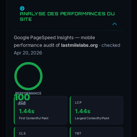
ANALYSE DES PERFORMANCES DU
SITE
Google PageSpeed Insights — mobile
performance audit of
lastmilelabs.org
· checked
Apr 20, 2026
PERFORMANCE
100
FCP
LCP
GOOD
1.44s
1.44s
First Contentful Paint
Largest Contentful Paint
CLS
TBT