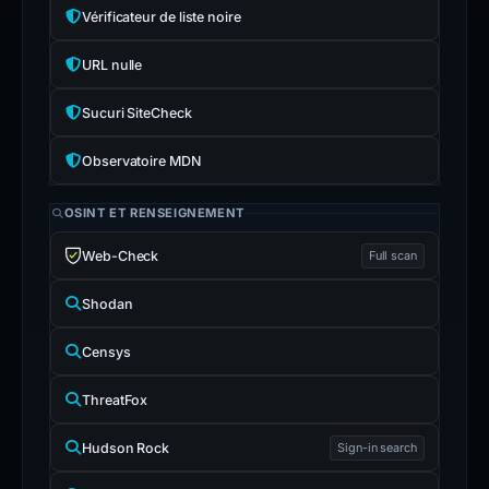
Vérificateur de liste noire
URL nulle
Sucuri SiteCheck
Observatoire MDN
OSINT ET RENSEIGNEMENT
Web-Check
Full scan
Shodan
Censys
ThreatFox
Hudson Rock
Sign-in search