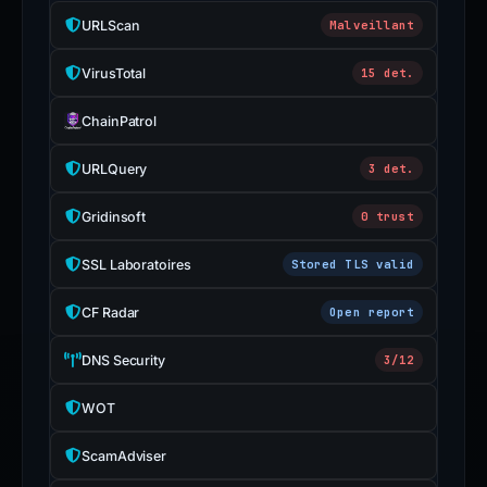
URLScan
Malveillant
VirusTotal
15 det.
ChainPatrol
URLQuery
3 det.
Gridinsoft
0 trust
SSL Laboratoires
Stored TLS valid
CF Radar
Open report
DNS Security
3/12
WOT
ScamAdviser