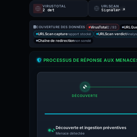
VIRUSTOTAL
URLSCAN
2 det
Signaler ↗
2 / 93
COUVERTURE DES DONNÉES
VirusTotal
URLQu
rapport stocké
Analys
URLScan capture
URLScan verdict
non sondé
Chaîne de redirection
PROCESSUS DE RÉPONSE AUX MENACES
DÉCOUVERTE
Découverte et ingestion préventives
Menace détectée