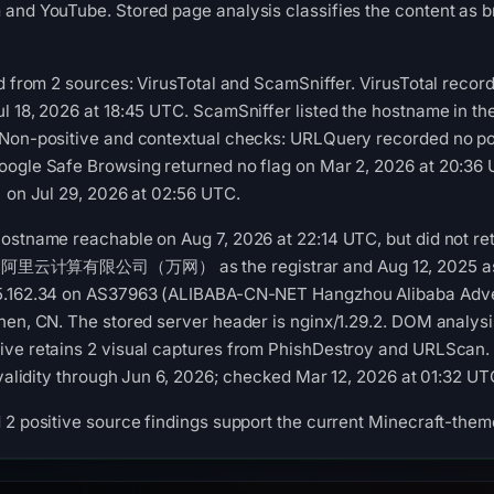
 and YouTube. Stored page analysis classifies the content as 
ed from 2 sources: VirusTotal and ScamSniffer. VirusTotal reco
l 18, 2026 at 18:45 UTC. ScamSniffer listed the hostname in th
 Non-positive and contextual checks: URLQuery recorded no pos
oogle Safe Browsing returned no flag on Mar 2, 2026 at 20:3
) on Jul 29, 2026 at 02:56 UTC.
ostname reachable on Aug 7, 2026 at 22:14 UTC, but did not re
ist 阿里云计算有限公司（万网） as the registrar and Aug 12, 2025 as the
5.162.34 on AS37963 (ALIBABA-CN-NET Hangzhou Alibaba Advert
hen, CN. The stored server header is nginx/1.29.2. DOM analys
ve retains 2 visual captures from PhishDestroy and URLScan. T
 validity through Jun 6, 2026; checked Mar 12, 2026 at 01:32 UT
 2 positive source findings support the current Minecraft-them