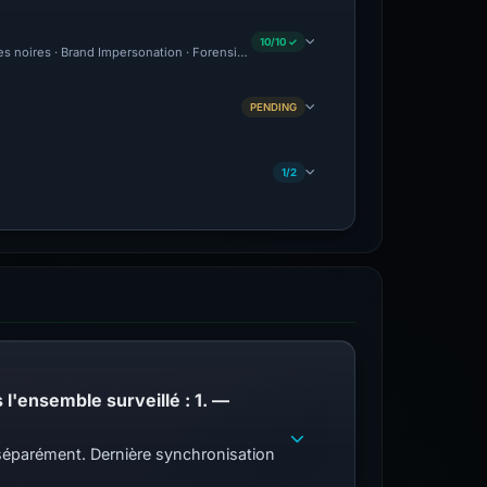
10/10 ✓
tes noires · Brand Impersonation · Forensic Evidence Collected · Technical Analysis
PENDING
1/2
PhishDestroy répertorie ce domaine ; correspondances de liste de blocage publique dans l'ensemble surveillé : 1. —
s séparément. Dernière synchronisation