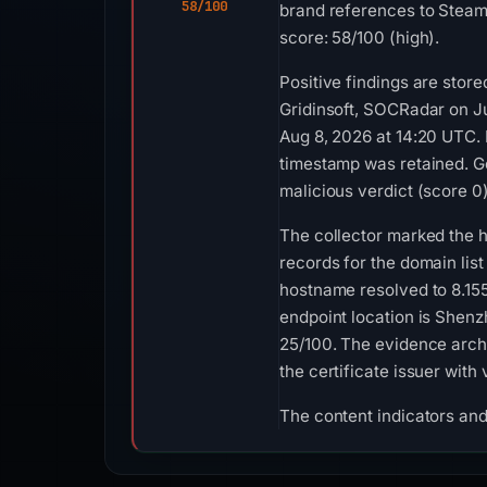
58/100
brand references to Steam
score: 58/100 (high).
Positive findings are stor
Gridinsoft, SOCRadar on Ju
Aug 8, 2026 at 14:20 UTC.
timestamp was retained. G
malicious verdict (score 0
The collector marked the h
records for the domain l
hostname resolved to 8.15
endpoint location is Shenz
25/100. The evidence archi
the certificate issuer with
The content indicators and