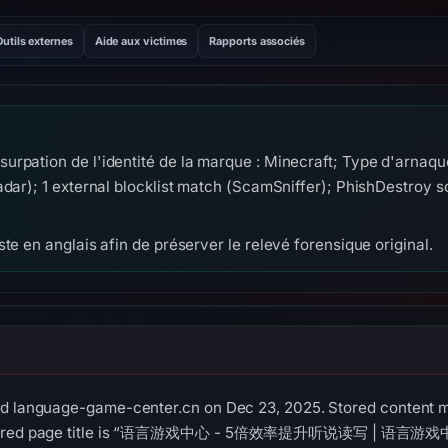
Outils externes
Aide aux victimes
Rapports associés
urpation de l'identité de la marque : Minecraft; Type d'arnaq
adar); 1 external blocklist match (ScamSniffer); PhishDestroy
te en anglais afin de préserver le relevé forensique original.
ed language-game-center.cn on Dec 23, 2025. Stored content me
aptured page title is “语言游戏中心 - 5倍效率提升听说读写 | 语言游戏中心”.