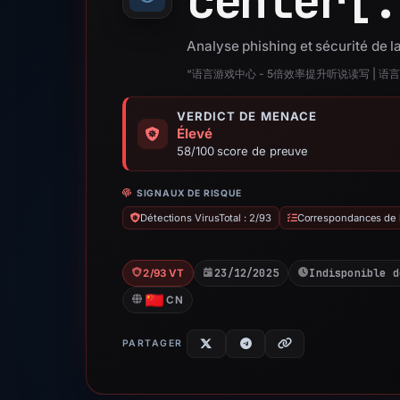
center[.
Analyse phishing et sécurité de
“语言游戏中心 - 5倍效率提升听说读写 | 语
VERDICT DE MENACE
Élevé
58/100 score de preuve
SIGNAUX DE RISQUE
Détections VirusTotal : 2/93
Correspondances de la
23/12/2025
Indisponible d
2/93 VT
CN
PARTAGER