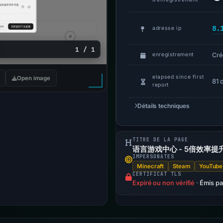
8.
adresse ip
1 / 1
Cré
enregistrement
elapsed since first
Open image
81 
report
Détails techniques
TITRE DE LA PAGE
语言游戏中心 - 5倍效率提
IMPERSONATES
Minecraft
Steam
YouTube
CERTIFICAT TLS
Expiré ou non vérifié
·
Émis p