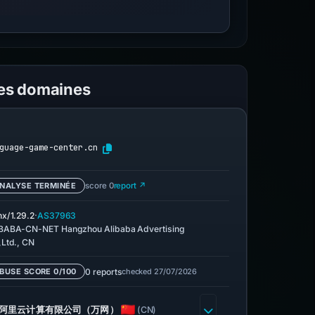
les domaines
guage-game-center.cn
NALYSE TERMINÉE
score 0
report ↗
·
nx/1.29.2
AS37963
BABA-CN-NET Hangzhou Alibaba Advertising
,Ltd., CN
0 reports
checked 27/07/2026
BUSE SCORE 0/100
阿里云计算有限公司（万网）
(CN)