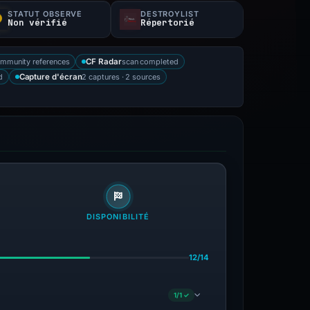
STATUT OBSERVÉ
DESTROYLIST
Non vérifié
Répertorié
mmunity references
scan completed
CF Radar
d
2 captures · 2 sources
Capture d'écran
DISPONIBILITÉ
12/14
1/1 ✓