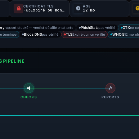
CERTIFICAT TLS
ÂGE
-63Expiré ou non vérifié d
12 mo
rapport stocké — verdict détaillé en attente
pas vérifié
no co
ery
PhishStats
OTX
e terminée
pas vérifié
Expiré ou non vérifié
12 mo ol
Blocs DNS
TLS
WHOIS
 PIPELINE
CHECKS
REPORTS