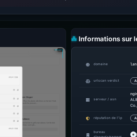
Informations sur 
lan
domaine
urlscan verdict
A
ngi
serveur / asn
ALI
Co.
réputation de l’ip
A
bureau
d’enregistrement