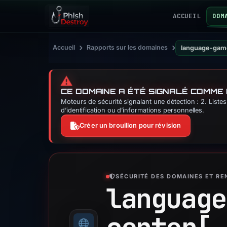
ACCUEIL
DOM
›
›
Accueil
Rapports sur les domaines
language-gam
⚠️
CE DOMAINE A ÉTÉ SIGNALÉ COMME
Moteurs de sécurité signalant une détection : 2. List
d’identification ou d’informations personnelles.
Créer un brouillon pour révision
SÉCURITÉ DES DOMAINES ET R
language