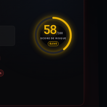
58
/100
Score de risque : 58 sur 100. 
SCORE DE RISQUE
ÉLEVÉ
n