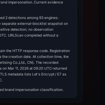
brand impersonation. Current evidence
rded 2 detections among 93 engines:
e separate external-blocklist snapshot on
itive detection; no observation
6 UTC. URLScan completed without a
tain the HTTP response code. Registration
 creation date. At collection time, the
ising Co.,Ltd., CN). The recorded
is on Mar 11, 2026 at 09:20 UTC returned
LS metadata lists Let's Encrypt / E7 as
C.
ed brand impersonation classification.