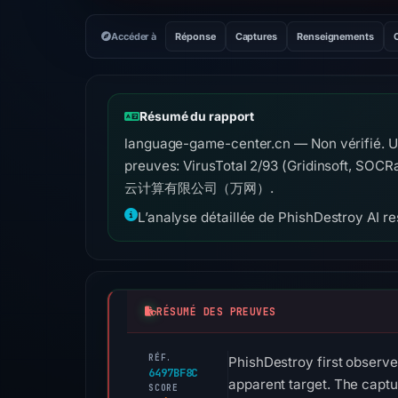
Accéder à
Réponse
Captures
Renseignements
Résumé du rapport
language-game-center.cn — Non vérifié. Us
preuves: VirusTotal 2/93 (Gridinsoft, SOCR
云计算有限公司（万网）.
L’analyse détaillée de PhishDestroy AI res
RÉSUMÉ DES PREUVES
RÉF.
PhishDestroy first observ
6497BF8C
apparent target. The c
SCORE