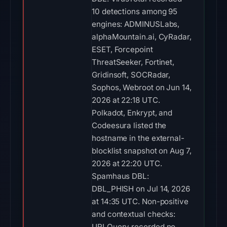
10 detections among 95
engines: ADMINUSLabs,
alphaMountain.ai, CyRadar,
ESET, Forcepoint
ThreatSeeker, Fortinet,
Gridinsoft, SOCRadar,
Sophos, Webroot on Jun 14,
2026 at 22:18 UTC.
Polkadot, Enkrypt, and
Codeesura listed the
hostname in the external-
blocklist snapshot on Aug 7,
2026 at 22:20 UTC.
Spamhaus DBL:
DBL_PHISH on Jul 14, 2026
at 14:35 UTC. Non-positive
and contextual checks:
URLQuery recorded no