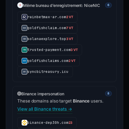
Même bureau d’enregistrement: NiceNIC
6
rainbetmax-ar.com
2 VT
goldfishclaim.com
7 VT
solanaexplore.top
3 VT
trusted-payment.com
3 VT
goldfishclaims.com
2 VT
syncbitreasury.icu
Binance impersonation
8
These domains also target
Binance
users.
View all Binance threats →
binance-dep30h.com
23