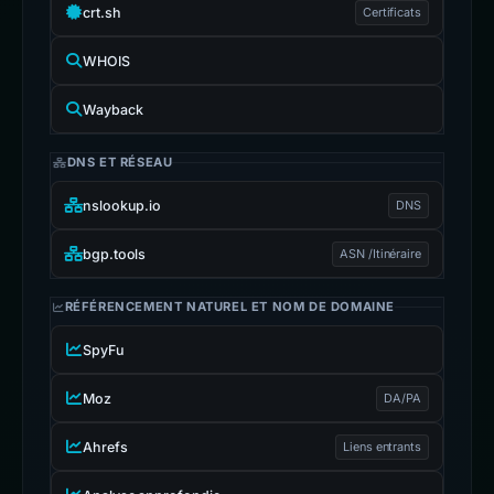
crt.sh
Certificats
WHOIS
Wayback
DNS ET RÉSEAU
nslookup.io
DNS
bgp.tools
ASN /Itinéraire
RÉFÉRENCEMENT NATUREL ET NOM DE DOMAINE
SpyFu
Moz
DA/PA
Ahrefs
Liens entrants