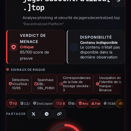
Copier
.]
top
Analyse phishing et sécurité de jagersdecentralized.top
“Decentralized Platform”
VERDICT DE
DISPONIBILITÉ
MENACE
Contenu indisponible
Critique
Le contenu n'était pas
85/100 score de
disponible dans la
dernière observation
preuve
SIGNAUX DE RISQUE
Correspondances
Usurpation de
Détections
Spamhaus
de la liste de
l'identité de la
VirusTotal :
DBL:
blocage stockée :
marque :
10/95
DBL_PHISH
3
Binance
10/95 VT
12/12/2025
Indisponible depuis 14/05/2026
3 Blocklists
Binance
Angel Drainer
Fake Airdrop
153d to unavai
CDN
PARTAGER