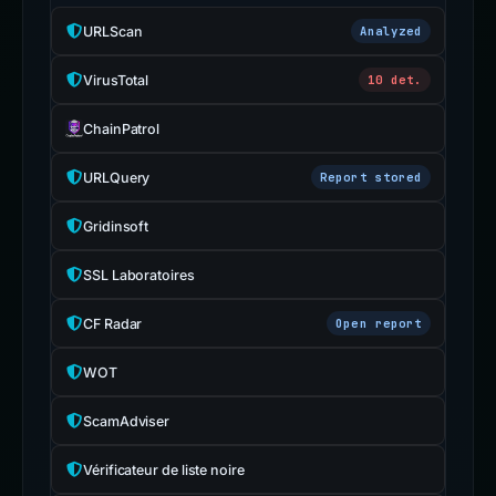
URLScan
Analyzed
VirusTotal
10 det.
ChainPatrol
URLQuery
Report stored
Gridinsoft
SSL Laboratoires
CF Radar
Open report
WOT
ScamAdviser
Vérificateur de liste noire