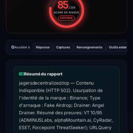
85
/100
SCORE DE RISQUE
Score de risque : 85 sur 100. 
CRITIQUE
Accéder à
Réponse
Captures
Renseignements
Outils externes
Résumé du rapport
jagersdecentralized.top — Contenu
indisponible (HTTP 502). Usurpation de
l'identité de la marque : Binance; Type
d'arnaque : Fake Airdrop; Drainer: Angel
Drainer. Résumé des preuves: VT 10/95
(ADMINUSLabs, alphaMountain.ai, CyRadar,
ESET, Forcepoint ThreatSeeker); URLQuery