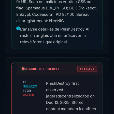
0; URLScan no malicious verdict; GSB no
flag; Spamhaus DBL_PHISH; BL 3 (Polkadot,
Enkrypt, Codeesura); PD 85/100. Bureau
d’enregistrement: NiceNIC.
L’analyse détaillée de PhishDestroy AI
reste en anglais afin de préserver le
relevé forensique original.
RÉSUMÉ DES PREUVES
CRITIQUE
RÉF.
PhishDestroy first
3865A27A
observed
SCORE
85/100
jagersdecentralized.top on
Dec 12, 2025. Stored
content metadata identifies