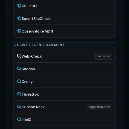
URL nulle
Sucuri SiteCheck
Observatoire MDN
OSINT ET RENSEIGNEMENT
Web-Check
Full scan
Shodan
Censys
ThreatFox
Hudson Rock
Sign-in search
IntelX