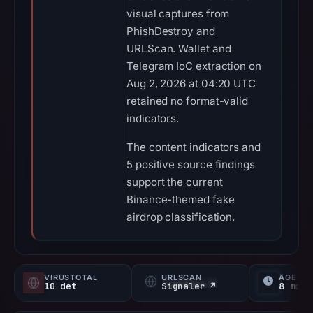
visual captures from
PhishDestroy and
URLScan. Wallet and
Telegram IoC extraction on
Aug 2, 2026 at 04:20 UTC
retained no format-valid
indicators.
The content indicators and
5 positive source findings
support the current
Binance-themed fake
airdrop classification.
VIRUSTOTAL
URLSCAN
ÂGE
10 det
Signaler ↗
8 mo