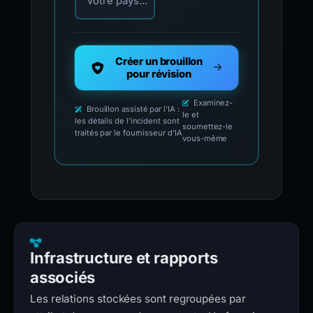
votre pays...
Créer un brouillon
pour révision
Examinez-
Brouillon assisté par l'IA :
le et
les détails de l'incident sont
soumettez-le
traités par le fournisseur d'IA
vous-même
Infrastructure et rapports
associés
Les relations stockées sont regroupées par