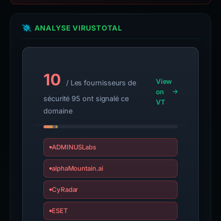
ANALYSE VIRUSTOTAL
10
View
/ Les fournisseurs de
on
sécurité 95 ont signalé ce
VT
domaine
ADMINUSLabs
alphaMountain.ai
CyRadar
ESET