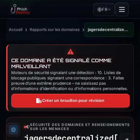
FR
›
›
Accueil
Rapports sur les domaines
jagersdecentralized.top
⚠️
CE DOMAINE A ÉTÉ SIGNALÉ COMME
MALVEILLANT
Moteurs de sécurité signalant une détection : 10. Listes de
blocage publiques signalant une correspondance : 3. Faites
preuve d’une extrême prudence – ne saisissez pas
d’informations d’identification ou d’informations personnelles.
Créer un brouillon pour révision
SÉCURITÉ DES DOMAINES ET RENSEIGNEMENTS
SUR LES MENACES
jagersdecentralized[