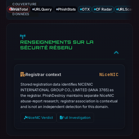
COUVERTURE
VirusTotal
DES
URLQuery
PhishStats
OTX
CF Radar
URLScan ca
DONNÉES
RENSEIGNEMENTS SUR LA
SÉCURITÉ RÉSEAU
NiceNIC
Registrar context
Stored registration data identifies NICENIC
INTERNATIONAL GROUP CO., LIMITED (IANA 3765) as
the registrar. PhishDestroy maintains separate NiceNIC
abuse-report research; registrar association is contextual
and is not an independent detection for this domain.
NiceNIC Verdict
Full Investigation