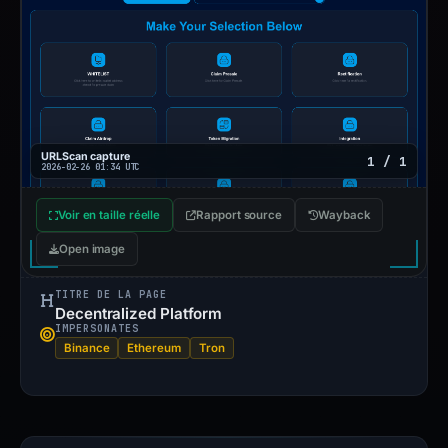
URLScan capture
1 / 1
2026-02-26 01:34 UTC
Voir en taille réelle
Rapport source
Wayback
Open image
TITRE DE LA PAGE
Decentralized Platform
IMPERSONATES
Binance
Ethereum
Tron