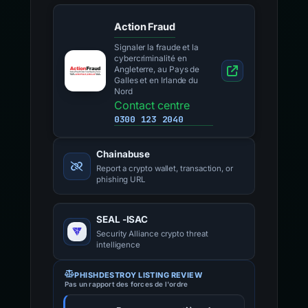
Action Fraud
Signaler la fraude et la
cybercriminalité en
Angleterre, au Pays de
Galles et en Irlande du
Nord
Contact centre
0300 123 2040
Chainabuse
Report a crypto wallet, transaction, or
phishing URL
SEAL -ISAC
Security Alliance crypto threat
intelligence
PHISHDESTROY LISTING REVIEW
Pas un rapport des forces de l'ordre