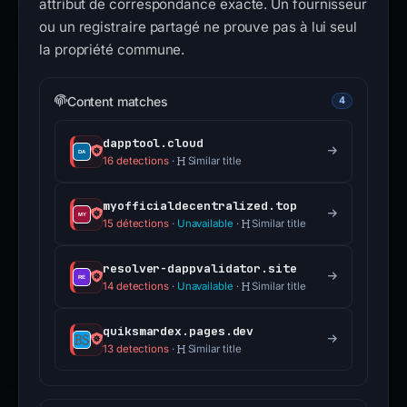
attribut de correspondance exacte. Un fournisseur
ou un registraire partagé ne prouve pas à lui seul
la propriété commune.
Content matches
4
dapptool.cloud
16 detections
·
Similar title
myofficialdecentralized.top
15 détections
·
Unavailable
·
Similar title
resolver-dappvalidator.site
14 detections
·
Unavailable
·
Similar title
quiksmardex.pages.dev
13 detections
·
Similar title