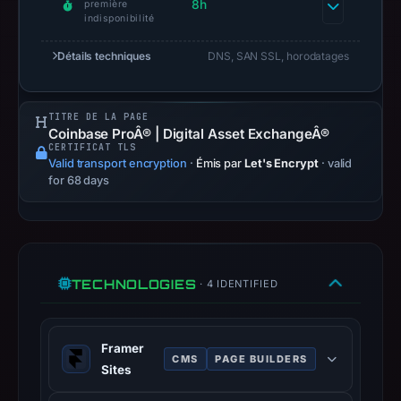
8h
première
CSC
indisponibilité
Corporate
Domains,
Détails techniques
DNS, SAN SSL, horodatages
Inc.
as
TITRE DE LA PAGE
the
Coinbase ProÂ® | Digital Asset ExchangeÂ®
registrar
CERTIFICAT TLS
Valid transport encryption
and
·
Émis par
Let's Encrypt
· valid
for 68 days
May
9,
2026
as
the
TECHNOLOGIES
· 4 IDENTIFIED
registration
date.
At
Framer
CMS
PAGE BUILDERS
collection
Sites
time,