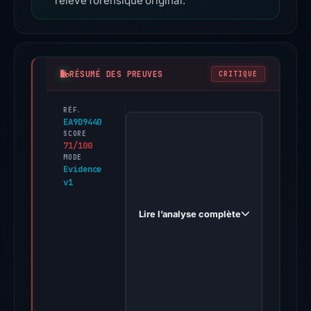
relevé forensique original.
RÉSUMÉ DES PREUVES
CRITIQUE
RÉF.
PhishDestroy
EA9D9440
first
SCORE
71/100
observed
MODE
inter-
Evidence
v1
coinprostart.framer.media
on
Lire l’analyse complète
May
9,
2026.
Multiple
third-
party