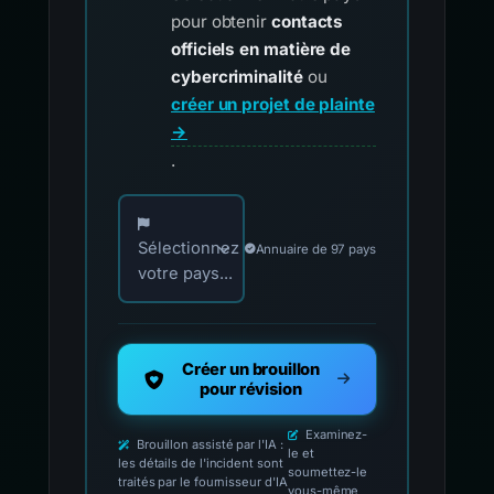
pour obtenir
contacts
officiels en matière de
cybercriminalité
ou
créer un projet de plainte
→
.
Choisissez votre pays pour les contacts offici
Sélectionnez
Annuaire de 97 pays
votre pays...
Créer un brouillon
pour révision
Examinez-
Brouillon assisté par l'IA :
le et
les détails de l'incident sont
soumettez-le
traités par le fournisseur d'IA
vous-même