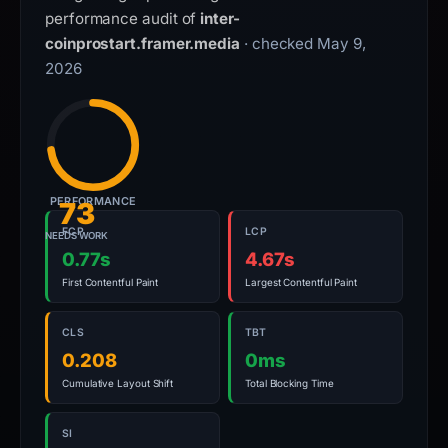
are
performance audit of
inter-
time-
coinprostart.framer.media
· checked May 9,
bound,
2026
not
a
live
guarantee.
Avoid
PERFORMANCE
73
signing
in
FCP
LCP
NEEDS WORK
or
0.77s
4.67s
submitting
First Contentful Paint
Largest Contentful Paint
sensitive
information
CLS
TBT
on
0.208
0ms
this
Cumulative Layout Shift
Total Blocking Time
domain;
open
SI