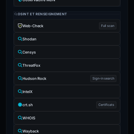
OSINT ET RENSEIGNEMENT
Web-Check
Full scan
Shodan
Censys
ThreatFox
Hudson Rock
Sign-in search
IntelX
crt.sh
Certificats
WHOIS
Wayback