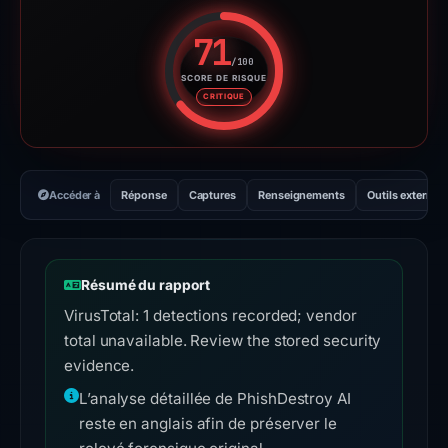
71
/100
SCORE DE RISQUE
Score de risque : 71 sur 100. 
CRITIQUE
Accéder à
Réponse
Captures
Renseignements
Outils externes
Résumé du rapport
VirusTotal: 1 detections recorded; vendor
total unavailable. Review the stored security
evidence.
L’analyse détaillée de PhishDestroy AI
reste en anglais afin de préserver le