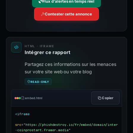
Flux d'alertes en temps réel
Contester cette annonce
HTML · IFRAME
Intégrer ce rapport
Partagez ces informations sur les menaces
sur votre site web ou votre blog
READ-ONLY
Copier
embed.html
<iframe
src
=
"https://phishdestroy.io/fr/embed/domain/inter
-coinprostart.framer.media"