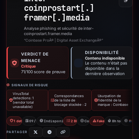
Copier
coinprostart[.]
framer[.]
media
Analyse phishing et sécurité de inter-
coinprostart.framer.media
“Coinbase ProÂ® | Digital Asset ExchangeÂ®”
DISPONIBILITÉ
VERDICT DE
Contenu indisponible
MENACE
Le contenu n'était pas
Critique
disponible dans la
71/100 score de preuve
dernière observation
SIGNAUX DE RISQUE
VirusTotal
Correspondances
Usurpation de
detections: 1
de la liste de
l'identité de la
(vendor total
blocage stockée : 2
marque : Coinbase
unavailable)
1 detections VT
09/05/2026
Indisponible depuis 06/06/2026
2 Blocklists
Coinbase
Fake Exchange
8h to unavailab
N
PARTAGER