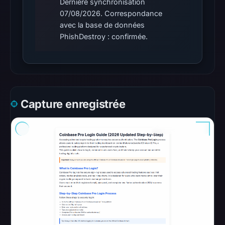
Dernière synchronisation
A
07/08/2026. Correspondance
URLScan
avec la base de données
capture
PhishDestroy : confirmée.
is
available,
but
no
capture
Capture enregistrée
timestamp
was
recorded.
These
additional
observations
do
not
override
the