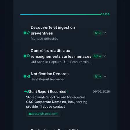
The
14/14
external
blocklist
Découverte et ingestion
snapshot
préventives
1/1 ✓
contained
Menace détectée
2
Contrôles relatifs aux
matches
renseignements sur les menaces
9/9 ✓
(MetaMask,
URLScan.io Capture · URLScan Verdict · Cloudflare Radar Report 
SEAL)
Notification Records
on
1/1 ✓
Sent Report Recorded
Aug
7,
Sent Report Recorded
09/05/2026
2026
Stored sent-report record for registrar
CSC Corporate Domains, Inc.
, hosting
at
provider, 1 abuse contact
06:20
abuse@framer.com
UTC.
The