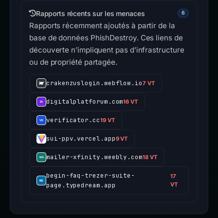
Rapports récents sur les menaces
6
Rapports récemment ajoutés à partir de la
base de données PhishDestroy. Ces liens de
découverte n’impliquent pas d’infrastructure
ou de propriété partagée.
crakenzuslogin.webflow.io
7 VT
digitalplatforum.com
16 VT
verificator.cc
19 VT
sui-ppv.vercel.app
9 VT
mailer-xfinity.weebly.com
18 VT
begin-faq-trezer-suite-
17
page.typedream.app
VT