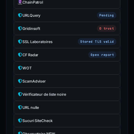
ChainPatrol
URLQuery
Pending
Gridinsoft
0 trust
SSL Laboratoires
Stored TLS valid
CF Radar
Open report
WOT
ScamAdviser
Vérificateur de liste noire
URL nulle
Sucuri SiteCheck
Observatoire MDN