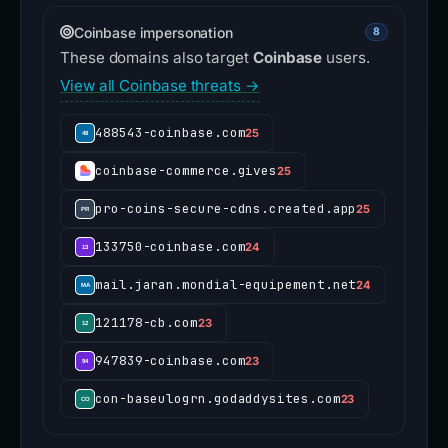
Coinbase impersonation
8
These domains also target
Coinbase
users.
View all Coinbase threats →
488543-coinbase.com
25
coinbase-commerce.gives
25
pro-coins-secure-cdns.created.app
25
133750-coinbase.com
24
mail.jaran.mondial-equipement.net
24
121178-cb.com
23
947839-coinbase.com
23
con-baseulogrn.godaddysites.com
23