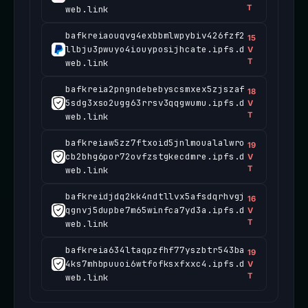
T
web.link
bafkreiaouqvg4exbbmlwpybiv426fzf2
15
llbju3pwuyo4iouyposijhcate.ipfs.d
V
T
web.link
bafkreia2pngndebebyscsmxex5zjszaf
18
5sdg3xso2ugg63rrsv3qqgwumu.ipfs.d
V
T
web.link
bafkreiaw5zz7ftxoid5jnlmoualalwro
19
cb2bhg6por72ovfzstgkecdmre.ipfs.d
V
T
web.link
bafkreidjdq2kk4ndtllvx5afsdqrhvgj
16
qgnvj5dupbe7m65winfca7yd3a.ipfs.d
V
T
web.link
bafkreia634ltaqpzfhf77yszbtr543ba
19
4ks7mhbpuuoi6wtfofksxfxxc4.ipfs.d
V
T
web.link