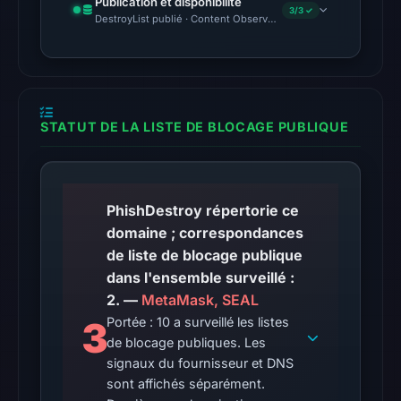
Publication et disponibilité
same
3/3 ✓
DestroyList publié · Content Observed Unavailable · Délai avant 
snapshot
provides
additional
context.
Google
STATUT DE LA LISTE DE BLOCAGE PUBLIQUE
Safe
Browsing
returned
PhishDestroy répertorie ce
no
domaine ; correspondances
flag
de liste de blocage publique
on
dans l'ensemble surveillé :
May
2. —
MetaMask, SEAL
9,
3
Portée : 10 a surveillé les listes
2026
de blocage publiques. Les
at
signaux du fournisseur et DNS
09:15
sont affichés séparément.
UTC.