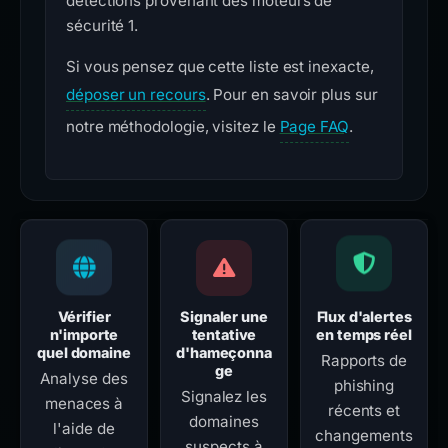
détections provenant des moteurs de
sécurité 1.
Si vous pensez que cette liste est inexacte,
déposer un recours
. Pour en savoir plus sur
notre méthodologie, visitez le
Page FAQ
.
Vérifier
Signaler une
Flux d'alertes
n'importe
tentative
en temps réel
quel domaine
d'hameçonna
Rapports de
ge
Analyse des
phishing
Signalez les
menaces à
récents et
domaines
l'aide de
changements
suspects à