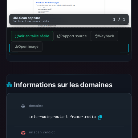
positive
findings
URLScan capture
1 / 1
or
Capture time unavailable
guarantee
safety.
Voir en taille réelle
Rapport source
Wayback
Open image
The
latest
probe
returned
HTTP
Informations sur les domaines
404
on
Aug
domaine
7,
inter-coinprostart.framer.media
2026
at
01:03
urlscan verdict