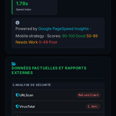
the
1.78s
expected
Speed Index
service
from
an
Powered by
Google PageSpeed Insights
·
independently
Mobile strategy · Scores:
90-100 Good
50-89
verified
Needs Work
0-49 Poor
address
instead.
Submit
an
DONNÉES FACTUELLES ET RAPPORTS
EXTERNES
appeal
if
ANALYSE DE SÉCURITÉ
this
report
URLScan
Malveillant
is
inaccurate.
VirusTotal
1 det.