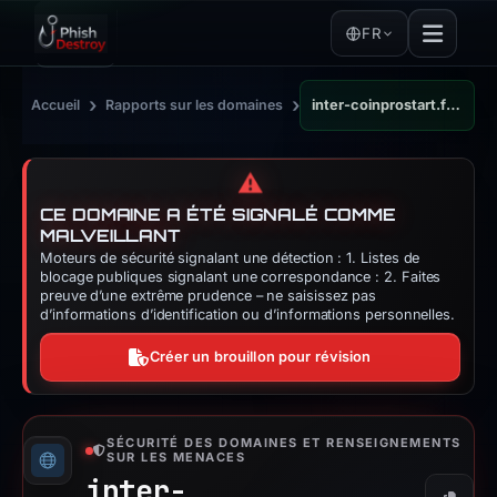
FR
›
›
Accueil
Rapports sur les domaines
inter-coinprostart.framer.media
⚠️
CE DOMAINE A ÉTÉ SIGNALÉ COMME
MALVEILLANT
Moteurs de sécurité signalant une détection : 1. Listes de
blocage publiques signalant une correspondance : 2. Faites
preuve d’une extrême prudence – ne saisissez pas
d’informations d’identification ou d’informations personnelles.
Créer un brouillon pour révision
SÉCURITÉ DES DOMAINES ET RENSEIGNEMENTS
SUR LES MENACES
inter-