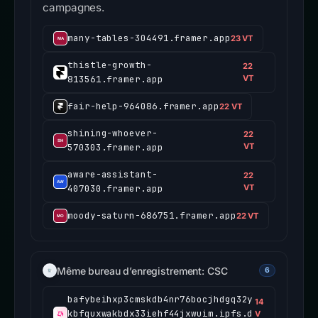
campagnes.
many-tables-304491.framer.app
23 VT
thistle-growth-
22
813561.framer.app
VT
fair-help-964086.framer.app
22 VT
shining-whoever-
22
570303.framer.app
VT
aware-assistant-
22
407030.framer.app
VT
moody-saturn-686751.framer.app
22 VT
Même bureau d’enregistrement: CSC
6
bafybeihxp3cmskdb4nr76bocjhdgq32y
14
kbfquxwakbdx33iehf44jxwuim.ipfs.d
V