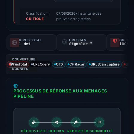
sources
reported
Classification :
07/08/2026
· Instantané des
CRITIQUE
positive
preuves enregistrées
findings
for
VIRUSTOTAL
URLSCAN
GRIDIN
this
1 det
Signaler ↗
100/
domain.
Evidence
COUVERTURE
score:
VirusTotal
DES
URLQuery
OTX
CF Radar
URLScan capture
URLS
DONNÉES
71/100;
this
is
PROCESSUS DE RÉPONSE AUX MENACES
a
PIPELINE
triage
score,
not
a
DÉCOUVERTE
CHECKS
probability.
REPORTS
DISPONIBILITÉ